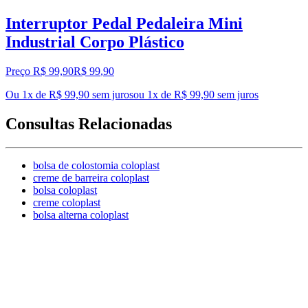
Interruptor Pedal Pedaleira Mini
Industrial Corpo Plástico
Preço R$ 99,90
R$
99
,
90
Ou 1x de R$ 99,90 sem juros
ou
1
x de
R$ 99,90
sem juros
Consultas Relacionadas
bolsa de colostomia coloplast
creme de barreira coloplast
bolsa coloplast
creme coloplast
bolsa alterna coloplast