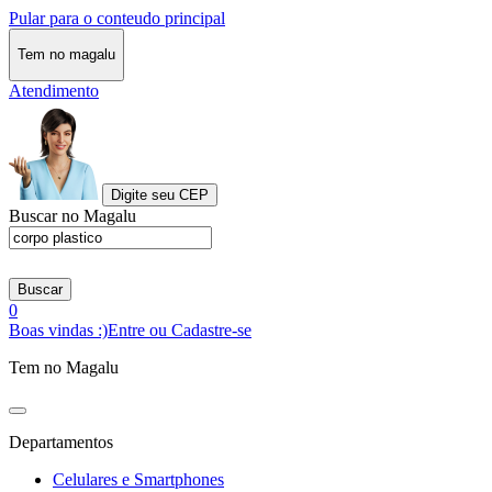
Pular para o conteudo principal
Tem no magalu
Atendimento
Digite seu CEP
Buscar no Magalu
Buscar
0
Boas vindas :)
Entre ou Cadastre-se
Tem no Magalu
Departamentos
Celulares e Smartphones