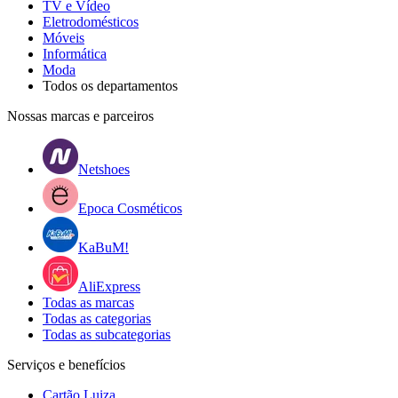
TV e Vídeo
Eletrodomésticos
Móveis
Informática
Moda
Todos os departamentos
Nossas marcas e parceiros
Netshoes
Epoca Cosméticos
KaBuM!
AliExpress
Todas as marcas
Todas as categorias
Todas as subcategorias
Serviços e benefícios
Cartão Luiza