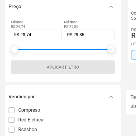
Preço
Co
3
Mínimo:
Máximo:
R$ 26,74
R$ 29,85
R$
R
(
10
APLICAR FILTRO
Vendido por
Te
Bl
Compresp
Rcd Elétrica
Rcdshop