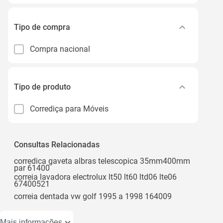
Tipo de compra
Compra nacional
Tipo de produto
Corrediça para Móveis
Consultas Relacionadas
corredica gaveta albras telescopica 35mm400mm
par 61400
correia lavadora electrolux lt50 lt60 ltd06 lte06
67400521
correia dentada vw golf 1995 a 1998 164009
Mais informações