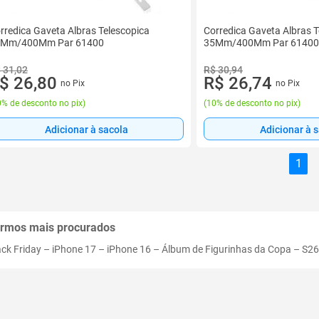
rredica Gaveta Albras Telescopica
Corredica Gaveta Albras T
5Mm/400Mm Par 61400
35Mm/400Mm Par 61400
 31,02
R$ 30,94
$ 26,80
R$ 26,74
no Pix
no Pix
% de desconto no pix
)
(
10% de desconto no pix
)
Adicionar à sacola
Adicionar à 
1
rmos mais procurados
ack Friday
–
iPhone 17
–
iPhone 16
–
Álbum de Figurinhas da Copa
–
S26