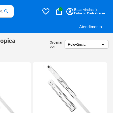
0
Boas vindas :)
Entre ou Cadastre-se
Atendimento
copica
Ordenar
por