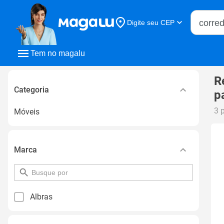
Buscar n
Digite seu CEP
Buscar
Tem no magalu
R
Categoria
p
3 
Móveis
Marca
pesquisar
por
filtro
Albras