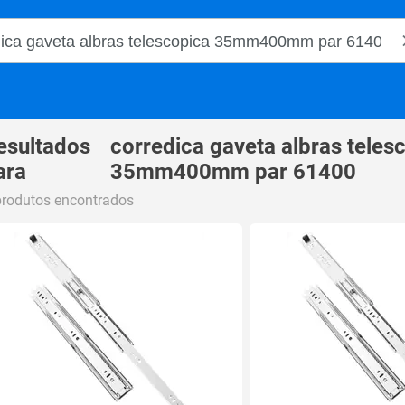
o Magalu
esultados
corredica gaveta albras teles
ara
35mm400mm par 61400
produtos encontrados