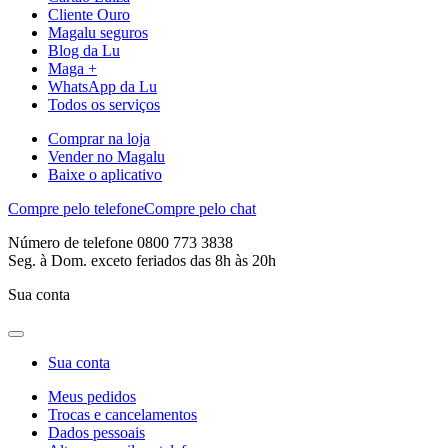
Cliente Ouro
Magalu seguros
Blog da Lu
Maga +
WhatsApp da Lu
Todos os serviços
Comprar na loja
Vender no Magalu
Baixe o aplicativo
Compre pelo telefone
Compre pelo chat
Número de telefone 0800 773 3838
Seg. à Dom. exceto feriados das 8h às 20h
Sua conta
Sua conta
Meus pedidos
Trocas e cancelamentos
Dados pessoais