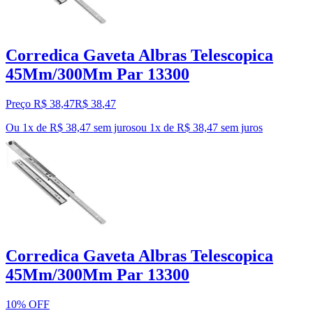
Corredica Gaveta Albras Telescopica
45Mm/300Mm Par 13300
Preço R$ 38,47
R$
38
,
47
Ou 1x de R$ 38,47 sem juros
ou
1
x de
R$ 38,47
sem juros
Corredica Gaveta Albras Telescopica
45Mm/300Mm Par 13300
10% OFF