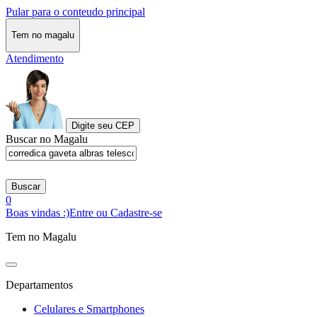
Pular para o conteudo principal
Tem no magalu
Atendimento
Digite seu CEP
Buscar no Magalu
Buscar
0
Boas vindas :)
Entre ou Cadastre-se
Tem no Magalu
Departamentos
Celulares e Smartphones