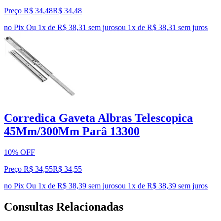
Preço R$ 34,48
R$
34
,
48
no Pix
Ou 1x de R$ 38,31 sem juros
ou
1
x de
R$ 38,31
sem juros
Corredica Gaveta Albras Telescopica
45Mm/300Mm Parâ 13300
10% OFF
Preço R$ 34,55
R$
34
,
55
no Pix
Ou 1x de R$ 38,39 sem juros
ou
1
x de
R$ 38,39
sem juros
Consultas Relacionadas