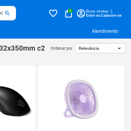
0
Boas vindas :)
Entre ou Cadastre-se
Atendimento
ht 32x350mm c2
Ordenar por