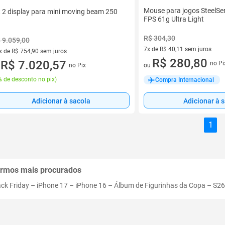
Mouse para jogos SteelSer
t 2 display para mini moving beam 250
FPS 61g Ultra Light
R$ 304,30
 9.059,00
7x de R$ 40,11 sem juros
x de R$ 754,90 sem juros
7 vez de R$ 40,11 sem juros
R$ 280,80
vez de R$ 754,90 sem juros
R$ 7.020,57
no Pi
no Pix
ou
u
 de desconto no pix
)
Compra Internacional
Adicionar à sacola
Adicionar à 
1
rmos mais procurados
ack Friday
–
iPhone 17
–
iPhone 16
–
Álbum de Figurinhas da Copa
–
S26