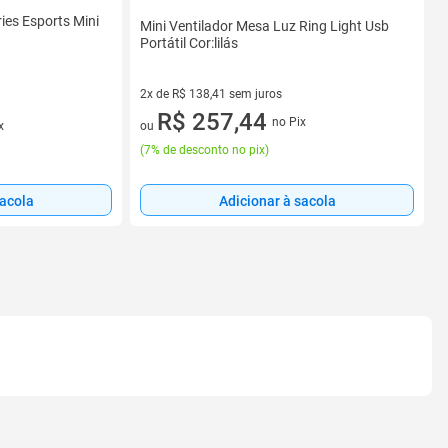
ies Esports Mini
Mini Ventilador Mesa Luz Ring Light Usb
Portátil Cor:lilás
2x de R$ 138,41 sem juros
2 vez de R$ 138,41 sem juros
R$ 257,44
no Pix
ou
x
(
7% de desconto no pix
)
Adicionar à sacola
sacola