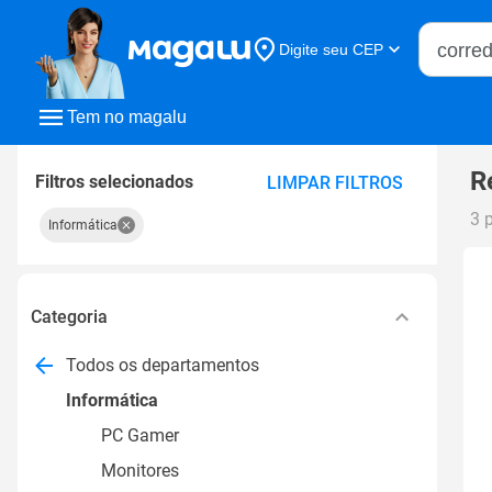
Buscar n
Digite seu CEP
Buscar
Tem no magalu
R
Filtros selecionados
LIMPAR FILTROS
3 
Informática
Categoria
Todos os departamentos
Informática
PC Gamer
Monitores