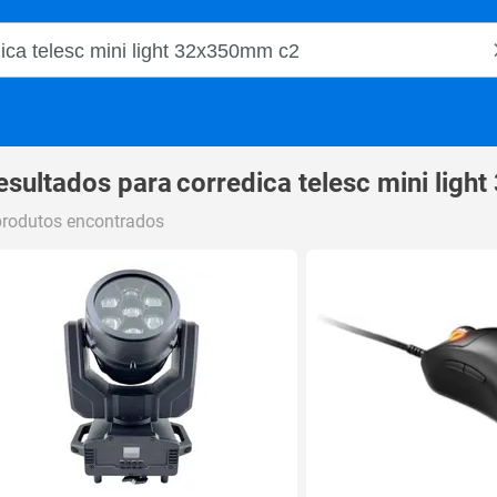
o Magalu
esultados para
corredica telesc mini lig
produtos encontrados