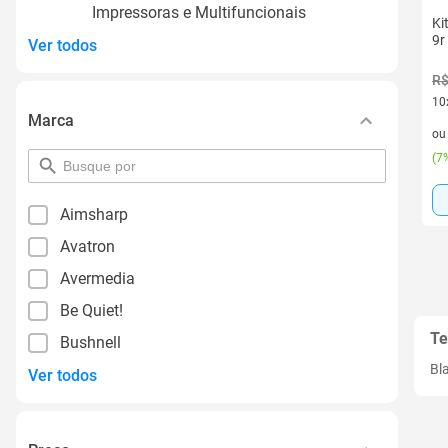
Impressoras e Multifuncionais
Ki
9r
Ver todos
R$
10
Marca
10 
o
(
7%
pesquisar
por
filtro
Aimsharp
Avatron
Avermedia
Be Quiet!
Te
Bushnell
Bl
Ver todos