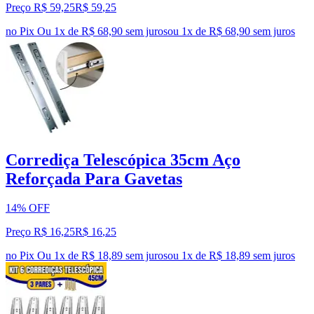
Preço R$ 59,25
R$
59
,
25
no Pix
Ou 1x de R$ 68,90 sem juros
ou
1
x de
R$ 68,90
sem juros
Corrediça Telescópica 35cm Aço
Reforçada Para Gavetas
14% OFF
Preço R$ 16,25
R$
16
,
25
no Pix
Ou 1x de R$ 18,89 sem juros
ou
1
x de
R$ 18,89
sem juros