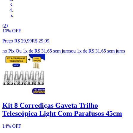
(2)
10% OFF
Preço R$ 29,99
R$
29
,
99
no Pix
Ou 1x de R$ 31,65 sem juros
ou
1
x de
R$ 31,65
sem juros
Kit 8 Corrediças Gaveta Trilho
Telescópica Light Com Parafusos 45cm
14% OFF