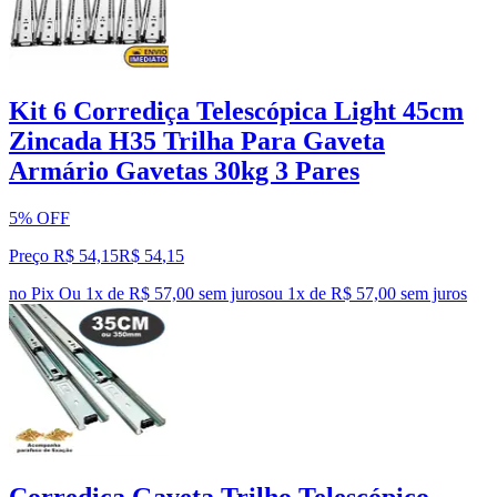
Kit 6 Corrediça Telescópica Light 45cm
Zincada H35 Trilha Para Gaveta
Armário Gavetas 30kg 3 Pares
5% OFF
Preço R$ 54,15
R$
54
,
15
no Pix
Ou 1x de R$ 57,00 sem juros
ou
1
x de
R$ 57,00
sem juros