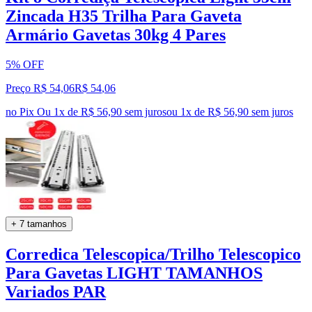
Zincada H35 Trilha Para Gaveta
Armário Gavetas 30kg 4 Pares
5% OFF
Preço R$ 54,06
R$
54
,
06
no Pix
Ou 1x de R$ 56,90 sem juros
ou
1
x de
R$ 56,90
sem juros
+ 7 tamanhos
Corredica Telescopica/Trilho Telescopico
Para Gavetas LIGHT TAMANHOS
Variados PAR