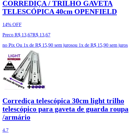
CORREDIÇA / TRILHO GAVETA
TELESCÓPICA 40cm OPENFIELD
14% OFF
Preço R$ 13,67
R$
13
,
67
no Pix
Ou 1x de R$ 15,90 sem juros
ou
1
x de
R$ 15,90
sem juros
Corrediça telescópica 30cm light trilho
telescópico para gaveta de guarda roupa
/armário
4.7