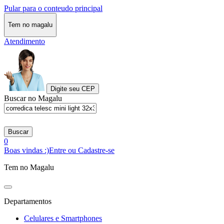
Pular para o conteudo principal
Tem no magalu
Atendimento
Digite seu CEP
Buscar no Magalu
Buscar
0
Boas vindas :)
Entre ou Cadastre-se
Tem no Magalu
Departamentos
Celulares e Smartphones