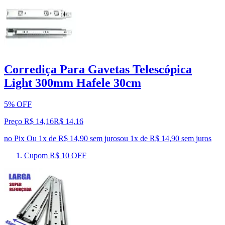
Corrediça Para Gavetas Telescópica
Light 300mm Hafele 30cm
5% OFF
Preço R$ 14,16
R$
14
,
16
no Pix
Ou 1x de R$ 14,90 sem juros
ou
1
x de
R$ 14,90
sem juros
Cupom R$ 10 OFF