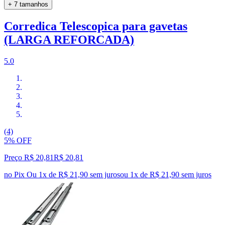
+ 7 tamanhos
Corredica Telescopica para gavetas
(LARGA REFORCADA)
5.0
(4)
5% OFF
Preço R$ 20,81
R$
20
,
81
no Pix
Ou 1x de R$ 21,90 sem juros
ou
1
x de
R$ 21,90
sem juros