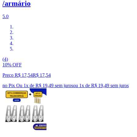
/armário
5.0
(4)
10% OFF
Preço R$ 17,54
R$
17
,
54
no Pix
Ou 1x de R$ 19,49 sem juros
ou
1
x de
R$ 19,49
sem juros