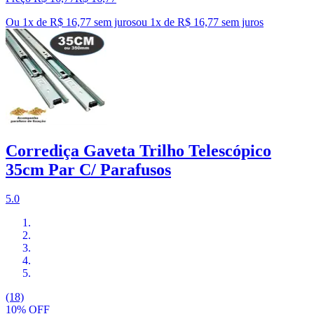
Ou 1x de R$ 16,77 sem juros
ou
1
x de
R$ 16,77
sem juros
Corrediça Gaveta Trilho Telescópico
35cm Par C/ Parafusos
5.0
(18)
10% OFF