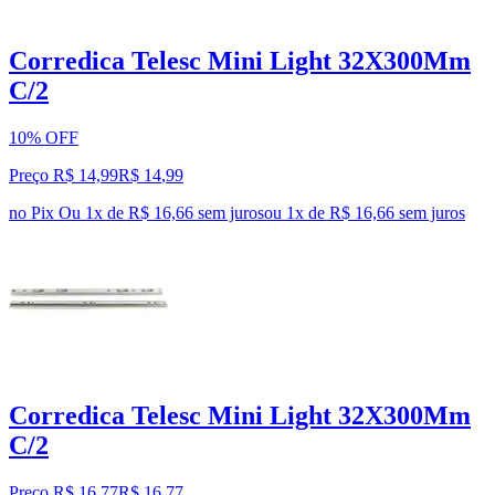
Corredica Telesc Mini Light 32X300Mm
C/2
10% OFF
Preço R$ 14,99
R$
14
,
99
no Pix
Ou 1x de R$ 16,66 sem juros
ou
1
x de
R$ 16,66
sem juros
Corredica Telesc Mini Light 32X300Mm
C/2
Preço R$ 16,77
R$
16
,
77