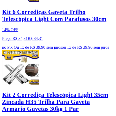
Kit 6 Corrediças Gaveta Trilho
Telescópica Light Com Parafusos 30cm
14% OFF
Preço R$ 34,31
R$
34
,
31
no Pix
Ou 1x de R$ 39,90 sem juros
ou
1
x de
R$ 39,90
sem juros
Kit 2 Corrediça Telescópica Light 35cm
Zincada H35 Trilha Para Gaveta
Armário Gavetas 30kg 1 Par