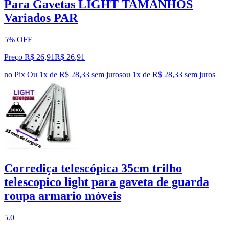
Para Gavetas LIGHT TAMANHOS
Variados PAR
5% OFF
Preço R$ 26,91
R$
26
,
91
no Pix
Ou 1x de R$ 28,33 sem juros
ou
1
x de
R$ 28,33
sem juros
Corrediça telescópica 35cm trilho
telescopico light para gaveta de guarda
roupa armario móveis
5.0