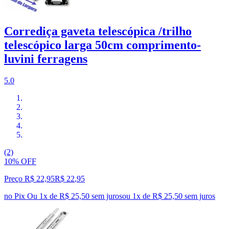
Corrediça gaveta telescópica /trilho
telescópico larga 50cm comprimento-
luvini ferragens
5.0
(2)
10% OFF
Preço R$ 22,95
R$
22
,
95
no Pix
Ou 1x de R$ 25,50 sem juros
ou
1
x de
R$ 25,50
sem juros