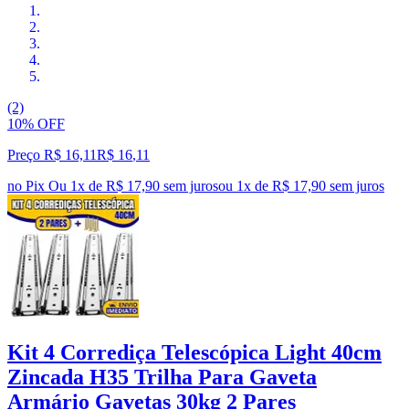
(2)
10% OFF
Preço R$ 16,11
R$
16
,
11
no Pix
Ou 1x de R$ 17,90 sem juros
ou
1
x de
R$ 17,90
sem juros
Kit 4 Corrediça Telescópica Light 40cm
Zincada H35 Trilha Para Gaveta
Armário Gavetas 30kg 2 Pares