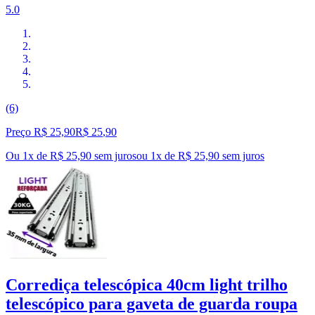
5.0
(6)
Preço R$ 25,90
R$
25
,
90
Ou 1x de R$ 25,90 sem juros
ou
1
x de
R$ 25,90
sem juros
Corrediça telescópica 40cm light trilho
telescópico para gaveta de guarda roupa