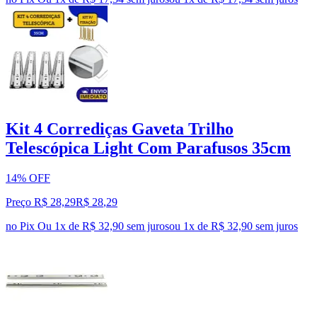
Kit 4 Corrediças Gaveta Trilho
Telescópica Light Com Parafusos 35cm
14% OFF
Preço R$ 28,29
R$
28
,
29
no Pix
Ou 1x de R$ 32,90 sem juros
ou
1
x de
R$ 32,90
sem juros