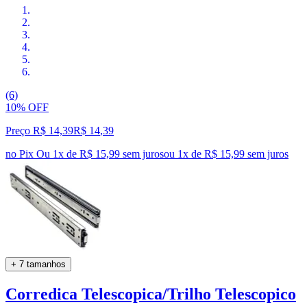
(6)
10% OFF
Preço R$ 14,39
R$
14
,
39
no Pix
Ou 1x de R$ 15,99 sem juros
ou
1
x de
R$ 15,99
sem juros
+ 7 tamanhos
Corredica Telescopica/Trilho Telescopico