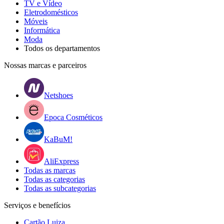
TV e Vídeo
Eletrodomésticos
Móveis
Informática
Moda
Todos os departamentos
Nossas marcas e parceiros
Netshoes
Epoca Cosméticos
KaBuM!
AliExpress
Todas as marcas
Todas as categorias
Todas as subcategorias
Serviços e benefícios
Cartão Luiza