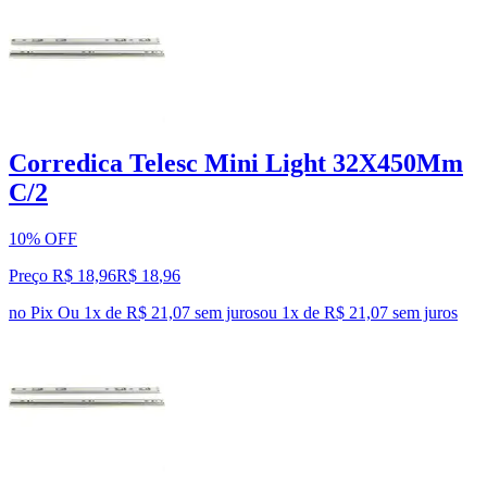
Corredica Telesc Mini Light 32X450Mm
C/2
10% OFF
Preço R$ 18,96
R$
18
,
96
no Pix
Ou 1x de R$ 21,07 sem juros
ou
1
x de
R$ 21,07
sem juros