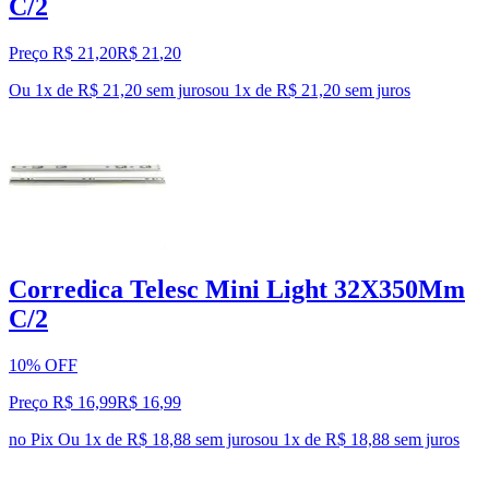
C/2
Preço R$ 21,20
R$
21
,
20
Ou 1x de R$ 21,20 sem juros
ou
1
x de
R$ 21,20
sem juros
Corredica Telesc Mini Light 32X350Mm
C/2
10% OFF
Preço R$ 16,99
R$
16
,
99
no Pix
Ou 1x de R$ 18,88 sem juros
ou
1
x de
R$ 18,88
sem juros