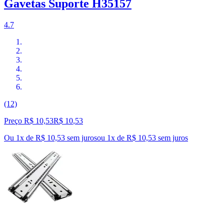
Gavetas Suporte H35157
4.7
(12)
Preço R$ 10,53
R$
10
,
53
Ou 1x de R$ 10,53 sem juros
ou
1
x de
R$ 10,53
sem juros