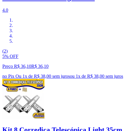
4.0
(2)
5% OFF
Preço R$ 36,10
R$
36
,
10
no Pix
Ou 1x de R$ 38,00 sem juros
ou
1
x de
R$ 38,00
sem juros
Kit 8 Corrediça Telescópica Light 35cm