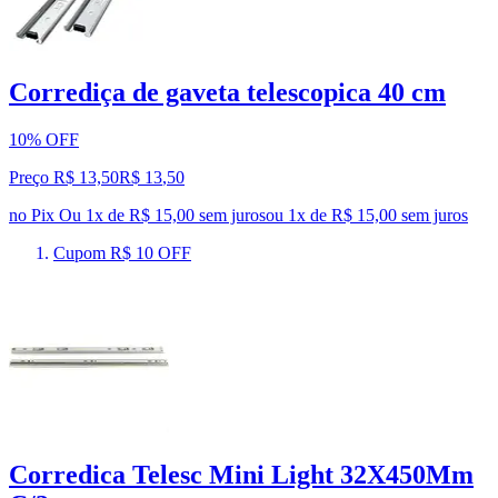
Corrediça de gaveta telescopica 40 cm
10% OFF
Preço R$ 13,50
R$
13
,
50
no Pix
Ou 1x de R$ 15,00 sem juros
ou
1
x de
R$ 15,00
sem juros
Cupom R$ 10 OFF
Corredica Telesc Mini Light 32X450Mm