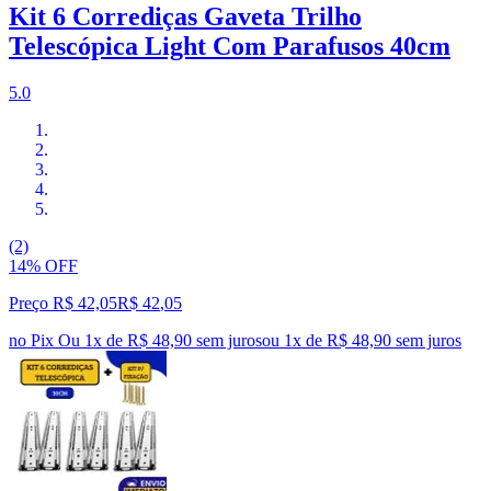
Kit 6 Corrediças Gaveta Trilho
Telescópica Light Com Parafusos 40cm
5.0
(2)
14% OFF
Preço R$ 42,05
R$
42
,
05
no Pix
Ou 1x de R$ 48,90 sem juros
ou
1
x de
R$ 48,90
sem juros