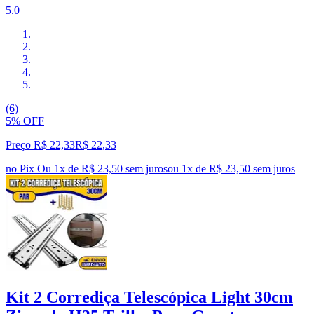
5.0
(6)
5% OFF
Preço R$ 22,33
R$
22
,
33
no Pix
Ou 1x de R$ 23,50 sem juros
ou
1
x de
R$ 23,50
sem juros
Kit 2 Corrediça Telescópica Light 30cm