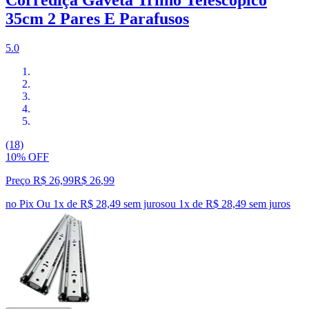
Corrediça Gaveta Trilho Telescópico
35cm 2 Pares E Parafusos
5.0
(18)
10% OFF
Preço R$ 26,99
R$
26
,
99
no Pix
Ou 1x de R$ 28,49 sem juros
ou
1
x de
R$ 28,49
sem juros