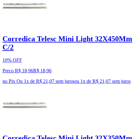
Corredica Telesc Mini Light 32X450Mm
C/2
10% OFF
Preço R$ 18,96
R$
18
,
96
no Pix
Ou 1x de R$ 21,07 sem juros
ou
1
x de
R$ 21,07
sem juros
Corredica Telesc Mini Light 32X350Mm