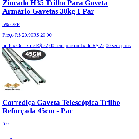
Zincada H35 Trilha Para Gaveta
Armário Gavetas 30kg 1 Par
5% OFF
Preço R$ 20,90
R$
20
,
90
no Pix
Ou 1x de R$ 22,00 sem juros
ou
1
x de
R$ 22,00
sem juros
Corrediça Gaveta Telescópica Trilho
Reforçada 45cm - Par
5.0