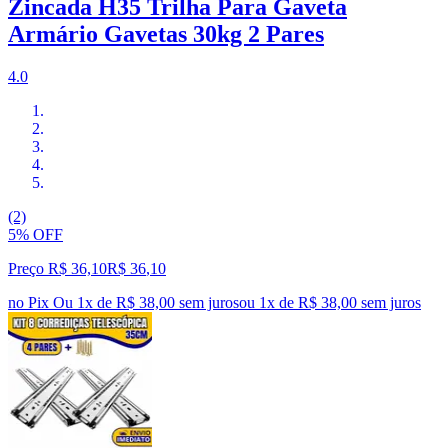
Zincada H35 Trilha Para Gaveta
Armário Gavetas 30kg 2 Pares
4.0
(2)
5% OFF
Preço R$ 36,10
R$
36
,
10
no Pix
Ou 1x de R$ 38,00 sem juros
ou
1
x de
R$ 38,00
sem juros