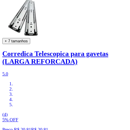
+ 7 tamanhos
Corredica Telescopica para gavetas
(LARGA REFORCADA)
5.0
(4)
5% OFF
Preço R$ 20,81
R$
20
,
81