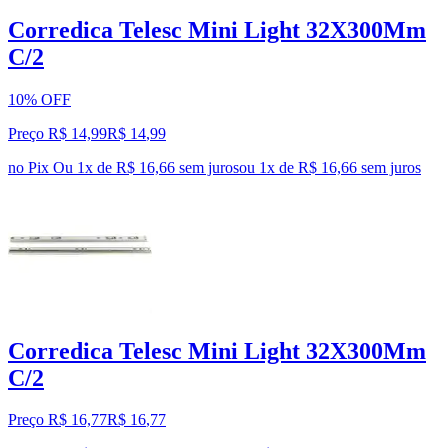
Corredica Telesc Mini Light 32X300Mm
C/2
10% OFF
Preço R$ 14,99
R$
14
,
99
no Pix
Ou 1x de R$ 16,66 sem juros
ou
1
x de
R$ 16,66
sem juros
Corredica Telesc Mini Light 32X300Mm
C/2
Preço R$ 16,77
R$
16
,
77