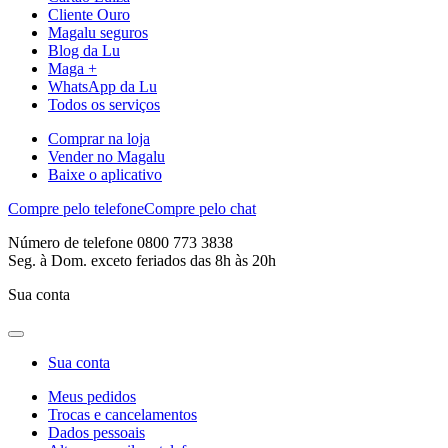
Cliente Ouro
Magalu seguros
Blog da Lu
Maga +
WhatsApp da Lu
Todos os serviços
Comprar na loja
Vender no Magalu
Baixe o aplicativo
Compre pelo telefone
Compre pelo chat
Número de telefone 0800 773 3838
Seg. à Dom. exceto feriados das 8h às 20h
Sua conta
Sua conta
Meus pedidos
Trocas e cancelamentos
Dados pessoais