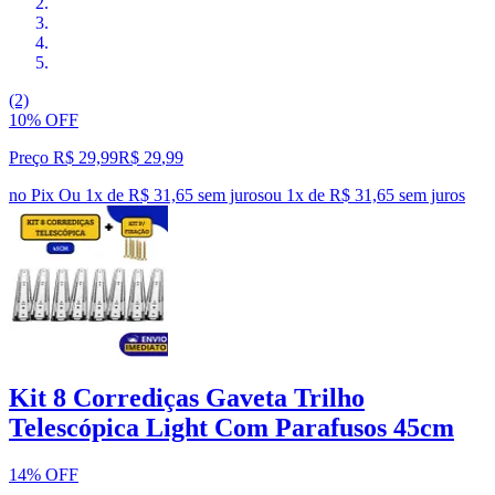
(2)
10% OFF
Preço R$ 29,99
R$
29
,
99
no Pix
Ou 1x de R$ 31,65 sem juros
ou
1
x de
R$ 31,65
sem juros
Kit 8 Corrediças Gaveta Trilho
Telescópica Light Com Parafusos 45cm
14% OFF