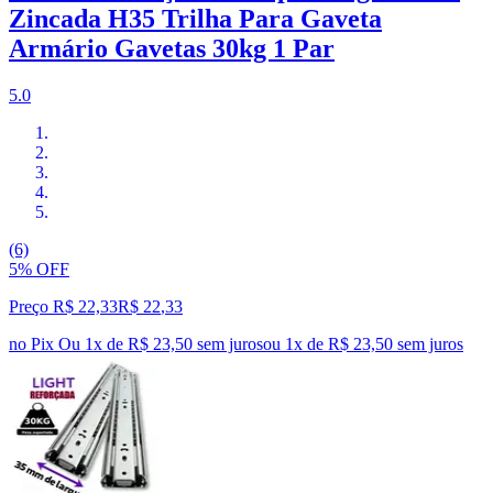
Zincada H35 Trilha Para Gaveta
Armário Gavetas 30kg 1 Par
5.0
(6)
5% OFF
Preço R$ 22,33
R$
22
,
33
no Pix
Ou 1x de R$ 23,50 sem juros
ou
1
x de
R$ 23,50
sem juros