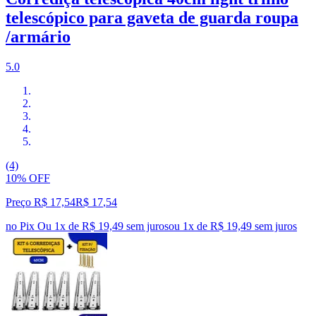
telescópico para gaveta de guarda roupa
/armário
5.0
(4)
10% OFF
Preço R$ 17,54
R$
17
,
54
no Pix
Ou 1x de R$ 19,49 sem juros
ou
1
x de
R$ 19,49
sem juros