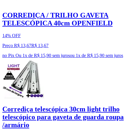
CORREDIÇA / TRILHO GAVETA
TELESCÓPICA 40cm OPENFIELD
14% OFF
Preço R$ 13,67
R$
13
,
67
no Pix
Ou 1x de R$ 15,90 sem juros
ou
1
x de
R$ 15,90
sem juros
Corrediça telescópica 30cm light trilho
telescópico para gaveta de guarda roupa
/armário