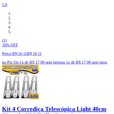
5.0
(2)
10% OFF
Preço R$ 16,11
R$
16
,
11
no Pix
Ou 1x de R$ 17,90 sem juros
ou
1
x de
R$ 17,90
sem juros
Kit 4 Corrediça Telescópica Light 40cm