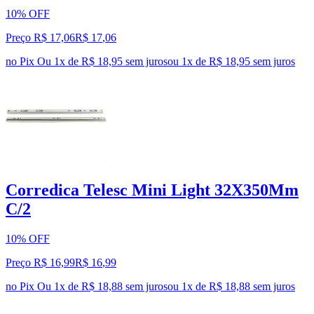
10% OFF
Preço R$ 17,06
R$
17
,
06
no Pix
Ou 1x de R$ 18,95 sem juros
ou
1
x de
R$ 18,95
sem juros
Corredica Telesc Mini Light 32X350Mm
C/2
10% OFF
Preço R$ 16,99
R$
16
,
99
no Pix
Ou 1x de R$ 18,88 sem juros
ou
1
x de
R$ 18,88
sem juros