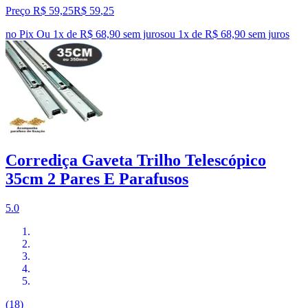
Preço R$ 59,25
R$
59
,
25
no Pix
Ou 1x de R$ 68,90 sem juros
ou
1
x de
R$ 68,90
sem juros
Corrediça Gaveta Trilho Telescópico
35cm 2 Pares E Parafusos
5.0
(18)