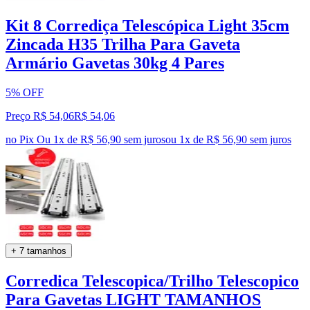
Kit 8 Corrediça Telescópica Light 35cm
Zincada H35 Trilha Para Gaveta
Armário Gavetas 30kg 4 Pares
5% OFF
Preço R$ 54,06
R$
54
,
06
no Pix
Ou 1x de R$ 56,90 sem juros
ou
1
x de
R$ 56,90
sem juros
+ 7 tamanhos
Corredica Telescopica/Trilho Telescopico
Para Gavetas LIGHT TAMANHOS