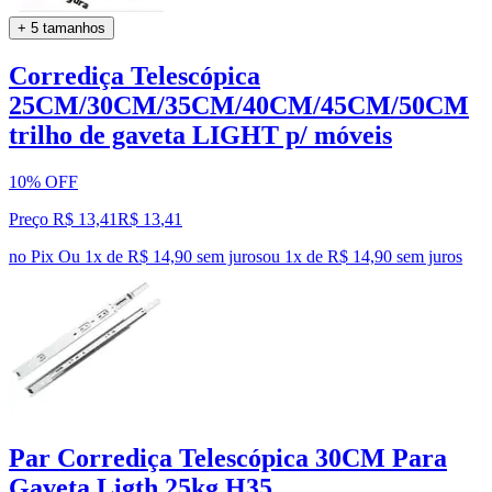
+ 5 tamanhos
Corrediça Telescópica
25CM/30CM/35CM/40CM/45CM/50CM
trilho de gaveta LIGHT p/ móveis
10% OFF
Preço R$ 13,41
R$
13
,
41
no Pix
Ou 1x de R$ 14,90 sem juros
ou
1
x de
R$ 14,90
sem juros
Par Corrediça Telescópica 30CM Para
Gaveta Ligth 25kg H35