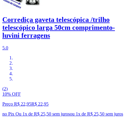
Corrediça gaveta telescópica /trilho
telescópico larga 50cm comprimento-
luvini ferragens
5.0
(2)
10% OFF
Preço R$ 22,95
R$
22
,
95
no Pix
Ou 1x de R$ 25,50 sem juros
ou
1
x de
R$ 25,50
sem juros