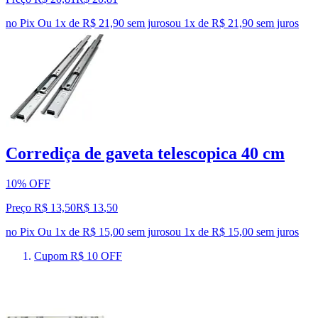
no Pix
Ou 1x de R$ 21,90 sem juros
ou
1
x de
R$ 21,90
sem juros
Corrediça de gaveta telescopica 40 cm
10% OFF
Preço R$ 13,50
R$
13
,
50
no Pix
Ou 1x de R$ 15,00 sem juros
ou
1
x de
R$ 15,00
sem juros
Cupom R$ 10 OFF