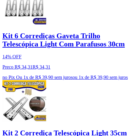
Kit 6 Corrediças Gaveta Trilho
Telescópica Light Com Parafusos 30cm
14% OFF
Preço R$ 34,31
R$
34
,
31
no Pix
Ou 1x de R$ 39,90 sem juros
ou
1
x de
R$ 39,90
sem juros
Kit 2 Corrediça Telescópica Light 35cm