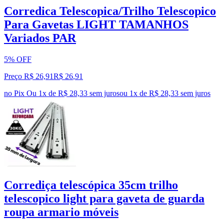
Corredica Telescopica/Trilho Telescopico
Para Gavetas LIGHT TAMANHOS
Variados PAR
5% OFF
Preço R$ 26,91
R$
26
,
91
no Pix
Ou 1x de R$ 28,33 sem juros
ou
1
x de
R$ 28,33
sem juros
Corrediça telescópica 35cm trilho
telescopico light para gaveta de guarda
roupa armario móveis