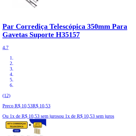
Par Corrediça Telescópica 350mm Para
Gavetas Suporte H35157
4.7
(12)
Preço R$ 10,53
R$
10
,
53
Ou 1x de R$ 10,53 sem juros
ou
1
x de
R$ 10,53
sem juros