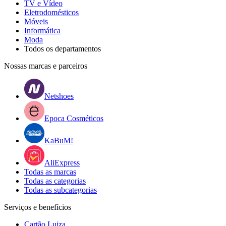
TV e Vídeo
Eletrodomésticos
Móveis
Informática
Moda
Todos os departamentos
Nossas marcas e parceiros
Netshoes
Epoca Cosméticos
KaBuM!
AliExpress
Todas as marcas
Todas as categorias
Todas as subcategorias
Serviços e benefícios
Cartão Luiza