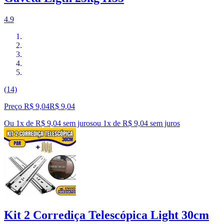
4.9
(14)
Preço R$ 9,04
R$
9
,
04
Ou 1x de R$ 9,04 sem juros
ou
1
x de
R$ 9,04
sem juros
Kit 2 Corrediça Telescópica Light 30cm