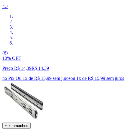
4.7
(6)
10% OFF
Preço R$ 14,39
R$
14
,
39
no Pix
Ou 1x de R$ 15,99 sem juros
ou
1
x de
R$ 15,99
sem juros
+ 7 tamanhos