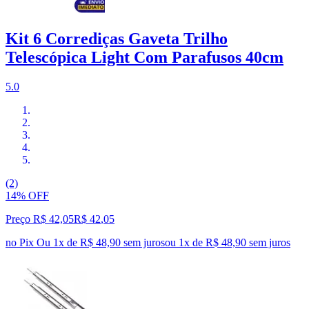
Kit 6 Corrediças Gaveta Trilho
Telescópica Light Com Parafusos 40cm
5.0
(2)
14% OFF
Preço R$ 42,05
R$
42
,
05
no Pix
Ou 1x de R$ 48,90 sem juros
ou
1
x de
R$ 48,90
sem juros