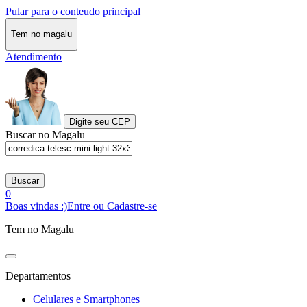
Pular para o conteudo principal
Tem no magalu
Atendimento
Digite seu CEP
Buscar no Magalu
Buscar
0
Boas vindas :)
Entre ou Cadastre-se
Tem no Magalu
Departamentos
Celulares e Smartphones