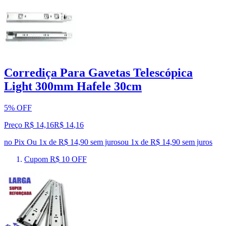
Corrediça Para Gavetas Telescópica
Light 300mm Hafele 30cm
5% OFF
Preço R$ 14,16
R$
14
,
16
no Pix
Ou 1x de R$ 14,90 sem juros
ou
1
x de
R$ 14,90
sem juros
Cupom R$ 10 OFF