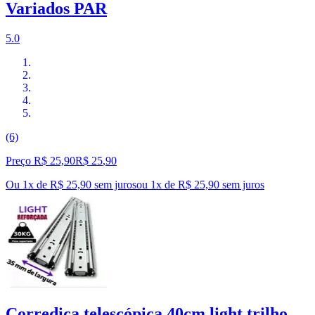
Variados PAR
5.0
(6)
Preço R$ 25,90
R$
25
,
90
Ou 1x de R$ 25,90 sem juros
ou
1
x de
R$ 25,90
sem juros
Corrediça telescópica 40cm light trilho