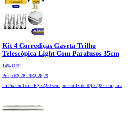
Kit 4 Corrediças Gaveta Trilho
Telescópica Light Com Parafusos 35cm
14% OFF
Preço R$ 28,29
R$
28
,
29
no Pix
Ou 1x de R$ 32,90 sem juros
ou
1
x de
R$ 32,90
sem juros