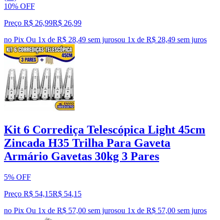
10% OFF
Preço R$ 26,99
R$
26
,
99
no Pix
Ou 1x de R$ 28,49 sem juros
ou
1
x de
R$ 28,49
sem juros
Kit 6 Corrediça Telescópica Light 45cm
Zincada H35 Trilha Para Gaveta
Armário Gavetas 30kg 3 Pares
5% OFF
Preço R$ 54,15
R$
54
,
15
no Pix
Ou 1x de R$ 57,00 sem juros
ou
1
x de
R$ 57,00
sem juros