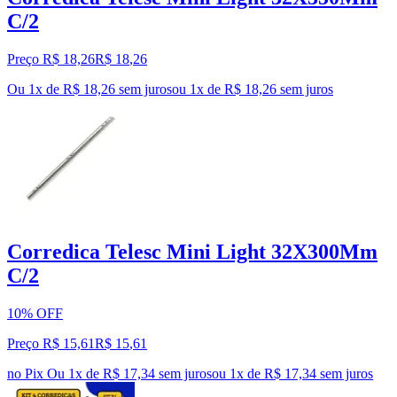
C/2
Preço R$ 18,26
R$
18
,
26
Ou 1x de R$ 18,26 sem juros
ou
1
x de
R$ 18,26
sem juros
Corredica Telesc Mini Light 32X300Mm
C/2
10% OFF
Preço R$ 15,61
R$
15
,
61
no Pix
Ou 1x de R$ 17,34 sem juros
ou
1
x de
R$ 17,34
sem juros