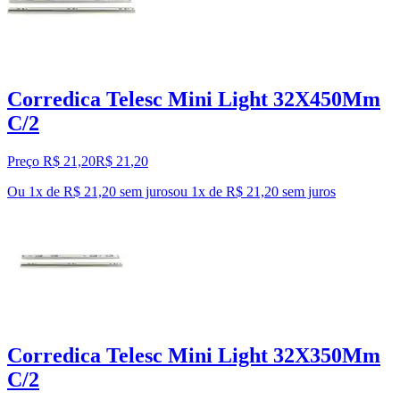
Corredica Telesc Mini Light 32X450Mm
C/2
Preço R$ 21,20
R$
21
,
20
Ou 1x de R$ 21,20 sem juros
ou
1
x de
R$ 21,20
sem juros
Corredica Telesc Mini Light 32X350Mm
C/2