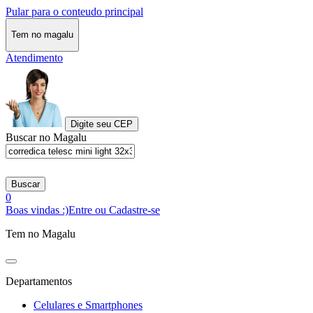
Pular para o conteudo principal
Tem no magalu
Atendimento
Digite seu CEP
Buscar no Magalu
Buscar
0
Boas vindas :)
Entre ou Cadastre-se
Tem no Magalu
Departamentos
Celulares e Smartphones