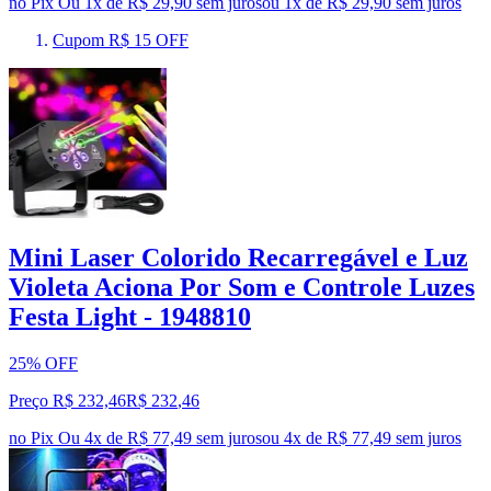
no Pix
Ou 1x de R$ 29,90 sem juros
ou
1
x de
R$ 29,90
sem juros
Cupom R$ 15 OFF
Mini Laser Colorido Recarregável e Luz
Violeta Aciona Por Som e Controle Luzes
Festa Light - 1948810
25% OFF
Preço R$ 232,46
R$
232
,
46
no Pix
Ou 4x de R$ 77,49 sem juros
ou
4
x de
R$ 77,49
sem juros