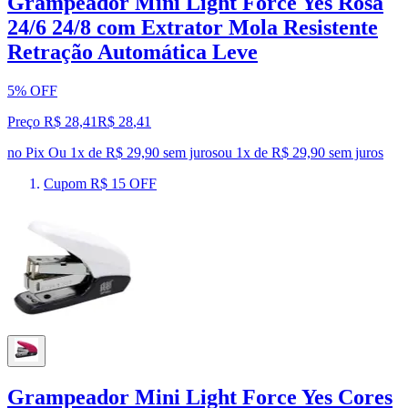
Grampeador Mini Light Force Yes Rosa
24/6 24/8 com Extrator Mola Resistente
Retração Automática Leve
5% OFF
Preço R$ 28,41
R$
28
,
41
no Pix
Ou 1x de R$ 29,90 sem juros
ou
1
x de
R$ 29,90
sem juros
Cupom R$ 15 OFF
Grampeador Mini Light Force Yes Cores