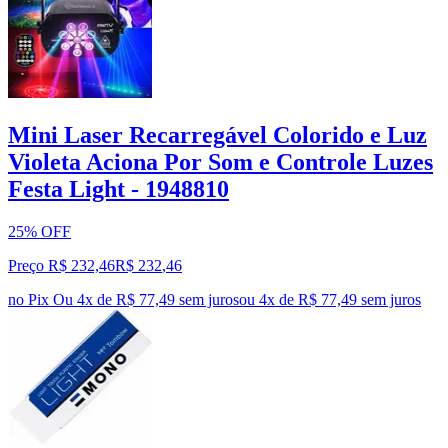
Mini Laser Recarregável Colorido e Luz
Violeta Aciona Por Som e Controle Luzes
Festa Light - 1948810
25% OFF
Preço R$ 232,46
R$
232
,
46
no Pix
Ou 4x de R$ 77,49 sem juros
ou
4
x de
R$ 77,49
sem juros