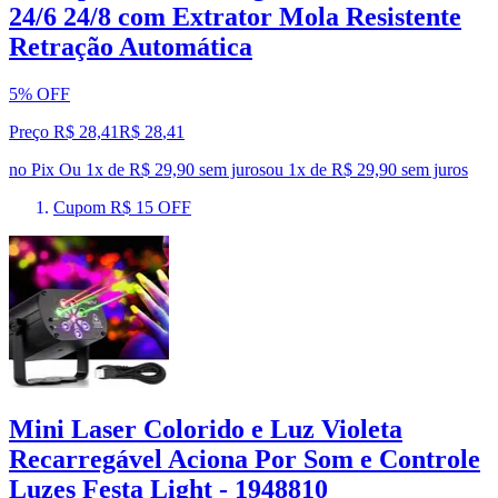
24/6 24/8 com Extrator Mola Resistente
Retração Automática
5% OFF
Preço R$ 28,41
R$
28
,
41
no Pix
Ou 1x de R$ 29,90 sem juros
ou
1
x de
R$ 29,90
sem juros
Cupom R$ 15 OFF
Mini Laser Colorido e Luz Violeta
Recarregável Aciona Por Som e Controle
Luzes Festa Light - 1948810