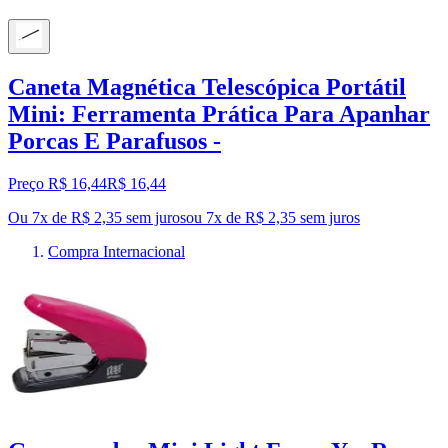
Caneta Magnética Telescópica Portátil
Mini: Ferramenta Prática Para Apanhar
Porcas E Parafusos -
Preço R$ 16,44
R$
16
,
44
Ou 7x de R$ 2,35 sem juros
ou
7
x de
R$ 2,35
sem juros
Compra Internacional