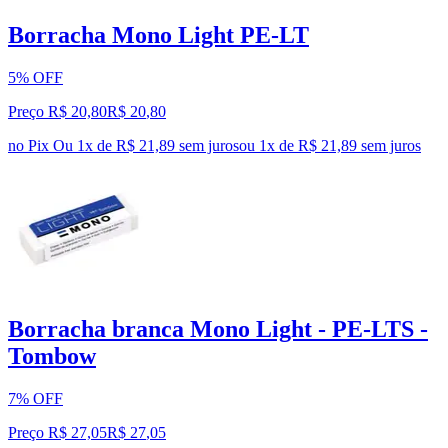
Borracha Mono Light PE-LT
5% OFF
Preço R$ 20,80
R$
20
,
80
no Pix
Ou 1x de R$ 21,89 sem juros
ou
1
x de
R$ 21,89
sem juros
Borracha branca Mono Light - PE-LTS -
Tombow
7% OFF
Preço R$ 27,05
R$
27
,
05