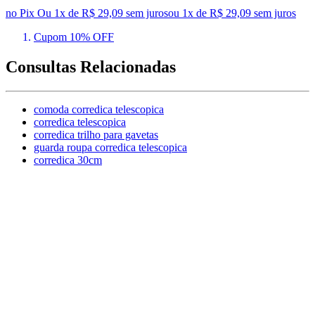
no Pix
Ou 1x de R$ 29,09 sem juros
ou
1
x de
R$ 29,09
sem juros
Cupom 10% OFF
Consultas Relacionadas
comoda corredica telescopica
corredica telescopica
corredica trilho para gavetas
guarda roupa corredica telescopica
corredica 30cm