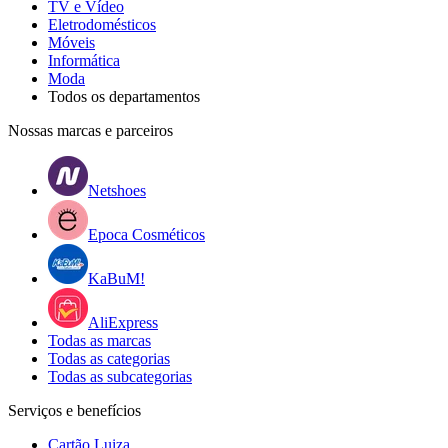
TV e Vídeo
Eletrodomésticos
Móveis
Informática
Moda
Todos os departamentos
Nossas marcas e parceiros
Netshoes
Epoca Cosméticos
KaBuM!
AliExpress
Todas as marcas
Todas as categorias
Todas as subcategorias
Serviços e benefícios
Cartão Luiza