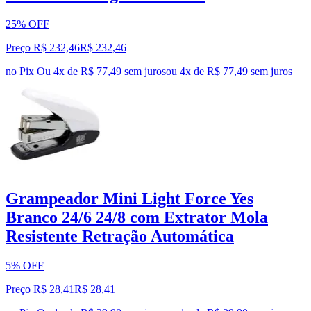
25% OFF
Preço R$ 232,46
R$
232
,
46
no Pix
Ou 4x de R$ 77,49 sem juros
ou
4
x de
R$ 77,49
sem juros
Grampeador Mini Light Force Yes
Branco 24/6 24/8 com Extrator Mola
Resistente Retração Automática
5% OFF
Preço R$ 28,41
R$
28
,
41