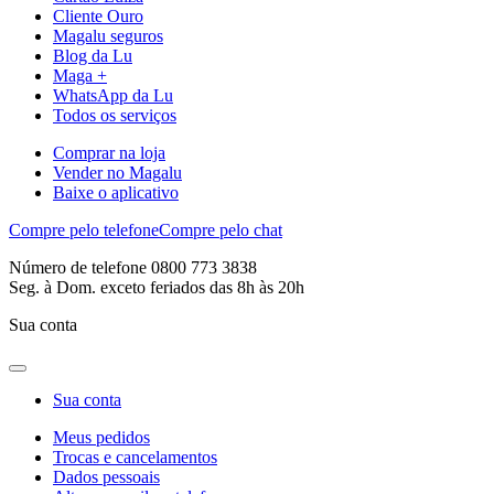
Cliente Ouro
Magalu seguros
Blog da Lu
Maga +
WhatsApp da Lu
Todos os serviços
Comprar na loja
Vender no Magalu
Baixe o aplicativo
Compre pelo telefone
Compre pelo chat
Número de telefone 0800 773 3838
Seg. à Dom. exceto feriados das 8h às 20h
Sua conta
Sua conta
Meus pedidos
Trocas e cancelamentos
Dados pessoais