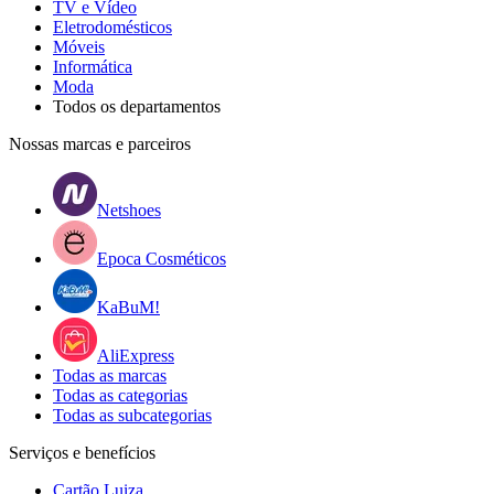
TV e Vídeo
Eletrodomésticos
Móveis
Informática
Moda
Todos os departamentos
Nossas marcas e parceiros
Netshoes
Epoca Cosméticos
KaBuM!
AliExpress
Todas as marcas
Todas as categorias
Todas as subcategorias
Serviços e benefícios
Cartão Luiza