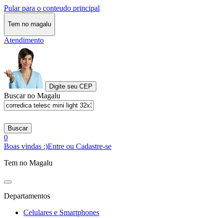
Pular para o conteudo principal
Tem no magalu
Atendimento
Digite seu CEP
Buscar no Magalu
Buscar
0
Boas vindas :)
Entre ou Cadastre-se
Tem no Magalu
Departamentos
Celulares e Smartphones