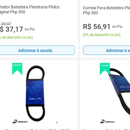
tedor Batedeira Planetaria Philco
Correia Para Batedeira Pla
iginal Php 500
Php 500
 39,97
R$ 56,91
no Pix
$ 37,17
no Pix
(
5% de desconto no pix
)
 de desconto no pix
)
Adicionar à 
Adicionar à sacola