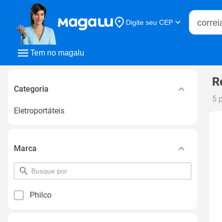
Buscar n
Digite seu CEP
Buscar
Tem no magalu
R
Categoria
5 
Eletroportáteis
Marca
pesquisar
por
filtro
Philco