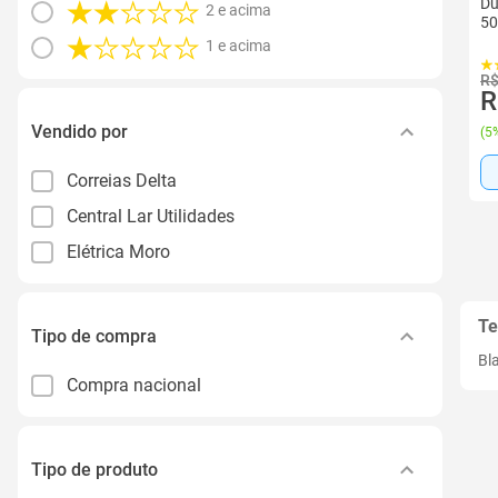
Du
2 e acima
50
1 e acima
R$
R
Vendido por
(
5%
Correias Delta
Central Lar Utilidades
Elétrica Moro
Te
Tipo de compra
Bl
Compra nacional
Tipo de produto