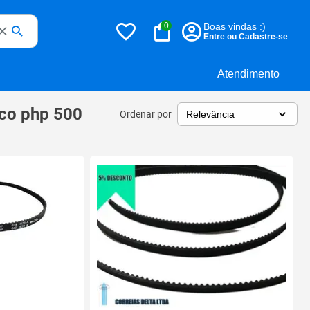
0
Boas vindas :)
Entre ou Cadastre-se
Atendimento
lco php 500
Ordenar por