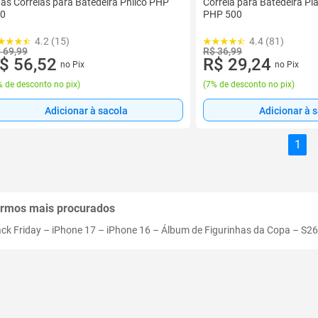
as Correias para Batedeira Philco PHP
Correia para Batedeira Pla
0
PHP 500
4.2 (15)
4.4 (81)
 69,99
R$ 36,99
$ 56,52
R$ 29,24
no Pix
no Pix
 de desconto no pix
)
(
7% de desconto no pix
)
Adicionar à sacola
Adicionar à 
1
rmos mais procurados
ack Friday
–
iPhone 17
–
iPhone 16
–
Álbum de Figurinhas da Copa
–
S26