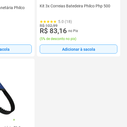
Kit 3x Correias Batedeira Philco Php 500
netária Philco
5.0 (18)
R$ 102,99
R$ 83,16
no Pix
(
5% de desconto no pix
)
sacola
Adicionar à sacola