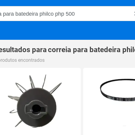
o Magalu
esultados para
correia para batedeira phi
produtos encontrados