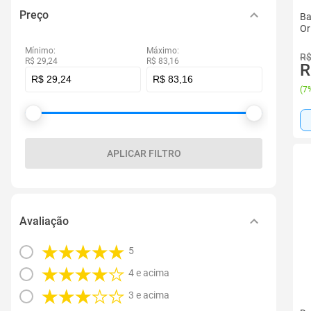
Preço
Ba
Or
Mínimo:
Máximo:
R$
R$ 29,24
R$ 83,16
R
(
7%
APLICAR FILTRO
Avaliação
5
4 e acima
3 e acima