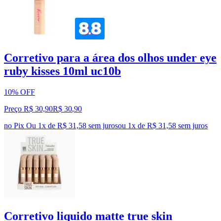
Corretivo para a área dos olhos under eye
ruby kisses 10ml uc10b
10% OFF
Preço R$ 30,90
R$
30
,
90
no Pix
Ou 1x de R$ 31,58 sem juros
ou
1
x de
R$ 31,58
sem juros
Corretivo liquido matte true skin