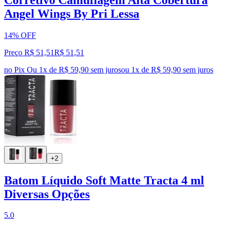
Angel Wings By Pri Lessa
14% OFF
Preço R$ 51,51
R$
51
,
51
no Pix
Ou 1x de R$ 59,90 sem juros
ou
1
x de
R$ 59,90
sem juros
+2
Batom Líquido Soft Matte Tracta 4 ml
Diversas Opções
5.0