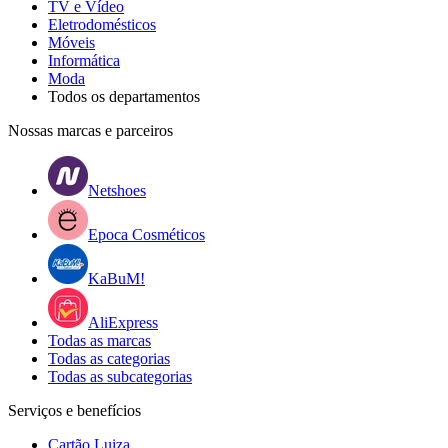
TV e Vídeo
Eletrodomésticos
Móveis
Informática
Moda
Todos os departamentos
Nossas marcas e parceiros
Netshoes
Epoca Cosméticos
KaBuM!
AliExpress
Todas as marcas
Todas as categorias
Todas as subcategorias
Serviços e benefícios
Cartão Luiza