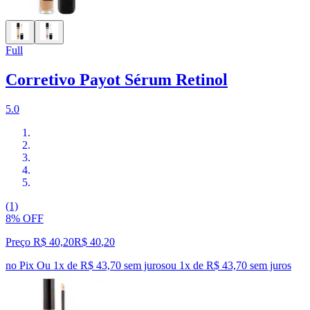
Full
Corretivo Payot Sérum Retinol
5.0
(1)
8% OFF
Preço R$ 40,20
R$
40
,
20
no Pix
Ou 1x de R$ 43,70 sem juros
ou
1
x de
R$ 43,70
sem juros