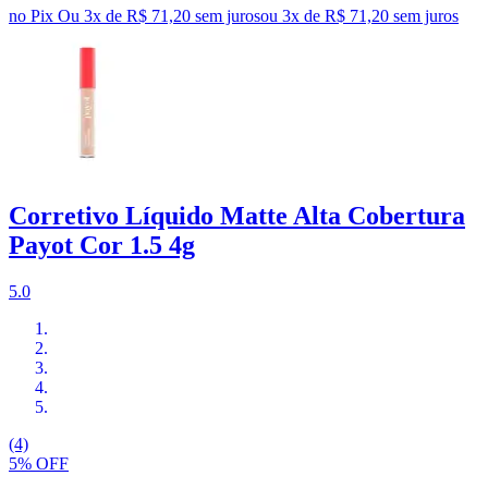
no Pix
Ou 3x de R$ 71,20 sem juros
ou
3
x de
R$ 71,20
sem juros
Corretivo Líquido Matte Alta Cobertura
Payot Cor 1.5 4g
5.0
(4)
5% OFF