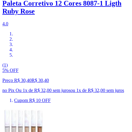
Paleta Corretivo 12 Cores 8087-1 Ligth
Ruby Rose
4.0
(1)
5% OFF
Preço R$ 30,40
R$
30
,
40
no Pix
Ou 1x de R$ 32,00 sem juros
ou
1
x de
R$ 32,00
sem juros
Cupom R$ 10 OFF