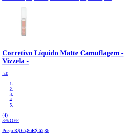
Corretivo Líquido Matte Camuflagem -
Vizzela -
5.0
(4)
3% OFF
Preço R$ 65,86
R$
65
,
86