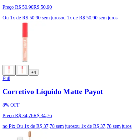
Preço R$ 50,90
R$
50
,
90
Ou 1x de R$ 50,90 sem juros
ou
1
x de
R$ 50,90
sem juros
+4
Full
Corretivo Líquido Matte Payot
8% OFF
Preço R$ 34,76
R$
34
,
76
no Pix
Ou 1x de R$ 37,78 sem juros
ou
1
x de
R$ 37,78
sem juros