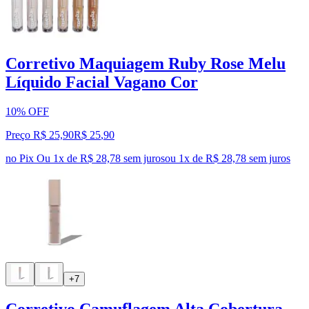
Corretivo Maquiagem Ruby Rose Melu
Líquido Facial Vagano Cor
10% OFF
Preço R$ 25,90
R$
25
,
90
no Pix
Ou 1x de R$ 28,78 sem juros
ou
1
x de
R$ 28,78
sem juros
+7
Corretivo Camuflagem Alta Cobertura