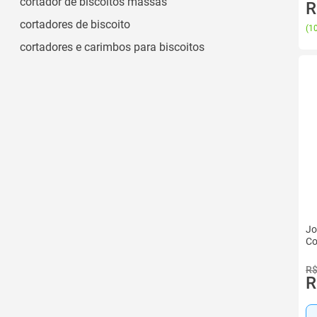
cortador de biscoitos massas
R
Ver todos
cortadores de biscoito
(
10
cortadores e carimbos para biscoitos
Jo
Co
R$
R