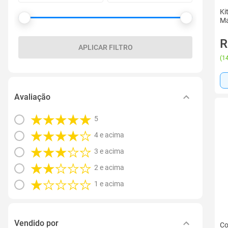
Ki
Ma
R
APLICAR FILTRO
(
14
Avaliação
5
4 e acima
3 e acima
2 e acima
1 e acima
Vendido por
Co