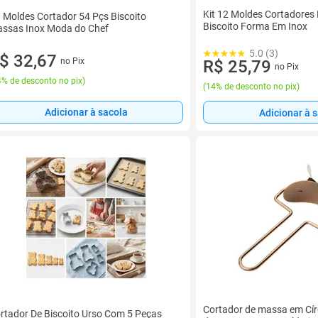
Kit 12 Moldes Cortadores
t Moldes Cortador 54 Pçs Biscoito
Biscoito Forma Em Inox
ssas Inox Moda do Chef
5.0 (3)
$ 32,67
no Pix
R$ 25,79
no Pix
% de desconto no pix
)
(
14% de desconto no pix
)
Adicionar à sacola
Adicionar à 
Cortador de massa em Círc
rtador De Biscoito Urso Com 5 Peças