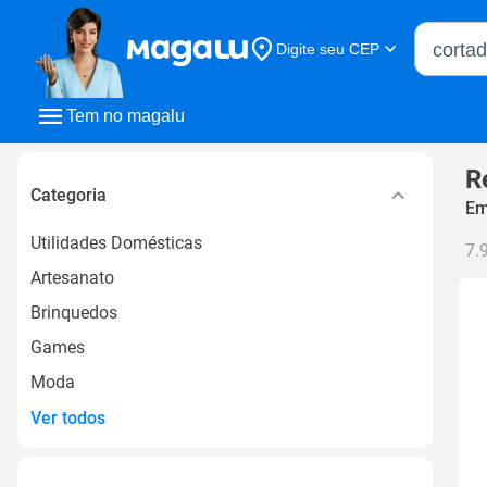
Buscar n
Digite seu CEP
Buscar
Tem no magalu
R
Categoria
Em
Utilidades Domésticas
7.
Artesanato
Brinquedos
Games
Moda
Ver todos