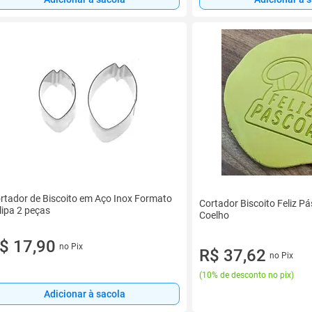
rtador de Biscoito em Aço Inox Formato
Cortador Biscoito Feliz P
lipa 2 peças
Coelho
$ 17,90
no Pix
R$ 37,62
no Pix
(
10% de desconto no pix
)
Adicionar à sacola