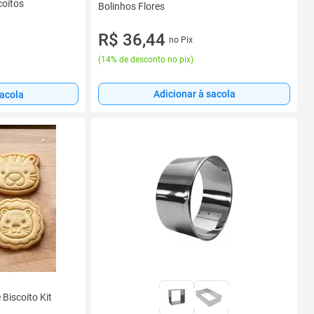
coitos
Bolinhos Flores
R$ 36,44
no Pix
(
14% de desconto no pix
)
Adicionar à sacola
sacola
Biscoito Kit