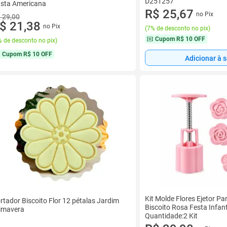
D251257
sta Americana
R$ 25,67
no Pix
 29,00
$ 21,38
no Pix
(
7% de desconto no pix
)
Cupom
R$ 10 OFF
 de desconto no pix
)
Cupom
R$ 10 OFF
Adicionar à 
Kit Molde Flores Ejetor P
rtador Biscoito Flor 12 pétalas Jardim
Biscoito Rosa Festa Infant
imavera
Quantidade:2 Kit