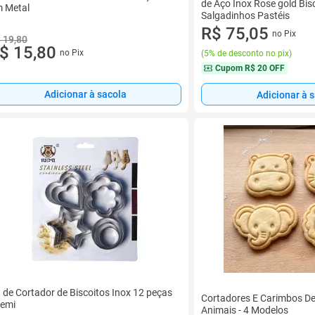
de Aço Inox Rose gold Bis
 Metal
Salgadinhos Pastéis
R$ 75,05
no Pix
 19,80
$ 15,80
no Pix
(
5% de desconto no pix
)
Cupom
R$ 20 OFF
Adicionar à sacola
Adicionar à 
t de Cortador de Biscoitos Inox 12 peças
Cortadores E Carimbos De 
Remi
Animais - 4 Modelos