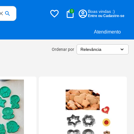
0
Boas vindas :)
Entre ou Cadastre-se
Atendimento
Ordenar por