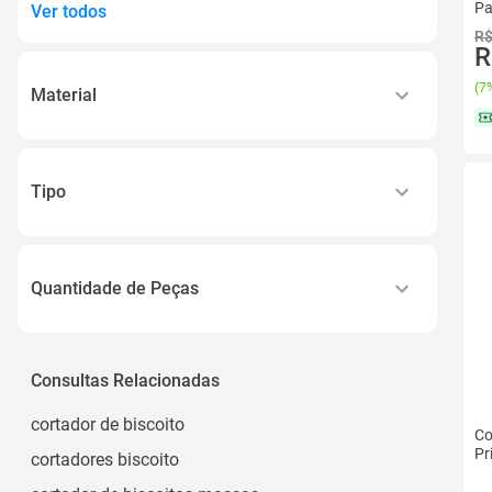
Pa
Ver todos
R$
R
(
7%
Material
Plástico
Aço Inox
Tipo
Inox
Kit 2 Moldes
Folha de Alumínio
Maria
Plástico Biodegradável Pla de Alta Qualidade
Quantidade de Peças
Ver todos
3
1
Consultas Relacionadas
6
cortador de biscoito
Co
10 Unidades
Pr
cortadores biscoito
8