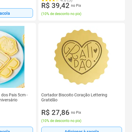
R$ 39,42
no Pix
sacola
(
10% de desconto no pix
)
a dos Pais 5cm -
Cortador Biscoito Coração Lettering
niversário
Gratidão
R$ 27,86
no Pix
(
10% de desconto no pix
)
sacola
Adicionar à sacola