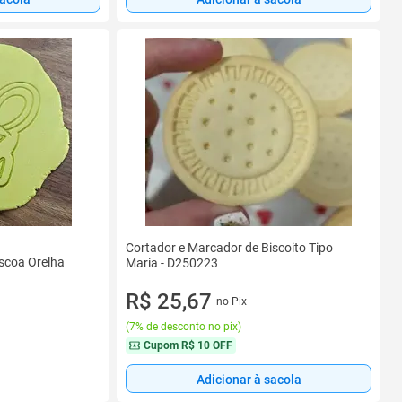
Cortador e Marcador de Biscoito Tipo
áscoa Orelha
Maria - D250223
R$ 25,67
no Pix
(
7% de desconto no pix
)
Cupom
R$ 10 OFF
Adicionar à sacola