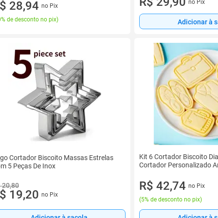
R$ 29,90
no Pix
$ 28,94
no Pix
% de desconto no pix
)
Adicionar à 
Kit 6 Cortador Biscoito Di
go Cortador Biscoito Massas Estrelas
Cortador Personalizado A
m 5 Peças De Inox
R$ 42,74
 20,80
no Pix
$ 19,20
no Pix
(
5% de desconto no pix
)
Adicionar à sacola
Adicionar à 