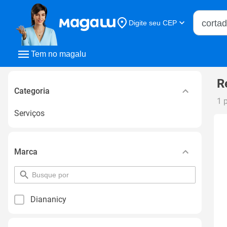
Buscar n
Digite seu CEP
Buscar
Tem no magalu
R
Categoria
1 
Serviços
Marca
pesquisar
por
filtro
Diananicy