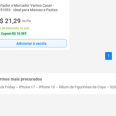
rtador e Marcador Vamos Casar -
51093 - Ideal para Massas e Pastas
$ 21,29
no Pix
 de desconto no pix
)
Cupom
R$ 10 OFF
Adicionar à sacola
1
rmos mais procurados
ack Friday
–
iPhone 17
–
iPhone 16
–
Álbum de Figurinhas da Copa
–
S26