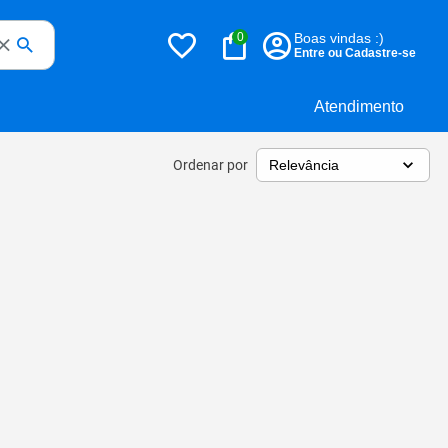
0
Boas vindas :)
Entre ou Cadastre-se
Atendimento
Ordenar por