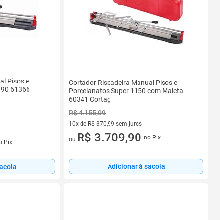
al Pisos e
Cortador Riscadeira Manual Pisos e
 90 61366
Porcelanatos Super 1150 com Maleta
60341 Cortag
R$ 4.155,09
10x de R$ 370,99 sem juros
10 vez de R$ 370,99 sem juros
R$ 3.709,90
no Pix
s
ou
o Pix
Adicionar à sacola
sacola