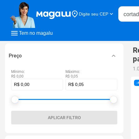
Buscar n
Digite seu CEP
Buscar
Tem no magalu
R
Preço
p
1.
Mínimo:
Máximo:
R$ 0,00
R$ 0,05
APLICAR FILTRO