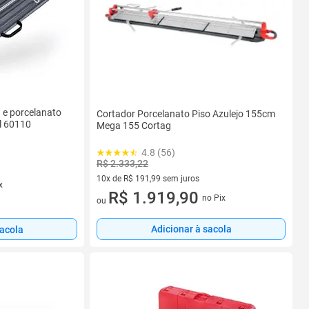
 e porcelanato
Cortador Porcelanato Piso Azulejo 155cm
l 60110
Mega 155 Cortag
4.8 (56)
R$ 2.333,22
10x de R$ 191,99 sem juros
x
10 vez de R$ 191,99 sem juros
R$ 1.919,90
no Pix
ou
Adicionar à sacola
sacola