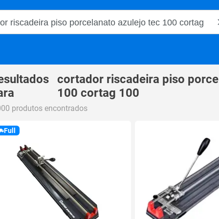
o Magalu
esultados
cortador riscadeira piso porce
ara
100 cortag 100
000 produtos encontrados
Full