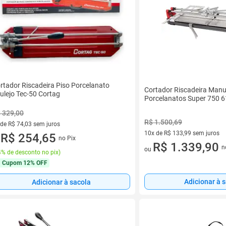
rtador Riscadeira Piso Porcelanato
Cortador Riscadeira Manu
ulejo Tec-50 Cortag
Porcelanatos Super 750 
 329,00
R$ 1.500,69
 de R$ 74,03 sem juros
10x de R$ 133,99 sem juros
ez de R$ 74,03 sem juros
R$ 254,65
no Pix
u
10 vez de R$ 133,99 sem juro
R$ 1.339,90
n
ou
% de desconto no pix
)
Cupom
12% OFF
Adicionar à 
Adicionar à sacola