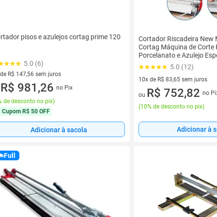
rtador pisos e azulejos cortag prime 120
Cortador Riscadeira New 
Cortag Máquina de Corte 
Porcelanato e Azulejo Esp
12mm Tipo Manual Profis
5.0 (6)
5.0 (12)
 de R$ 147,56 sem juros
10x de R$ 83,65 sem juros
ez de R$ 147,56 sem juros
R$ 981,26
no Pix
10 vez de R$ 83,65 sem juros
R$ 752,82
u
no Pi
ou
 de desconto no pix
)
(
10% de desconto no pix
)
Cupom
R$ 50 OFF
Adicionar à 
Adicionar à sacola
Full