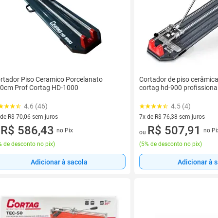
rtador Piso Ceramico Porcelanato
Cortador de piso cerâmica
0cm Prof Cortag HD-1000
cortag hd-900 profissiona
4.6 (46)
4.5 (4)
 de R$ 70,06 sem juros
7x de R$ 76,38 sem juros
ez de R$ 70,06 sem juros
R$ 586,43
7 vez de R$ 76,38 sem juros
R$ 507,91
no Pix
no Pi
u
ou
 de desconto no pix
)
(
5% de desconto no pix
)
Adicionar à sacola
Adicionar à 