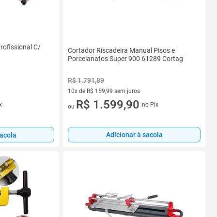
rofissional C/
Cortador Riscadeira Manual Pisos e
Porcelanatos Super 900 61289 Cortag
R$ 1.791,89
10x de R$ 159,99 sem juros
10 vez de R$ 159,99 sem juros
R$ 1.599,90
x
no Pix
ou
Adicionar à sacola
sacola