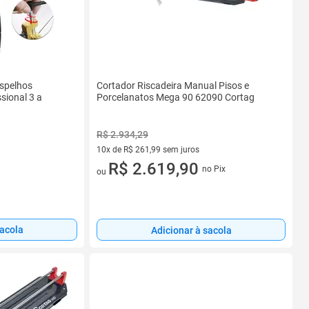
Cortador Riscadeira Manual Pisos e
Espelhos
Porcelanatos Mega 90 62090 Cortag
sional 3 a
R$ 2.934,29
10x de R$ 261,99 sem juros
10 vez de R$ 261,99 sem juros
R$ 2.619,90
no Pix
ou
sacola
Adicionar à sacola