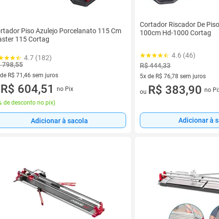
Cortador Riscador De Pis
rtador Piso Azulejo Porcelanato 115 Cm
100cm Hd-1000 Cortag
ster 115 Cortag
4.6 (46)
4.7 (182)
 798,55
R$ 444,33
 de R$ 71,46 sem juros
5x de R$ 76,78 sem juros
ez de R$ 71,46 sem juros
R$ 604,51
5 vez de R$ 76,78 sem juros
R$ 383,90
no Pix
no Pi
u
ou
 de desconto no pix
)
Adicionar à 
Adicionar à sacola