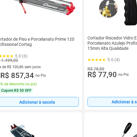
Cortador Riscador Vidro 
rtador de Piso e Porcelanato Prime 120
Porcelanato Azulejo Profis
ofissional Cortag
15mm Alta Qualidade
5.0 (6)
5.0 (4)
 1.499,00
x de R$ 100,86 sem juros
R$ 78,90
R$ 77,90
vez de R$ 100,86 sem juros
R$ 857,34
no Pix
no Pix
u
% de desconto no pix
)
Cupom
R$ 50 OFF
Adicionar à 
Adicionar à sacola