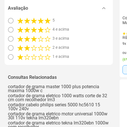
Avaliação
Co
5
Ma
4 e acima
R$
3 e acima
9x
2 e acima
9 v
o
1 e acima
(
6%
Consultas Relacionadas
cortador de grama master 1000 plus potencia
maxima 1000w c
cortador de grama eletrico 1000 watts corte de 32
cm com recolhedor lm3
cortador cabelo philips series 5000 hc5610 15
100v 240v
cortador de grama eletrico motor universal 1000w
30l 110v tekna lm320ebn
cortador de grama eletrico tekna lm320ebn 1000w
com recolhedor