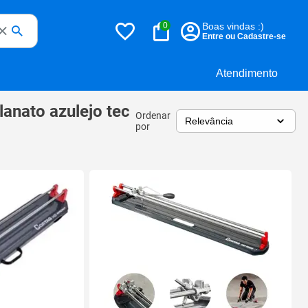
0
Boas vindas :)
Entre ou Cadastre-se
Atendimento
lanato azulejo tec
Ordenar
por