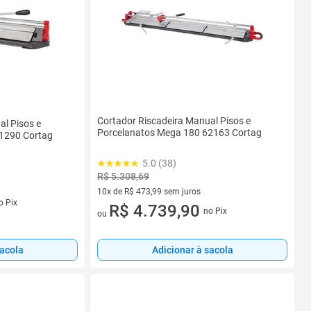
Cortador Riscadeira Manual Pisos e
al Pisos e
Porcelanatos Mega 180 62163 Cortag
61290 Cortag
5.0 (38)
R$ 5.308,69
10x de R$ 473,99 sem juros
s
o Pix
10 vez de R$ 473,99 sem juros
R$ 4.739,90
no Pix
ou
sacola
Adicionar à sacola