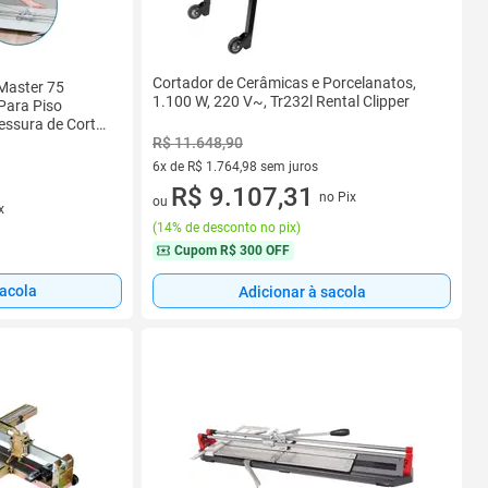
Cortador de Cerâmicas e Porcelanatos,
Master 75
1.100 W, 220 V~, Tr232l Rental Clipper
Para Piso
essura de Corte
sional
R$ 11.648,90
6x de R$ 1.764,98 sem juros
6 vez de R$ 1.764,98 sem juros
R$ 9.107,31
no Pix
ou
x
(
14% de desconto no pix
)
Cupom
R$ 300 OFF
sacola
Adicionar à sacola