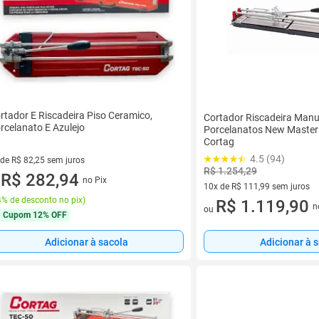
rtador E Riscadeira Piso Ceramico,
Cortador Riscadeira Manu
rcelanato E Azulejo
Porcelanatos New Master
Cortag
4.5 (94)
 de R$ 82,25 sem juros
R$ 1.254,29
ez de R$ 82,25 sem juros
R$ 282,94
no Pix
u
10x de R$ 111,99 sem juros
% de desconto no pix
)
10 vez de R$ 111,99 sem juro
R$ 1.119,90
n
ou
Cupom
12% OFF
Adicionar à sacola
Adicionar à 