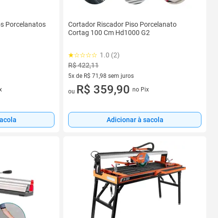
os Porcelanatos
Cortador Riscador Piso Porcelanato
Cortag 100 Cm Hd1000 G2
1.0 (2)
R$ 422,11
5x de R$ 71,98 sem juros
5 vez de R$ 71,98 sem juros
R$ 359,90
x
no Pix
ou
sacola
Adicionar à sacola