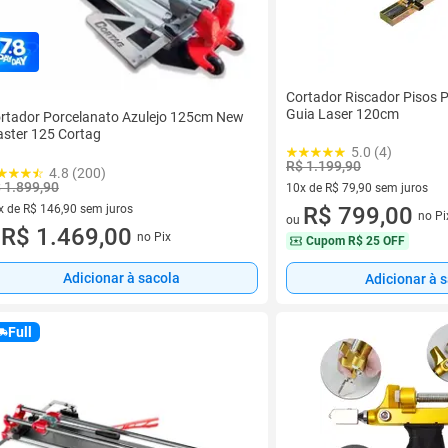
Cortador Riscador Pisos P
Guia Laser 120cm
rtador Porcelanato Azulejo 125cm New
ster 125 Cortag
5.0 (4)
R$ 1.199,90
4.8 (200)
 1.899,90
10x de R$ 79,90 sem juros
x de R$ 146,90 sem juros
10 vez de R$ 79,90 sem juros
R$ 799,00
no Pi
ou
vez de R$ 146,90 sem juros
R$ 1.469,00
no Pix
u
Cupom
R$ 25 OFF
Adicionar à sacola
Adicionar à 
Full