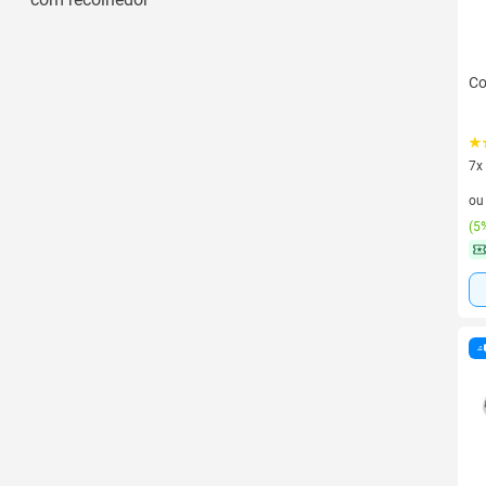
Co
7x
7 v
o
(
5%