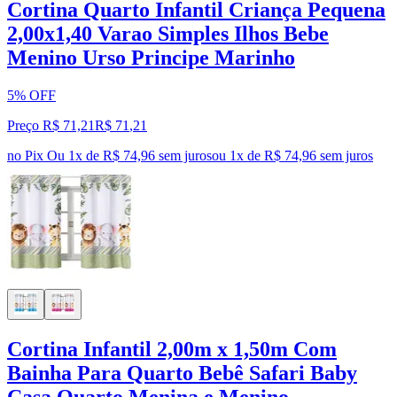
Cortina Quarto Infantil Criança Pequena
2,00x1,40 Varao Simples Ilhos Bebe
Menino Urso Principe Marinho
5% OFF
Preço R$ 71,21
R$
71
,
21
no Pix
Ou 1x de R$ 74,96 sem juros
ou
1
x de
R$ 74,96
sem juros
Cortina Infantil 2,00m x 1,50m Com
Bainha Para Quarto Bebê Safari Baby