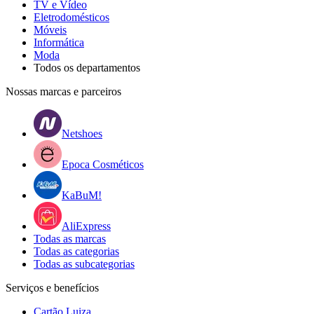
TV e Vídeo
Eletrodomésticos
Móveis
Informática
Moda
Todos os departamentos
Nossas marcas e parceiros
Netshoes
Epoca Cosméticos
KaBuM!
AliExpress
Todas as marcas
Todas as categorias
Todas as subcategorias
Serviços e benefícios
Cartão Luiza