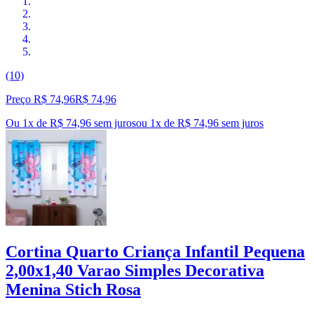
(10)
Preço R$ 74,96
R$
74
,
96
Ou 1x de R$ 74,96 sem juros
ou
1
x de
R$ 74,96
sem juros
Cortina Quarto Criança Infantil Pequena
2,00x1,40 Varao Simples Decorativa
Menina Stich Rosa