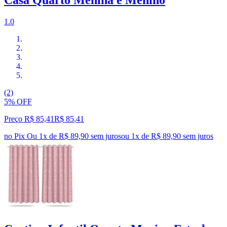
Casa Quarto Menina e Menino
1.0
(2)
5% OFF
Preço R$ 85,41
R$
85
,
41
no Pix
Ou 1x de R$ 89,90 sem juros
ou
1
x de
R$ 89,90
sem juros