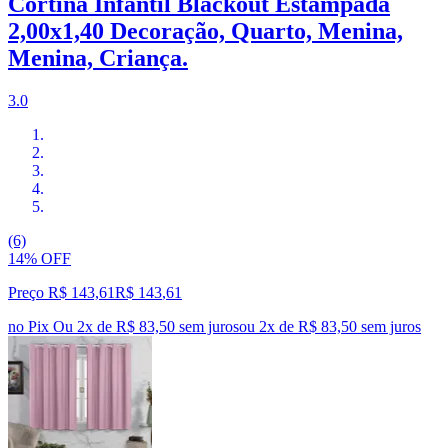
Cortina Infantil Blackout Estampada
2,00x1,40 Decoração, Quarto, Menina,
Menina, Criança.
3.0
(6)
14% OFF
Preço R$ 143,61
R$
143
,
61
no Pix
Ou 2x de R$ 83,50 sem juros
ou
2
x de
R$ 83,50
sem juros