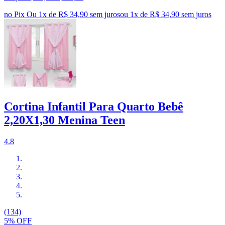
no Pix
Ou 1x de R$ 34,90 sem juros
ou
1
x de
R$ 34,90
sem juros
Cortina Infantil Para Quarto Bebê
2,20X1,30 Menina Teen
4.8
(134)
5% OFF