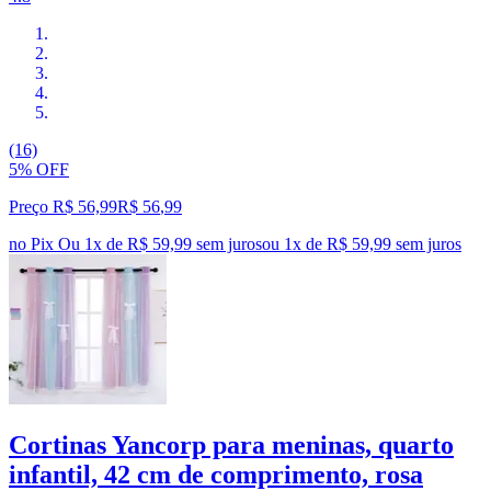
(16)
5% OFF
Preço R$ 56,99
R$
56
,
99
no Pix
Ou 1x de R$ 59,99 sem juros
ou
1
x de
R$ 59,99
sem juros
Cortinas Yancorp para meninas, quarto
infantil, 42 cm de comprimento, rosa