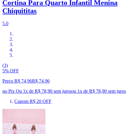
Cortina Para Quarto Infantil Menina
Chiquititas
5.0
(3)
5% OFF
Preço R$ 74,96
R$
74
,
96
no Pix
Ou 1x de R$ 78,90 sem juros
ou
1
x de
R$ 78,90
sem juros
Cupom R$ 20 OFF