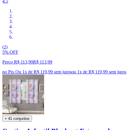
4.5
(2)
5% OFF
Preço R$ 113,99
R$
113
,
99
no Pix
Ou 1x de R$ 119,99 sem juros
ou
1
x de
R$ 119,99
sem juros
+ 41 conjuntos