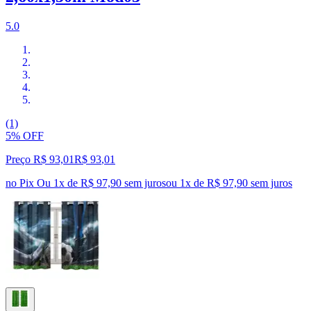
5.0
(1)
5% OFF
Preço R$ 93,01
R$
93
,
01
no Pix
Ou 1x de R$ 97,90 sem juros
ou
1
x de
R$ 97,90
sem juros