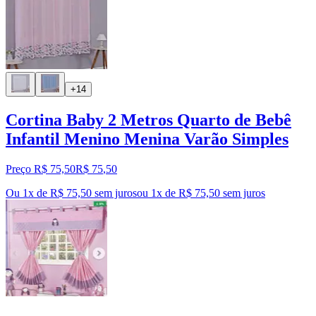
+14
Cortina Baby 2 Metros Quarto de Bebê
Infantil Menino Menina Varão Simples
Preço R$ 75,50
R$
75
,
50
Ou 1x de R$ 75,50 sem juros
ou
1
x de
R$ 75,50
sem juros