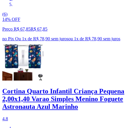
(6)
14% OFF
Preço R$ 67,85
R$
67
,
85
no Pix
Ou 1x de R$ 78,90 sem juros
ou
1
x de
R$ 78,90
sem juros
Cortina Quarto Infantil Criança Pequena
2,00x1,40 Varao Simples Menino Foguete
Astronauta Azul Marinho
4.8