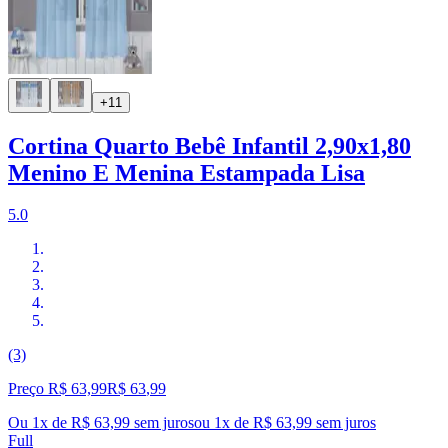
+11
Cortina Quarto Bebê Infantil 2,90x1,80
Menino E Menina Estampada Lisa
5.0
(3)
Preço R$ 63,99
R$
63
,
99
Ou 1x de R$ 63,99 sem juros
ou
1
x de
R$ 63,99
sem juros
Full