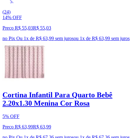
(24)
14% OFF
Preço R$ 55,03
R$
55
,
03
no Pix
Ou 1x de R$ 63,99 sem juros
ou
1
x de
R$ 63,99
sem juros
Cortina Infantil Para Quarto Bebê
2.20x1.30 Menina Cor Rosa
5% OFF
Preço R$ 63,99
R$
63
,
99
no Pix
Ou 1x de R$ 67,36 sem juros
ou
1
x de
R$ 67,36
sem juros