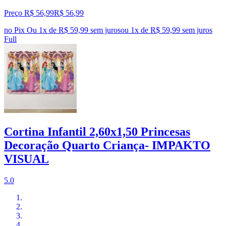
Preço R$ 56,99
R$
56
,
99
no Pix
Ou 1x de R$ 59,99 sem juros
ou
1
x de
R$ 59,99
sem juros
Full
Cortina Infantil 2,60x1,50 Princesas
Decoração Quarto Criança- IMPAKTO
VISUAL
5.0