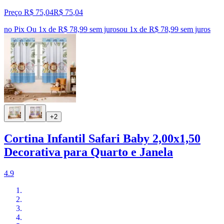
Preço R$ 75,04
R$
75
,
04
no Pix
Ou 1x de R$ 78,99 sem juros
ou
1
x de
R$ 78,99
sem juros
+2
Cortina Infantil Safari Baby 2,00x1,50
Decorativa para Quarto e Janela
4.9