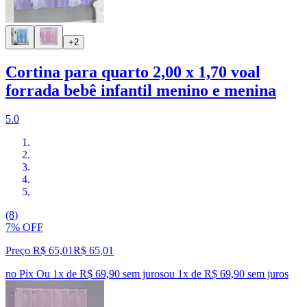
+2
Cortina para quarto 2,00 x 1,70 voal
forrada bebê infantil menino e menina
5.0
(8)
7% OFF
Preço R$ 65,01
R$
65
,
01
no Pix
Ou 1x de R$ 69,90 sem juros
ou
1
x de
R$ 69,90
sem juros