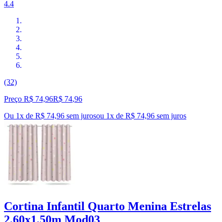
4.4
(32)
Preço R$ 74,96
R$
74
,
96
Ou 1x de R$ 74,96 sem juros
ou
1
x de
R$ 74,96
sem juros
Cortina Infantil Quarto Menina Estrelas
2,60x1,50m Mod03