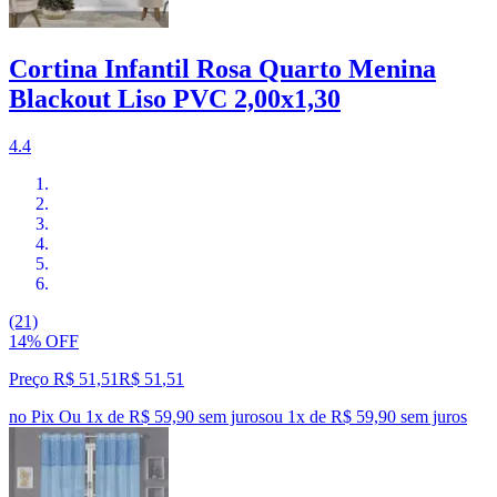
Cortina Infantil Rosa Quarto Menina
Blackout Liso PVC 2,00x1,30
4.4
(21)
14% OFF
Preço R$ 51,51
R$
51
,
51
no Pix
Ou 1x de R$ 59,90 sem juros
ou
1
x de
R$ 59,90
sem juros