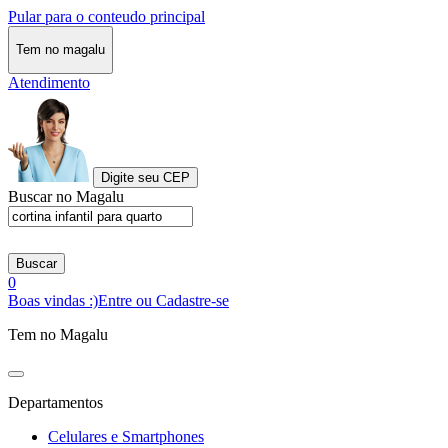
Pular para o conteudo principal
Tem no magalu
Atendimento
Digite seu CEP
Buscar no Magalu
Buscar
0
Boas vindas :)
Entre ou Cadastre-se
Tem no Magalu
Departamentos
Celulares e Smartphones