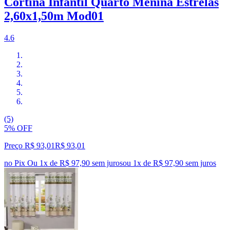
Cortina Infantil Quarto Menina Estrelas
2,60x1,50m Mod01
4.6
(5)
5% OFF
Preço R$ 93,01
R$
93
,
01
no Pix
Ou 1x de R$ 97,90 sem juros
ou
1
x de
R$ 97,90
sem juros