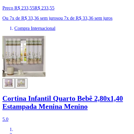
Preço R$ 233,55
R$
233
,
55
Ou 7x de R$ 33,36 sem juros
ou
7
x de
R$ 33,36
sem juros
Compra Internacional
Cortina Infantil Quarto Bebê 2,80x1,40
Estampada Menina Menino
5.0