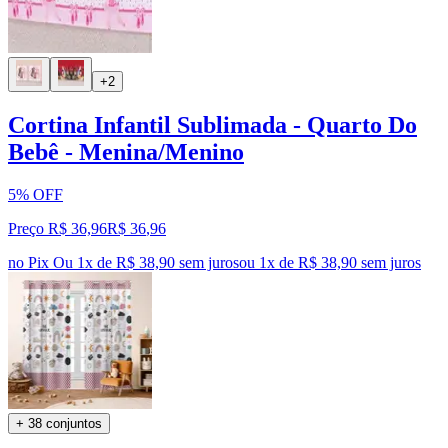
+2
Cortina Infantil Sublimada - Quarto Do
Bebê - Menina/Menino
5% OFF
Preço R$ 36,96
R$
36
,
96
no Pix
Ou 1x de R$ 38,90 sem juros
ou
1
x de
R$ 38,90
sem juros
+ 38 conjuntos