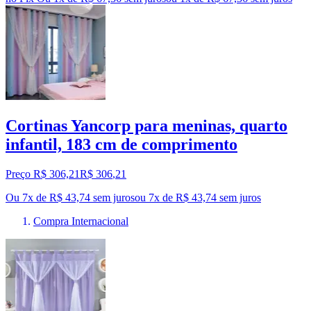
Cortinas Yancorp para meninas, quarto
infantil, 183 cm de comprimento
Preço R$ 306,21
R$
306
,
21
Ou 7x de R$ 43,74 sem juros
ou
7
x de
R$ 43,74
sem juros
Compra Internacional