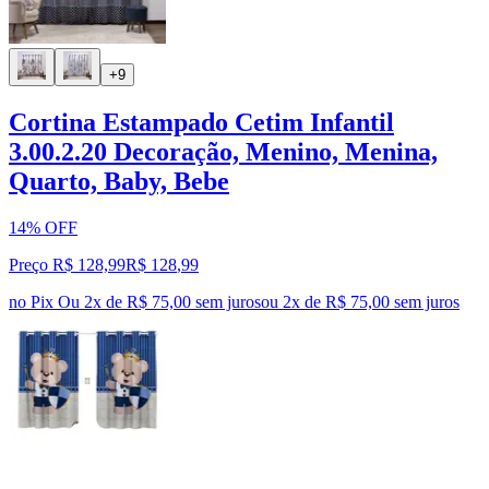
+9
Cortina Estampado Cetim Infantil
3.00.2.20 Decoração, Menino, Menina,
Quarto, Baby, Bebe
14% OFF
Preço R$ 128,99
R$
128
,
99
no Pix
Ou 2x de R$ 75,00 sem juros
ou
2
x de
R$ 75,00
sem juros