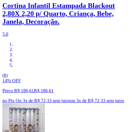
Cortina Infantil Estampada Blackout
2,80X 2,20 p/ Quarto, Criança, Bebe,
Janela, Decoração.
5.0
(8)
14% OFF
Preço R$ 186,61
R$
186
,
61
no Pix
Ou 3x de R$ 72,33 sem juros
ou
3
x de
R$ 72,33
sem juros