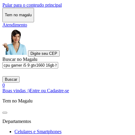
Pular para o conteudo principal
Tem no magalu
Atendimento
Digite seu CEP
Buscar no Magalu
Buscar
0
Boas vindas :)
Entre ou Cadastre-se
Tem no Magalu
Departamentos
Celulares e Smartphones