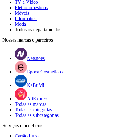
TV e Vídeo
Eletrodomésticos
Móveis
Informática
Moda
Todos os departamentos
Nossas marcas e parceiros
Netshoes
Epoca Cosméticos
KaBuM!
AliExpress
Todas as marcas
Todas as categorias
Todas as subcategorias
Serviços e benefícios
Cartão Luiza