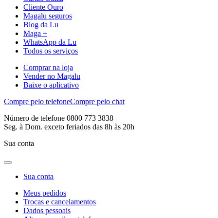
Cliente Ouro
Magalu seguros
Blog da Lu
Maga +
WhatsApp da Lu
Todos os serviços
Comprar na loja
Vender no Magalu
Baixe o aplicativo
Compre pelo telefone
Compre pelo chat
Número de telefone 0800 773 3838
Seg. à Dom. exceto feriados das 8h às 20h
Sua conta
Sua conta
Meus pedidos
Trocas e cancelamentos
Dados pessoais