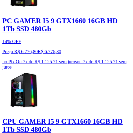
PC GAMER I5 9 GTX1660 16GB HD
1Tb SSD 480Gb
14% OFF
Preço R$ 6.776,80
R$
6.776
,
80
no Pix
Ou 7x de R$ 1.125,71 sem juros
ou
7
x de
R$ 1.125,71
sem
juros
CPU GAMER I5 9 GTX1660 16GB HD
1Tb SSD 480Gb