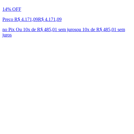
14% OFF
Preço R$ 4.171,09
R$
4.171
,
09
no Pix
Ou 10x de R$ 485,01 sem juros
ou
10
x de
R$ 485,01
sem
juros