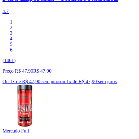
4.7
(1461)
Preço R$ 47,90
R$
47
,
90
Ou 1x de R$ 47,90 sem juros
ou
1
x de
R$ 47,90
sem juros
Mercado Full