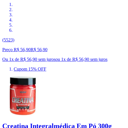
(5523)
Preço R$ 56,90
R$
56
,
90
Ou 1x de R$ 56,90 sem juros
ou
1
x de
R$ 56,90
sem juros
Cupom 15% OFF
Creatina Integralmédica Em Pó 300g