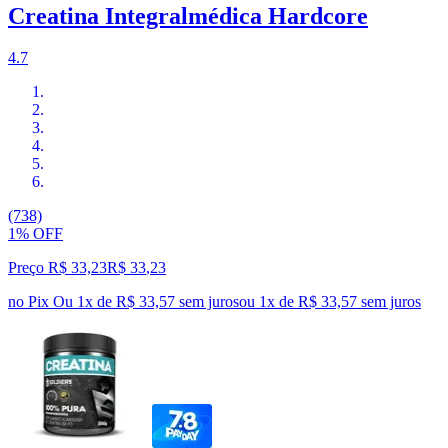
Creatina Integralmédica Hardcore
4.7
(738)
1% OFF
Preço R$ 33,23
R$
33
,
23
no Pix
Ou 1x de R$ 33,57 sem juros
ou
1
x de
R$ 33,57
sem juros