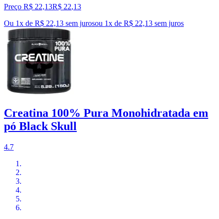
Preço R$ 22,13
R$
22
,
13
Ou 1x de R$ 22,13 sem juros
ou
1
x de
R$ 22,13
sem juros
Creatina 100% Pura Monohidratada em
pó Black Skull
4.7