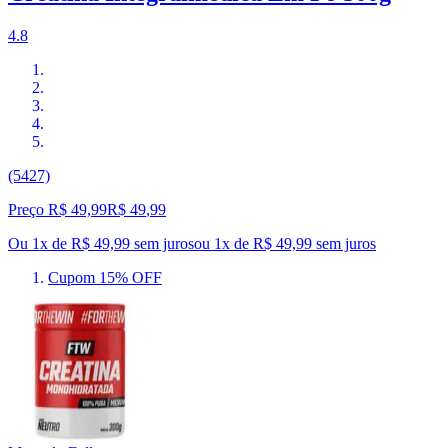
4.8
(5427)
Preço R$ 49,99
R$
49
,
99
Ou 1x de R$ 49,99 sem juros
ou
1
x de
R$ 49,99
sem juros
Cupom 15% OFF