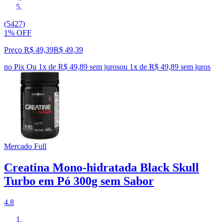
(5427)
1% OFF
Preço R$ 49,39
R$
49
,
39
no Pix
Ou 1x de R$ 49,89 sem juros
ou
1
x de
R$ 49,89
sem juros
Mercado Full
Creatina Mono-hidratada Black Skull
Turbo em Pó 300g sem Sabor
4.8