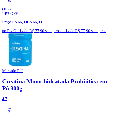
(102)
14% OFF
Preço R$ 66,99
R$
66
,
99
no Pix
Ou 1x de R$ 77,90 sem juros
ou
1
x de
R$ 77,90
sem juros
Mercado Full
Creatina Mono-hidratada Probiótica em
Pó 300g
4.7