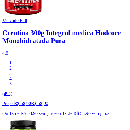
Mercado Full
Creatina 300g Integral medica Hadcore
Monohidratada Pura
4.8
(495)
Preço R$ 58,90
R$
58
,
90
Ou 1x de R$ 58,90 sem juros
ou
1
x de
R$ 58,90
sem juros