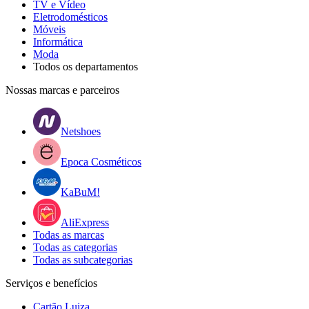
TV e Vídeo
Eletrodomésticos
Móveis
Informática
Moda
Todos os departamentos
Nossas marcas e parceiros
Netshoes
Epoca Cosméticos
KaBuM!
AliExpress
Todas as marcas
Todas as categorias
Todas as subcategorias
Serviços e benefícios
Cartão Luiza