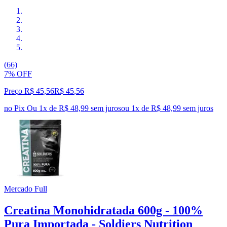
(66)
7% OFF
Preço R$ 45,56
R$
45
,
56
no Pix
Ou 1x de R$ 48,99 sem juros
ou
1
x de
R$ 48,99
sem juros
Mercado Full
Creatina Monohidratada 600g - 100%
Pura Importada - Soldiers Nutrition