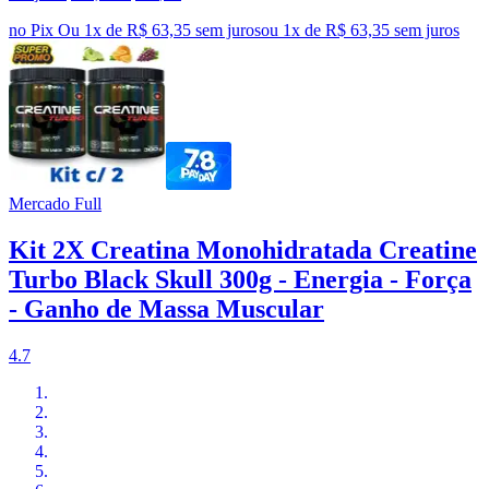
no Pix
Ou 1x de R$ 63,35 sem juros
ou
1
x de
R$ 63,35
sem juros
Mercado Full
Kit 2X Creatina Monohidratada Creatine
Turbo Black Skull 300g - Energia - Força
- Ganho de Massa Muscular
4.7