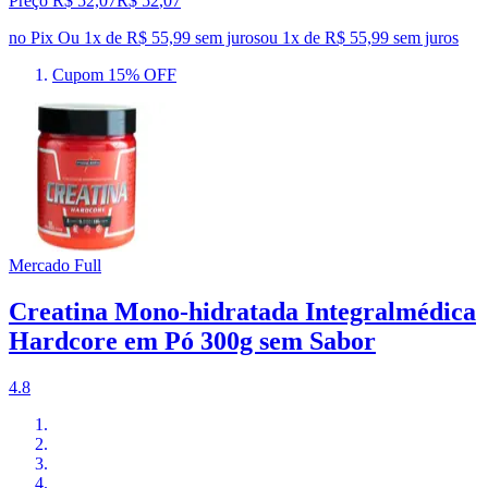
Preço R$ 52,07
R$
52
,
07
no Pix
Ou 1x de R$ 55,99 sem juros
ou
1
x de
R$ 55,99
sem juros
Cupom 15% OFF
Mercado Full
Creatina Mono-hidratada Integralmédica
Hardcore em Pó 300g sem Sabor
4.8