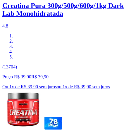
Creatina Pura 300g/500g/600g/1kg Dark
Lab Monohidratada
4.8
(13704)
Preço R$ 39,90
R$
39
,
90
Ou 1x de R$ 39,90 sem juros
ou
1
x de
R$ 39,90
sem juros