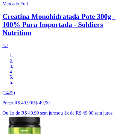
Mercado Full
Creatina Monohidratada Pote 300g -
100% Pura Importada - Soldiers
Nutrition
4.7
(1425)
Preço R$ 49,90
R$
49
,
90
Ou 1x de R$ 49,90 sem juros
ou
1
x de
R$ 49,90
sem juros