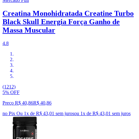
Mercado Full
Creatina Monohidratada Creatine Turbo
Black Skull Energia Força Ganho de
Massa Muscular
4.8
(1212)
5% OFF
Preço R$ 40,86
R$
40
,
86
no Pix
Ou 1x de R$ 43,01 sem juros
ou
1
x de
R$ 43,01
sem juros