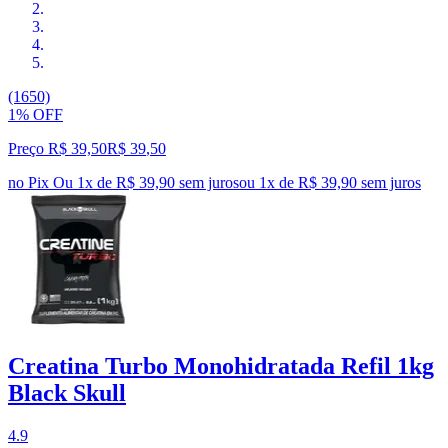
(1650)
1% OFF
Preço R$ 39,50
R$
39
,
50
no Pix
Ou 1x de R$ 39,90 sem juros
ou
1
x de
R$ 39,90
sem juros
Creatina Turbo Monohidratada Refil 1kg
Black Skull
4.9