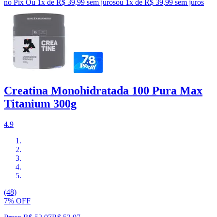
no Pix
Ou 1x de R$ 39,99 sem juros
ou
1
x de
R$ 39,99
sem juros
Creatina Monohidratada 100 Pura Max
Titanium 300g
4.9
(48)
7% OFF