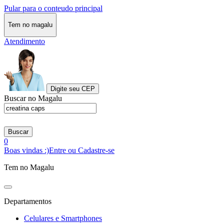
Pular para o conteudo principal
Tem no magalu
Atendimento
Digite seu CEP
Buscar no Magalu
Buscar
0
Boas vindas :)
Entre ou Cadastre-se
Tem no Magalu
Departamentos
Celulares e Smartphones