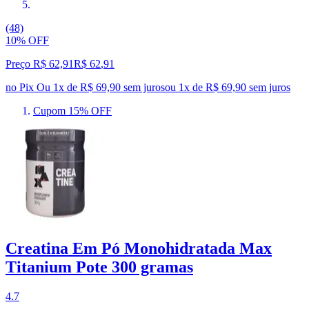
(48)
10% OFF
Preço R$ 62,91
R$
62
,
91
no Pix
Ou 1x de R$ 69,90 sem juros
ou
1
x de
R$ 69,90
sem juros
Cupom 15% OFF
Creatina Em Pó Monohidratada Max
Titanium Pote 300 gramas
4.7