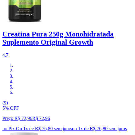
Creatina Pura 250g Monohidratada
Suplemento Original Growth
4.7
(9)
5% OFF
Preço R$ 72,96
R$
72
,
96
no Pix
Ou 1x de R$ 76,80 sem juros
ou
1
x de
R$ 76,80
sem juros