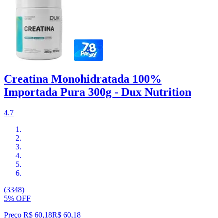
Creatina Monohidratada 100%
Importada Pura 300g - Dux Nutrition
4.7
(3348)
5% OFF
Preço R$ 60,18
R$
60
,
18