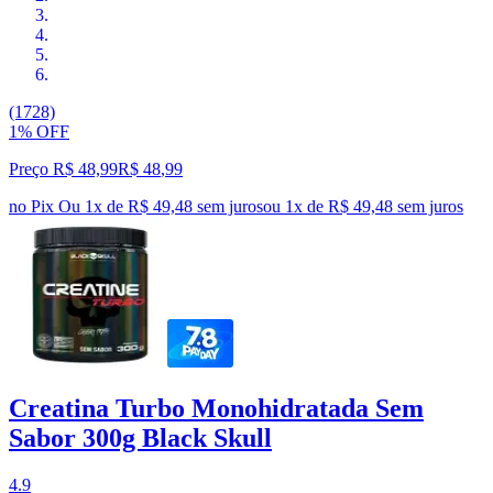
(1728)
1% OFF
Preço R$ 48,99
R$
48
,
99
no Pix
Ou 1x de R$ 49,48 sem juros
ou
1
x de
R$ 49,48
sem juros
Creatina Turbo Monohidratada Sem
Sabor 300g Black Skull
4.9