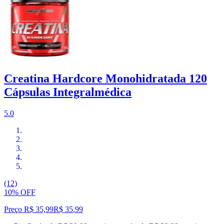
Creatina Hardcore Monohidratada 120
Cápsulas Integralmédica
5.0
(12)
10% OFF
Preço R$ 35,99
R$
35
,
99