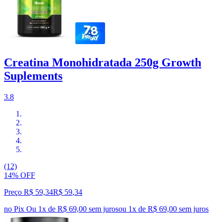
Creatina Monohidratada 250g Growth
Suplements
3.8
(12)
14% OFF
Preço R$ 59,34
R$
59
,
34
no Pix
Ou 1x de R$ 69,00 sem juros
ou
1
x de
R$ 69,00
sem juros