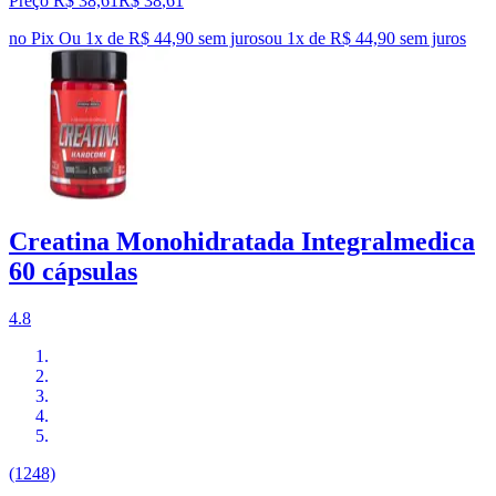
Preço R$ 38,61
R$
38
,
61
no Pix
Ou 1x de R$ 44,90 sem juros
ou
1
x de
R$ 44,90
sem juros
Creatina Monohidratada Integralmedica
60 cápsulas
4.8
(1248)