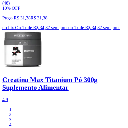
(48)
10% OFF
Preço R$ 31,38
R$
31
,
38
no Pix
Ou 1x de R$ 34,87 sem juros
ou
1
x de
R$ 34,87
sem juros
Creatina Max Titanium Pó 300g
Suplemento Alimentar
4.9