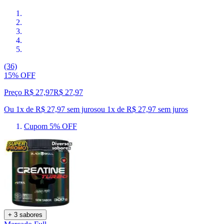
(36)
15% OFF
Preço R$ 27,97
R$
27
,
97
Ou 1x de R$ 27,97 sem juros
ou
1
x de
R$ 27,97
sem juros
Cupom 5% OFF
+ 3 sabores