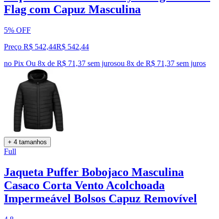
Flag com Capuz Masculina
5% OFF
Preço R$ 542,44
R$
542
,
44
no Pix
Ou 8x de R$ 71,37 sem juros
ou
8
x de
R$ 71,37
sem juros
+ 4 tamanhos
Full
Jaqueta Puffer Bobojaco Masculina
Casaco Corta Vento Acolchoada
Impermeável Bolsos Capuz Removível