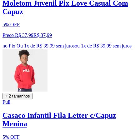
Moletom Juvenil Pix Love Casual Com
Capuz
5% OFF
Preço R$ 37,99
R$
37
,
99
no Pix
Ou 1x de R$ 39,99 sem juros
ou
1
x de
R$ 39,99
sem juros
+ 2 tamanhos
Full
Casaco Infantil Fila Letter c/Capuz
Menina
5% OFF