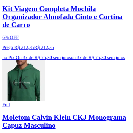
Kit Viagem Completa Mochila
Organizador Almofada Cinto e Cortina
de Carro
6% OFF
Preço R$ 212,35
R$
212
,
35
no Pix
Ou 3x de R$ 75,30 sem juros
ou
3
x de
R$ 75,30
sem juros
Full
Moletom Calvin Klein CKJ Monograma
Capuz Masculino