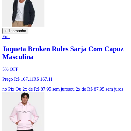
+ 1 tamanho
Full
Jaqueta Broken Rules Sarja Com Capuz
Masculina
5% OFF
Preço R$ 167,11
R$
167
,
11
no Pix
Ou 2x de R$ 87,95 sem juros
ou
2
x de
R$ 87,95
sem juros