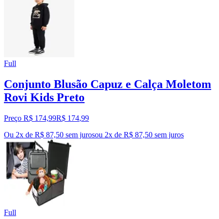
Full
Conjunto Blusão Capuz e Calça Moletom
Rovi Kids Preto
Preço R$ 174,99
R$
174
,
99
Ou 2x de R$ 87,50 sem juros
ou
2
x de
R$ 87,50
sem juros
Full