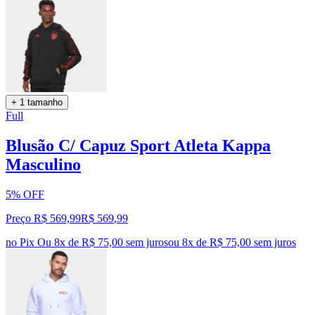
+ 1 tamanho
Full
Blusão C/ Capuz Sport Atleta Kappa
Masculino
5% OFF
Preço R$ 569,99
R$
569
,
99
no Pix
Ou 8x de R$ 75,00 sem juros
ou
8
x de
R$ 75,00
sem juros