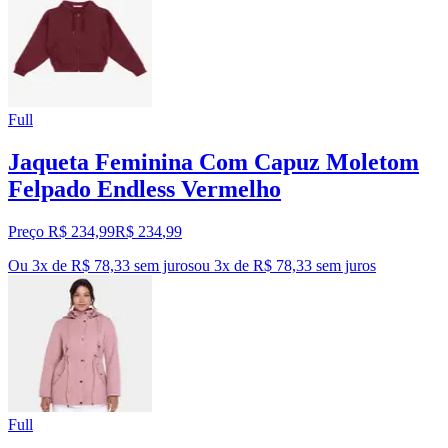
Full
Jaqueta Feminina Com Capuz Moletom
Felpado Endless Vermelho
Preço R$ 234,99
R$
234
,
99
Ou 3x de R$ 78,33 sem juros
ou
3
x de
R$ 78,33
sem juros
Full