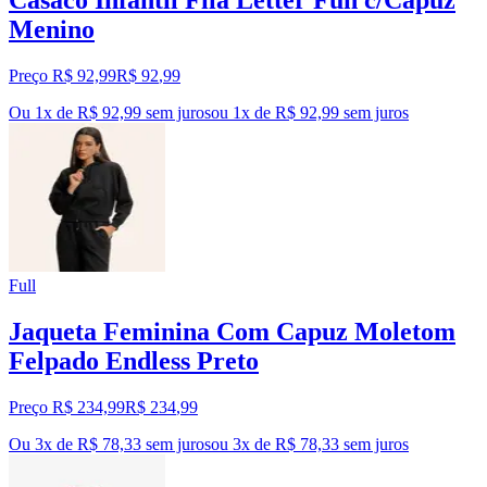
Casaco Infantil Fila Letter Fun c/Capuz
Menino
Preço R$ 92,99
R$
92
,
99
Ou 1x de R$ 92,99 sem juros
ou
1
x de
R$ 92,99
sem juros
Full
Jaqueta Feminina Com Capuz Moletom
Felpado Endless Preto
Preço R$ 234,99
R$
234
,
99
Ou 3x de R$ 78,33 sem juros
ou
3
x de
R$ 78,33
sem juros