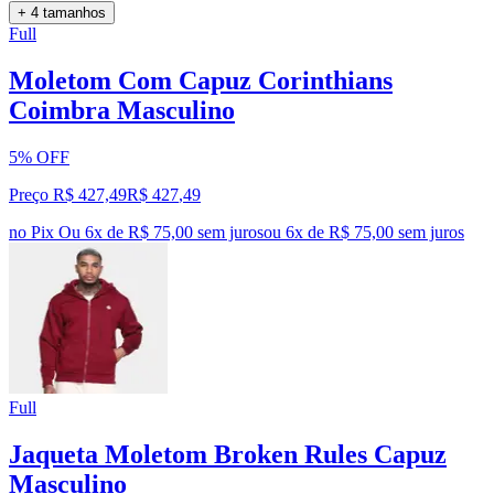
+ 4 tamanhos
Full
Moletom Com Capuz Corinthians
Coimbra Masculino
5% OFF
Preço R$ 427,49
R$
427
,
49
no Pix
Ou 6x de R$ 75,00 sem juros
ou
6
x de
R$ 75,00
sem juros
Full
Jaqueta Moletom Broken Rules Capuz
Masculino