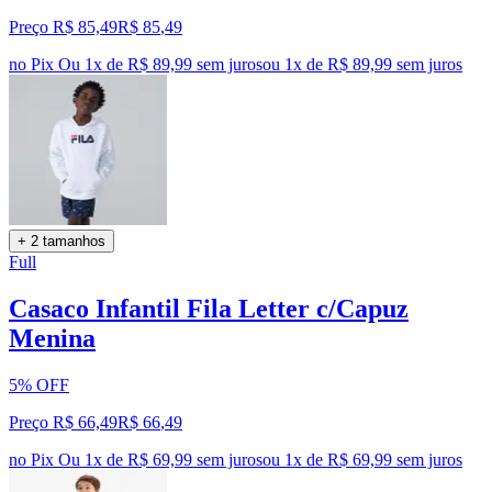
Preço R$ 85,49
R$
85
,
49
no Pix
Ou 1x de R$ 89,99 sem juros
ou
1
x de
R$ 89,99
sem juros
+ 2 tamanhos
Full
Casaco Infantil Fila Letter c/Capuz
Menina
5% OFF
Preço R$ 66,49
R$
66
,
49
no Pix
Ou 1x de R$ 69,99 sem juros
ou
1
x de
R$ 69,99
sem juros