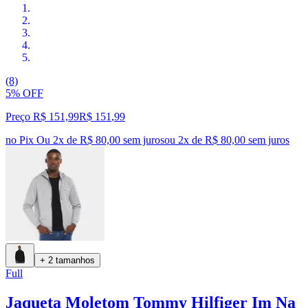
(8)
5% OFF
Preço R$ 151,99
R$
151
,
99
no Pix
Ou 2x de R$ 80,00 sem juros
ou
2
x de
R$ 80,00
sem juros
+ 2 tamanhos
Full
Jaqueta Moletom Tommy Hilfiger Im Na