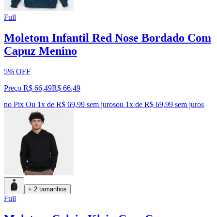
Full
Moletom Infantil Red Nose Bordado Com
Capuz Menino
5% OFF
Preço R$ 66,49
R$
66
,
49
no Pix
Ou 1x de R$ 69,99 sem juros
ou
1
x de
R$ 69,99
sem juros
+ 2 tamanhos
Full