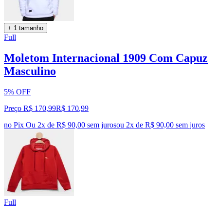
+ 1 tamanho
Full
Moletom Internacional 1909 Com Capuz
Masculino
5% OFF
Preço R$ 170,99
R$
170
,
99
no Pix
Ou 2x de R$ 90,00 sem juros
ou
2
x de
R$ 90,00
sem juros
Full