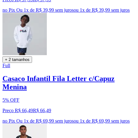
no Pix
Ou 1x de R$ 39,99 sem juros
ou
1
x de
R$ 39,99
sem juros
+ 2 tamanhos
Full
Casaco Infantil Fila Letter c/Capuz
Menina
5% OFF
Preço R$ 66,49
R$
66
,
49
no Pix
Ou 1x de R$ 69,99 sem juros
ou
1
x de
R$ 69,99
sem juros