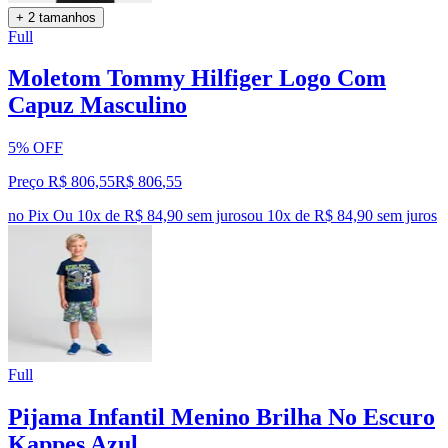
+ 2 tamanhos
Full
Moletom Tommy Hilfiger Logo Com
Capuz Masculino
5% OFF
Preço R$ 806,55
R$
806
,
55
no Pix
Ou 10x de R$ 84,90 sem juros
ou
10
x de
R$ 84,90
sem juros
Full
Pijama Infantil Menino Brilha No Escuro
Kappes Azul