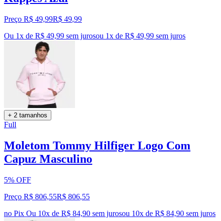
Preço R$ 49,99
R$
49
,
99
Ou 1x de R$ 49,99 sem juros
ou
1
x de
R$ 49,99
sem juros
+ 2 tamanhos
Full
Moletom Tommy Hilfiger Logo Com
Capuz Masculino
5% OFF
Preço R$ 806,55
R$
806
,
55
no Pix
Ou 10x de R$ 84,90 sem juros
ou
10
x de
R$ 84,90
sem juros