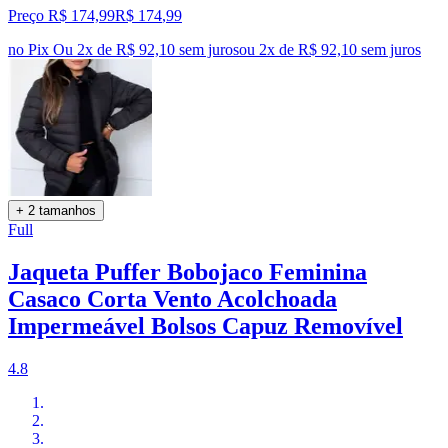
Preço R$ 174,99
R$
174
,
99
no Pix
Ou 2x de R$ 92,10 sem juros
ou
2
x de
R$ 92,10
sem juros
+ 2 tamanhos
Full
Jaqueta Puffer Bobojaco Feminina
Casaco Corta Vento Acolchoada
Impermeável Bolsos Capuz Removível
4.8