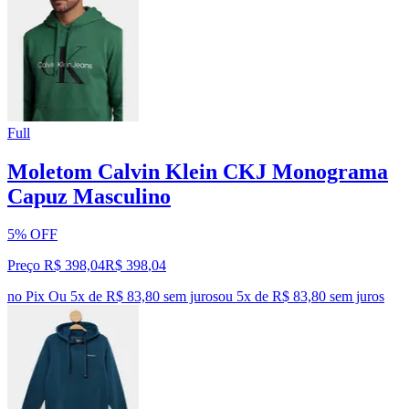
Full
Moletom Calvin Klein CKJ Monograma
Capuz Masculino
5% OFF
Preço R$ 398,04
R$
398
,
04
no Pix
Ou 5x de R$ 83,80 sem juros
ou
5
x de
R$ 83,80
sem juros