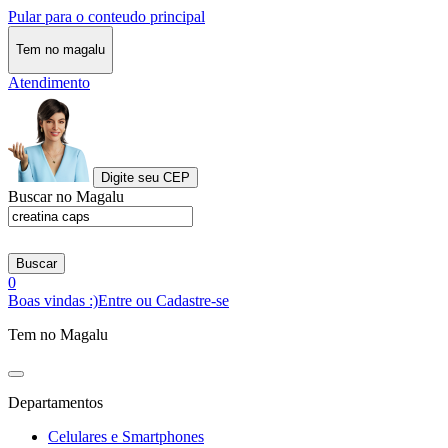
Pular para o conteudo principal
Tem no magalu
Atendimento
Digite seu CEP
Buscar no Magalu
Buscar
0
Boas vindas :)
Entre ou Cadastre-se
Tem no Magalu
Departamentos
Celulares e Smartphones