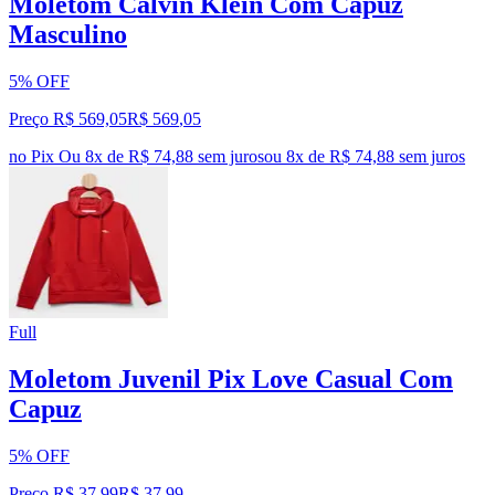
Moletom Calvin Klein Com Capuz
Masculino
5% OFF
Preço R$ 569,05
R$
569
,
05
no Pix
Ou 8x de R$ 74,88 sem juros
ou
8
x de
R$ 74,88
sem juros
Full
Moletom Juvenil Pix Love Casual Com
Capuz
5% OFF
Preço R$ 37,99
R$
37
,
99