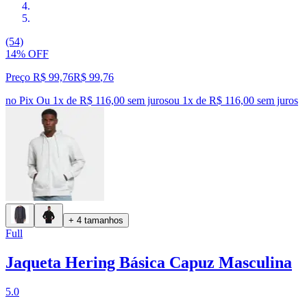
(54)
14% OFF
Preço R$ 99,76
R$
99
,
76
no Pix
Ou 1x de R$ 116,00 sem juros
ou
1
x de
R$ 116,00
sem juros
+ 4 tamanhos
Full
Jaqueta Hering Básica Capuz Masculina
5.0