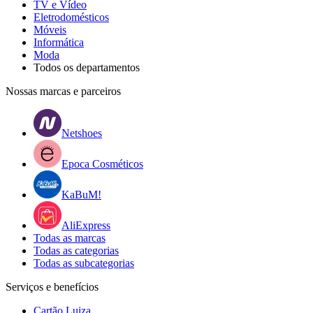
TV e Vídeo
Eletrodomésticos
Móveis
Informática
Moda
Todos os departamentos
Nossas marcas e parceiros
Netshoes
Epoca Cosméticos
KaBuM!
AliExpress
Todas as marcas
Todas as categorias
Todas as subcategorias
Serviços e benefícios
Cartão Luiza