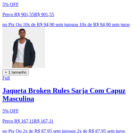
5% OFF
Preço R$ 901,55
R$
901
,
55
no Pix
Ou 10x de R$ 94,90 sem juros
ou
10
x de
R$ 94,90
sem juros
+ 1 tamanho
Full
Jaqueta Broken Rules Sarja Com Capuz
Masculina
5% OFF
Preço R$ 167,11
R$
167
,
11
no Pix
Ou 2x de R$ 87,95 sem juros
ou
2
x de
R$ 87,95
sem juros