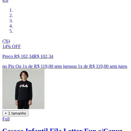
4.8
(76)
14% OFF
Preço R$ 102,34
R$
102
,
34
no Pix
Ou 1x de R$ 119,00 sem juros
ou
1
x de
R$ 119,00
sem juros
+ 1 tamanho
Full