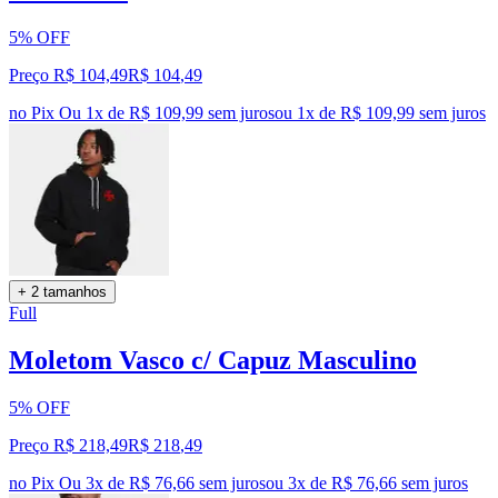
5% OFF
Preço R$ 104,49
R$
104
,
49
no Pix
Ou 1x de R$ 109,99 sem juros
ou
1
x de
R$ 109,99
sem juros
+ 2 tamanhos
Full
Moletom Vasco c/ Capuz Masculino
5% OFF
Preço R$ 218,49
R$
218
,
49
no Pix
Ou 3x de R$ 76,66 sem juros
ou
3
x de
R$ 76,66
sem juros