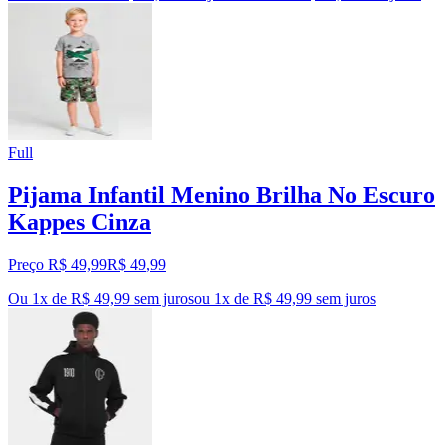
Full
Pijama Infantil Menino Brilha No Escuro
Kappes Cinza
Preço R$ 49,99
R$
49
,
99
Ou 1x de R$ 49,99 sem juros
ou
1
x de
R$ 49,99
sem juros