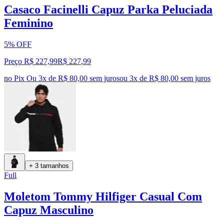
Casaco Facinelli Capuz Parka Peluciada
Feminino
5% OFF
Preço R$ 227,99
R$
227
,
99
no Pix
Ou 3x de R$ 80,00 sem juros
ou
3
x de
R$ 80,00
sem juros
+ 3 tamanhos
Full
Moletom Tommy Hilfiger Casual Com
Capuz Masculino