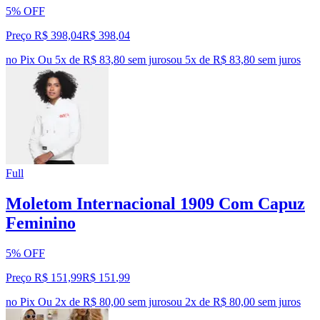
5% OFF
Preço R$ 398,04
R$
398
,
04
no Pix
Ou 5x de R$ 83,80 sem juros
ou
5
x de
R$ 83,80
sem juros
Full
Moletom Internacional 1909 Com Capuz
Feminino
5% OFF
Preço R$ 151,99
R$
151
,
99
no Pix
Ou 2x de R$ 80,00 sem juros
ou
2
x de
R$ 80,00
sem juros