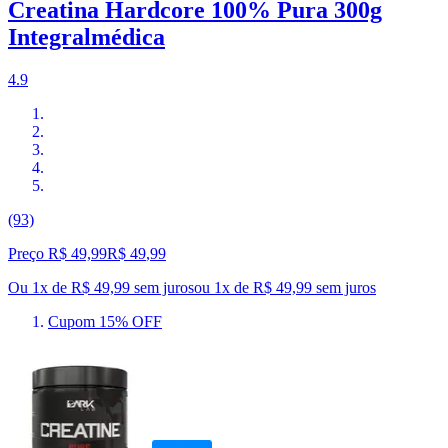
Creatina Hardcore 100% Pura 300g
Integralmédica
4.9
(93)
Preço R$ 49,99
R$
49
,
99
Ou 1x de R$ 49,99 sem juros
ou
1
x de
R$ 49,99
sem juros
Cupom 15% OFF