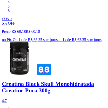
(3351)
5% OFF
Preço R$ 60,18
R$
60
,
18
no Pix
Ou 1x de R$ 63,35 sem juros
ou
1
x de
R$ 63,35
sem juros
Creatina Black Skull Monohidratada
Creatine Pura 300g
4.7