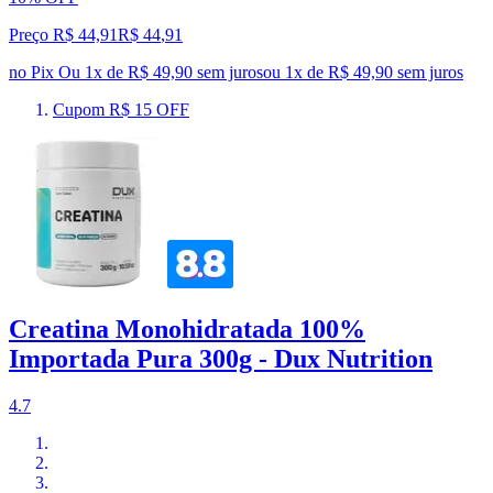
Preço R$ 44,91
R$
44
,
91
no Pix
Ou 1x de R$ 49,90 sem juros
ou
1
x de
R$ 49,90
sem juros
Cupom R$ 15 OFF
Creatina Monohidratada 100%
Importada Pura 300g - Dux Nutrition
4.7