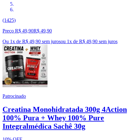
(1425)
Preço R$ 49,90
R$
49
,
90
Ou 1x de R$ 49,90 sem juros
ou
1
x de
R$ 49,90
sem juros
Patrocinado
Creatina Monohidratada 300g 4Action
100% Pura + Whey 100% Pure
Integralmédica Sachê 30g
10% OFF