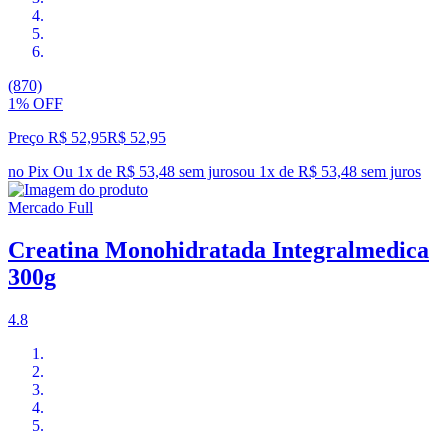
(870)
1% OFF
Preço R$ 52,95
R$
52
,
95
no Pix
Ou 1x de R$ 53,48 sem juros
ou
1
x de
R$ 53,48
sem juros
Mercado Full
Creatina Monohidratada Integralmedica
300g
4.8