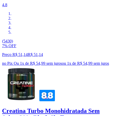
4.8
(5430)
7% OFF
Preço R$ 51,14
R$
51
,
14
no Pix
Ou 1x de R$ 54,99 sem juros
ou
1
x de
R$ 54,99
sem juros
Creatina Turbo Monohidratada Sem