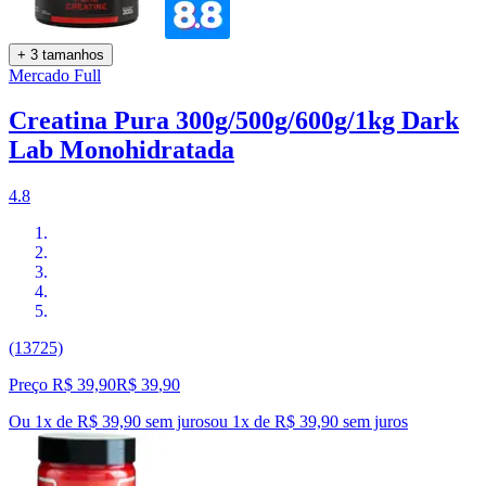
+ 3 tamanhos
Mercado Full
Creatina Pura 300g/500g/600g/1kg Dark
Lab Monohidratada
4.8
(13725)
Preço R$ 39,90
R$
39
,
90
Ou 1x de R$ 39,90 sem juros
ou
1
x de
R$ 39,90
sem juros