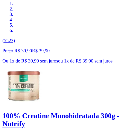
(5523)
Preço R$ 39,90
R$
39
,
90
Ou 1x de R$ 39,90 sem juros
ou
1
x de
R$ 39,90
sem juros
100% Creatine Monohidratada 300g -
Nutrify