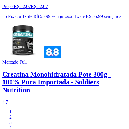
Preço R$ 52,07
R$
52
,
07
no Pix
Ou 1x de R$ 55,99 sem juros
ou
1
x de
R$ 55,99
sem juros
Mercado Full
Creatina Monohidratada Pote 300g -
100% Pura Importada - Soldiers
Nutrition
4.7