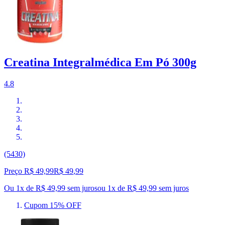
Creatina Integralmédica Em Pó 300g
4.8
(5430)
Preço R$ 49,99
R$
49
,
99
Ou 1x de R$ 49,99 sem juros
ou
1
x de
R$ 49,99
sem juros
Cupom 15% OFF