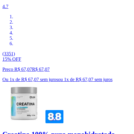
4.7
(3351)
15% OFF
Preço R$ 67,07
R$
67
,
07
Ou 1x de R$ 67,07 sem juros
ou
1
x de
R$ 67,07
sem juros