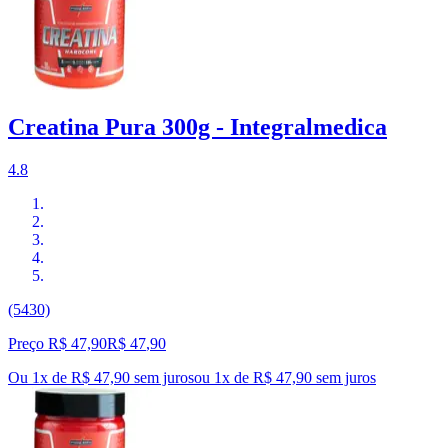
Creatina Pura 300g - Integralmedica
4.8
(5430)
Preço R$ 47,90
R$
47
,
90
Ou 1x de R$ 47,90 sem juros
ou
1
x de
R$ 47,90
sem juros