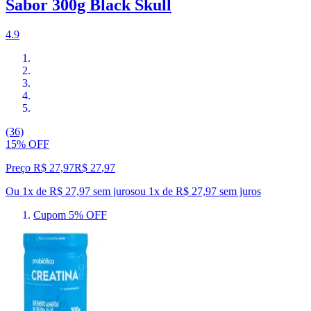
Sabor 300g Black Skull
4.9
(36)
15% OFF
Preço R$ 27,97
R$
27
,
97
Ou 1x de R$ 27,97 sem juros
ou
1
x de
R$ 27,97
sem juros
Cupom 5% OFF