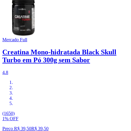
Mercado Full
Creatina Mono-hidratada Black Skull
Turbo em Pó 300g sem Sabor
4.8
(1650)
1% OFF
Preço R$ 39,50
R$
39
,
50