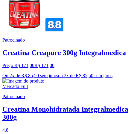
Patrocinado
Creatina Creapure 300g Integralmedica
Preço R$ 171,00
R$
171
,
00
Ou 2x de R$ 85,50 sem juros
ou
2
x de
R$ 85,50
sem juros
Mercado Full
Patrocinado
Creatina Monohidratada Integralmedica
300g
4.8