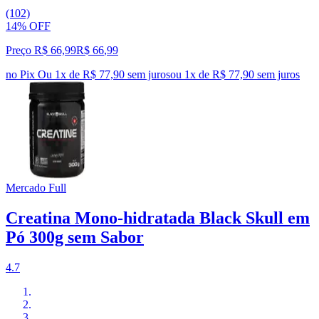
(102)
14% OFF
Preço R$ 66,99
R$
66
,
99
no Pix
Ou 1x de R$ 77,90 sem juros
ou
1
x de
R$ 77,90
sem juros
Mercado Full
Creatina Mono-hidratada Black Skull em
Pó 300g sem Sabor
4.7