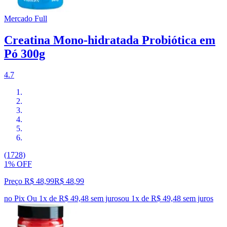
Mercado Full
Creatina Mono-hidratada Probiótica em
Pó 300g
4.7
(1728)
1% OFF
Preço R$ 48,99
R$
48
,
99
no Pix
Ou 1x de R$ 49,48 sem juros
ou
1
x de
R$ 49,48
sem juros