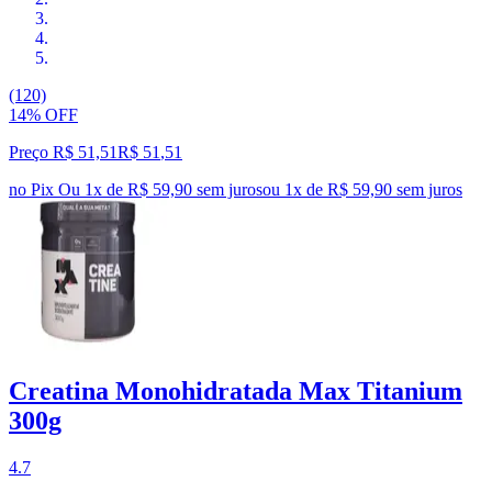
(120)
14% OFF
Preço R$ 51,51
R$
51
,
51
no Pix
Ou 1x de R$ 59,90 sem juros
ou
1
x de
R$ 59,90
sem juros
Creatina Monohidratada Max Titanium
300g
4.7