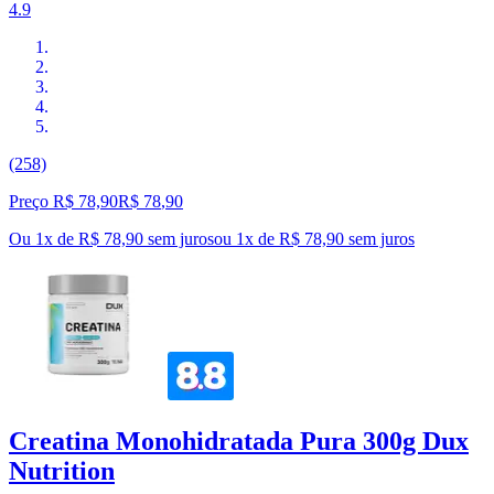
4.9
(258)
Preço R$ 78,90
R$
78
,
90
Ou 1x de R$ 78,90 sem juros
ou
1
x de
R$ 78,90
sem juros
Creatina Monohidratada Pura 300g Dux
Nutrition