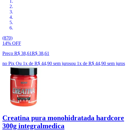
(870)
14% OFF
Preço R$ 38,61
R$
38
,
61
no Pix
Ou 1x de R$ 44,90 sem juros
ou
1
x de
R$ 44,90
sem juros
Creatina pura monohidratada hardcore
300g integralmedica