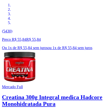
(5430)
Preço R$ 55,84
R$
55
,
84
Ou 1x de R$ 55,84 sem juros
ou
1
x de
R$ 55,84
sem juros
Mercado Full
Creatina 300g Integral medica Hadcore
Monohidratada Pura