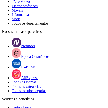
TV e Vídeo
Eletrodomésticos
Móveis
Informática
Moda
Todos os departamentos
Nossas marcas e parceiros
Netshoes
Epoca Cosméticos
KaBuM!
AliExpress
Todas as marcas
Todas as categorias
Todas as subcategorias
Serviços e benefícios
Cartão Luiza