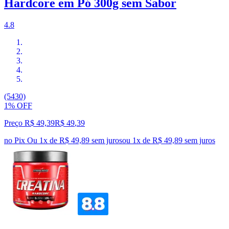
Hardcore em Pó 300g sem Sabor
4.8
(5430)
1% OFF
Preço R$ 49,39
R$
49
,
39
no Pix
Ou 1x de R$ 49,89 sem juros
ou
1
x de
R$ 49,89
sem juros