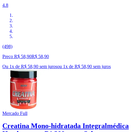
4.8
(498)
Preço R$ 58,90
R$
58
,
90
Ou 1x de R$ 58,90 sem juros
ou
1
x de
R$ 58,90
sem juros
Mercado Full
Creatina Mono-hidratada Integralmédica