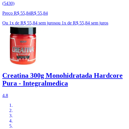
(5430)
Preço R$ 55,84
R$
55
,
84
Ou 1x de R$ 55,84 sem juros
ou
1
x de
R$ 55,84
sem juros
Creatina 300g Monohidratada Hardcore
Pura - Integralmedica
4.8