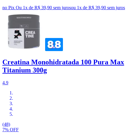
no Pix
Ou 1x de R$ 39,90 sem juros
ou
1
x de
R$ 39,90
sem juros
Creatina Monohidratada 100 Pura Max
Titanium 300g
4.9
(48)
7% OFF