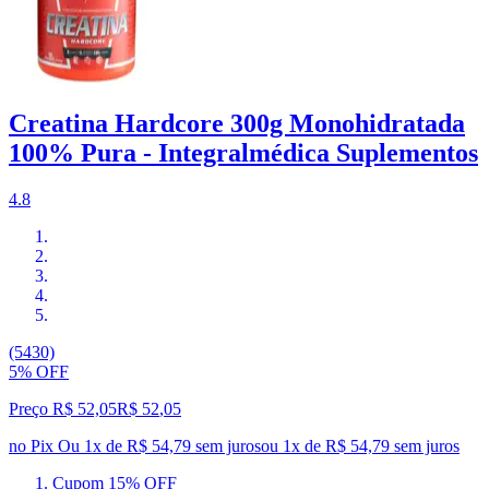
Creatina Hardcore 300g Monohidratada
100% Pura - Integralmédica Suplementos
4.8
(5430)
5% OFF
Preço R$ 52,05
R$
52
,
05
no Pix
Ou 1x de R$ 54,79 sem juros
ou
1
x de
R$ 54,79
sem juros
Cupom 15% OFF