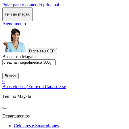
Pular para o conteudo principal
Tem no magalu
Atendimento
Digite seu CEP
Buscar no Magalu
Buscar
0
Boas vindas :)
Entre ou Cadastre-se
Tem no Magalu
Departamentos
Celulares e Smartphones