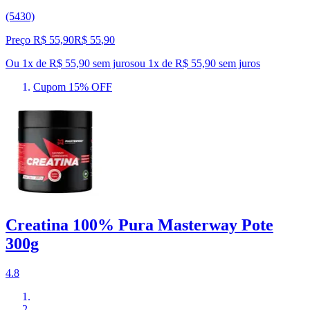
(5430)
Preço R$ 55,90
R$
55
,
90
Ou 1x de R$ 55,90 sem juros
ou
1
x de
R$ 55,90
sem juros
Cupom 15% OFF
Creatina 100% Pura Masterway Pote
300g
4.8