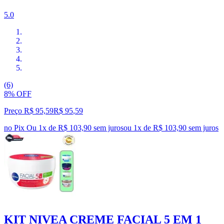
5.0
(6)
8% OFF
Preço R$ 95,59
R$
95
,
59
no Pix
Ou 1x de R$ 103,90 sem juros
ou
1
x de
R$ 103,90
sem juros
KIT NIVEA CREME FACIAL 5 EM 1