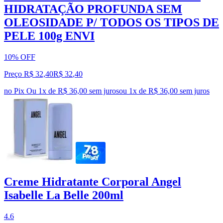
HIDRATAÇÃO PROFUNDA SEM
OLEOSIDADE P/ TODOS OS TIPOS DE
PELE 100g ENVI
10% OFF
Preço R$ 32,40
R$
32
,
40
no Pix
Ou 1x de R$ 36,00 sem juros
ou
1
x de
R$ 36,00
sem juros
Creme Hidratante Corporal Angel
Isabelle La Belle 200ml
4.6