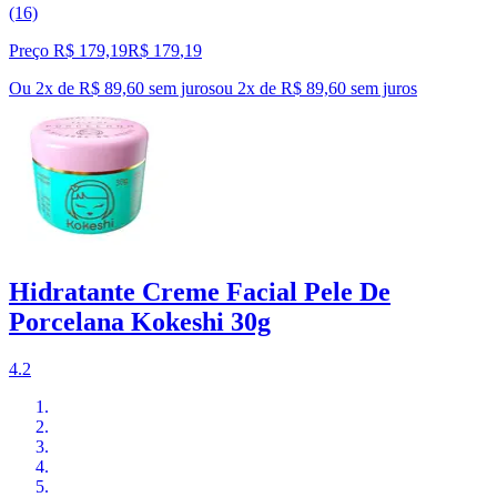
(16)
Preço R$ 179,19
R$
179
,
19
Ou 2x de R$ 89,60 sem juros
ou
2
x de
R$ 89,60
sem juros
Hidratante Creme Facial Pele De
Porcelana Kokeshi 30g
4.2