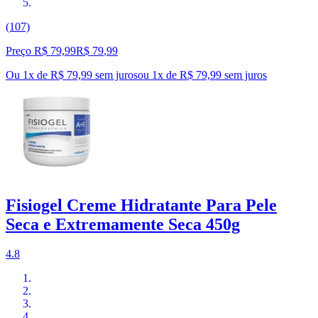
(107)
Preço R$ 79,99
R$
79
,
99
Ou 1x de R$ 79,99 sem juros
ou
1
x de
R$ 79,99
sem juros
Fisiogel Creme Hidratante Para Pele
Seca e Extremamente Seca 450g
4.8