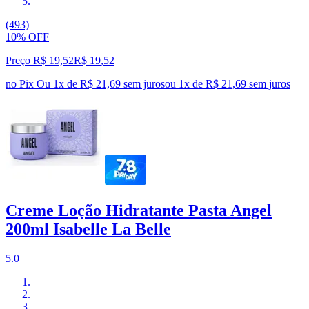
(493)
10% OFF
Preço R$ 19,52
R$
19
,
52
no Pix
Ou 1x de R$ 21,69 sem juros
ou
1
x de
R$ 21,69
sem juros
Creme Loção Hidratante Pasta Angel
200ml Isabelle La Belle
5.0