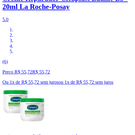
20ml La Roche-Posay
5.0
(6)
Preço R$ 55,72
R$
55
,
72
Ou 1x de R$ 55,72 sem juros
ou
1
x de
R$ 55,72
sem juros