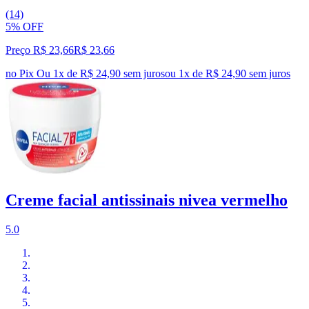
(14)
5% OFF
Preço R$ 23,66
R$
23
,
66
no Pix
Ou 1x de R$ 24,90 sem juros
ou
1
x de
R$ 24,90
sem juros
Creme facial antissinais nivea vermelho
5.0