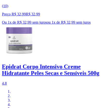
(10)
Preço R$ 32,99
R$
32
,
99
Ou 1x de R$ 32,99 sem juros
ou
1
x de
R$ 32,99
sem juros
Epidrat Corpo Intensivo Creme
Hidratante Peles Secas e Sensíveis 500g
4.8