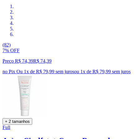
(82)
7% OFF
Preço R$ 74,39
R$
74
,
39
no Pix
Ou 1x de R$ 79,99 sem juros
ou
1
x de
R$ 79,99
sem juros
+ 2 tamanhos
Full