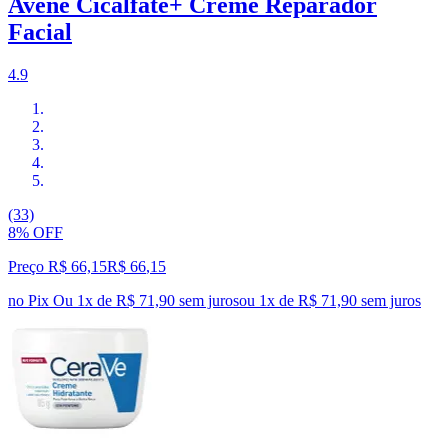
Avène Cicalfate+ Creme Reparador
Facial
4.9
(33)
8% OFF
Preço R$ 66,15
R$
66
,
15
no Pix
Ou 1x de R$ 71,90 sem juros
ou
1
x de
R$ 71,90
sem juros