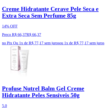
Creme Hidratante Cerave Pele Seca e
Extra Seca Sem Perfume 85g
14% OFF
Preço R$ 66,37
R$
66
,
37
no Pix
Ou 1x de R$ 77,17 sem juros
ou
1
x de
R$ 77,17
sem juros
Profuse Nutrel Balm Gel Creme
Hidratante Peles Sensíveis 50g
5.0