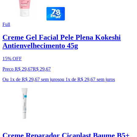
Full
Creme Gel Facial Pele Plena Kokeshi
Antienvelhecimento 45g
15% OFF
Preço R$ 29,67
R$
29
,
67
Ou 1x de R$ 29,67 sem juros
ou
1
x de
R$ 29,67
sem juros
Creme Reparador Cicaplast Baume B5+