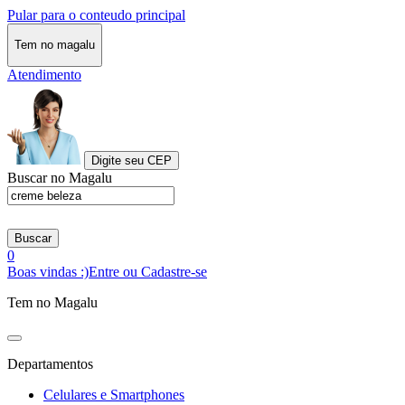
Pular para o conteudo principal
Tem no magalu
Atendimento
Digite seu CEP
Buscar no Magalu
Buscar
0
Boas vindas :)
Entre ou Cadastre-se
Tem no Magalu
Departamentos
Celulares e Smartphones