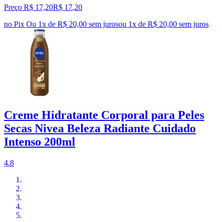
Preço R$ 17,20
R$
17
,
20
no Pix
Ou 1x de R$ 20,00 sem juros
ou
1
x de
R$ 20,00
sem juros
Creme Hidratante Corporal para Peles
Secas Nivea Beleza Radiante Cuidado
Intenso 200ml
4.8