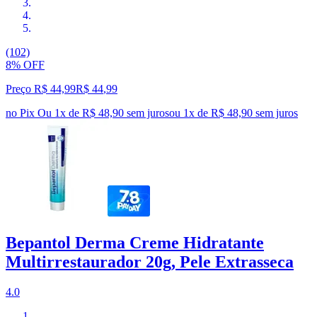
(102)
8% OFF
Preço R$ 44,99
R$
44
,
99
no Pix
Ou 1x de R$ 48,90 sem juros
ou
1
x de
R$ 48,90
sem juros
Bepantol Derma Creme Hidratante
Multirrestaurador 20g, Pele Extrasseca
4.0