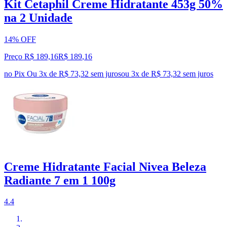
Kit Cetaphil Creme Hidratante 453g 50%
na 2 Unidade
14% OFF
Preço R$ 189,16
R$
189
,
16
no Pix
Ou 3x de R$ 73,32 sem juros
ou
3
x de
R$ 73,32
sem juros
Creme Hidratante Facial Nivea Beleza
Radiante 7 em 1 100g
4.4