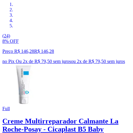
(24)
8% OFF
Preço R$ 146,28
R$
146
,
28
no Pix
Ou 2x de R$ 79,50 sem juros
ou
2
x de
R$ 79,50
sem juros
Full
Creme Multirreparador Calmante La
Roche-Posay - Cicaplast B5 Baby