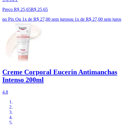
Preço R$ 25,65
R$
25
,
65
no Pix
Ou 1x de R$ 27,00 sem juros
ou
1
x de
R$ 27,00
sem juros
Creme Corporal Eucerin Antimanchas
Intenso 200ml
4.8