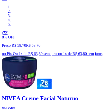
(72)
8% OFF
Preço R$ 58,70
R$
58
,
70
no Pix
Ou 1x de R$ 63,80 sem juros
ou
1
x de
R$ 63,80
sem juros
NIVEA Creme Facial Noturno
5% OFF