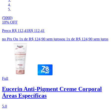
(5060)
10% OFF
Preço R$ 112,41
R$
112
,
41
no Pix
Ou 1x de R$ 124,90 sem juros
ou
1
x de
R$ 124,90
sem juros
Full
Eucerin Anti-Pigment Creme Corporal
Áreas Específicas
5.0