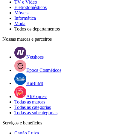
TV e Vídeo
Eletrodomésticos
Móveis
Informática
Moda
Todos os departamentos
Nossas marcas e parceiros
Netshoes
Epoca Cosméticos
KaBuM!
AliExpress
Todas as marcas
Todas as categorias
Todas as subcategorias
Serviços e benefícios
Cartão Luiza