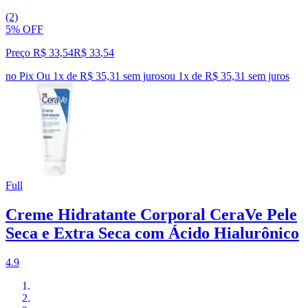
(2)
5% OFF
Preço R$ 33,54
R$
33
,
54
no Pix
Ou 1x de R$ 35,31 sem juros
ou
1
x de
R$ 35,31
sem juros
Full
Creme Hidratante Corporal CeraVe Pele
Seca e Extra Seca com Ácido Hialurônico
4.9