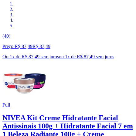
(40)
Preço R$ 87,49
R$
87
,
49
Ou 1x de R$ 87,49 sem juros
ou
1
x de
R$ 87,49
sem juros
Full
NIVEA Kit Creme Hidratante Facial
Antissinais 100g + Hidratante Facial 7 em
1 Beleza Radiante 100g + Creme