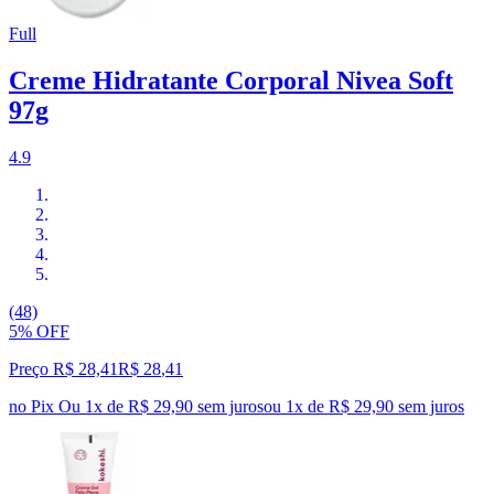
Full
Creme Hidratante Corporal Nivea Soft
97g
4.9
(48)
5% OFF
Preço R$ 28,41
R$
28
,
41
no Pix
Ou 1x de R$ 29,90 sem juros
ou
1
x de
R$ 29,90
sem juros