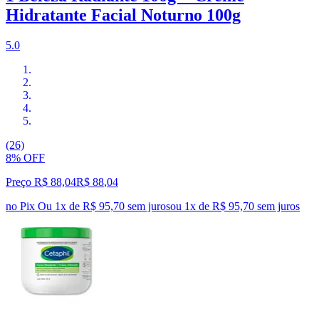
Hidratante Facial Noturno 100g
5.0
(26)
8% OFF
Preço R$ 88,04
R$
88
,
04
no Pix
Ou 1x de R$ 95,70 sem juros
ou
1
x de
R$ 95,70
sem juros