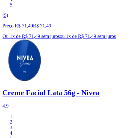
(5)
Preço R$ 71,49
R$
71
,
49
Ou 1x de R$ 71,49 sem juros
ou
1
x de
R$ 71,49
sem juros
Creme Facial Lata 56g - Nivea
4.9