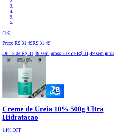
(18)
Preço R$ 31,49
R$
31
,
49
Ou 1x de R$ 31,49 sem juros
ou
1
x de
R$ 31,49
sem juros
Creme de Ureia 10% 500g Ultra
Hidratacao
14% OFF