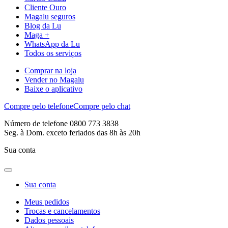
Cliente Ouro
Magalu seguros
Blog da Lu
Maga +
WhatsApp da Lu
Todos os serviços
Comprar na loja
Vender no Magalu
Baixe o aplicativo
Compre pelo telefone
Compre pelo chat
Número de telefone 0800 773 3838
Seg. à Dom. exceto feriados das 8h às 20h
Sua conta
Sua conta
Meus pedidos
Trocas e cancelamentos
Dados pessoais