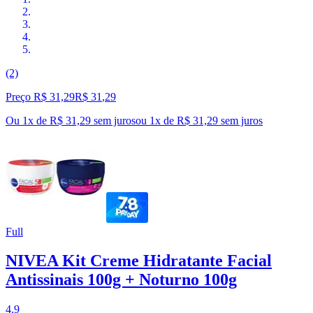
(2)
Preço R$ 31,29
R$
31
,
29
Ou 1x de R$ 31,29 sem juros
ou
1
x de
R$ 31,29
sem juros
Full
NIVEA Kit Creme Hidratante Facial
Antissinais 100g + Noturno 100g
4.9