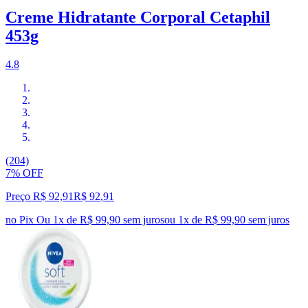
Creme Hidratante Corporal Cetaphil
453g
4.8
(204)
7% OFF
Preço R$ 92,91
R$
92
,
91
no Pix
Ou 1x de R$ 99,90 sem juros
ou
1
x de
R$ 99,90
sem juros