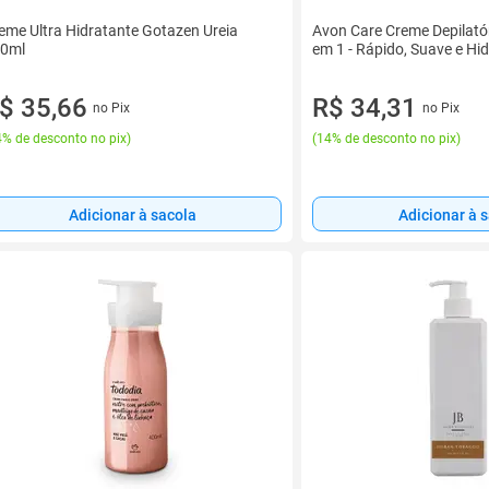
eme Ultra Hidratante Gotazen Ureia
Avon Care Creme Depilatór
0ml
em 1 - Rápido, Suave e Hi
$ 35,66
R$ 34,31
no Pix
no Pix
% de desconto no pix
)
(
14% de desconto no pix
)
Adicionar à sacola
Adicionar à 