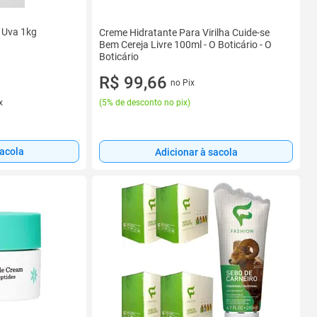
 Uva 1kg
Creme Hidratante Para Virilha Cuide-se
Bem Cereja Livre 100ml - O Boticário - O
Boticário
R$ 99,66
no Pix
(
5% de desconto no pix
)
x
sacola
Adicionar à sacola