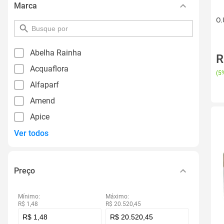
Marca
O.
pesquisar
por
filtro
Abelha Rainha
R
Acquaflora
(
5%
Alfaparf
Amend
Apice
Ver todos
Preço
Mínimo:
Máximo:
R$ 1,48
R$ 20.520,45