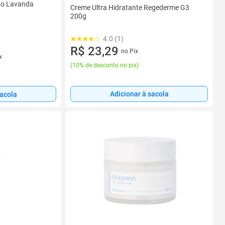
to Lavanda
Creme Ultra Hidratante Regederme G3
200g
4.0 (1)
R$ 23,29
no Pix
x
(
10% de desconto no pix
)
Adicionar à sacola
sacola