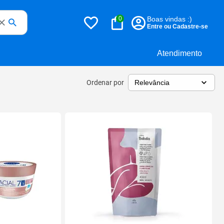
0
Boas vindas :)
Entre ou Cadastre-se
Atendimento
Ordenar por