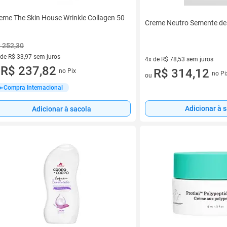
eme The Skin House Wrinkle Collagen 50
Creme Neutro Semente de
 252,30
 de R$ 33,97 sem juros
4x de R$ 78,53 sem juros
ez de R$ 33,97 sem juros
R$ 237,82
4 vez de R$ 78,53 sem juros
R$ 314,12
no Pix
u
no Pi
ou
Compra Internacional
Adicionar à 
Adicionar à sacola