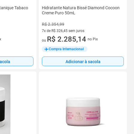
tanique Tabaco
Hidratante Natura Bissé Diamond Cocoon
Creme Puro 50mL
R$ 2.354,99
7x de R$ 326,45 sem juros
7 vez de R$ 326,45 sem juros
R$ 2.285,14
x
no Pix
ou
Compra Internacional
sacola
Adicionar à sacola