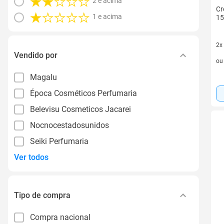
2 e acima
Cr
1 e acima
15
2x
Vendido por
2 v
o
Magalu
Época Cosméticos Perfumaria
Belevisu Cosmeticos Jacarei
Nocnocestadosunidos
Seiki Perfumaria
Ver todos
Tipo de compra
Compra nacional