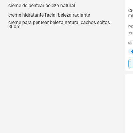
Acabamento Matte
creme de pentear beleza natural
Ver todos
Cr
creme hidratante facial beleza radiante
ml
creme para pentear beleza natural cachos soltos
300ml
R$
7x
7 v
o