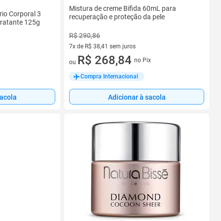
Mistura de creme Bifida 60mL para
io Corporal 3
recuperação e proteção da pele
dratante 125g
R$ 290,86
7x de R$ 38,41 sem juros
7 vez de R$ 38,41 sem juros
R$ 268,84
no Pix
ou
Compra Internacional
sacola
Adicionar à sacola