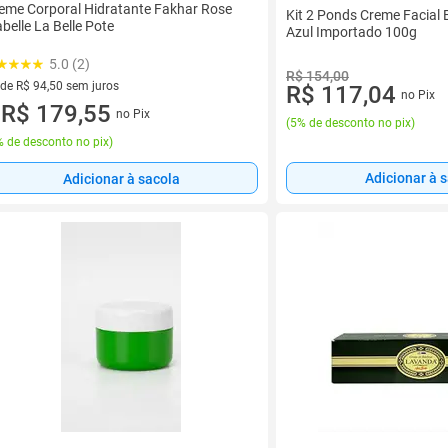
eme Corporal Hidratante Fakhar Rose
Kit 2 Ponds Creme Facial 
abelle La Belle Pote
Azul Importado 100g
5.0 (2)
R$ 154,00
 de R$ 94,50 sem juros
R$ 117,04
no Pix
ez de R$ 94,50 sem juros
R$ 179,55
no Pix
u
(
5% de desconto no pix
)
 de desconto no pix
)
Adicionar à 
Adicionar à sacola