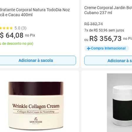
Creme Corporal Jardin Bo
dratante Corporal Natura TodoDia Noz
Cubano 237 ml
cã e Cacau 400ml
R$ 382,74
5.0 (3)
7x de R$ 50,96 sem juros
$ 64,08
no Pix
7 vez de R$ 50,96 sem juros
R$ 356,73
no Pi
ou
 de desconto no pix
)
Compra Internacional
Adicionar à sacola
Adicionar à 