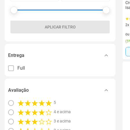
Cr
Is
2x
APLICAR FILTRO
2 v
o
(
5%
Entrega
Full
Avaliação
5
4 e acima
3 e acima