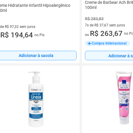
Creme de Barbear Ach Bri
eme Hidratante Infantil Hipoalergênico
100ml
0ml
R$ 283,83
7x de R$ 37,67 sem juros
 de R$ 97,32 sem juros
7 vez de R$ 37,67 sem juros
R$ 263,67
ez de R$ 97,32 sem juros
R$ 194,64
no Pi
ou
no Pix
u
Compra Internacional
Adicionar à sacola
Adicionar à 