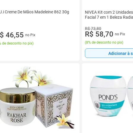
U.i Creme De Mãos Madeleine 862 30g
NIVEA Kit com 2 Unidades
Facial 7 em 1 Beleza Radi
R$ 73,80
R$ 58,70
$ 46,55
no Pix
no Pix
(
8% de desconto no pix
)
 de desconto no pix
)
Adicionar à 