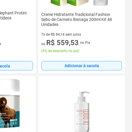
ephant Protini
Creme Hidratante Tradicional Fashion
ptídeos
Sebo de Carneiro Bisnaga 200ml Kit 48
Unidades
7x de R$ 84,14 sem juros
7 vez de R$ 84,14 sem juros
R$ 559,53
no Pix
ou
x
(
5% de desconto no pix
)
Adicionar à sacola
sacola