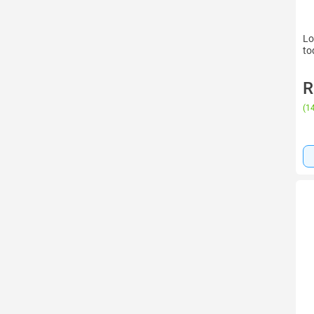
Lo
to
R
(
14