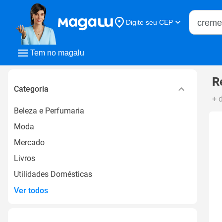
Buscar n
Digite seu CEP
Buscar
Tem no magalu
R
Categoria
+ 
Beleza e Perfumaria
Moda
Mercado
Livros
Utilidades Domésticas
Ver todos