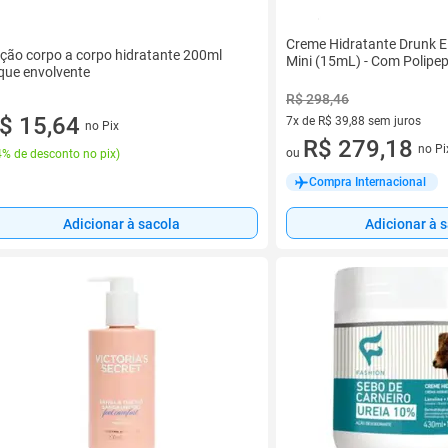
Creme Hidratante Drunk El
ção corpo a corpo hidratante 200ml
Mini (15mL) - Com Polipe
que envolvente
R$ 298,46
$ 15,64
7x de R$ 39,88 sem juros
no Pix
7 vez de R$ 39,88 sem juros
R$ 279,18
no Pi
ou
% de desconto no pix
)
Compra Internacional
Adicionar à sacola
Adicionar à 