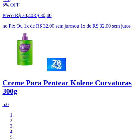
5% OFF
Preço R$ 30,40
R$
30
,
40
no Pix
Ou 1x de R$ 32,00 sem juros
ou
1
x de
R$ 32,00
sem juros
Creme Para Pentear Kolene Curvaturas
300g
5.0