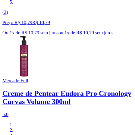
(2)
Preço R$ 10,79
R$
10
,
79
Ou 1x de R$ 10,79 sem juros
ou
1
x de
R$ 10,79
sem juros
Mercado Full
Creme de Pentear Eudora Pro Cronology
Curvas Volume 300ml
5.0