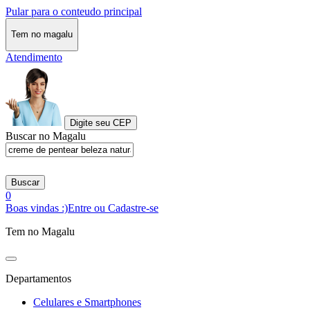
Pular para o conteudo principal
Tem no magalu
Atendimento
Digite seu CEP
Buscar no Magalu
Buscar
0
Boas vindas :)
Entre ou Cadastre-se
Tem no Magalu
Departamentos
Celulares e Smartphones