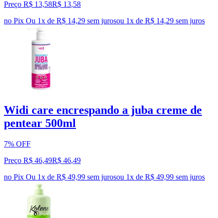
Preço R$ 13,58
R$
13
,
58
no Pix
Ou 1x de R$ 14,29 sem juros
ou
1
x de
R$ 14,29
sem juros
Widi care encrespando a juba creme de
pentear 500ml
7% OFF
Preço R$ 46,49
R$
46
,
49
no Pix
Ou 1x de R$ 49,99 sem juros
ou
1
x de
R$ 49,99
sem juros