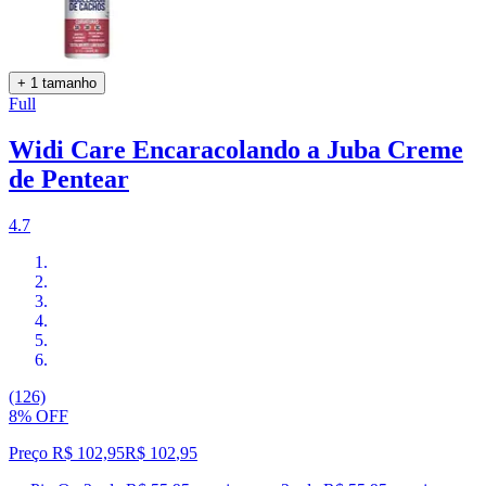
+ 1 tamanho
Full
Widi Care Encaracolando a Juba Creme
de Pentear
4.7
(126)
8% OFF
Preço R$ 102,95
R$
102
,
95