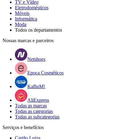
TV e Vídeo
Eletrodomésticos
Móveis
Informática
Moda
Todos os departamentos
Nossas marcas e parceiros
Netshoes
Epoca Cosméticos
KaBuM!
AliExpress
Todas as marcas
Todas as categorias
Todas as subcategorias
Serviços e benefícios
Cartão Luiza