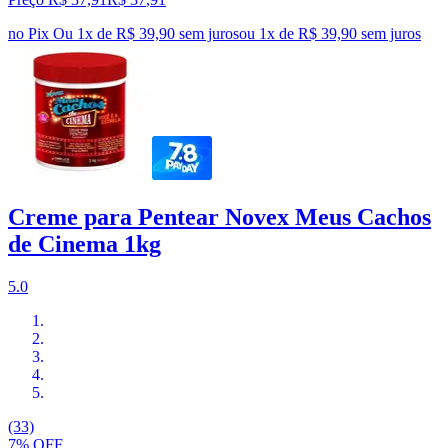
no Pix
Ou 1x de R$ 39,90 sem juros
ou
1
x de
R$ 39,90
sem juros
Creme para Pentear Novex Meus Cachos
de Cinema 1kg
5.0
(33)
7% OFF