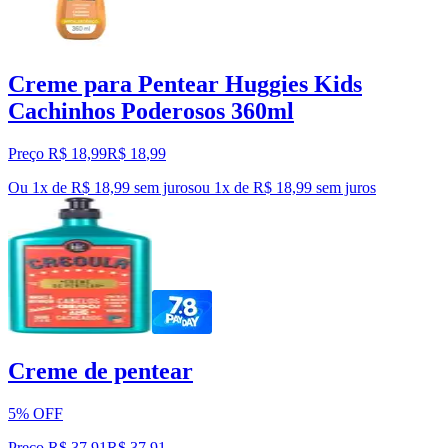
Creme para Pentear Huggies Kids
Cachinhos Poderosos 360ml
Preço R$ 18,99
R$
18
,
99
Ou 1x de R$ 18,99 sem juros
ou
1
x de
R$ 18,99
sem juros
Creme de pentear
5% OFF
Preço R$ 37,91
R$
37
,
91