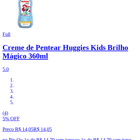
Full
Creme de Pentear Huggies Kids Brilho
Mágico 360ml
5.0
(4)
5% OFF
Preço R$ 14,05
R$
14
,
05
no Pix
Ou 1x de R$ 14,79 sem juros
ou
1
x de
R$ 14,79
sem juros