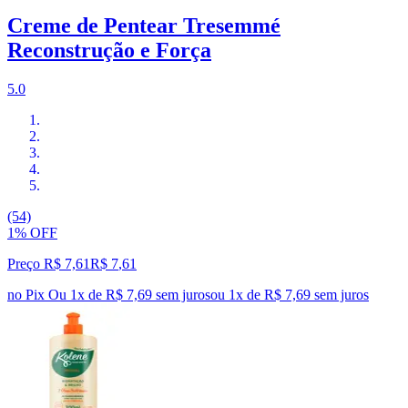
Creme de Pentear Tresemmé
Reconstrução e Força
5.0
(54)
1% OFF
Preço R$ 7,61
R$
7
,
61
no Pix
Ou 1x de R$ 7,69 sem juros
ou
1
x de
R$ 7,69
sem juros