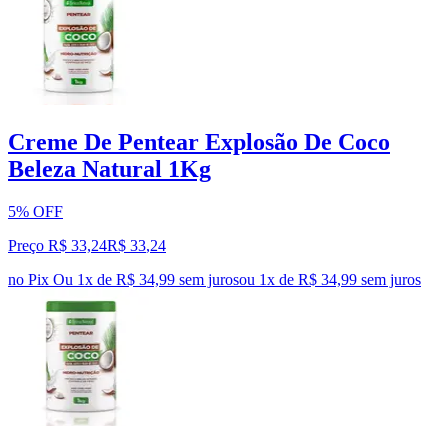
Creme De Pentear Explosão De Coco
Beleza Natural 1Kg
5% OFF
Preço R$ 33,24
R$
33
,
24
no Pix
Ou 1x de R$ 34,99 sem juros
ou
1
x de
R$ 34,99
sem juros