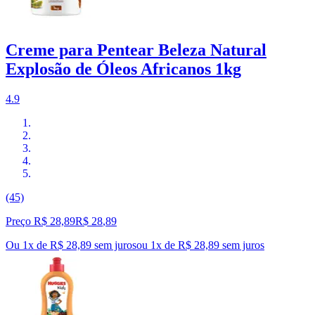
Creme para Pentear Beleza Natural
Explosão de Óleos Africanos 1kg
4.9
(45)
Preço R$ 28,89
R$
28
,
89
Ou 1x de R$ 28,89 sem juros
ou
1
x de
R$ 28,89
sem juros