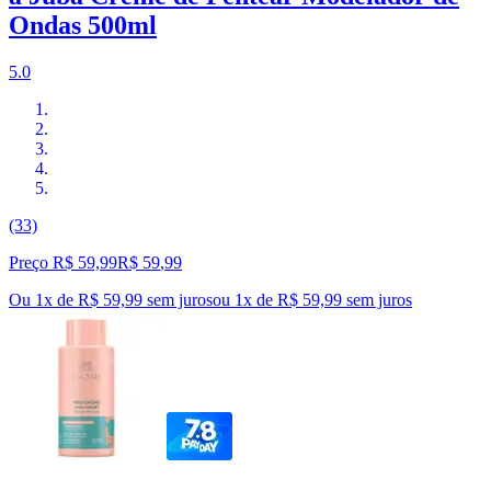
Ondas 500ml
5.0
(33)
Preço R$ 59,99
R$
59
,
99
Ou 1x de R$ 59,99 sem juros
ou
1
x de
R$ 59,99
sem juros