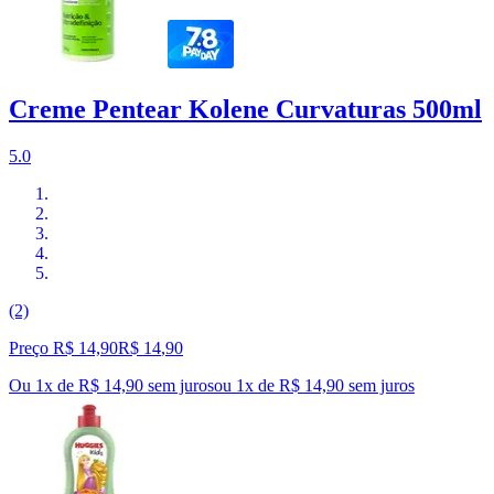
Creme Pentear Kolene Curvaturas 500ml
5.0
(2)
Preço R$ 14,90
R$
14
,
90
Ou 1x de R$ 14,90 sem juros
ou
1
x de
R$ 14,90
sem juros