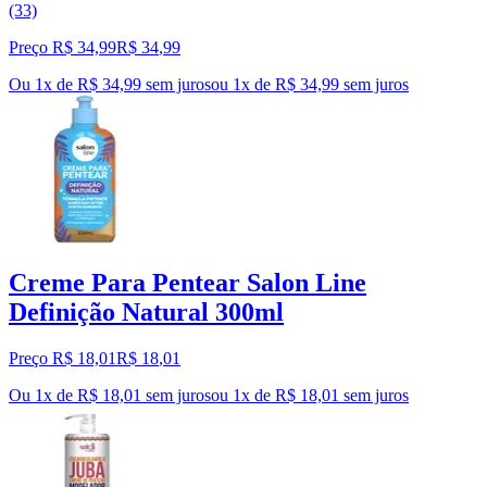
(33)
Preço R$ 34,99
R$
34
,
99
Ou 1x de R$ 34,99 sem juros
ou
1
x de
R$ 34,99
sem juros
Creme Para Pentear Salon Line
Definição Natural 300ml
Preço R$ 18,01
R$
18
,
01
Ou 1x de R$ 18,01 sem juros
ou
1
x de
R$ 18,01
sem juros