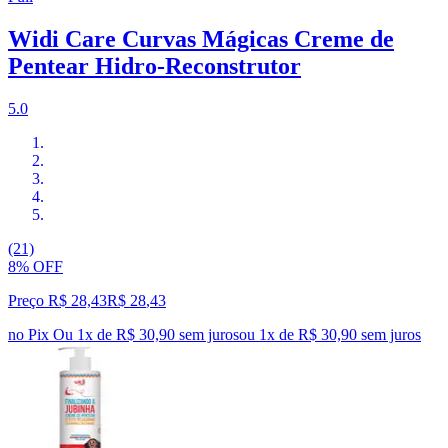
Widi Care Curvas Mágicas Creme de
Pentear Hidro-Reconstrutor
5.0
(21)
8% OFF
Preço R$ 28,43
R$
28
,
43
no Pix
Ou 1x de R$ 30,90 sem juros
ou
1
x de
R$ 30,90
sem juros