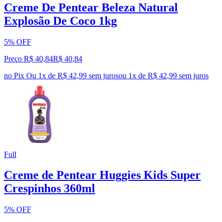
Creme De Pentear Beleza Natural
Explosão De Coco 1kg
5% OFF
Preço R$ 40,84
R$
40
,
84
no Pix
Ou 1x de R$ 42,99 sem juros
ou
1
x de
R$ 42,99
sem juros
Full
Creme de Pentear Huggies Kids Super
Crespinhos 360ml
5% OFF