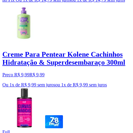
Creme Para Pentear Kolene Cachinhos
Hidratação & Superdesembaraço 300ml
Preço R$ 9,99
R$
9
,
99
Ou 1x de R$ 9,99 sem juros
ou
1
x de
R$ 9,99
sem juros
Full