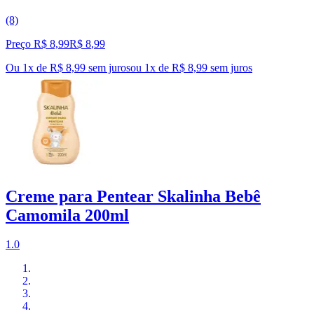
(8)
Preço R$ 8,99
R$
8
,
99
Ou 1x de R$ 8,99 sem juros
ou
1
x de
R$ 8,99
sem juros
Creme para Pentear Skalinha Bebê
Camomila 200ml
1.0