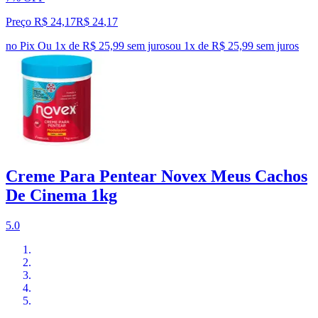
Preço R$ 24,17
R$
24
,
17
no Pix
Ou 1x de R$ 25,99 sem juros
ou
1
x de
R$ 25,99
sem juros
Creme Para Pentear Novex Meus Cachos
De Cinema 1kg
5.0