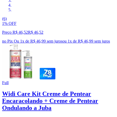
(6)
1% OFF
Preço R$ 46,52
R$
46
,
52
no Pix
Ou 1x de R$ 46,99 sem juros
ou
1
x de
R$ 46,99
sem juros
Full
Widi Care Kit Creme de Pentear
Encaracolando + Creme de Pentear
Ondulando a Juba