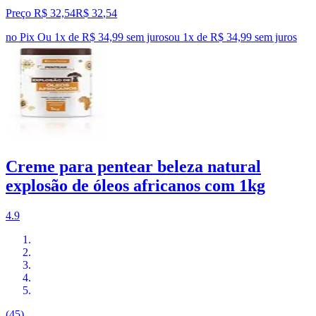
Preço R$ 32,54
R$
32
,
54
no Pix
Ou 1x de R$ 34,99 sem juros
ou
1
x de
R$ 34,99
sem juros
Creme para pentear beleza natural
explosão de óleos africanos com 1kg
4.9
(45)