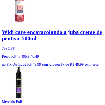
Widi care encaracolando a juba creme de
pentear 500ml
7% OFF
Preço R$ 46,49
R$
46
,
49
no Pix
Ou 1x de R$ 49,99 sem juros
ou
1
x de
R$ 49,99
sem juros
Mercado Full