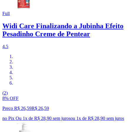
Full
Widi Care Finalizando a Jubinha Efeito
Pesadinho Creme de Pentear
4.5
(2)
8% OFF
Preço R$ 26,59
R$
26
,
59
no Pix
Ou 1x de R$ 28,90 sem juros
ou
1
x de
R$ 28,90
sem juros