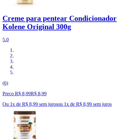
Creme para pentear Condicionador
Kolene Original 300g
5.0
(6)
Preço R$ 8,99
R$
8
,
99
Ou 1x de R$ 8,99 sem juros
ou
1
x de
R$ 8,99
sem juros