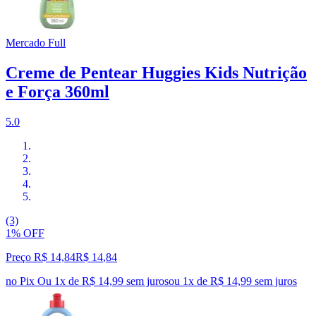
Mercado Full
Creme de Pentear Huggies Kids Nutrição
e Força 360ml
5.0
(3)
1% OFF
Preço R$ 14,84
R$
14
,
84
no Pix
Ou 1x de R$ 14,99 sem juros
ou
1
x de
R$ 14,99
sem juros