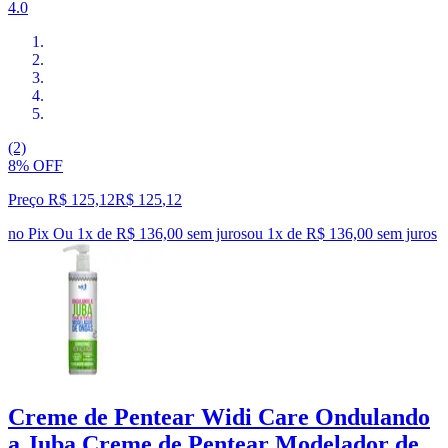
4.0
(2)
8% OFF
Preço R$ 125,12
R$
125
,
12
no Pix
Ou 1x de R$ 136,00 sem juros
ou
1
x de
R$ 136,00
sem juros
Creme de Pentear Widi Care Ondulando
a Juba Creme de Pentear Modelador de