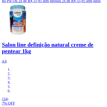
no Pix
Ou 2x de R$ 55,95 sem juros
ou
2
x de
R$ 55,95
sem juros
Salon line definição natural creme de
pentear 1kg
4.6
(24)
7% OFF