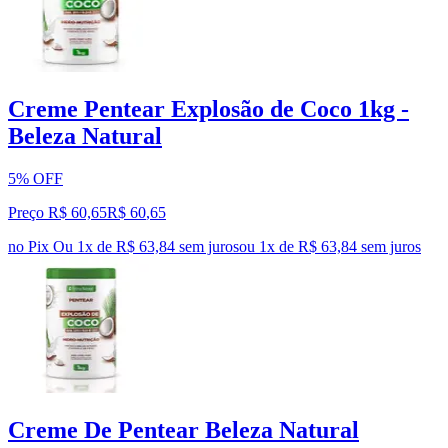
Creme Pentear Explosão de Coco 1kg -
Beleza Natural
5% OFF
Preço R$ 60,65
R$
60
,
65
no Pix
Ou 1x de R$ 63,84 sem juros
ou
1
x de
R$ 63,84
sem juros
Creme De Pentear Beleza Natural