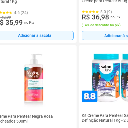
Creme para Pentear 500g
tural 1Kg
5.0 (9)
4.6 (24)
R$ 36,98
 42,99
no Pix
$ 35,99
no Pix
(
14% de desconto no pix
)
Adicionar à sacola
Adicionar à 
Kit Creme Para Pentear Sa
eme Para Pentear Negra Rosa
Definição Natural 1Kg - 2
cheados 500ml