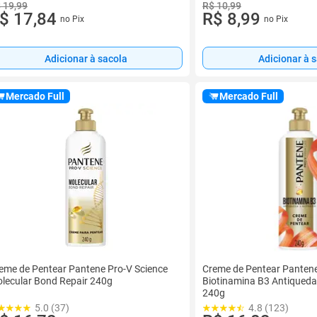
 19,99
R$ 10,99
$ 17,84
R$ 8,99
no Pix
no Pix
Adicionar à sacola
Adicionar à 
Mercado Full
Mercado Full
eme de Pentear Pantene Pro-V Science
Creme de Pentear Pantene
lecular Bond Repair 240g
Biotinamina B3 Antiqueda
240g
5.0 (37)
4.8 (123)