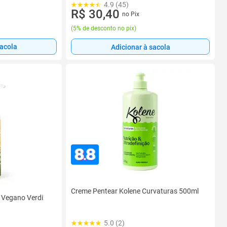
4.9 (45)
R$ 30,40
no Pix
(
5% de desconto no pix
)
sacola
Adicionar à sacola
Creme Pentear Kolene Curvaturas 500ml
 Vegano Verdi
5.0 (2)