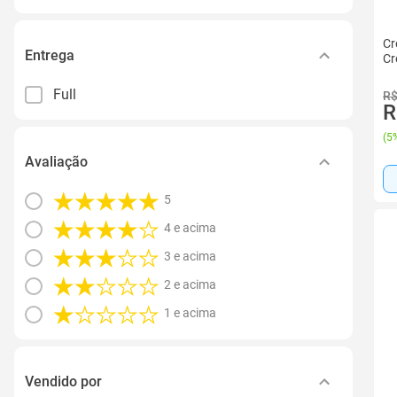
Cr
Entrega
Cr
Full
R$
R
(
5%
Avaliação
5
4 e acima
3 e acima
2 e acima
1 e acima
Vendido por