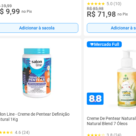
5.0 (10)
 19,99
R$ 85,98
$ 9,99
no Pix
R$ 71,98
no Pix
Adicionar à 
Adicionar à sacola
Mercado Full
lon Line - Creme de Pentear Definição
Creme De Pentear Natural
tural 1Kg
Natural Blend 7 Óleos
4.6 (24)
3.8 (24)