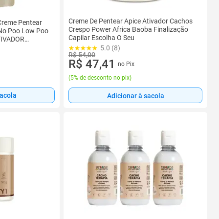
Creme De Pentear Apice Ativador Cachos
 Creme Pentear
Crespo Power Africa Baoba Finalização
 No Poo Low Poo
Capilar Escolha O Seu
 ATIVADOR
5.0 (8)
R$ 54,00
R$ 47,41
no Pix
(
5% de desconto no pix
)
sacola
Adicionar à sacola