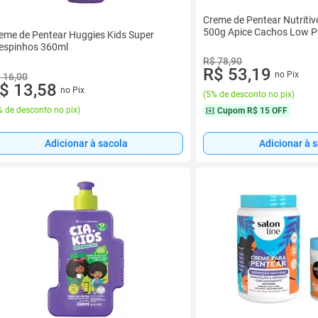
Creme de Pentear Nutriti
500g Apice Cachos Low 
eme de Pentear Huggies Kids Super
espinhos 360ml
R$ 78,90
R$ 53,19
no Pix
 16,00
$ 13,58
no Pix
(
5% de desconto no pix
)
 de desconto no pix
)
Cupom
R$ 15 OFF
Adicionar à 
Adicionar à sacola