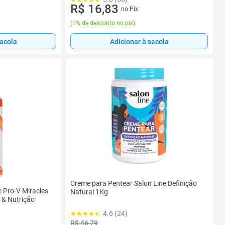
R$ 16,83
no Pix
(
1% de desconto no pix
)
sacola
Adicionar à sacola
Creme para Pentear Salon Line Definição
 Pro-V Miracles
Natural 1Kg
 & Nutrição
4.6 (24)
R$ 46,79