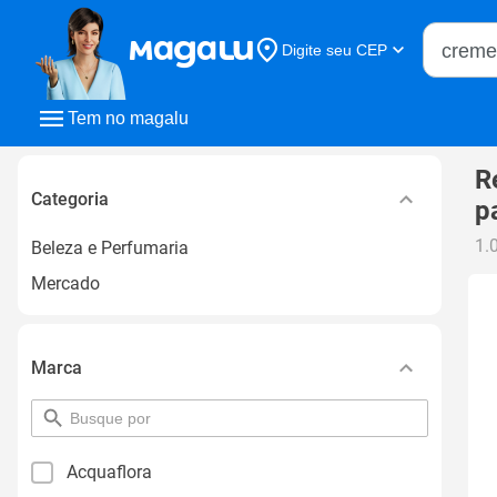
Buscar n
Digite seu CEP
Buscar
Tem no magalu
R
Categoria
p
1.
Beleza e Perfumaria
Mercado
Marca
pesquisar
por
filtro
Acquaflora