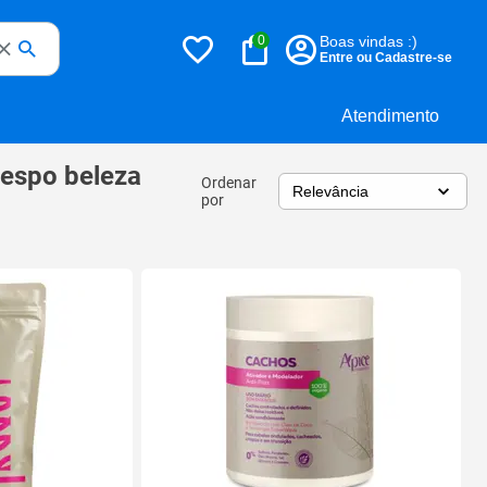
0
Boas vindas :)
Entre ou Cadastre-se
Atendimento
respo beleza
Ordenar
por