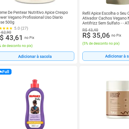
eme De Pentear Nutritivo Apice Crespo
Refil Apice Escolha o Seu
wer Vegano Profissional Uso Diario
Ativador Cachos Vegano
se 500g
Antifrizz Sem Sulfato - -
CACHOS
5.0 (27)
R$ 43,40
 62,90
R$ 35,06
no Pix
$ 43,61
no Pix
(
5% de desconto no pix
)
 de desconto no pix
)
Adicionar à 
Adicionar à sacola
Full