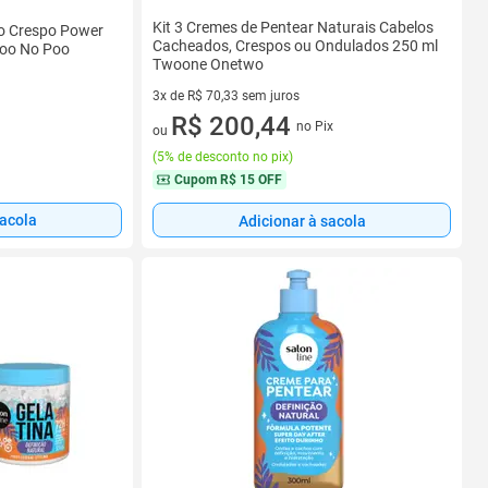
Kit 3 Cremes de Pentear Naturais Cabelos
vo Crespo Power
Cacheados, Crespos ou Ondulados 250 ml
Poo No Poo
Twoone Onetwo
3x de R$ 70,33 sem juros
3 vez de R$ 70,33 sem juros
R$ 200,44
no Pix
ou
(
5% de desconto no pix
)
Cupom
R$ 15 OFF
sacola
Adicionar à sacola