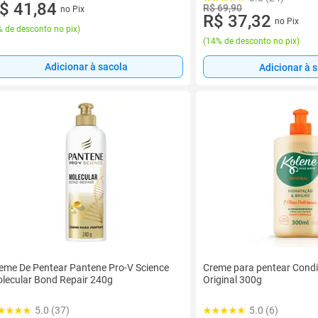
$ 41,84
R$ 69,90
no Pix
R$ 37,32
no Pix
 de desconto no pix
)
(
14% de desconto no pix
)
Adicionar à sacola
Adicionar à 
eme De Pentear Pantene Pro-V Science
Creme para pentear Condi
lecular Bond Repair 240g
Original 300g
5.0 (37)
5.0 (6)