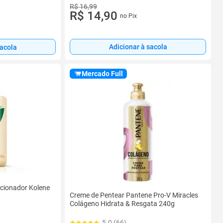
R$ 16,99
R$ 14,90
no Pix
Adicionar à sacola
sacola
Mercado Full
cionador Kolene
Creme de Pentear Pantene Pro-V Miracles
Colágeno Hidrata & Resgata 240g
5.0 (66)