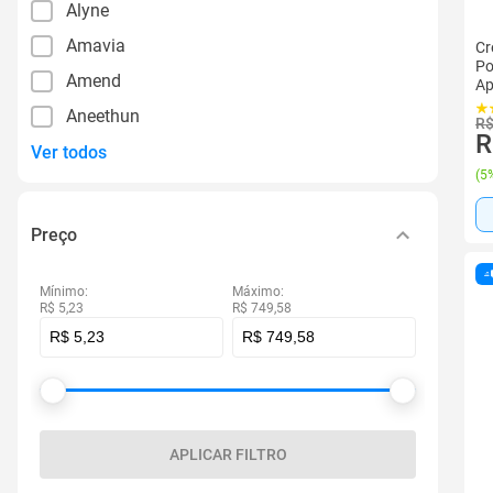
Alyne
Amavia
Cr
Po
Amend
Ap
Aneethun
R$
R
Ver todos
(
5%
Preço
Mínimo:
Máximo:
R$ 5,23
R$ 749,58
APLICAR FILTRO