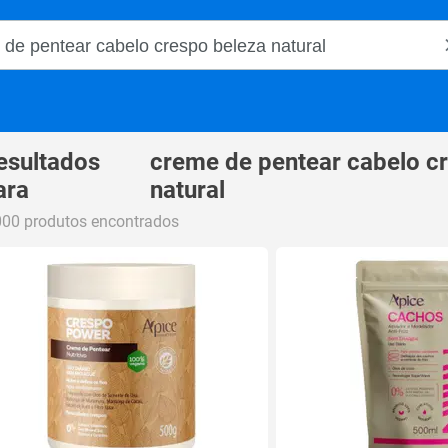
o Magalu
esultados
creme de pentear cabelo c
ara
natural
000 produtos encontrados