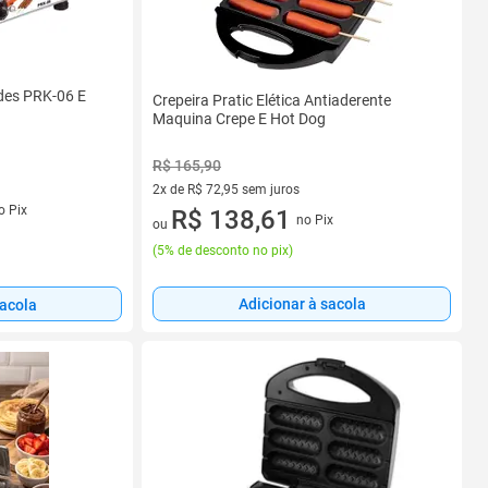
ades PRK-06 E
Crepeira Pratic Elética Antiaderente
Maquina Crepe E Hot Dog
R$ 165,90
2x de R$ 72,95 sem juros
s
o Pix
2 vez de R$ 72,95 sem juros
R$ 138,61
no Pix
ou
(
5% de desconto no pix
)
Adicionar à sacola
sacola