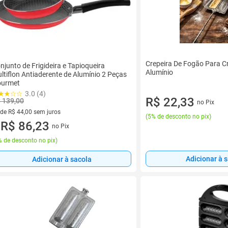
Crepeira De Fogão Para C
njunto de Frigideira e Tapioqueira
Alumínio
ltiflon Antiaderente de Alumínio 2 Peças
urmet
3.0 (4)
R$ 22,33
 139,00
no Pix
 de R$ 44,00 sem juros
(
5% de desconto no pix
)
ez de R$ 44,00 sem juros
R$ 86,23
no Pix
u
 de desconto no pix
)
Adicionar à 
Adicionar à sacola