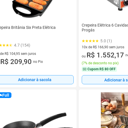
Crepeira Elétrica 6 Cavid
epeira Britânia Six Preta Elétrica
Progás
5.0 (1)
4.7 (154)
10x de R$ 166,90 sem juros
10 vez de R$ 166,90 sem juro
R$ 1.552,17
 de R$ 104,95 sem juros
n
ou
ez de R$ 104,95 sem juros
R$ 209,90
no Pix
u
(
7% de desconto no pix
)
Cupom
R$ 80 OFF
Adicionar à sacola
Adicionar à 
Full