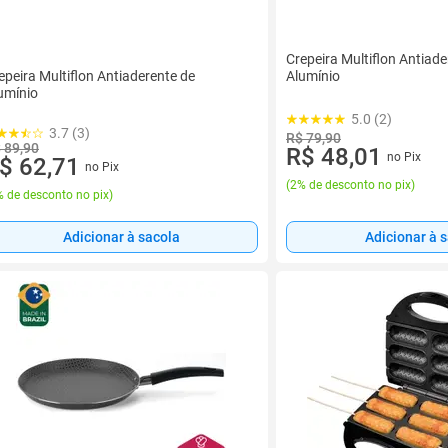
Crepeira Multiflon Antiade
epeira Multiflon Antiaderente de
Alumínio
umínio
5.0 (2)
3.7 (3)
R$ 79,90
 89,90
R$ 48,01
no Pix
$ 62,71
no Pix
(
2% de desconto no pix
)
 de desconto no pix
)
Adicionar à 
Adicionar à sacola