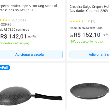
epeira Pratic Crepe & Hot Dog Mondial
Crepeira Suiço Crepe e Ho
eto e Inox 850W CP-01
Cavidades Gourmet 220V
4.7 (361)
5.0 (1)
 229,90
3x de R$ 56,33 sem juros
 de R$ 78,90 sem juros
3 vez de R$ 56,33 sem juros
R$ 152,10
no Pi
ez de R$ 78,90 sem juros
R$ 142,01
ou
no Pix
u
(
10% de desconto no pix
)
% de desconto no pix
)
Adicionar à 
Adicionar à sacola
Full