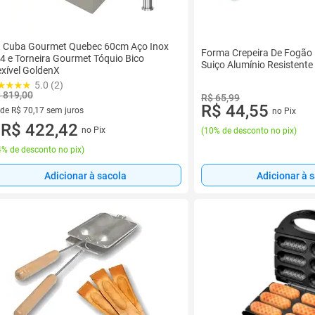
t Cuba Gourmet Quebec 60cm Aço Inox
Forma Crepeira De Fogão
4 e Torneira Gourmet Tóquio Bico
Suiço Alumínio Resistente
exível GoldenX
5.0 (2)
 819,00
R$ 65,99
R$ 44,55
 de R$ 70,17 sem juros
no Pix
ez de R$ 70,17 sem juros
R$ 422,42
no Pix
(
10% de desconto no pix
)
u
% de desconto no pix
)
Adicionar à sacola
Adicionar à 