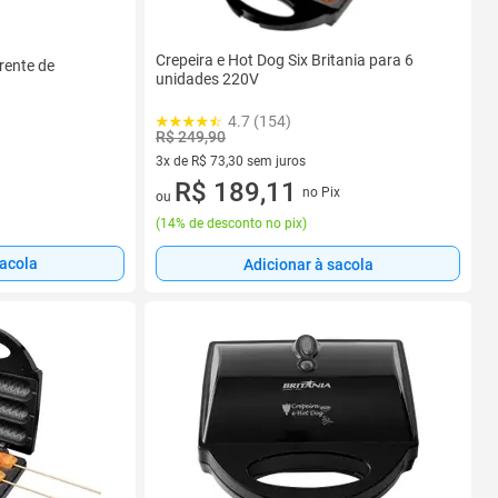
Crepeira e Hot Dog Six Britania para 6
rente de
unidades 220V
4.7 (154)
R$ 249,90
3x de R$ 73,30 sem juros
3 vez de R$ 73,30 sem juros
R$ 189,11
no Pix
ou
(
14% de desconto no pix
)
sacola
Adicionar à sacola