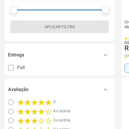
Cr
Al
APLICAR FILTRO
R$
R
Entrega
(
2%
Full
Avaliação
5
4 e acima
3 e acima