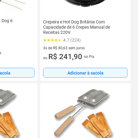
t Dog 6
Crepeira e Hot Dog Britânia Com
Capacidade de 6 Crepes Manual de
Receitas 220V
4.7 (224)
3x de R$ 80,63 sem juros
x
3 vez de R$ 80,63 sem juros
R$ 241,90
no Pix
ou
sacola
Adicionar à sacola