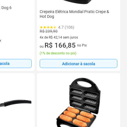
t Dog 6
Crepeira Elétrica Mondial Pratic Crepe &
Hot Dog
4.7 (106)
R$ 239,90
4x de R$ 42,14 sem juros
x
4 vez de R$ 42,14 sem juros
R$ 166,85
no Pix
ou
(
1% de desconto no pix
)
sacola
Adicionar à sacola