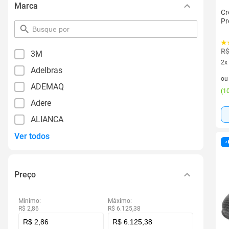
Marca
Cr
Pr
pesquisar
por
filtro
R$
3M
2x
Adelbras
2 v
o
ADEMAQ
(
10
Adere
ALIANCA
Ver todos
Preço
Mínimo:
Máximo:
R$ 2,86
R$ 6.125,38