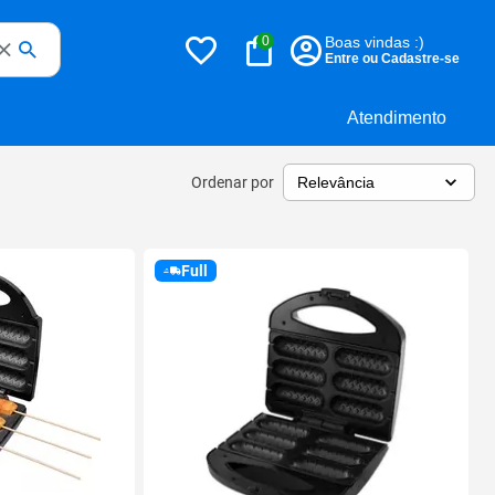
0
Boas vindas :)
Entre ou Cadastre-se
Atendimento
Ordenar por
Full