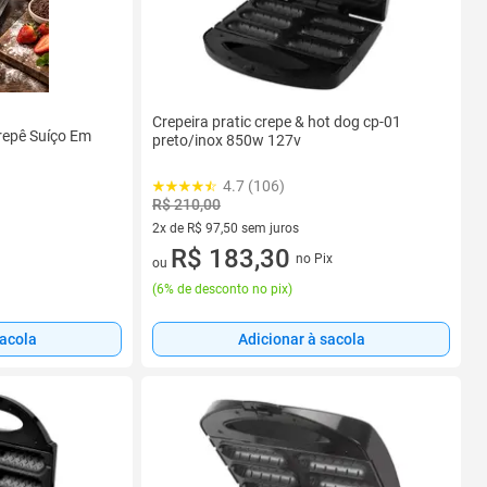
Crepeira pratic crepe & hot dog cp-01
repê Suíço Em
preto/inox 850w 127v
4.7 (106)
R$ 210,00
2x de R$ 97,50 sem juros
2 vez de R$ 97,50 sem juros
R$ 183,30
no Pix
ou
(
6% de desconto no pix
)
Adicionar à sacola
sacola