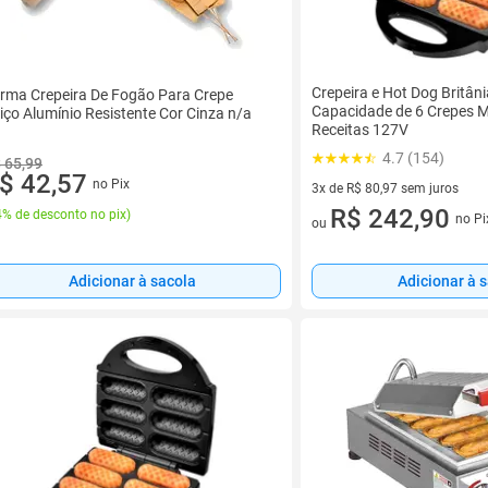
Crepeira e Hot Dog Britân
rma Crepeira De Fogão Para Crepe
Capacidade de 6 Crepes 
iço Alumínio Resistente Cor Cinza n/a
Receitas 127V
4.7 (154)
 65,99
$ 42,57
no Pix
3x de R$ 80,97 sem juros
3 vez de R$ 80,97 sem juros
R$ 242,90
% de desconto no pix
)
no Pi
ou
Adicionar à sacola
Adicionar à 