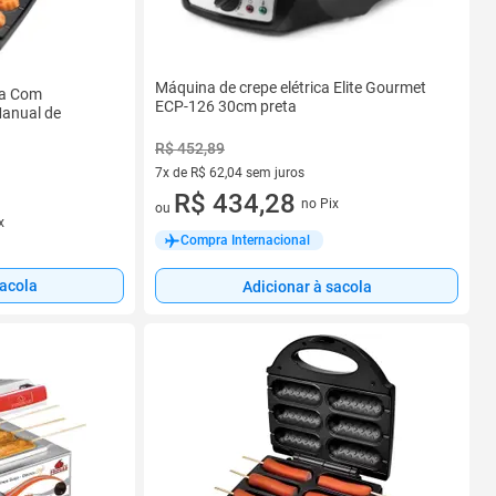
Máquina de crepe elétrica Elite Gourmet
ia Com
ECP-126 30cm preta
Manual de
R$ 452,89
7x de R$ 62,04 sem juros
7 vez de R$ 62,04 sem juros
R$ 434,28
no Pix
ou
x
Compra Internacional
sacola
Adicionar à sacola