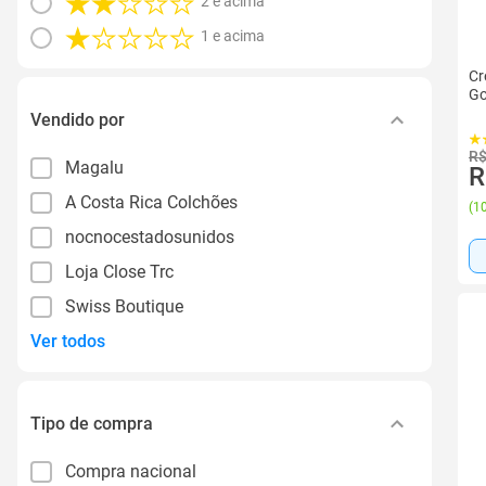
2 e acima
1 e acima
Cr
Go
Vendido por
R$
Magalu
R
A Costa Rica Colchões
(
10
nocnocestadosunidos
Loja Close Trc
Swiss Boutique
Ver todos
Tipo de compra
Compra nacional