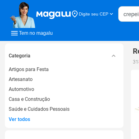
Buscar n
Digite seu CEP
Buscar
Tem no magalu
R
Categoria
31
Artigos para Festa
Artesanato
Automotivo
Casa e Construção
Saúde e Cuidados Pessoais
Ver todos