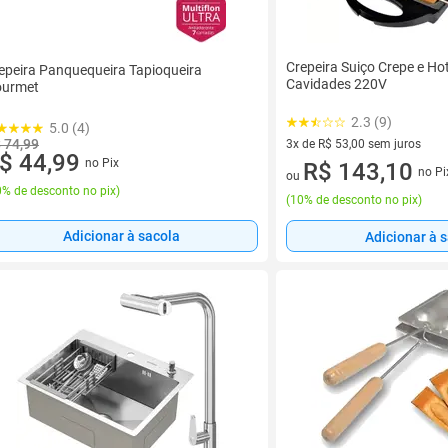
Crepeira Suiço Crepe e Ho
epeira Panquequeira Tapioqueira
Cavidades 220V
urmet
2.3 (9)
5.0 (4)
 74,99
3x de R$ 53,00 sem juros
$ 44,99
no Pix
3 vez de R$ 53,00 sem juros
R$ 143,10
no Pi
ou
% de desconto no pix
)
(
10% de desconto no pix
)
Adicionar à sacola
Adicionar à 