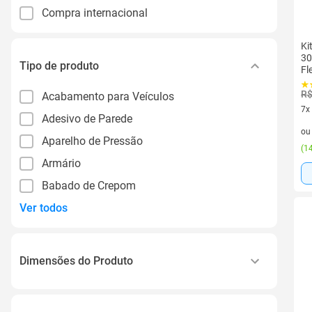
Compra internacional
Ki
30
Tipo de produto
Fl
R$
Acabamento para Veículos
7x
Adesivo de Parede
7 v
o
Aparelho de Pressão
(
14
Armário
Babado de Crepom
Ver todos
Dimensões do Produto
0.060 Cm X 0.110 Cm X 0.120 Cm