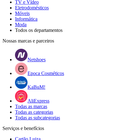
TV e Vídeo
Eletrodomésticos
Móveis
Informática
Moda
Todos os departamentos
Nossas marcas e parceiros
Netshoes
Epoca Cosméticos
KaBuM!
AliExpress
Todas as marcas
Todas as categorias
Todas as subcategorias
Serviços e benefícios
Cartão Luiza