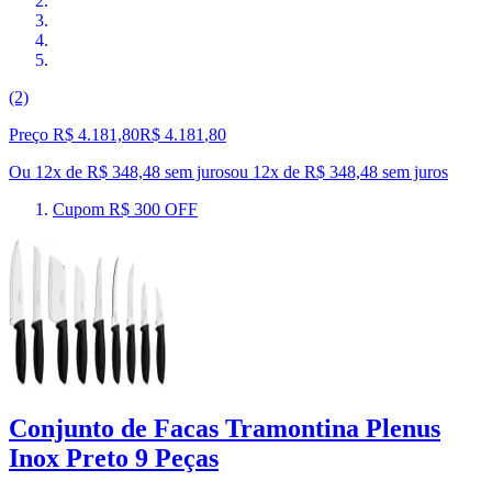
(2)
Preço R$ 4.181,80
R$
4.181
,
80
Ou 12x de R$ 348,48 sem juros
ou
12
x de
R$ 348,48
sem juros
Cupom R$ 300 OFF
Conjunto de Facas Tramontina Plenus
Inox Preto 9 Peças