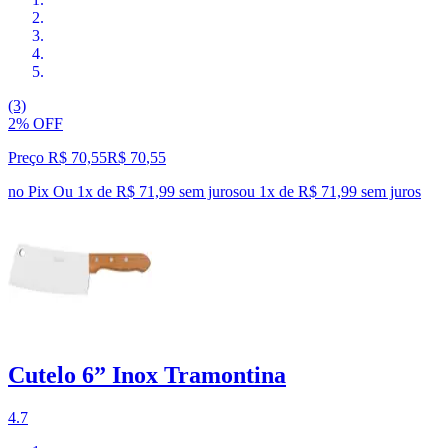
(3)
2% OFF
Preço R$ 70,55
R$
70
,
55
no Pix
Ou 1x de R$ 71,99 sem juros
ou
1
x de
R$ 71,99
sem juros
Cutelo 6” Inox Tramontina
4.7