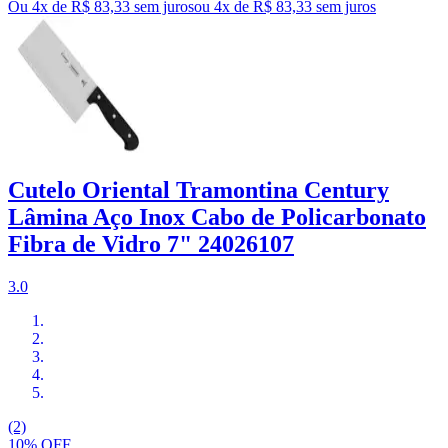
Ou 4x de R$ 83,33 sem juros
ou
4
x de
R$ 83,33
sem juros
Cutelo Oriental Tramontina Century
Lâmina Aço Inox Cabo de Policarbonato
Fibra de Vidro 7" 24026107
3.0
(2)
10% OFF