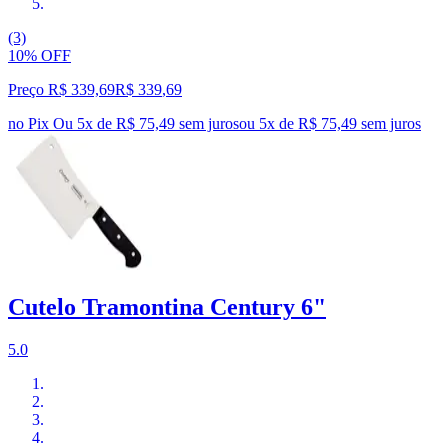
(3)
10% OFF
Preço R$ 339,69
R$
339
,
69
no Pix
Ou 5x de R$ 75,49 sem juros
ou
5
x de
R$ 75,49
sem juros
Cutelo Tramontina Century 6"
5.0