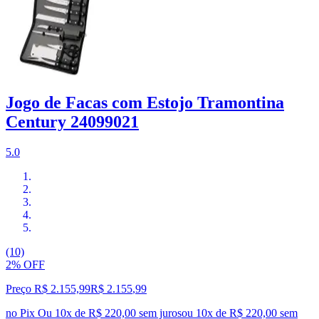
Jogo de Facas com Estojo Tramontina
Century 24099021
5.0
(10)
2% OFF
Preço R$ 2.155,99
R$
2.155
,
99
no Pix
Ou 10x de R$ 220,00 sem juros
ou
10
x de
R$ 220,00
sem