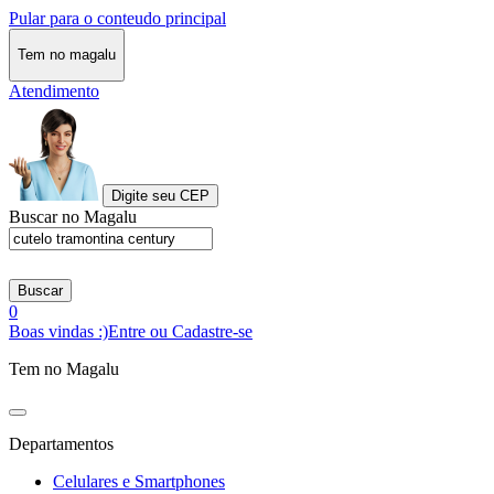
Pular para o conteudo principal
Tem no magalu
Atendimento
Digite seu CEP
Buscar no Magalu
Buscar
0
Boas vindas :)
Entre ou Cadastre-se
Tem no Magalu
Departamentos
Celulares e Smartphones