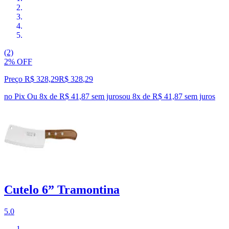
(2)
2% OFF
Preço R$ 328,29
R$
328
,
29
no Pix
Ou 8x de R$ 41,87 sem juros
ou
8
x de
R$ 41,87
sem juros
Cutelo 6” Tramontina
5.0