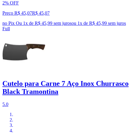
2% OFF
Preço R$ 45,07
R$
45
,
07
no Pix
Ou 1x de R$ 45,99 sem juros
ou
1
x de
R$ 45,99
sem juros
Full
Cutelo para Carne 7 Aço Inox Churrasco
Black Tramontina
5.0