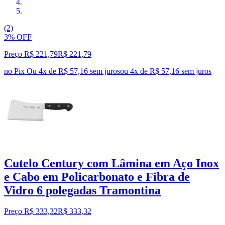
(2)
3% OFF
Preço R$ 221,79
R$
221
,
79
no Pix
Ou 4x de R$ 57,16 sem juros
ou
4
x de
R$ 57,16
sem juros
Cutelo Century com Lâmina em Aço Inox
e Cabo em Policarbonato e Fibra de
Vidro 6 polegadas Tramontina
Preço R$ 333,32
R$
333
,
32