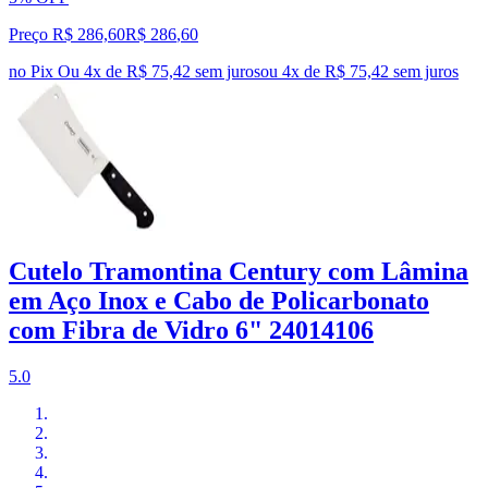
Preço R$ 286,60
R$
286
,
60
no Pix
Ou 4x de R$ 75,42 sem juros
ou
4
x de
R$ 75,42
sem juros
Cutelo Tramontina Century com Lâmina
em Aço Inox e Cabo de Policarbonato
com Fibra de Vidro 6" 24014106
5.0