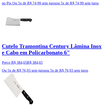
no Pix
Ou 5x de R$ 74,99 sem juros
ou
5
x de
R$ 74,99
sem juros
Cutelo Tramontina Century Lâmina Inox
e Cabo em Policarbonato 6"
Preço R$ 384,65
R$
384
,
65
Ou 5x de R$ 76,93 sem juros
ou
5
x de
R$ 76,93
sem juros