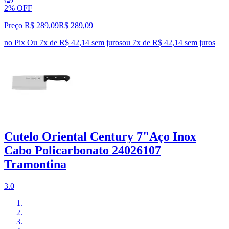
2% OFF
Preço R$ 289,09
R$
289
,
09
no Pix
Ou 7x de R$ 42,14 sem juros
ou
7
x de
R$ 42,14
sem juros
Cutelo Oriental Century 7"Aço Inox
Cabo Policarbonato 24026107
Tramontina
3.0