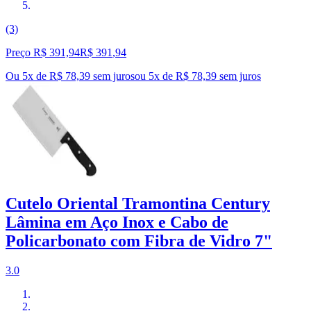
(3)
Preço R$ 391,94
R$
391
,
94
Ou 5x de R$ 78,39 sem juros
ou
5
x de
R$ 78,39
sem juros
Cutelo Oriental Tramontina Century
Lâmina em Aço Inox e Cabo de
Policarbonato com Fibra de Vidro 7"
3.0