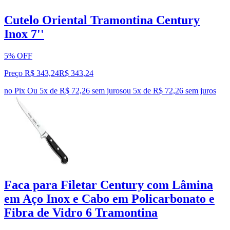
Cutelo Oriental Tramontina Century
Inox 7''
5% OFF
Preço R$ 343,24
R$
343
,
24
no Pix
Ou 5x de R$ 72,26 sem juros
ou
5
x de
R$ 72,26
sem juros
Faca para Filetar Century com Lâmina
em Aço Inox e Cabo em Policarbonato e
Fibra de Vidro 6 Tramontina