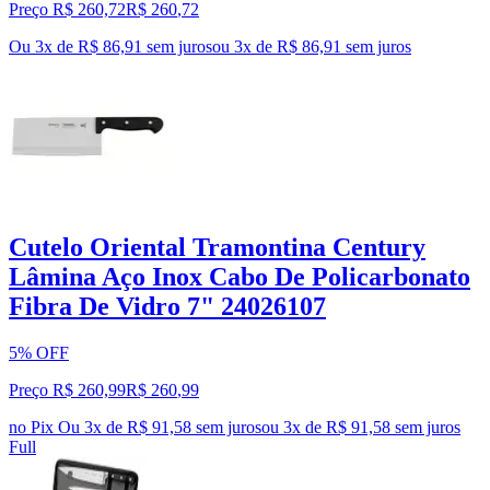
Preço R$ 260,72
R$
260
,
72
Ou 3x de R$ 86,91 sem juros
ou
3
x de
R$ 86,91
sem juros
Cutelo Oriental Tramontina Century
Lâmina Aço Inox Cabo De Policarbonato
Fibra De Vidro 7" 24026107
5% OFF
Preço R$ 260,99
R$
260
,
99
no Pix
Ou 3x de R$ 91,58 sem juros
ou
3
x de
R$ 91,58
sem juros
Full