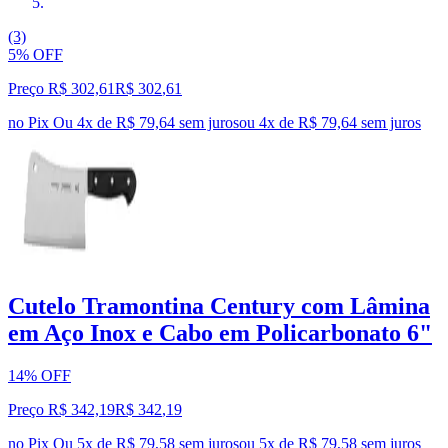
(3)
5% OFF
Preço R$ 302,61
R$
302
,
61
no Pix
Ou 4x de R$ 79,64 sem juros
ou
4
x de
R$ 79,64
sem juros
Cutelo Tramontina Century com Lâmina
em Aço Inox e Cabo em Policarbonato 6"
14% OFF
Preço R$ 342,19
R$
342
,
19
no Pix
Ou 5x de R$ 79,58 sem juros
ou
5
x de
R$ 79,58
sem juros