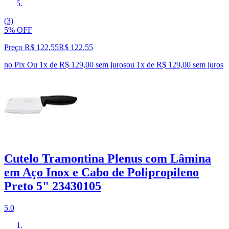
(3)
5% OFF
Preço R$ 122,55
R$
122
,
55
no Pix
Ou 1x de R$ 129,00 sem juros
ou
1
x de
R$ 129,00
sem juros
Cutelo Tramontina Plenus com Lâmina
em Aço Inox e Cabo de Polipropileno
Preto 5" 23430105
5.0