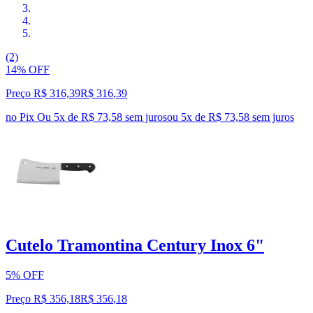
(2)
14% OFF
Preço R$ 316,39
R$
316
,
39
no Pix
Ou 5x de R$ 73,58 sem juros
ou
5
x de
R$ 73,58
sem juros
Cutelo Tramontina Century Inox 6"
5% OFF
Preço R$ 356,18
R$
356
,
18