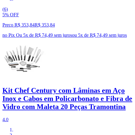
(6)
5% OFF
Preço R$ 353,84
R$
353
,
84
no Pix
Ou 5x de R$ 74,49 sem juros
ou
5
x de
R$ 74,49
sem juros
Kit Chef Century com Lâminas em Aço
Inox e Cabos em Policarbonato e Fibra de
Vidro com Maleta 20 Peças Tramontina
4.0