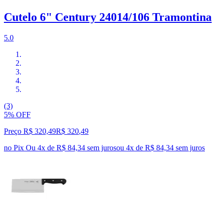
Cutelo 6" Century 24014/106 Tramontina
5.0
(3)
5% OFF
Preço R$ 320,49
R$
320
,
49
no Pix
Ou 4x de R$ 84,34 sem juros
ou
4
x de
R$ 84,34
sem juros