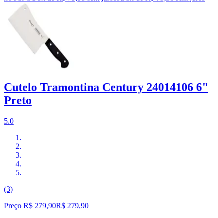
Cutelo Tramontina Century 24014106 6"
Preto
5.0
(3)
Preço R$ 279,90
R$
279
,
90