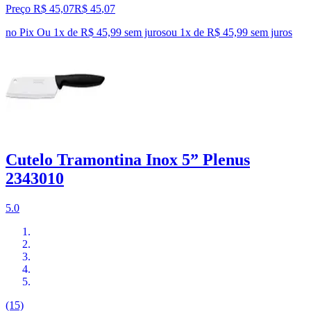
Preço R$ 45,07
R$
45
,
07
no Pix
Ou 1x de R$ 45,99 sem juros
ou
1
x de
R$ 45,99
sem juros
Cutelo Tramontina Inox 5” Plenus
2343010
5.0
(15)