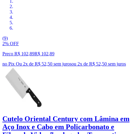
(9)
2% OFF
Preço R$ 102,89
R$
102
,
89
no Pix
Ou 2x de R$ 52,50 sem juros
ou
2
x de
R$ 52,50
sem juros
Cutelo Oriental Century com Lâmina em
Aço Inox e Cabo em Policarbonato e