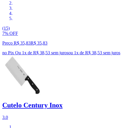
(15)
7% OFF
Preço R$ 35,83
R$
35
,
83
no Pix
Ou 1x de R$ 38,53 sem juros
ou
1
x de
R$ 38,53
sem juros
Cutelo Century Inox
3.0