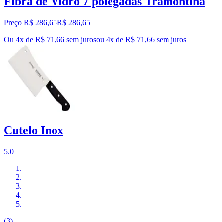
Fibra de Vidro 7 polegadas Tramontina
Preço R$ 286,65
R$
286
,
65
Ou 4x de R$ 71,66 sem juros
ou
4
x de
R$ 71,66
sem juros
Cutelo Inox
5.0
(3)