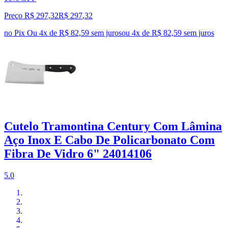
Preço R$ 297,32
R$
297
,
32
no Pix
Ou 4x de R$ 82,59 sem juros
ou
4
x de
R$ 82,59
sem juros
Cutelo Tramontina Century Com Lâmina
Aço Inox E Cabo De Policarbonato Com
Fibra De Vidro 6" 24014106
5.0