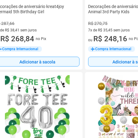
corações de aniversário kreat4joy
Decorações de aniversári
rmaid 5th Birthday Girl
Animal 3rd Party Kids
 287,66
R$ 270,75
 de R$ 38,41 sem juros
7x de R$ 35,45 sem juros
ez de R$ 38,41 sem juros
R$ 268,84
7 vez de R$ 35,45 sem juros
R$ 248,16
no Pix
no Pi
u
ou
Compra Internacional
Compra Internacional
Adicionar à sacola
Adicionar à 