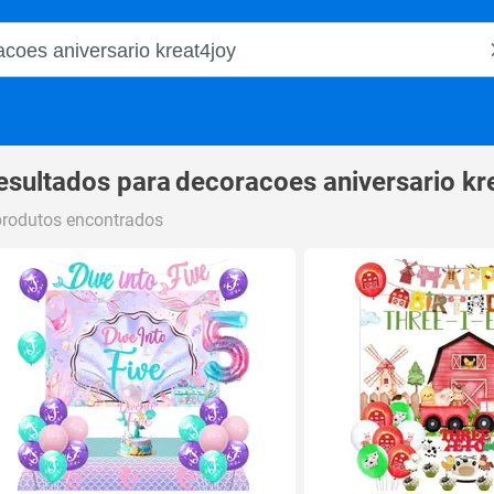
o Magalu
esultados para
decoracoes aniversario kr
produtos encontrados