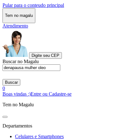
Pular para o conteudo principal
Tem no magalu
Atendimento
Digite seu CEP
Buscar no Magalu
Buscar
0
Boas vindas :)
Entre ou Cadastre-se
Tem no Magalu
Departamentos
Celulares e Smartphones