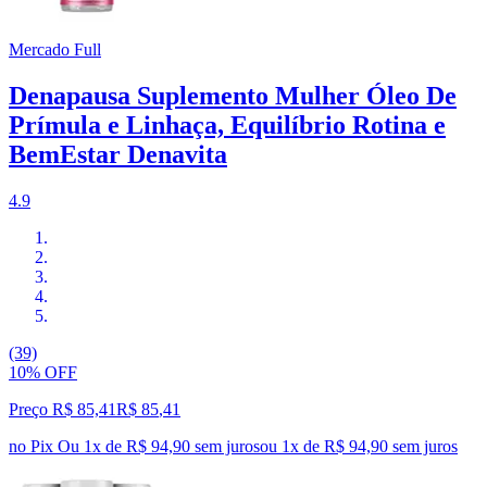
Mercado Full
Denapausa Suplemento Mulher Óleo De
Prímula e Linhaça, Equilíbrio Rotina e
BemEstar Denavita
4.9
(39)
10% OFF
Preço R$ 85,41
R$
85
,
41
no Pix
Ou 1x de R$ 94,90 sem juros
ou
1
x de
R$ 94,90
sem juros