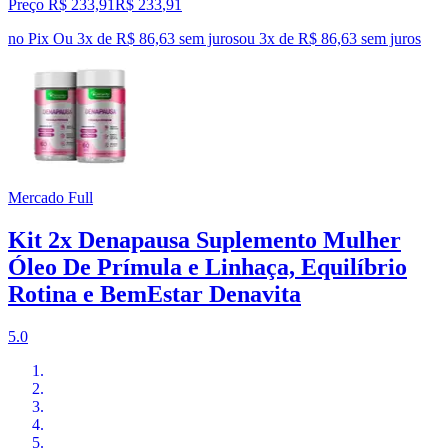
Preço R$ 233,91
R$
233
,
91
no Pix
Ou 3x de R$ 86,63 sem juros
ou
3
x de
R$ 86,63
sem juros
Mercado Full
Kit 2x Denapausa Suplemento Mulher
Óleo De Prímula e Linhaça, Equilíbrio
Rotina e BemEstar Denavita
5.0