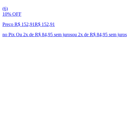
(6)
10% OFF
Preço R$ 152,91
R$
152
,
91
no Pix
Ou 2x de R$ 84,95 sem juros
ou
2
x de
R$ 84,95
sem juros