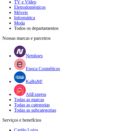
TV e Vídeo
Eletrodomésticos
Móveis
Informática
Moda
Todos os departamentos
Nossas marcas e parceiros
Netshoes
Epoca Cosméticos
KaBuM!
AliExpress
Todas as marcas
Todas as categorias
Todas as subcategorias
Serviços e benefícios
Cartão Luiza