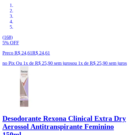
(168)
5% OFF
Preço R$ 24,61
R$
24
,
61
no Pix
Ou 1x de R$ 25,90 sem juros
ou
1
x de
R$ 25,90
sem juros
Desodorante Rexona Clinical Extra Dry
Aerossol Antitranspirante Feminino
150ml