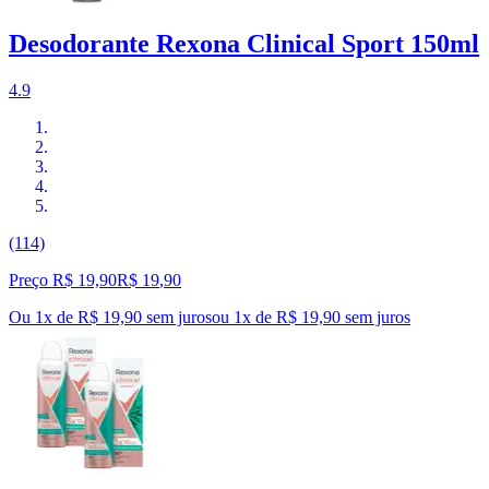
Desodorante Rexona Clinical Sport 150ml
4.9
(114)
Preço R$ 19,90
R$
19
,
90
Ou 1x de R$ 19,90 sem juros
ou
1
x de
R$ 19,90
sem juros