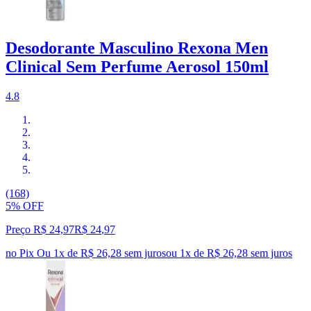
Desodorante Masculino Rexona Men
Clinical Sem Perfume Aerosol 150ml
4.8
(168)
5% OFF
Preço R$ 24,97
R$
24
,
97
no Pix
Ou 1x de R$ 26,28 sem juros
ou
1
x de
R$ 26,28
sem juros