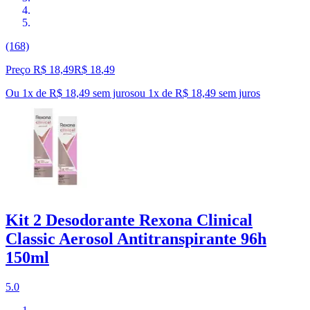
(168)
Preço R$ 18,49
R$
18
,
49
Ou 1x de R$ 18,49 sem juros
ou
1
x de
R$ 18,49
sem juros
Kit 2 Desodorante Rexona Clinical
Classic Aerosol Antitranspirante 96h
150ml
5.0