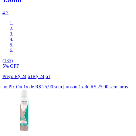
4.7
(135)
5% OFF
Preço R$ 24,61
R$
24
,
61
no Pix
Ou 1x de R$ 25,90 sem juros
ou
1
x de
R$ 25,90
sem juros