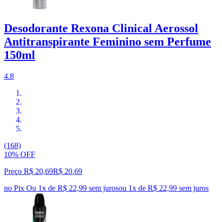
Desodorante Rexona Clinical Aerossol
Antitranspirante Feminino sem Perfume
150ml
4.8
(168)
10% OFF
Preço R$ 20,69
R$
20
,
69
no Pix
Ou 1x de R$ 22,99 sem juros
ou
1
x de
R$ 22,99
sem juros