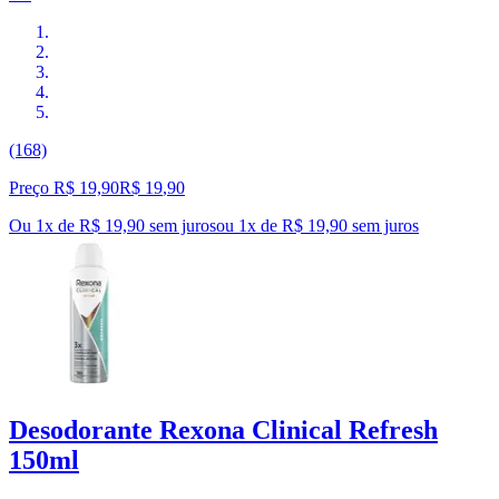
(168)
Preço R$ 19,90
R$
19
,
90
Ou 1x de R$ 19,90 sem juros
ou
1
x de
R$ 19,90
sem juros
Desodorante Rexona Clinical Refresh
150ml