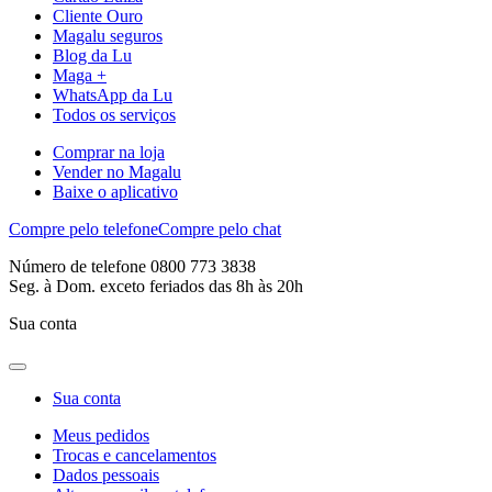
Cliente Ouro
Magalu seguros
Blog da Lu
Maga +
WhatsApp da Lu
Todos os serviços
Comprar na loja
Vender no Magalu
Baixe o aplicativo
Compre pelo telefone
Compre pelo chat
Número de telefone 0800 773 3838
Seg. à Dom. exceto feriados das 8h às 20h
Sua conta
Sua conta
Meus pedidos
Trocas e cancelamentos
Dados pessoais