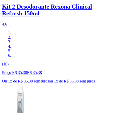
Kit 2 Desodorante Rexona Clinical
Refresh 150ml
4.6
(10)
Preço R$ 35,38
R$
35
,
38
Ou 1x de R$ 35,38 sem juros
ou
1
x de
R$ 35,38
sem juros