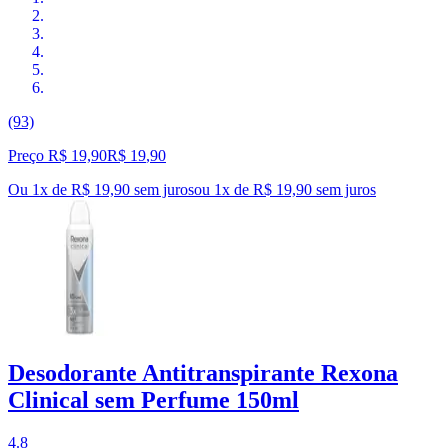
(93)
Preço R$ 19,90
R$
19
,
90
Ou 1x de R$ 19,90 sem juros
ou
1
x de
R$ 19,90
sem juros
Desodorante Antitranspirante Rexona
Clinical sem Perfume 150ml
4.8