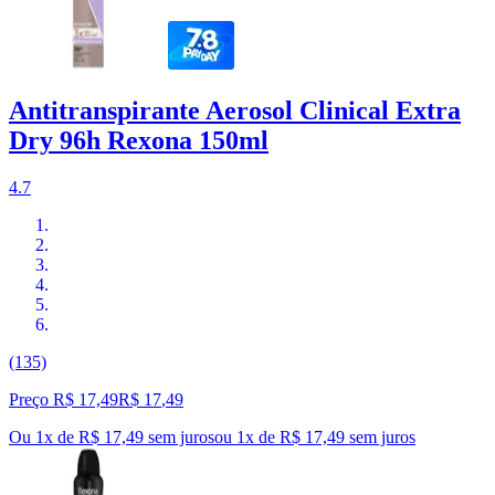
Antitranspirante Aerosol Clinical Extra
Dry 96h Rexona 150ml
4.7
(135)
Preço R$ 17,49
R$
17
,
49
Ou 1x de R$ 17,49 sem juros
ou
1
x de
R$ 17,49
sem juros