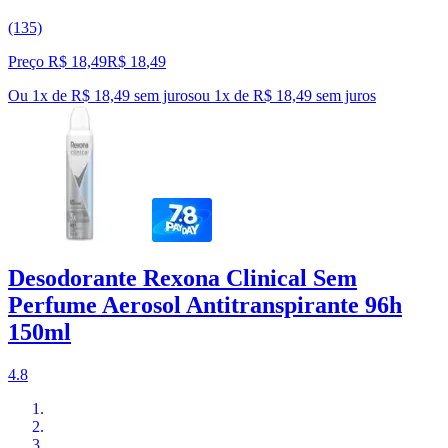
(135)
Preço R$ 18,49
R$
18
,
49
Ou 1x de R$ 18,49 sem juros
ou
1
x de
R$ 18,49
sem juros
Desodorante Rexona Clinical Sem
Perfume Aerosol Antitranspirante 96h
150ml
4.8