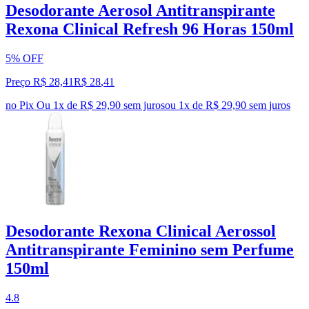
Desodorante Aerosol Antitranspirante
Rexona Clinical Refresh 96 Horas 150ml
5% OFF
Preço R$ 28,41
R$
28
,
41
no Pix
Ou 1x de R$ 29,90 sem juros
ou
1
x de
R$ 29,90
sem juros
Desodorante Rexona Clinical Aerossol
Antitranspirante Feminino sem Perfume
150ml
4.8