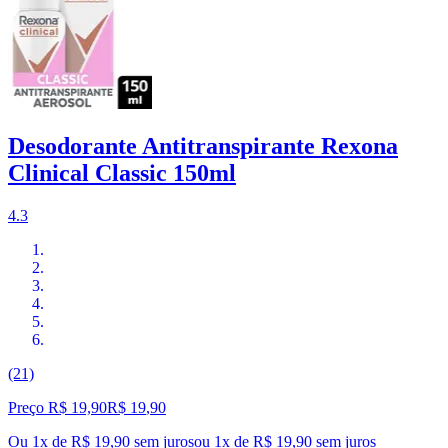
Desodorante Antitranspirante Rexona
Clinical Classic 150ml
4.3
(21)
Preço R$ 19,90
R$
19
,
90
Ou 1x de R$ 19,90 sem juros
ou
1
x de
R$ 19,90
sem juros