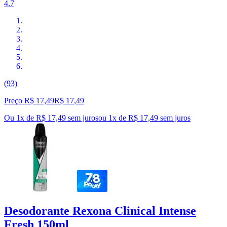
4.7
(93)
Preço R$ 17,49
R$
17
,
49
Ou 1x de R$ 17,49 sem juros
ou
1
x de
R$ 17,49
sem juros
Desodorante Rexona Clinical Intense
Fresh 150ml