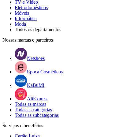
TV e Vídeo
Eletrodomésticos
Móveis
Informática
Moda
Todos os departamentos
Nossas marcas e parceiros
Netshoes
Epoca Cosméticos
KaBuM!
AliExpress
Todas as marcas
Todas as categorias
Todas as subcategorias
Serviços e benefícios
Cartão Luiza