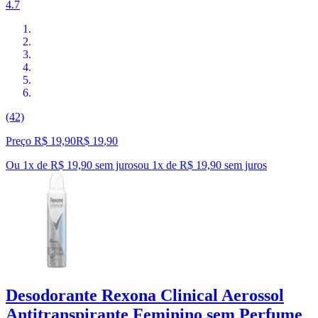
4.7
(42)
Preço R$ 19,90
R$
19
,
90
Ou 1x de R$ 19,90 sem juros
ou
1
x de
R$ 19,90
sem juros
Desodorante Rexona Clinical Aerossol
Antitranspirante Feminino sem Perfume