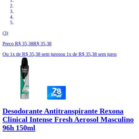
(3)
Preço R$ 35,38
R$
35
,
38
Ou 1x de R$ 35,38 sem juros
ou
1
x de
R$ 35,38
sem juros
Desodorante Antitranspirante Rexona
Clinical Intense Fresh Aerosol Masculino
96h 150ml