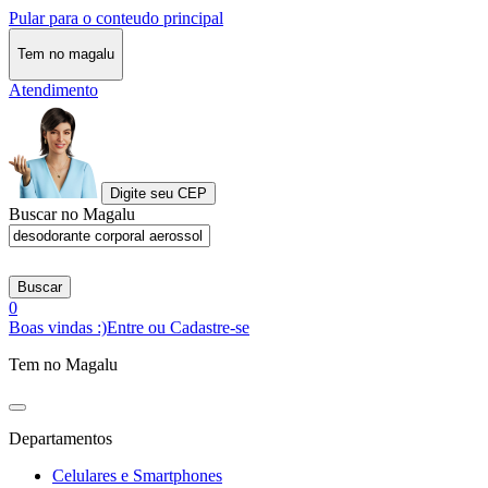
Pular para o conteudo principal
Tem no magalu
Atendimento
Digite seu CEP
Buscar no Magalu
Buscar
0
Boas vindas :)
Entre ou Cadastre-se
Tem no Magalu
Departamentos
Celulares e Smartphones