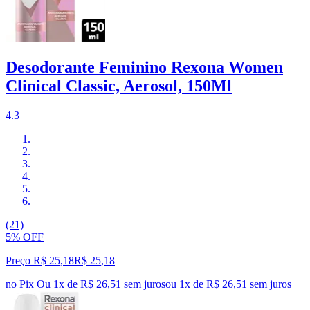
Desodorante Feminino Rexona Women
Clinical Classic, Aerosol, 150Ml
4.3
(21)
5% OFF
Preço R$ 25,18
R$
25
,
18
no Pix
Ou 1x de R$ 26,51 sem juros
ou
1
x de
R$ 26,51
sem juros