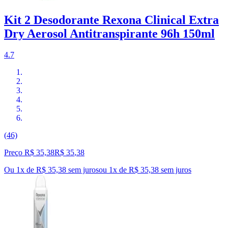
Kit 2 Desodorante Rexona Clinical Extra
Dry Aerosol Antitranspirante 96h 150ml
4.7
(46)
Preço R$ 35,38
R$
35
,
38
Ou 1x de R$ 35,38 sem juros
ou
1
x de
R$ 35,38
sem juros