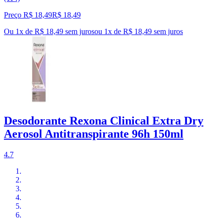
Preço R$ 18,49
R$
18
,
49
Ou 1x de R$ 18,49 sem juros
ou
1
x de
R$ 18,49
sem juros
Desodorante Rexona Clinical Extra Dry
Aerosol Antitranspirante 96h 150ml
4.7