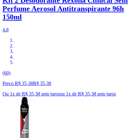
Kit 2 Desodorante Rexona Clinical Sem
Perfume Aerosol Antitranspirante 96h
150ml
4.8
(60)
Preço R$ 35,38
R$
35
,
38
Ou 1x de R$ 35,38 sem juros
ou
1
x de
R$ 35,38
sem juros