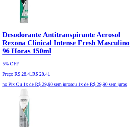
Desodorante Antitranspirante Aerosol
Rexona Clinical Intense Fresh Masculino
96 Horas 150ml
5% OFF
Preço R$ 28,41
R$
28
,
41
no Pix
Ou 1x de R$ 29,90 sem juros
ou
1
x de
R$ 29,90
sem juros