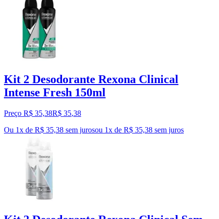
Kit 2 Desodorante Rexona Clinical
Intense Fresh 150ml
Preço R$ 35,38
R$
35
,
38
Ou 1x de R$ 35,38 sem juros
ou
1
x de
R$ 35,38
sem juros