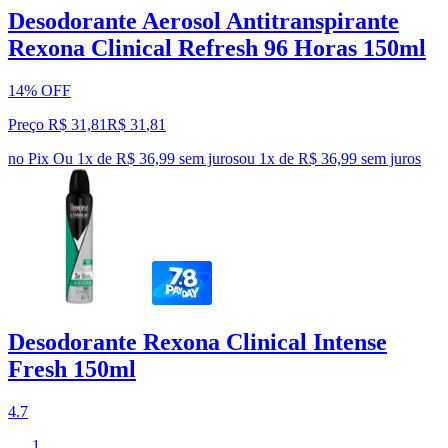
Desodorante Aerosol Antitranspirante
Rexona Clinical Refresh 96 Horas 150ml
14% OFF
Preço R$ 31,81
R$
31
,
81
no Pix
Ou 1x de R$ 36,99 sem juros
ou
1
x de
R$ 36,99
sem juros
Desodorante Rexona Clinical Intense
Fresh 150ml
4.7