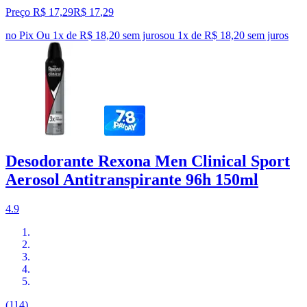
Preço R$ 17,29
R$
17
,
29
no Pix
Ou 1x de R$ 18,20 sem juros
ou
1
x de
R$ 18,20
sem juros
Desodorante Rexona Men Clinical Sport
Aerosol Antitranspirante 96h 150ml
4.9
(114)