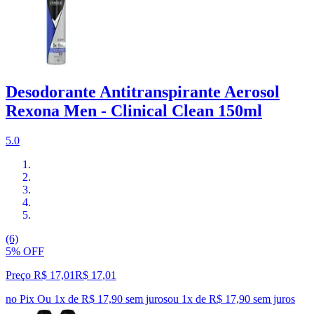
Desodorante Antitranspirante Aerosol
Rexona Men - Clinical Clean 150ml
5.0
(6)
5% OFF
Preço R$ 17,01
R$
17
,
01
no Pix
Ou 1x de R$ 17,90 sem juros
ou
1
x de
R$ 17,90
sem juros