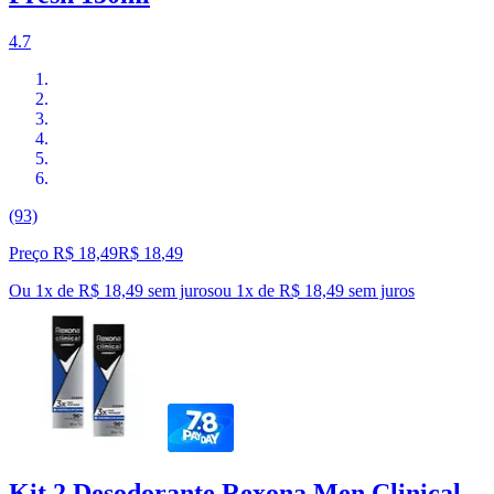
4.7
(93)
Preço R$ 18,49
R$
18
,
49
Ou 1x de R$ 18,49 sem juros
ou
1
x de
R$ 18,49
sem juros
Kit 2 Desodorante Rexona Men Clinical