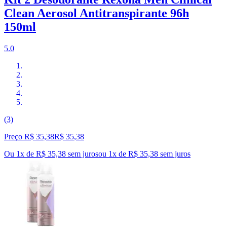
Clean Aerosol Antitranspirante 96h
150ml
5.0
(3)
Preço R$ 35,38
R$
35
,
38
Ou 1x de R$ 35,38 sem juros
ou
1
x de
R$ 35,38
sem juros