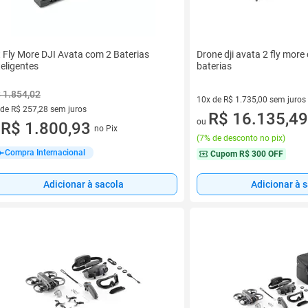
Drone dji avata 2 fly mor
t Fly More DJI Avata com 2 Baterias
baterias
teligentes
 1.854,02
10x de R$ 1.735,00 sem juros
 de R$ 257,28 sem juros
10 vez de R$ 1.735,00 sem jur
R$ 16.135,49
ou
ez de R$ 257,28 sem juros
R$ 1.800,93
no Pix
u
(
7% de desconto no pix
)
Compra Internacional
Cupom
R$ 300 OFF
Adicionar à sacola
Adicionar à 