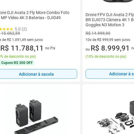
one DJI Avata 2 Fly More Combo Foto
Drone FPV DJI Avata 2 F
 MP Vídeo 4K 3 Baterias - DJI049
BR DJI073 Câmera 4K 1 Ba
Goggles N3 Motion 3
5.0 (2)
 15.062,59
R$ 14.999,90
x de R$ 1.091,49 sem juros
10x de R$ 999,99 sem juros
vez de R$ 1.091,49 sem juros
R$ 11.788,11
10 vez de R$ 999,99 sem juro
R$ 8.999,91
no Pix
n
u
ou
% de desconto no pix
)
(
10% de desconto no pix
)
Cupom
R$ 300 OFF
Adicionar à 
Adicionar à sacola