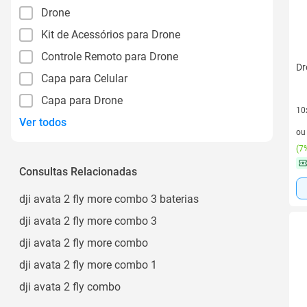
Drone
Kit de Acessórios para Drone
Controle Remoto para Drone
Dr
Capa para Celular
Capa para Drone
10
Ver todos
10 
o
(
7%
Consultas Relacionadas
dji avata 2 fly more combo 3 baterias
dji avata 2 fly more combo 3
dji avata 2 fly more combo
dji avata 2 fly more combo 1
dji avata 2 fly combo