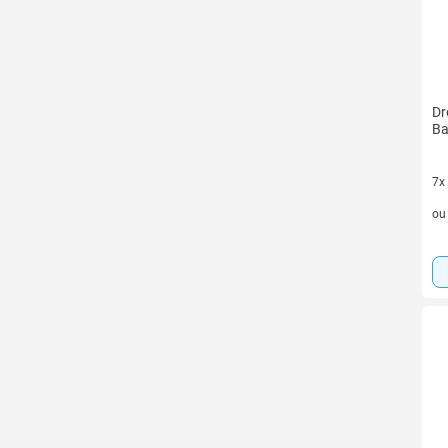
Dr
Ba
7x
7 v
o