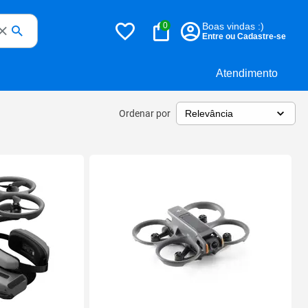
0
Boas vindas :)
Entre ou Cadastre-se
Atendimento
Ordenar por