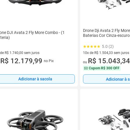
Drone Dji Avata 2 Fly Mo
one DJI Avata 2 Fly More Combo - (1
Baterias Cor Cinza-escuro
teria)
5.0 (2)
10x de R$ 1.504,33 sem juros
 de R$ 1.740,00 sem juros
10 vez de R$ 1.504,33 sem jur
R$ 15.043,34
ez de R$ 1.740,00 sem juros
R$ 12.179,99
no Pix
ou
u
Cupom
R$ 300 OFF
Adicionar à sacola
Adicionar à 