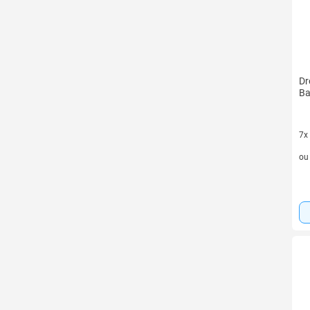
Dr
Ba
7x
7 v
o