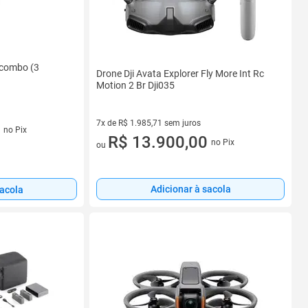
e combo (3
Drone Dji Avata Explorer Fly More Int Rc
Motion 2 Br Dji035
7x de R$ 1.985,71 sem juros
os
no Pix
7 vez de R$ 1.985,71 sem juros
R$ 13.900,00
no Pix
ou
Adicionar à sacola
sacola