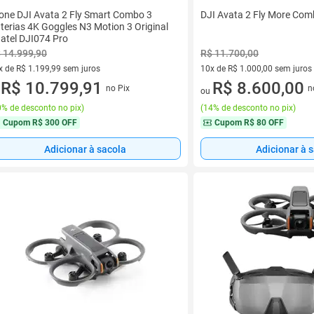
one DJI Avata 2 Fly Smart Combo 3
DJI Avata 2 Fly More Comb
terias 4K Goggles N3 Motion 3 Original
atel DJI074 Pro
 14.999,90
R$ 11.700,00
x de R$ 1.199,99 sem juros
10x de R$ 1.000,00 sem juros
vez de R$ 1.199,99 sem juros
R$ 10.799,91
10 vez de R$ 1.000,00 sem jur
R$ 8.600,00
no Pix
n
u
ou
% de desconto no pix
)
(
14% de desconto no pix
)
Cupom
R$ 300 OFF
Cupom
R$ 80 OFF
Adicionar à sacola
Adicionar à 