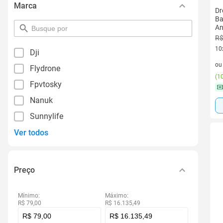
Marca
Dr
Ba
An
pesquisar
por
R$
filtro
10
Dji
10 
o
Flydrone
(
10
Fpvtosky
Nanuk
Sunnylife
Ver todos
Preço
Mínimo:
Máximo:
R$ 79,00
R$ 16.135,49