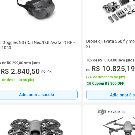
Drone dji avata 360 fly mo
I Goggles N3 (DJI Neo/DJI Avata 2) BR -
2)
I1060
10x de R$ 1.164,00 sem juros
x de R$ 299,00 sem juros
10 vez de R$ 1.164,00 sem jur
R$ 10.825,19
vez de R$ 299,00 sem juros
R$ 2.840,50
ou
no Pix
u
(
7% de desconto no pix
)
 de desconto no pix
)
Cupom
R$ 300 OFF
Adicionar à sacola
Adicionar à 