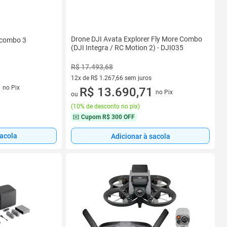
Drone DJI Avata Explorer Fly More Combo
e combo 3
(DJI Integra / RC Motion 2) - DJI035
R$ 17.493,68
12x de R$ 1.267,66 sem juros
os
no Pix
12 vez de R$ 1.267,66 sem juros
R$ 13.690,71
no Pix
ou
(
10% de desconto no pix
)
Cupom
R$ 300 OFF
sacola
Adicionar à sacola