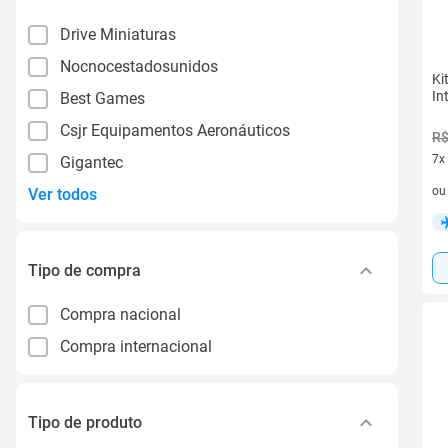
Drive Miniaturas
Nocnocestadosunidos
Ki
In
Best Games
Csjr Equipamentos Aeronáuticos
R$
7x
Gigantec
7 v
o
Ver todos
Tipo de compra
Compra nacional
Compra internacional
Tipo de produto