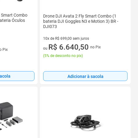
ly Smart Combo
Drone DJI Avata 2 Fly Smart Combo (1
teria Óculos
bateria DJI Goggles N3 e Motion 3) BR -
DJI073
10x de R$ 699,00 sem juros
10 vez de R$ 699,00 sem juros
R$ 6.640,50
no Pix
s
ou
o Pix
(
5% de desconto no pix
)
sacola
Adicionar à sacola