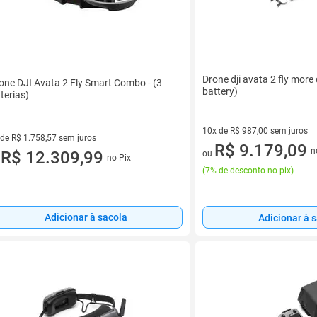
Drone dji avata 2 fly mor
one DJI Avata 2 Fly Smart Combo - (3
battery)
terias)
10x de R$ 987,00 sem juros
 de R$ 1.758,57 sem juros
10 vez de R$ 987,00 sem juro
R$ 9.179,09
n
ez de R$ 1.758,57 sem juros
R$ 12.309,99
ou
no Pix
u
(
7% de desconto no pix
)
Adicionar à sacola
Adicionar à 