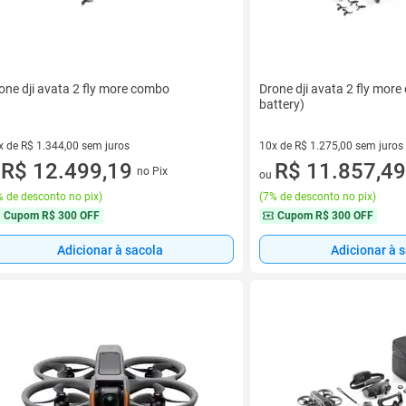
one dji avata 2 fly more combo
Drone dji avata 2 fly mor
battery)
x de R$ 1.344,00 sem juros
10x de R$ 1.275,00 sem juros
vez de R$ 1.344,00 sem juros
R$ 12.499,19
10 vez de R$ 1.275,00 sem jur
R$ 11.857,49
no Pix
u
ou
 de desconto no pix
)
(
7% de desconto no pix
)
Cupom
R$ 300 OFF
Cupom
R$ 300 OFF
Adicionar à sacola
Adicionar à 