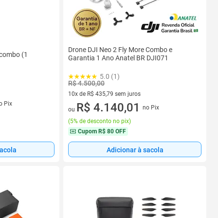
Drone DJI Neo 2 Fly More Combo e
e combo (1
Garantia 1 Ano Anatel BR DJI071
5.0 (1)
R$ 4.500,00
10x de R$ 435,79 sem juros
s
o Pix
10 vez de R$ 435,79 sem juros
R$ 4.140,01
no Pix
ou
(
5% de desconto no pix
)
Cupom
R$ 80 OFF
sacola
Adicionar à sacola