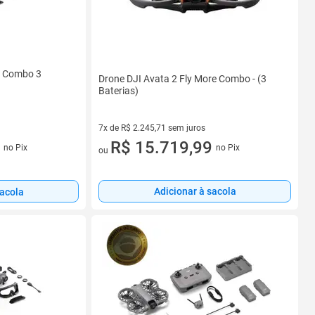
re Combo 3
Drone DJI Avata 2 Fly More Combo - (3
Baterias)
7x de R$ 2.245,71 sem juros
os
7 vez de R$ 2.245,71 sem juros
R$ 15.719,99
no Pix
no Pix
ou
Adicionar à sacola
sacola