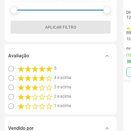
Dr
12
APLICAR FILTRO
R$
12
12 
o
Avaliação
(
10
5
4 e acima
3 e acima
2 e acima
1 e acima
Vendido por