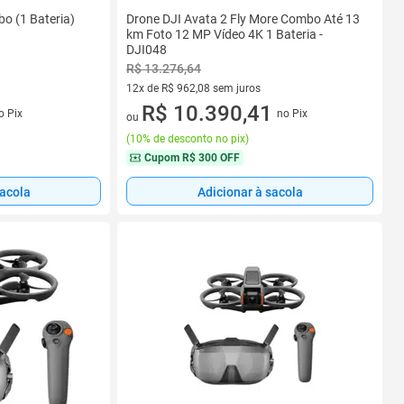
o (1 Bateria)
Drone DJI Avata 2 Fly More Combo Até 13
km Foto 12 MP Vídeo 4K 1 Bateria -
DJI048
R$ 13.276,64
12x de R$ 962,08 sem juros
os
12 vez de R$ 962,08 sem juros
R$ 10.390,41
o Pix
no Pix
ou
(
10% de desconto no pix
)
Cupom
R$ 300 OFF
sacola
Adicionar à sacola