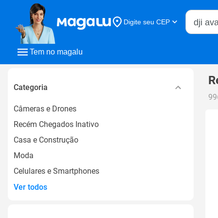
Buscar n
Digite seu CEP
Buscar
Tem no magalu
R
Categoria
99
Câmeras e Drones
Recém Chegados Inativo
Casa e Construção
Moda
Celulares e Smartphones
Ver todos