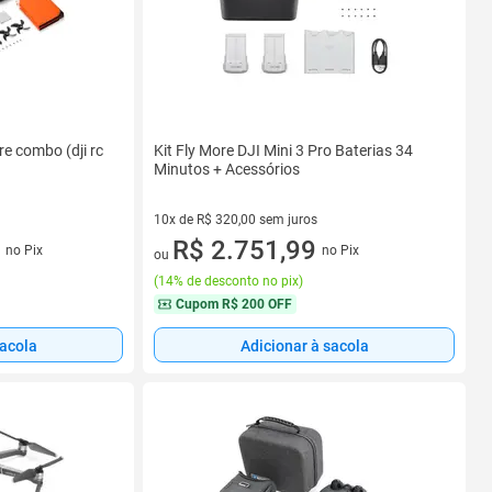
re combo (dji rc
Kit Fly More DJI Mini 3 Pro Baterias 34
Minutos + Acessórios
10x de R$ 320,00 sem juros
os
10 vez de R$ 320,00 sem juros
R$ 2.751,99
no Pix
no Pix
ou
(
14% de desconto no pix
)
Cupom
R$ 200 OFF
sacola
Adicionar à sacola