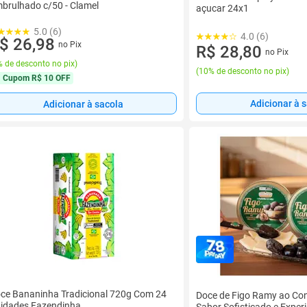
brulhado c/50 - Clamel
açucar 24x1
5.0 (6)
4.0 (6)
$ 26,98
no Pix
R$ 28,80
no Pix
 de desconto no pix
)
(
10% de desconto no pix
)
Cupom
R$ 10 OFF
Adicionar à 
Adicionar à sacola
ce Bananinha Tradicional 720g Com 24
Doce de Figo Ramy ao Co
idades Fazendinha
Sabor Sofisticado e Exper