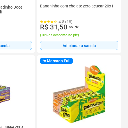
Bananinha com cholate zero açucar 20x1
Dadinho Doce
i
4.8 (18)
R$ 31,50
no Pix
(
10% de desconto no pix
)
sacola
Adicionar à sacola
Mercado Full
a passa zero