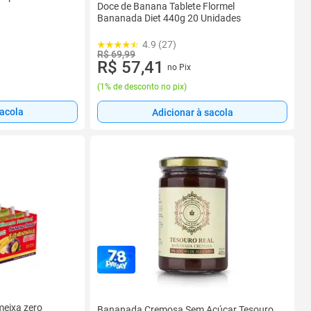
Doce de Banana Tablete Flormel
Bananada Diet 440g 20 Unidades
4.9 (27)
R$ 69,99
R$ 57,41
no Pix
(
1% de desconto no pix
)
sacola
Adicionar à sacola
meixa zero
Bananada Cremosa Sem Açúcar Tesouro