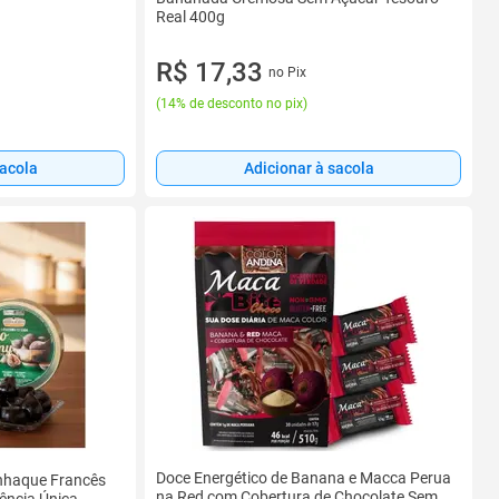
Real 400g
R$ 17,33
no Pix
(
14% de desconto no pix
)
sacola
Adicionar à sacola
Doce Energético de Banana e Macca Perua
nhaque Francês
na Red com Cobertura de Chocolate Sem
iência Única