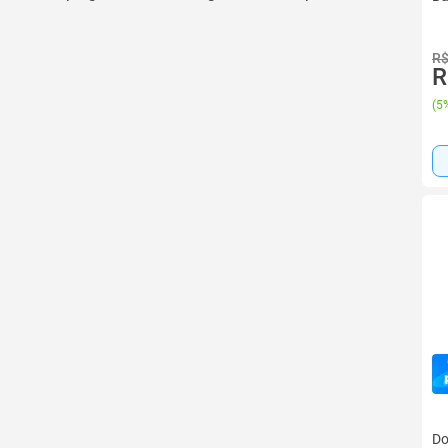
R$
R
(
5%
Do