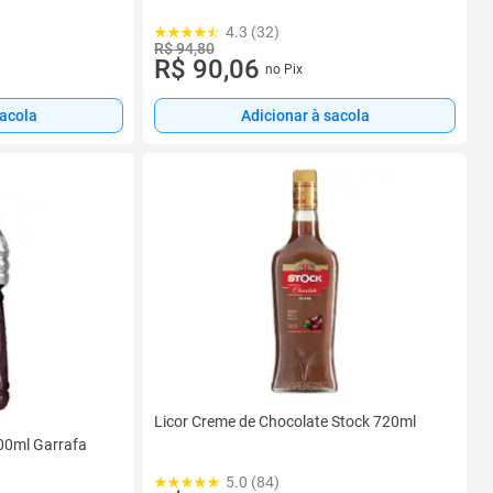
4.3 (32)
R$ 94,80
R$ 90,06
no Pix
Adicionar à sacola
sacola
Licor Creme de Chocolate Stock 720ml
00ml Garrafa
5.0 (84)