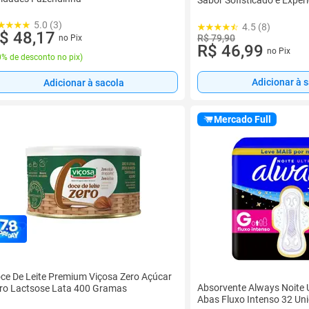
5.0 (3)
4.5 (8)
$ 48,17
R$ 79,90
no Pix
R$ 46,99
no Pix
% de desconto no pix
)
Adicionar à 
Adicionar à sacola
Mercado Full
ce De Leite Premium Viçosa Zero Açúcar
Absorvente Always Noite 
ro Lactsose Lata 400 Gramas
Abas Fluxo Intenso 32 Un