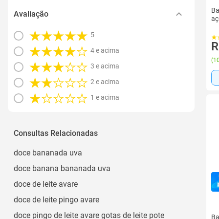
Ba
Avaliação
aç
5
R
4 e acima
(
10
3 e acima
2 e acima
1 e acima
Consultas Relacionadas
doce bananada uva
doce banana bananada uva
doce de leite avare
doce de leite pingo avare
doce pingo de leite avare gotas de leite pote
Ba