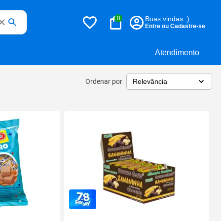
0
Boas vindas :)
Entre ou Cadastre-se
Atendimento
Ordenar por