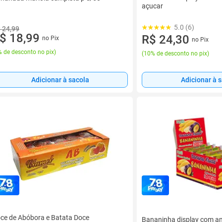
açucar
5.0 (6)
 24,99
$ 18,99
R$ 24,30
no Pix
no Pix
 de desconto no pix
)
(
10% de desconto no pix
)
Adicionar à 
Adicionar à sacola
ce de Abóbora e Batata Doce
Bananinha display com a