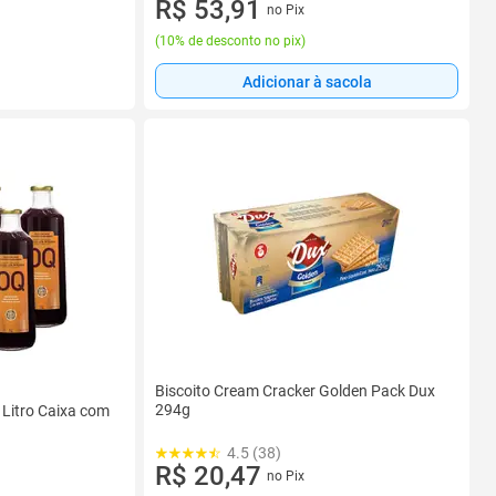
R$ 53,91
no Pix
(
10% de desconto no pix
)
Adicionar à sacola
Biscoito Cream Cracker Golden Pack Dux
294g
 Litro Caixa com
4.5 (38)
R$ 20,47
no Pix