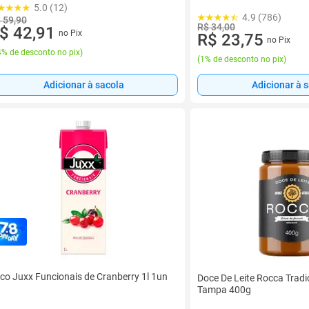
5.0 (12)
4.9 (786)
 59,90
R$ 34,00
$ 42,91
no Pix
R$ 23,75
no Pix
% de desconto no pix
)
(
1% de desconto no pix
)
Adicionar à sacola
Adicionar à 
co Juxx Funcionais de Cranberry 1l 1un
Doce De Leite Rocca Trad
Tampa 400g