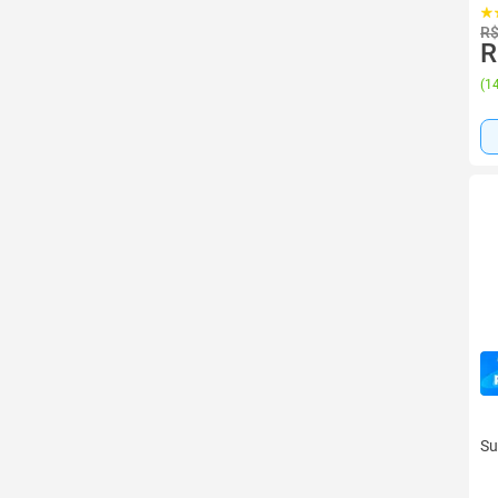
R$
R
(
14
Su