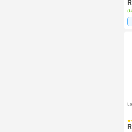
R
(
14
La
R