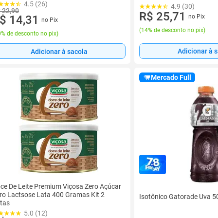
4.5 (26)
4.9 (30)
 22,90
R$ 25,71
no Pix
$ 14,31
no Pix
(
14% de desconto no pix
)
% de desconto no pix
)
Adicionar à 
Adicionar à sacola
Mercado Full
ce De Leite Premium Viçosa Zero Açúcar
ro Lactsose Lata 400 Gramas Kit 2
Isotônico Gatorade Uva 5
tas
5.0 (12)