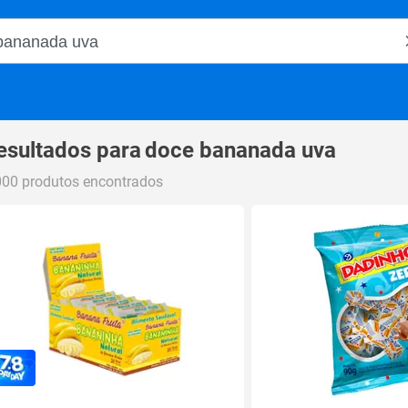
o Magalu
esultados para
doce bananada uva
000 produtos encontrados