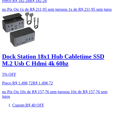
Preço R$ 182,28
R$
182
,
28
no Pix
Ou 1x de R$ 211,95 sem juros
ou
1
x de
R$ 211,95
sem juros
Dock Station 18x1 Hub Cabletime SSD
M.2 Usb C Hdmi 4k 60hz
5% OFF
Preço R$ 1.498,72
R$
1.498
,
72
no Pix
Ou 10x de R$ 157,76 sem juros
ou
10
x de
R$ 157,76
sem
juros
Cupom R$ 40 OFF