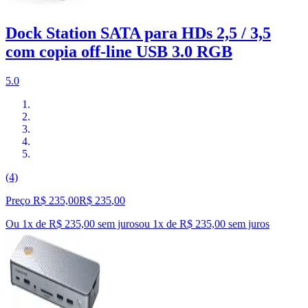
Dock Station SATA para HDs 2,5 / 3,5
com copia off-line USB 3.0 RGB
5.0
(4)
Preço R$ 235,00
R$
235
,
00
Ou 1x de R$ 235,00 sem juros
ou
1
x de
R$ 235,00
sem juros