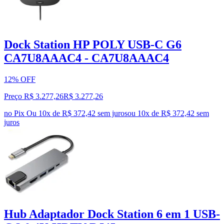
Dock Station HP POLY USB-C G6
CA7U8AAAC4 - CA7U8AAAC4
12% OFF
Preço R$ 3.277,26
R$
3.277
,
26
no Pix
Ou 10x de R$ 372,42 sem juros
ou
10
x de
R$ 372,42
sem
juros
Hub Adaptador Dock Station 6 em 1 USB-