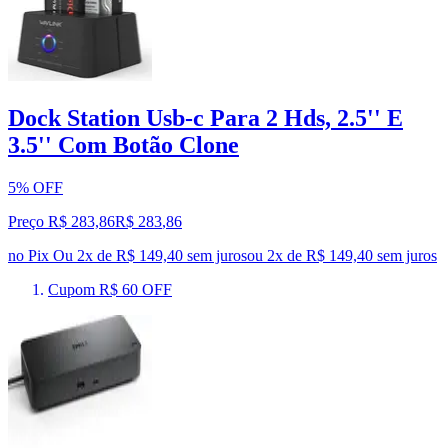
Dock Station Usb-c Para 2 Hds, 2.5'' E
3.5'' Com Botão Clone
5% OFF
Preço R$ 283,86
R$
283
,
86
no Pix
Ou 2x de R$ 149,40 sem juros
ou
2
x de
R$ 149,40
sem juros
Cupom R$ 60 OFF