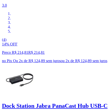
3.0
(4)
14% OFF
Preço R$ 214,81
R$
214
,
81
no Pix
Ou 2x de R$ 124,89 sem juros
ou
2
x de
R$ 124,89
sem juros
Dock Station Jabra PanaCast Hub USB-C