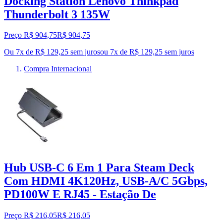
Docking Station Lenovo Thinkpad
Thunderbolt 3 135W
Preço R$ 904,75
R$
904
,
75
Ou 7x de R$ 129,25 sem juros
ou
7
x de
R$ 129,25
sem juros
Compra Internacional
Hub USB-C 6 Em 1 Para Steam Deck
Com HDMI 4K120Hz, USB-A/C 5Gbps,
PD100W E RJ45 - Estação De
Preço R$ 216,05
R$
216
,
05