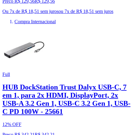
Preço R$ 129,56
R$
129
,
56
Ou 7x de R$ 18,51 sem juros
ou
7
x de
R$ 18,51
sem juros
Compra Internacional
Full
HUB DockStation Trust Dalyx USB-C, 7
em 1, para 2x HDMI, DisplayPort, 2x
USB-A 3.2 Gen 1, USB-C 3.2 Gen 1, USB-
C PD 100W - 25661
12% OFF
Preço R$ 342,21
R$
342
,
21