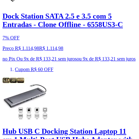
Dock Station SATA 2.5 e 3.5 com 5
Entradas - Clone Offline - 6558US3-C
7% OFF
Preço R$ 1.114,98
R$
1.114
,
98
no Pix
Ou 9x de R$ 133,21 sem juros
ou
9
x de
R$ 133,21
sem juros
Cupom R$ 60 OFF
Hub USB C Docking Station Laptop 11