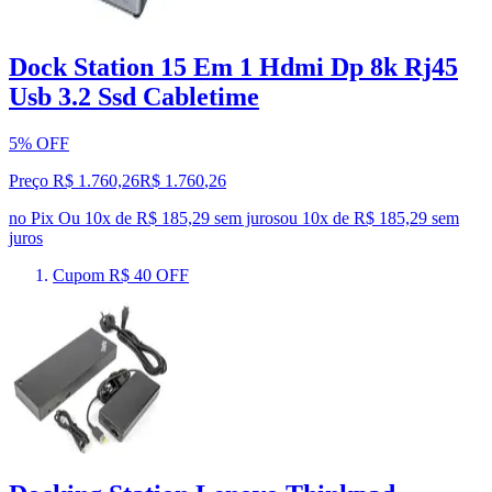
Dock Station 15 Em 1 Hdmi Dp 8k Rj45
Usb 3.2 Ssd Cabletime
5% OFF
Preço R$ 1.760,26
R$
1.760
,
26
no Pix
Ou 10x de R$ 185,29 sem juros
ou
10
x de
R$ 185,29
sem
juros
Cupom R$ 40 OFF