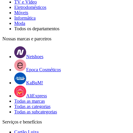
TV e Vídeo
Eletrodomésticos
Móveis
Informática
Moda
Todos os departamentos
Nossas marcas e parceiros
Netshoes
Epoca Cosméticos
KaBuM!
AliExpress
Todas as marcas
Todas as categorias
Todas as subcategorias
Serviços e benefícios
Cartão Luiza