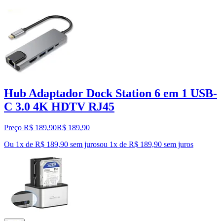
Hub Adaptador Dock Station 6 em 1 USB-
C 3.0 4K HDTV RJ45
Preço R$ 189,90
R$
189
,
90
Ou 1x de R$ 189,90 sem juros
ou
1
x de
R$ 189,90
sem juros