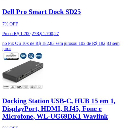
Dell Pro Smart Dock SD25
7% OFF
Preço R$ 1.700,27
R$
1.700
,
27
no Pix
Ou 10x de R$ 182,83 sem juros
ou
10
x de
R$ 182,83
sem
juros
Docking Station USB-C, HUB 15 em 1,
DisplayPort, HDMI, RJ45, Fone e
Microfone, WL-UG69DK1 Wavlink