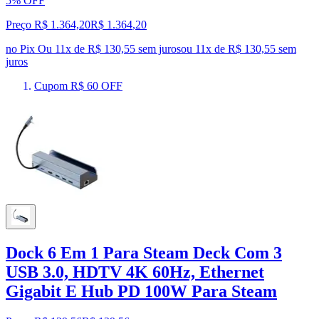
5% OFF
Preço R$ 1.364,20
R$
1.364
,
20
no Pix
Ou 11x de R$ 130,55 sem juros
ou
11
x de
R$ 130,55
sem
juros
Cupom R$ 60 OFF
Dock 6 Em 1 Para Steam Deck Com 3
USB 3.0, HDTV 4K 60Hz, Ethernet
Gigabit E Hub PD 100W Para Steam