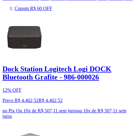
Cupom R$ 60 OFF
Dock Station Logitech Logi DOCK
Bluetooth Grafite - 986-000026
12% OFF
Preço R$ 4.462,52
R$
4.462
,
52
no Pix
Ou 10x de R$ 507,11 sem juros
ou
10
x de
R$ 507,11
sem
juros