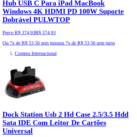
Hub USB C Para iPad MacBook
Windows 4K HDMI PD 100W Suporte
Dobrável PULWTOP
Preço R$ 374,93
R$
374
,
93
Ou 7x de R$ 53,56 sem juros
ou
7
x de
R$ 53,56
sem juros
Compra Internacional
Dock Station Usb 2 Hd Case 2.5/3.5 Hdd
Sata IDE Com Leitor De Cartões
Universal