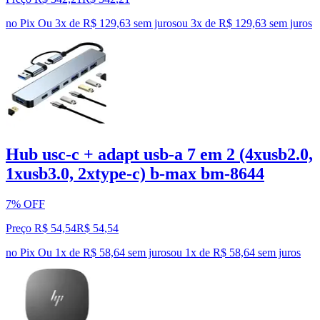
no Pix
Ou 3x de R$ 129,63 sem juros
ou
3
x de
R$ 129,63
sem juros
Hub usc-c + adapt usb-a 7 em 2 (4xusb2.0,
1xusb3.0, 2xtype-c) b-max bm-8644
7% OFF
Preço R$ 54,54
R$
54
,
54
no Pix
Ou 1x de R$ 58,64 sem juros
ou
1
x de
R$ 58,64
sem juros