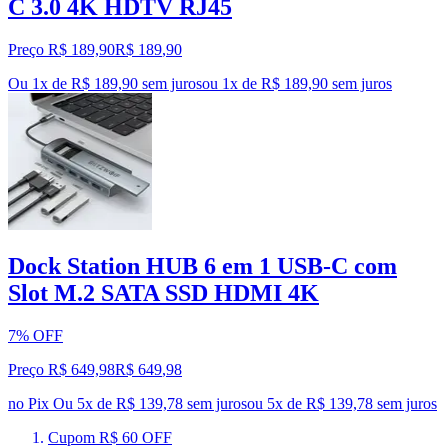
C 3.0 4K HDTV RJ45
Preço R$ 189,90
R$
189
,
90
Ou 1x de R$ 189,90 sem juros
ou
1
x de
R$ 189,90
sem juros
Dock Station HUB 6 em 1 USB-C com
Slot M.2 SATA SSD HDMI 4K
7% OFF
Preço R$ 649,98
R$
649
,
98
no Pix
Ou 5x de R$ 139,78 sem juros
ou
5
x de
R$ 139,78
sem juros
Cupom R$ 60 OFF