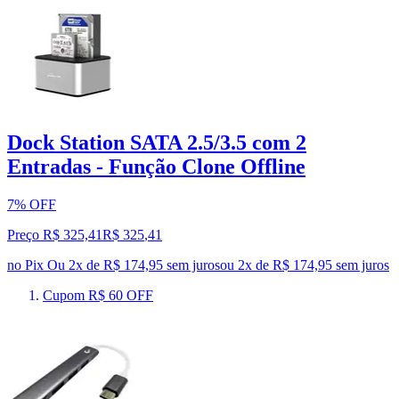
Dock Station SATA 2.5/3.5 com 2
Entradas - Função Clone Offline
7% OFF
Preço R$ 325,41
R$
325
,
41
no Pix
Ou 2x de R$ 174,95 sem juros
ou
2
x de
R$ 174,95
sem juros
Cupom R$ 60 OFF