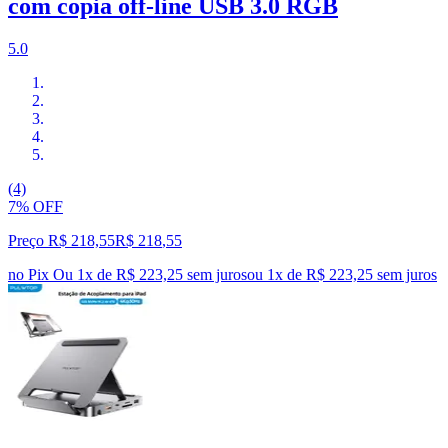
com copia off-line USB 3.0 RGB
5.0
(4)
7% OFF
Preço R$ 218,55
R$
218
,
55
no Pix
Ou 1x de R$ 223,25 sem juros
ou
1
x de
R$ 223,25
sem juros