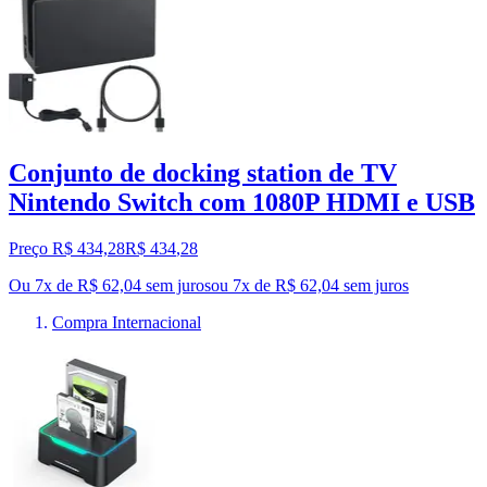
Conjunto de docking station de TV
Nintendo Switch com 1080P HDMI e USB
Preço R$ 434,28
R$
434
,
28
Ou 7x de R$ 62,04 sem juros
ou
7
x de
R$ 62,04
sem juros
Compra Internacional