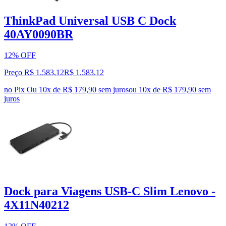
ThinkPad Universal USB C Dock
40AY0090BR
12% OFF
Preço R$ 1.583,12
R$
1.583
,
12
no Pix
Ou 10x de R$ 179,90 sem juros
ou
10
x de
R$ 179,90
sem
juros
Dock para Viagens USB-C Slim Lenovo -
4X11N40212