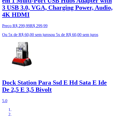
em 1 Multi-Port USB Hubs Adapter with
3 USB 3.0, VGA, Charging Power, Audio,
4K HDMI
Preço R$ 299,99
R$
299
,
99
Ou 5x de R$ 60,00 sem juros
ou
5
x de
R$ 60,00
sem juros
Dock Station Para Ssd E Hd Sata E Ide
De 2,5 E 3,5 Bivolt
5.0