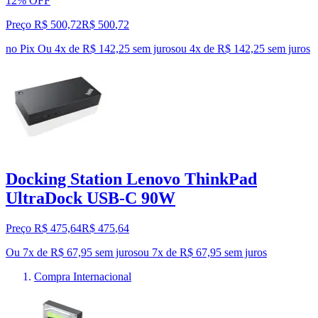
12% OFF
Preço R$ 500,72
R$
500
,
72
no Pix
Ou 4x de R$ 142,25 sem juros
ou
4
x de
R$ 142,25
sem juros
Docking Station Lenovo ThinkPad
UltraDock USB-C 90W
Preço R$ 475,64
R$
475
,
64
Ou 7x de R$ 67,95 sem juros
ou
7
x de
R$ 67,95
sem juros
Compra Internacional