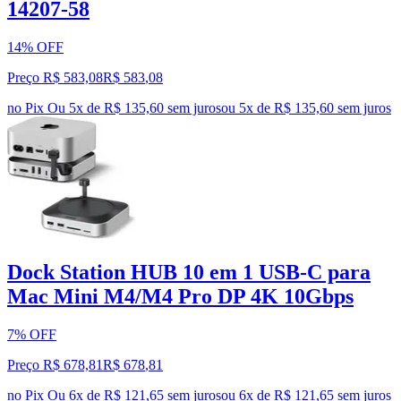
14207-58
14% OFF
Preço R$ 583,08
R$
583
,
08
no Pix
Ou 5x de R$ 135,60 sem juros
ou
5
x de
R$ 135,60
sem juros
Dock Station HUB 10 em 1 USB-C para
Mac Mini M4/M4 Pro DP 4K 10Gbps
7% OFF
Preço R$ 678,81
R$
678
,
81
no Pix
Ou 6x de R$ 121,65 sem juros
ou
6
x de
R$ 121,65
sem juros