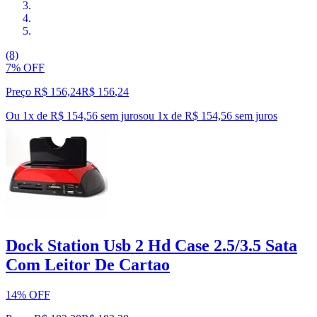
(8)
7% OFF
Preço R$ 156,24
R$
156
,
24
Ou 1x de R$ 154,56 sem juros
ou
1
x de
R$ 154,56
sem juros
Dock Station Usb 2 Hd Case 2.5/3.5 Sata
Com Leitor De Cartao
14% OFF