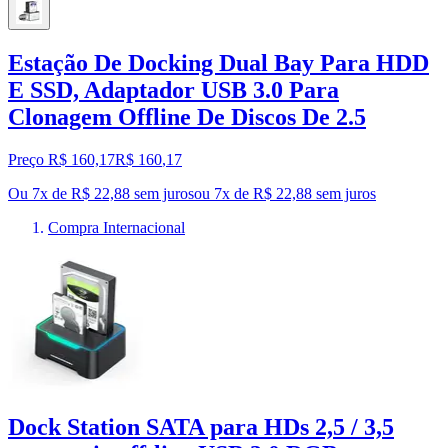
Estação De Docking Dual Bay Para HDD
E SSD, Adaptador USB 3.0 Para
Clonagem Offline De Discos De 2.5
Preço R$ 160,17
R$
160
,
17
Ou 7x de R$ 22,88 sem juros
ou
7
x de
R$ 22,88
sem juros
Compra Internacional
Dock Station SATA para HDs 2,5 / 3,5