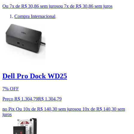
Ou 7x de R$ 30,86 sem juros
ou
7
x de
R$ 30,86
sem juros
Compra Internacional
Dell Pro Dock WD25
7% OFF
Preço R$ 1.304,79
R$
1.304
,
79
no Pix
Ou 10x de R$ 140,30 sem juros
ou
10
x de
R$ 140,30
sem
juros