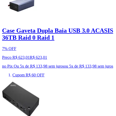
Case Gaveta Dupla Baia USB 3.0 ACASIS
36TB Raid 0 Raid 1
7% OFF
Preço R$ 623,01
R$
623
,
01
no Pix
Ou 5x de R$ 133,98 sem juros
ou
5
x de
R$ 133,98
sem juros
Cupom R$ 60 OFF