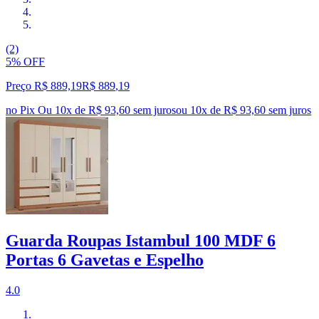
(2)
5% OFF
Preço R$ 889,19
R$
889
,
19
no Pix
Ou 10x de R$ 93,60 sem juros
ou
10
x de
R$ 93,60
sem juros
Guarda Roupas Istambul 100 MDF 6
Portas 6 Gavetas e Espelho
4.0