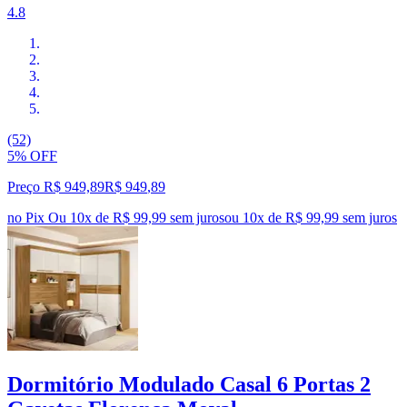
4.8
(52)
5% OFF
Preço R$ 949,89
R$
949
,
89
no Pix
Ou 10x de R$ 99,99 sem juros
ou
10
x de
R$ 99,99
sem juros
Dormitório Modulado Casal 6 Portas 2