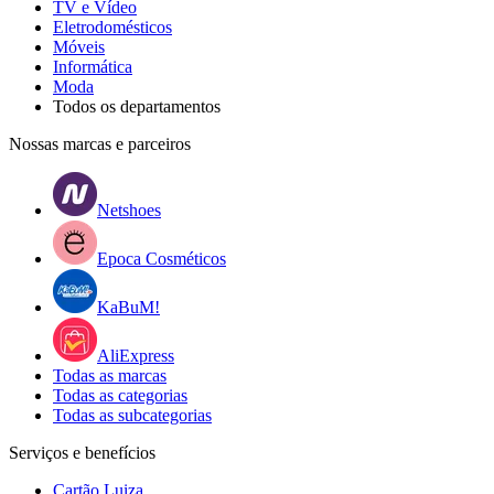
TV e Vídeo
Eletrodomésticos
Móveis
Informática
Moda
Todos os departamentos
Nossas marcas e parceiros
Netshoes
Epoca Cosméticos
KaBuM!
AliExpress
Todas as marcas
Todas as categorias
Todas as subcategorias
Serviços e benefícios
Cartão Luiza