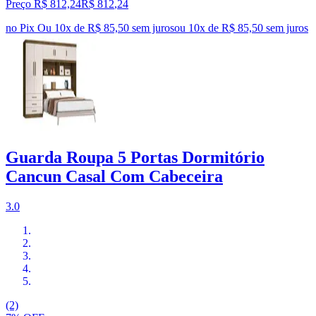
Preço R$ 812,24
R$
812
,
24
no Pix
Ou 10x de R$ 85,50 sem juros
ou
10
x de
R$ 85,50
sem juros
Guarda Roupa 5 Portas Dormitório
Cancun Casal Com Cabeceira
3.0
(2)