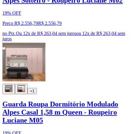
Alpes Solteiro - Roupeiro Luciane M02
19% OFF
Preço R$ 2.556,79
R$
2.556
,
79
no Pix
Ou 12x de R$ 263,04 sem juros
ou
12
x de
R$ 263,04
sem
juros
+1
Guarda Roupa Dormitório Modulado
Alpes Casal 1,58 m Queen - Roupeiro
Luciane M05
19% OFF