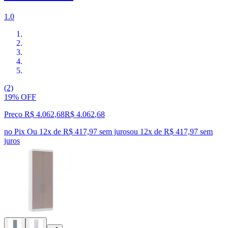
1.0
(2)
19% OFF
Preço R$ 4.062,68
R$
4.062
,
68
no Pix
Ou 12x de R$ 417,97 sem juros
ou
12
x de
R$ 417,97
sem
juros