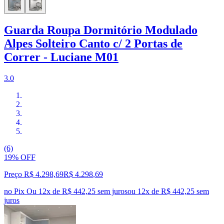
Guarda Roupa Dormitório Modulado
Alpes Solteiro Canto c/ 2 Portas de
Correr - Luciane M01
3.0
(6)
19% OFF
Preço R$ 4.298,69
R$
4.298
,
69
no Pix
Ou 12x de R$ 442,25 sem juros
ou
12
x de
R$ 442,25
sem
juros