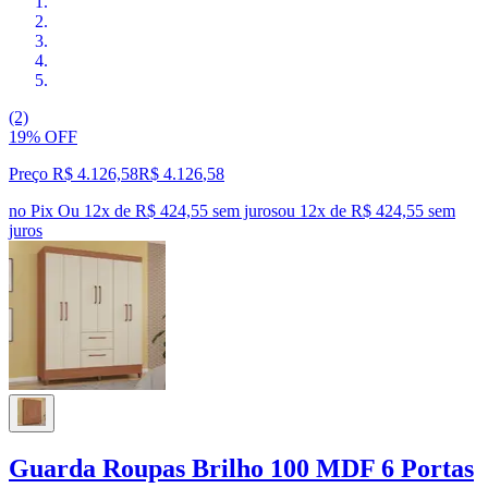
(2)
19% OFF
Preço R$ 4.126,58
R$
4.126
,
58
no Pix
Ou 12x de R$ 424,55 sem juros
ou
12
x de
R$ 424,55
sem
juros
Guarda Roupas Brilho 100 MDF 6 Portas