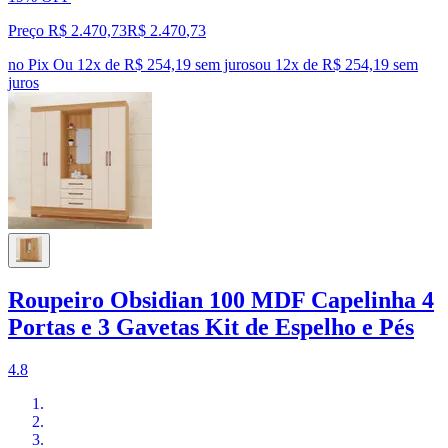
Preço R$ 2.470,73
R$
2.470
,
73
no Pix
Ou 12x de R$ 254,19 sem juros
ou
12
x de
R$ 254,19
sem
juros
Roupeiro Obsidian 100 MDF Capelinha 4
Portas e 3 Gavetas Kit de Espelho e Pés
4.8