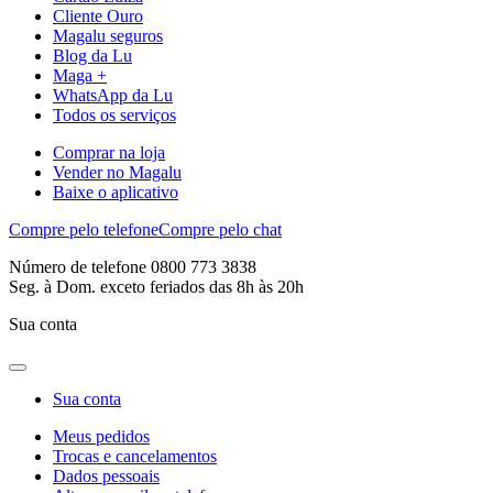
Cliente Ouro
Magalu seguros
Blog da Lu
Maga +
WhatsApp da Lu
Todos os serviços
Comprar na loja
Vender no Magalu
Baixe o aplicativo
Compre pelo telefone
Compre pelo chat
Número de telefone 0800 773 3838
Seg. à Dom. exceto feriados das 8h às 20h
Sua conta
Sua conta
Meus pedidos
Trocas e cancelamentos
Dados pessoais