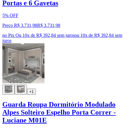
Portas e 6 Gavetas
5% OFF
Preço R$ 3.731,98
R$
3.731
,
98
no Pix
Ou 10x de R$ 392,84 sem juros
ou
10
x de
R$ 392,84
sem
juros
+1
Guarda Roupa Dormitório Modulado
Alpes Solteiro Espelho Porta Correr -
Luciane M01E