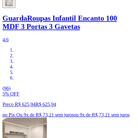
GuardaRoupas Infantil Encanto 100
MDF 3 Portas 3 Gavetas
4.6
(96)
5% OFF
Preço R$ 625,94
R$
625
,
94
no Pix
Ou 9x de R$ 73,21 sem juros
ou
9
x de
R$ 73,21
sem juros