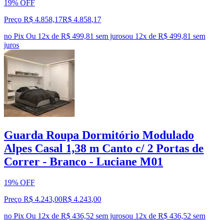
19% OFF
Preço R$ 4.858,17
R$
4.858
,
17
no Pix
Ou 12x de R$ 499,81 sem juros
ou
12
x de
R$ 499,81
sem
juros
Guarda Roupa Dormitório Modulado
Alpes Casal 1,38 m Canto c/ 2 Portas de
Correr - Branco - Luciane M01
19% OFF
Preço R$ 4.243,00
R$
4.243
,
00
no Pix
Ou 12x de R$ 436,52 sem juros
ou
12
x de
R$ 436,52
sem