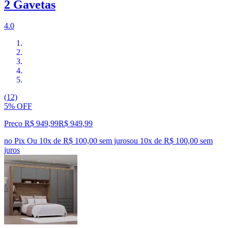
2 Gavetas
4.0
(12)
5% OFF
Preço R$ 949,99
R$
949
,
99
no Pix
Ou 10x de R$ 100,00 sem juros
ou
10
x de
R$ 100,00
sem
juros