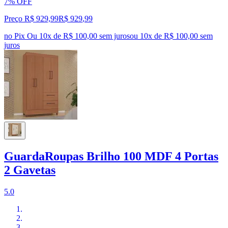
7% OFF
Preço R$ 929,99
R$
929
,
99
no Pix
Ou 10x de R$ 100,00 sem juros
ou
10
x de
R$ 100,00
sem
juros
GuardaRoupas Brilho 100 MDF 4 Portas
2 Gavetas
5.0