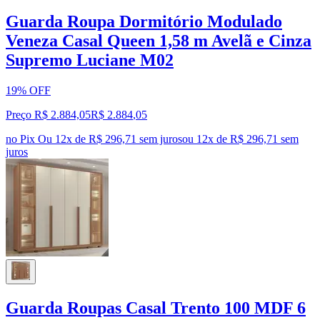
Guarda Roupa Dormitório Modulado
Veneza Casal Queen 1,58 m Avelã e Cinza
Supremo Luciane M02
19% OFF
Preço R$ 2.884,05
R$
2.884
,
05
no Pix
Ou 12x de R$ 296,71 sem juros
ou
12
x de
R$ 296,71
sem
juros
Guarda Roupas Casal Trento 100 MDF 6