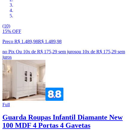
(10)
15% OFF
Preço R$ 1.489,98
R$
1.489
,
98
no Pix
Ou 10x de R$ 175,29 sem juros
ou
10
x de
R$ 175,29
sem
juros
Full
Guarda Roupas Infantil Diamante New
100 MDF 4 Portas 4 Gavetas