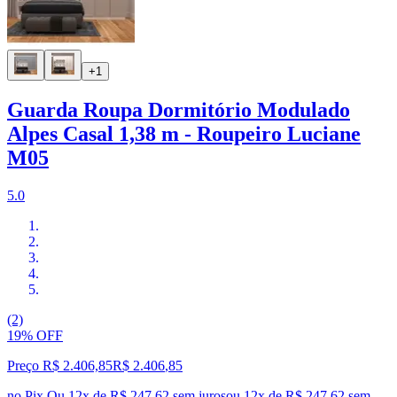
+1
Guarda Roupa Dormitório Modulado
Alpes Casal 1,38 m - Roupeiro Luciane
M05
5.0
(2)
19% OFF
Preço R$ 2.406,85
R$
2.406
,
85
no Pix
Ou 12x de R$ 247,62 sem juros
ou
12
x de
R$ 247,62
sem