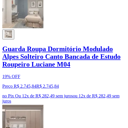
Guarda Roupa Dormitório Modulado
Alpes Solteiro Canto Bancada de Estudo
Roupeiro Luciane M04
19% OFF
Preço R$ 2.745,84
R$
2.745
,
84
no Pix
Ou 12x de R$ 282,49 sem juros
ou
12
x de
R$ 282,49
sem
juros