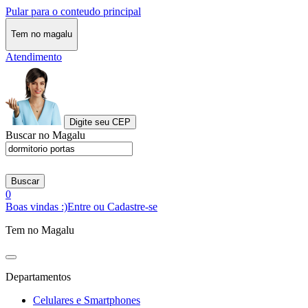
Pular para o conteudo principal
Tem no magalu
Atendimento
Digite seu CEP
Buscar no Magalu
Buscar
0
Boas vindas :)
Entre ou Cadastre-se
Tem no Magalu
Departamentos
Celulares e Smartphones