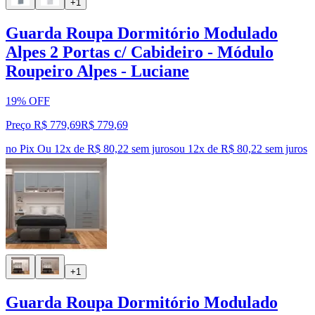
+1
Guarda Roupa Dormitório Modulado
Alpes 2 Portas c/ Cabideiro - Módulo
Roupeiro Alpes - Luciane
19% OFF
Preço R$ 779,69
R$
779
,
69
no Pix
Ou 12x de R$ 80,22 sem juros
ou
12
x de
R$ 80,22
sem juros
+1
Guarda Roupa Dormitório Modulado