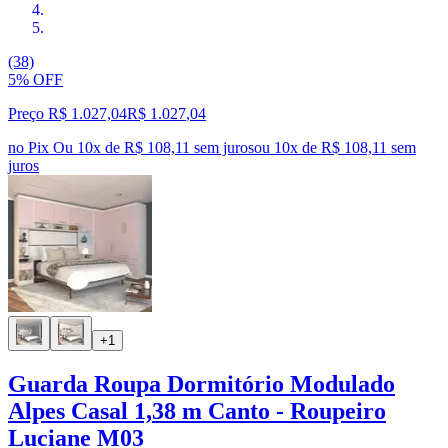
(38)
5% OFF
Preço R$ 1.027,04
R$
1.027
,
04
no Pix
Ou 10x de R$ 108,11 sem juros
ou
10
x de
R$ 108,11
sem
juros
+1
Guarda Roupa Dormitório Modulado
Alpes Casal 1,38 m Canto - Roupeiro
Luciane M03