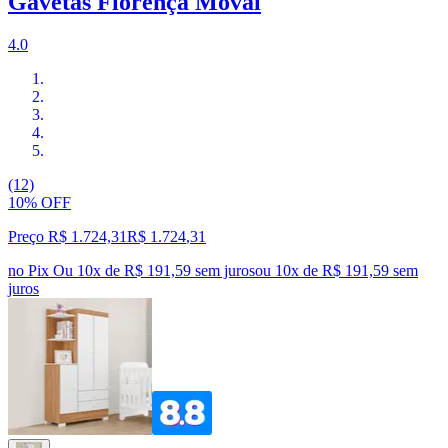
Gavetas Florença Moval
4.0
(12)
10% OFF
Preço R$ 1.724,31
R$
1.724
,
31
no Pix
Ou 10x de R$ 191,59 sem juros
ou
10
x de
R$ 191,59
sem
juros