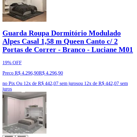
Guarda Roupa Dormitório Modulado
Alpes Casal 1,58 m Queen Canto c/ 2
Portas de Correr - Branco - Luciane M01
19% OFF
Preço R$ 4.296,90
R$
4.296
,
90
no Pix
Ou 12x de R$ 442,07 sem juros
ou
12
x de
R$ 442,07
sem
juros