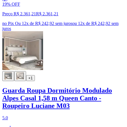
19% OFF
Preço R$ 2.361,21
R$
2.361
,
21
no Pix
Ou 12x de R$ 242,92 sem juros
ou
12
x de
R$ 242,92
sem
juros
+1
Guarda Roupa Dormitório Modulado
Alpes Casal 1,58 m Queen Canto -
Roupeiro Luciane M03
5.0