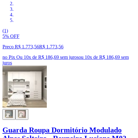
(1)
5% OFF
Preço R$ 1.773,56
R$
1.773
,
56
no Pix
Ou 10x de R$ 186,69 sem juros
ou
10
x de
R$ 186,69
sem
juros
Guarda Roupa Dormitório Modulado