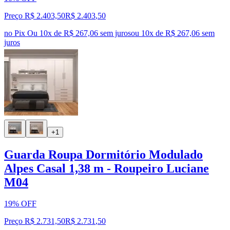
Preço R$ 2.403,50
R$
2.403
,
50
no Pix
Ou 10x de R$ 267,06 sem juros
ou
10
x de
R$ 267,06
sem
juros
+1
Guarda Roupa Dormitório Modulado
Alpes Casal 1,38 m - Roupeiro Luciane
M04
19% OFF
Preço R$ 2.731,50
R$
2.731
,
50