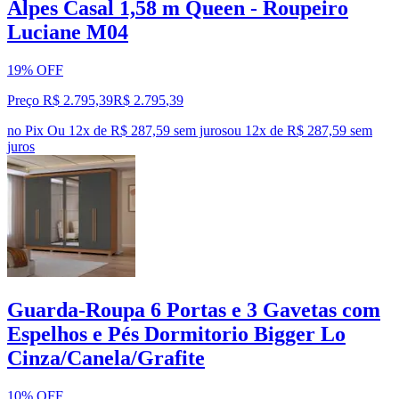
Alpes Casal 1,58 m Queen - Roupeiro
Luciane M04
19% OFF
Preço R$ 2.795,39
R$
2.795
,
39
no Pix
Ou 12x de R$ 287,59 sem juros
ou
12
x de
R$ 287,59
sem
juros
Guarda-Roupa 6 Portas e 3 Gavetas com
Espelhos e Pés Dormitorio Bigger Lo
Cinza/Canela/Grafite
10% OFF