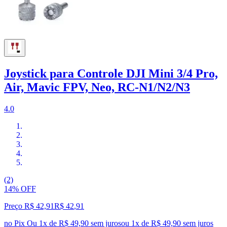
Joystick para Controle DJI Mini 3/4 Pro,
Air, Mavic FPV, Neo, RC-N1/N2/N3
4.0
(2)
14% OFF
Preço R$ 42,91
R$
42
,
91
no Pix
Ou 1x de R$ 49,90 sem juros
ou
1
x de
R$ 49,90
sem juros