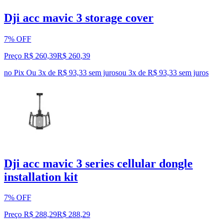
Dji acc mavic 3 storage cover
7% OFF
Preço R$ 260,39
R$
260
,
39
no Pix
Ou 3x de R$ 93,33 sem juros
ou
3
x de
R$ 93,33
sem juros
Dji acc mavic 3 series cellular dongle
installation kit
7% OFF
Preço R$ 288,29
R$
288
,
29