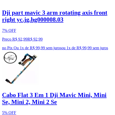
Dji part mavic 3 arm rotating axis front
right yc.jg.hg000008.03
7% OFF
Preço R$ 92,99
R$
92
,
99
no Pix
Ou 1x de R$ 99,99 sem juros
ou
1
x de
R$ 99,99
sem juros
Cabo Flat 3 Em 1 Dji Mavic Mini, Mini
Se, Mini 2, Mini 2 Se
5% OFF