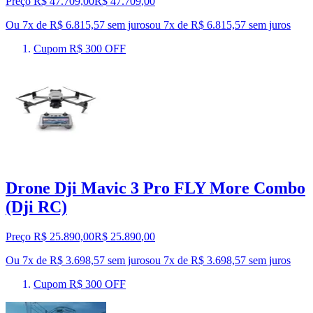
Preço R$ 47.709,00
R$
47.709
,
00
Ou 7x de R$ 6.815,57 sem juros
ou
7
x de
R$ 6.815,57
sem juros
Cupom R$ 300 OFF
Drone Dji Mavic 3 Pro FLY More Combo
(Dji RC)
Preço R$ 25.890,00
R$
25.890
,
00
Ou 7x de R$ 3.698,57 sem juros
ou
7
x de
R$ 3.698,57
sem juros
Cupom R$ 300 OFF