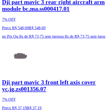
Dji part mavic 3 rear right aircraft arm
module bc.ma.ss000417.01
7% OFF
Preço R$ 548,69
R$
548
,
69
no Pix
Ou 8x de R$ 73,75 sem juros
ou
8
x de
R$ 73,75
sem juros
Dji part mavic 3 front left axis cover
yc.jg.zs001356.07
7% OFF
Preço R$ 37,19
R$
37
,
19