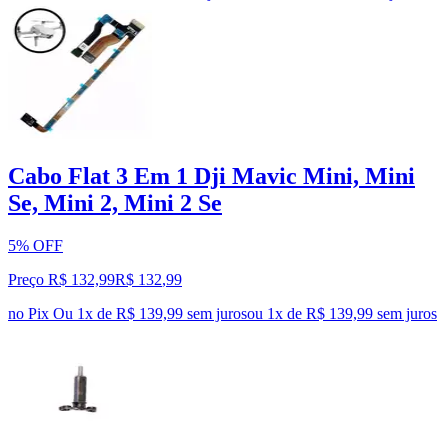
Cabo Flat 3 Em 1 Dji Mavic Mini, Mini
Se, Mini 2, Mini 2 Se
5% OFF
Preço R$ 132,99
R$
132
,
99
no Pix
Ou 1x de R$ 139,99 sem juros
ou
1
x de
R$ 139,99
sem juros