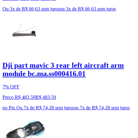
Ou 3x de R$ 66,63 sem juros
ou
3
x de
R$ 66,63
sem juros
Dji part mavic 3 rear left aircraft arm
module bc.ma.ss000416.01
7% OFF
Preço R$ 483,59
R$
483
,
59
no Pix
Ou 7x de R$ 74,28 sem juros
ou
7
x de
R$ 74,28
sem juros