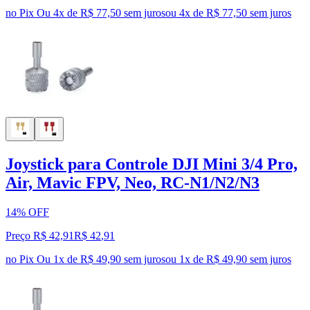
no Pix
Ou 4x de R$ 77,50 sem juros
ou
4
x de
R$ 77,50
sem juros
Joystick para Controle DJI Mini 3/4 Pro,
Air, Mavic FPV, Neo, RC-N1/N2/N3
14% OFF
Preço R$ 42,91
R$
42
,
91
no Pix
Ou 1x de R$ 49,90 sem juros
ou
1
x de
R$ 49,90
sem juros