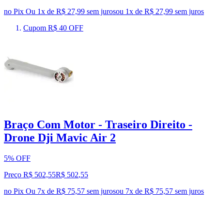
no Pix
Ou 1x de R$ 27,99 sem juros
ou
1
x de
R$ 27,99
sem juros
Cupom R$ 40 OFF
Braço Com Motor - Traseiro Direito -
Drone Dji Mavic Air 2
5% OFF
Preço R$ 502,55
R$
502
,
55
no Pix
Ou 7x de R$ 75,57 sem juros
ou
7
x de
R$ 75,57
sem juros