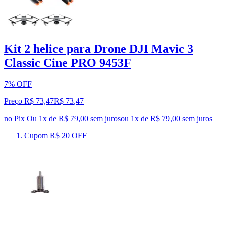
Kit 2 helice para Drone DJI Mavic 3
Classic Cine PRO 9453F
7% OFF
Preço R$ 73,47
R$
73
,
47
no Pix
Ou 1x de R$ 79,00 sem juros
ou
1
x de
R$ 79,00
sem juros
Cupom R$ 20 OFF