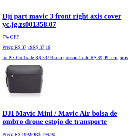
Dji part mavic 3 front right axis cover
yc.jg.zs001358.07
7% OFF
Preço R$ 37,19
R$
37
,
19
no Pix
Ou 1x de R$ 39,99 sem juros
ou
1
x de
R$ 39,99
sem juros
DJI Mavic Mini / Mavic Air bolsa de
ombro drone estojo de transporte
Preço R$ 199,90
R$
199
,
90