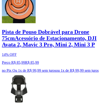
Pista de Pouso Dobrável para Drone
75cmAcessório de Estacionamento, DJI
Avata 2, Mavic 3 Pro, Mini 2, Mini 3 P
14% OFF
Preço R$ 85,99
R$
85
,
99
no Pix
Ou 1x de R$ 99,99 sem juros
ou
1
x de
R$ 99,99
sem juros