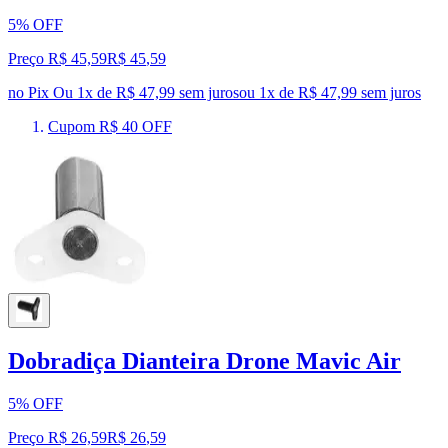
5% OFF
Preço R$ 45,59
R$
45
,
59
no Pix
Ou 1x de R$ 47,99 sem juros
ou
1
x de
R$ 47,99
sem juros
Cupom R$ 40 OFF
Dobradiça Dianteira Drone Mavic Air
5% OFF
Preço R$ 26,59
R$
26
,
59