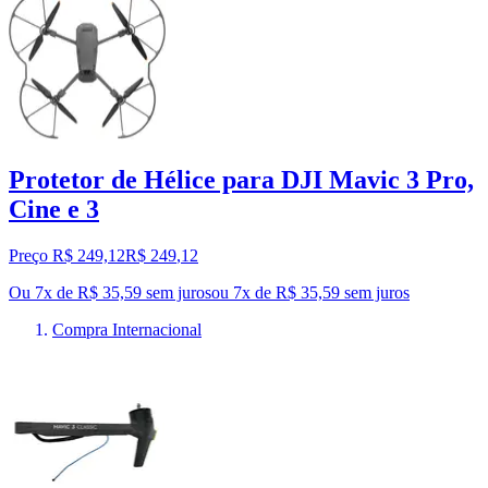
Protetor de Hélice para DJI Mavic 3 Pro,
Cine e 3
Preço R$ 249,12
R$
249
,
12
Ou 7x de R$ 35,59 sem juros
ou
7
x de
R$ 35,59
sem juros
Compra Internacional