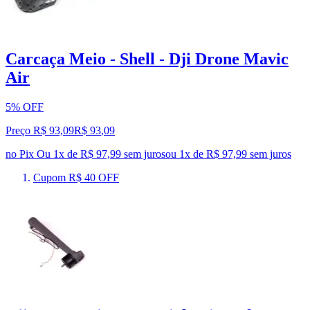
Carcaça Meio - Shell - Dji Drone Mavic
Air
5% OFF
Preço R$ 93,09
R$
93
,
09
no Pix
Ou 1x de R$ 97,99 sem juros
ou
1
x de
R$ 97,99
sem juros
Cupom R$ 40 OFF