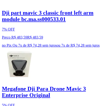
Dji part mavic 3 classic front left arm
module bc.ma.ss000533.01
7% OFF
Preço R$ 483,59
R$
483
,
59
no Pix
Ou 7x de R$ 74,28 sem juros
ou
7
x de
R$ 74,28
sem juros
Megafone Dji Para Drone Mavic 3
Enterprise Original
5% OFF