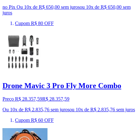
no Pix
Ou 10x de R$ 650,00 sem juros
ou
10
x de
R$ 650,00
sem
juros
Cupom R$ 80 OFF
Drone Mavic 3 Pro Fly More Combo
Preço R$ 28.357,59
R$
28.357
,
59
Ou 10x de R$ 2.835,76 sem juros
ou
10
x de
R$ 2.835,76
sem juros
Cupom R$ 60 OFF