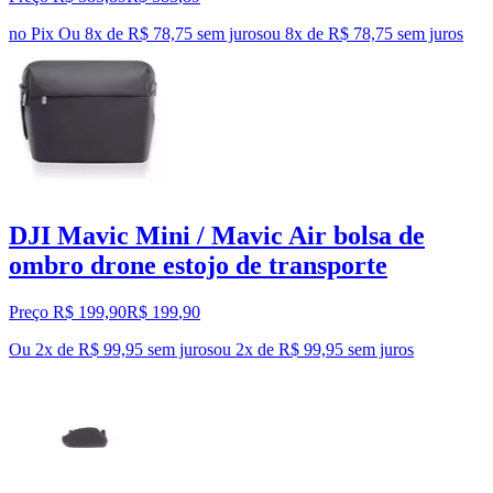
no Pix
Ou 8x de R$ 78,75 sem juros
ou
8
x de
R$ 78,75
sem juros
DJI Mavic Mini / Mavic Air bolsa de
ombro drone estojo de transporte
Preço R$ 199,90
R$
199
,
90
Ou 2x de R$ 99,95 sem juros
ou
2
x de
R$ 99,95
sem juros