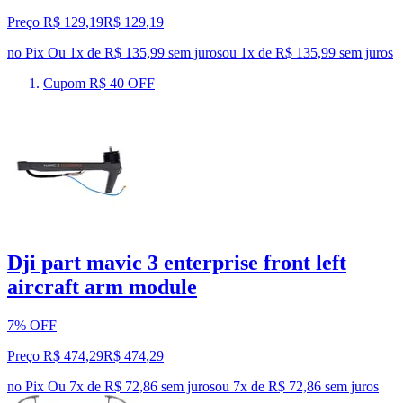
Preço R$ 129,19
R$
129
,
19
no Pix
Ou 1x de R$ 135,99 sem juros
ou
1
x de
R$ 135,99
sem juros
Cupom R$ 40 OFF
Dji part mavic 3 enterprise front left
aircraft arm module
7% OFF
Preço R$ 474,29
R$
474
,
29
no Pix
Ou 7x de R$ 72,86 sem juros
ou
7
x de
R$ 72,86
sem juros