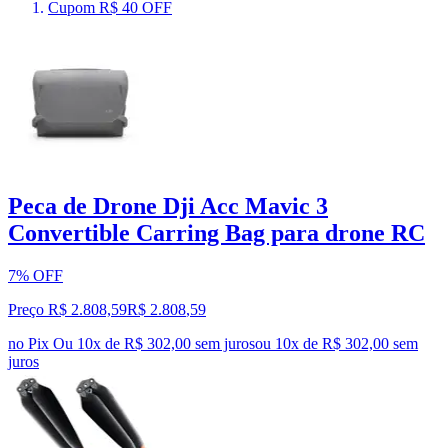
Cupom R$ 40 OFF
Peca de Drone Dji Acc Mavic 3
Convertible Carring Bag para drone RC
7% OFF
Preço R$ 2.808,59
R$
2.808
,
59
no Pix
Ou 10x de R$ 302,00 sem juros
ou
10
x de
R$ 302,00
sem
juros