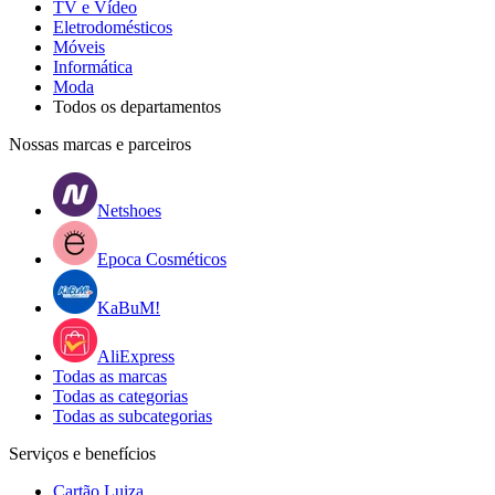
TV e Vídeo
Eletrodomésticos
Móveis
Informática
Moda
Todos os departamentos
Nossas marcas e parceiros
Netshoes
Epoca Cosméticos
KaBuM!
AliExpress
Todas as marcas
Todas as categorias
Todas as subcategorias
Serviços e benefícios
Cartão Luiza