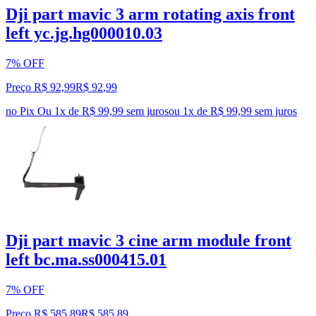
Dji part mavic 3 arm rotating axis front
left yc.jg.hg000010.03
7% OFF
Preço R$ 92,99
R$
92
,
99
no Pix
Ou 1x de R$ 99,99 sem juros
ou
1
x de
R$ 99,99
sem juros
Dji part mavic 3 cine arm module front
left bc.ma.ss000415.01
7% OFF
Preço R$ 585,89
R$
585
,
89