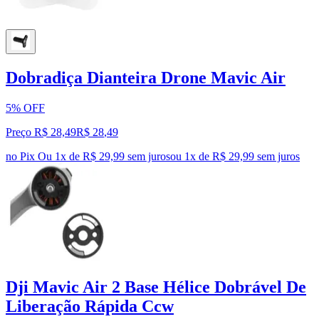
Dobradiça Dianteira Drone Mavic Air
5% OFF
Preço R$ 28,49
R$
28
,
49
no Pix
Ou 1x de R$ 29,99 sem juros
ou
1
x de
R$ 29,99
sem juros
Dji Mavic Air 2 Base Hélice Dobrável De
Liberação Rápida Ccw