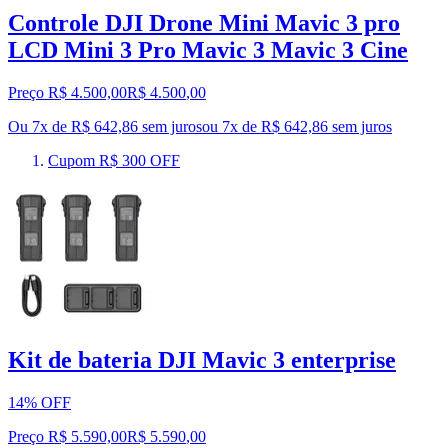
Controle DJI Drone Mini Mavic 3 pro
LCD Mini 3 Pro Mavic 3 Mavic 3 Cine
Preço R$ 4.500,00
R$
4.500
,
00
Ou 7x de R$ 642,86 sem juros
ou
7
x de
R$ 642,86
sem juros
Cupom R$ 300 OFF
Kit de bateria DJI Mavic 3 enterprise
14% OFF
Preço R$ 5.590,00
R$
5.590
,
00