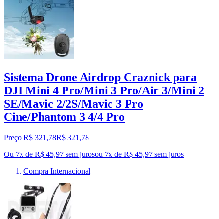
Sistema Drone Airdrop Craznick para
DJI Mini 4 Pro/Mini 3 Pro/Air 3/Mini 2
SE/Mavic 2/2S/Mavic 3 Pro
Cine/Phantom 3 4/4 Pro
Preço R$ 321,78
R$
321
,
78
Ou 7x de R$ 45,97 sem juros
ou
7
x de
R$ 45,97
sem juros
Compra Internacional