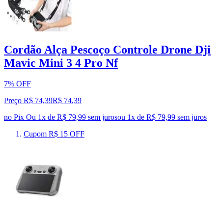
Cordão Alça Pescoço Controle Drone Dji
Mavic Mini 3 4 Pro Nf
7% OFF
Preço R$ 74,39
R$
74
,
39
no Pix
Ou 1x de R$ 79,99 sem juros
ou
1
x de
R$ 79,99
sem juros
Cupom R$ 15 OFF