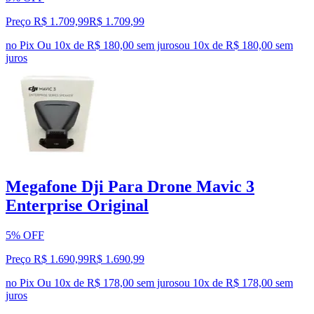
Preço R$ 1.709,99
R$
1.709
,
99
no Pix
Ou 10x de R$ 180,00 sem juros
ou
10
x de
R$ 180,00
sem
juros
Megafone Dji Para Drone Mavic 3
Enterprise Original
5% OFF
Preço R$ 1.690,99
R$
1.690
,
99
no Pix
Ou 10x de R$ 178,00 sem juros
ou
10
x de
R$ 178,00
sem
juros