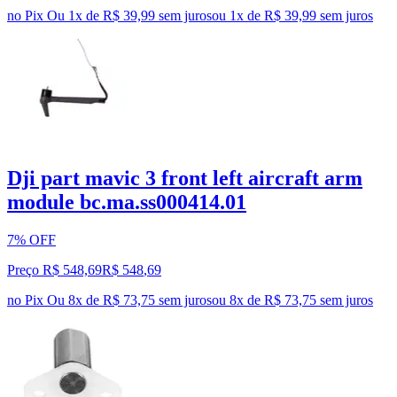
no Pix
Ou 1x de R$ 39,99 sem juros
ou
1
x de
R$ 39,99
sem juros
Dji part mavic 3 front left aircraft arm
module bc.ma.ss000414.01
7% OFF
Preço R$ 548,69
R$
548
,
69
no Pix
Ou 8x de R$ 73,75 sem juros
ou
8
x de
R$ 73,75
sem juros