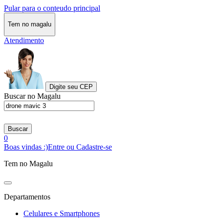
Pular para o conteudo principal
Tem no magalu
Atendimento
Digite seu CEP
Buscar no Magalu
Buscar
0
Boas vindas :)
Entre ou Cadastre-se
Tem no Magalu
Departamentos
Celulares e Smartphones