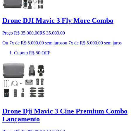
Drone DJI Mavic 3 Fly More Combo
Preço R$ 35.000,00
R$
35.000
,
00
Ou 7x de R$ 5.000,00 sem juros
ou
7
x de
R$ 5.000,00
sem juros
Cupom R$ 50 OFF
Drone Dji Mavic 3 Cine Premium Combo
Lançamento