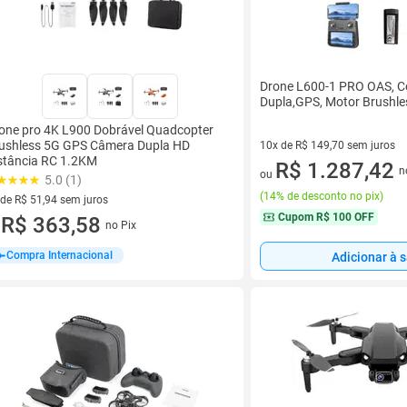
Drone L600-1 PRO OAS, C
Dupla,GPS, Motor Brushles
one pro 4K L900 Dobrável Quadcopter
ushless 5G GPS Câmera Dupla HD
10x de R$ 149,70 sem juros
stância RC 1.2KM
10 vez de R$ 149,70 sem juro
R$ 1.287,42
n
ou
5.0 (1)
(
14% de desconto no pix
)
 de R$ 51,94 sem juros
Cupom
R$ 100 OFF
ez de R$ 51,94 sem juros
R$ 363,58
no Pix
u
Compra Internacional
Adicionar à 