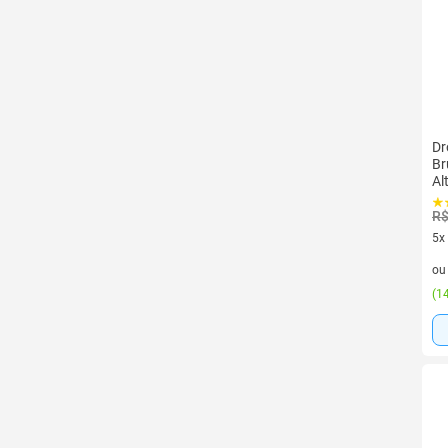
Dr
Br
Al
Au
R$
5x
5 v
o
(
14