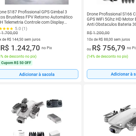
one S187 Profissional GPS Gimbal 3
Drone Profissional S166 
xos Brushless FPV Retorno Automático
GPS WiFi 5Ghz HD Motor 
H Telemetria Controle com Display
Anti Obstaculos Bateria 
000m 3000mAh
5.0 (1)
Voa até 1 KM
 1.700,00
R$ 1.200,00
x de R$ 144,50 sem juros
10x de R$ 88,00 sem juros
vez de R$ 144,50 sem juros
R$ 1.242,70
10 vez de R$ 88,00 sem juros
R$ 756,79
no Pix
no Pi
u
ou
% de desconto no pix
)
(
14% de desconto no pix
)
Cupom
R$ 50 OFF
Adicionar à 
Adicionar à sacola