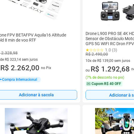
Drone L900 PRO SE 4K H
one FPV BETAFPV Aquila16 Altitude
Sensor de Obstáculo Mot
ld 8 min de voo RTF
GPS 5G WIFI RC Dron FPV 
1.0 (3)
 2.328,98
R$ 2.490,00
 de R$ 323,14 sem juros
10x de R$ 139,00 sem juros
ez de R$ 323,14 sem juros
R$ 2.262,00
10 vez de R$ 139,00 sem juro
R$ 1.292,68
no Pix
n
u
ou
(
7% de desconto no pix
)
Compra Internacional
Cupom
R$ 40 OFF
Adicionar à sacola
Adicionar à 