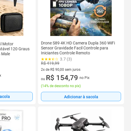
Drone S89 4K HD Camera Dupla 360 WiFi
l Motor
Sensor Gravidade Facil Controle para
tável 120 Graus
Iniciantes Controle Remoto
m Male
3.7 (3)
R$ 419,99
2x de R$ 90,00 sem juros
x
2 vez de R$ 90,00 sem juros
R$ 154,79
no Pix
ou
(
14% de desconto no pix
)
sacola
Adicionar à sacola