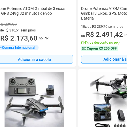
one Potensic ATOM Gimbal de 3 eixos
Drone Potensic ATOM Câm
 GPS 249g 32 minutos de voo
Gimbal 3 Eixos, GPS, Moto
Bateria
 2.239,07
10x de R$ 289,70 sem juros
 de R$ 310,51 sem juros
10 vez de R$ 289,70 sem juro
R$ 2.491,42
n
ou
ez de R$ 310,51 sem juros
R$ 2.173,60
no Pix
u
(
14% de desconto no pix
)
Compra Internacional
Cupom
R$ 200 OFF
Adicionar à 
Adicionar à sacola