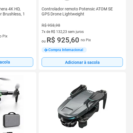
Controlador remoto Potensic ATOM SE
era 4K HD,
GPS Drone Lightweight
r Brushless, 1
R$ 958,98
7x de R$ 132,23 sem juros
s
o Pix
7 vez de R$ 132,23 sem juros
R$ 925,60
no Pix
ou
Compra Internacional
sacola
Adicionar à sacola