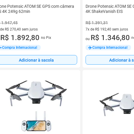
one Potensic ATOM SE GPS com câmera
Drone Potensic ATOM SE
S 4K 249g 62min
4K ShakeVanish EIS
 1.947,45
R$ 1.391,31
 de R$ 270,40 sem juros
7x de R$ 192,40 sem juros
ez de R$ 270,40 sem juros
R$ 1.892,80
7 vez de R$ 192,40 sem juros
R$ 1.346,80
no Pix
n
u
ou
Compra Internacional
Compra Internacional
Adicionar à sacola
Adicionar à 