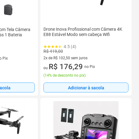
Drone Inova Profissional com Câmera 4K
om Tela Câmera
E88 Estável Modo sem cabeça Wifi
s 1 Bateria
4.5 (4)
R$ 419,00
s
2x de R$ 102,50 sem juros
o Pix
2 vez de R$ 102,50 sem juros
R$ 176,29
no Pix
ou
(
14% de desconto no pix
)
sacola
Adicionar à sacola