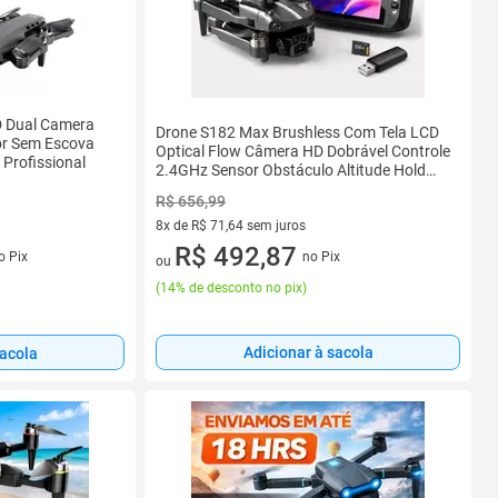
D Dual Camera
Drone S182 Max Brushless Com Tela LCD
or Sem Escova
Optical Flow Câmera HD Dobrável Controle
Profissional
2.4GHz Sensor Obstáculo Altitude Hold
LED
R$ 656,99
8x de R$ 71,64 sem juros
s
8 vez de R$ 71,64 sem juros
R$ 492,87
o Pix
no Pix
ou
(
14% de desconto no pix
)
Adicionar à sacola
sacola