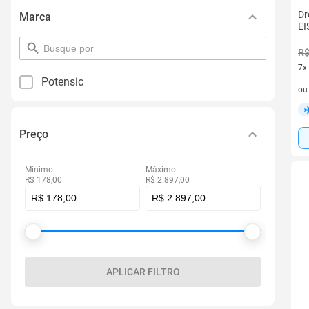
Dr
Marca
EI
pesquisar
R$
por
7x
filtro
Potensic
7 v
o
Preço
Mínimo:
Máximo:
R$ 178,00
R$ 2.897,00
APLICAR FILTRO