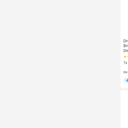
Dr
Br
Di
7x
7 v
o