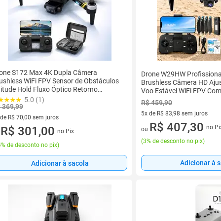
one S172 Max 4K Dupla Câmera
Drone W29HW Profissiona
ushless WiFi FPV Sensor de Obstáculos
Brushless Câmera HD Ajus
titude Hold Fluxo Óptico Retorno
Voo Estável WiFi FPV Co
tomático modo sem cabeça dobrável
5.0 (1)
R$ 459,90
 369,99
5x de R$ 83,98 sem juros
 de R$ 70,00 sem juros
5 vez de R$ 83,98 sem juros
R$ 407,30
no Pi
ez de R$ 70,00 sem juros
R$ 301,00
ou
no Pix
u
(
3% de desconto no pix
)
% de desconto no pix
)
Adicionar à 
Adicionar à sacola