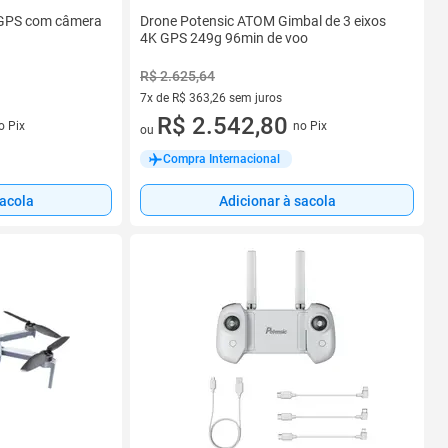
 GPS com câmera
Drone Potensic ATOM Gimbal de 3 eixos
4K GPS 249g 96min de voo
R$ 2.625,64
7x de R$ 363,26 sem juros
7 vez de R$ 363,26 sem juros
R$ 2.542,80
o Pix
no Pix
ou
Compra Internacional
sacola
Adicionar à sacola