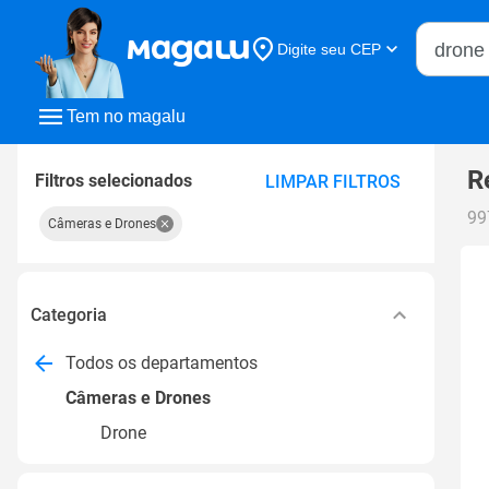
Buscar n
Digite seu CEP
Buscar
Tem no magalu
R
Filtros selecionados
LIMPAR FILTROS
99
Câmeras e Drones
Categoria
Todos os departamentos
Câmeras e Drones
Drone