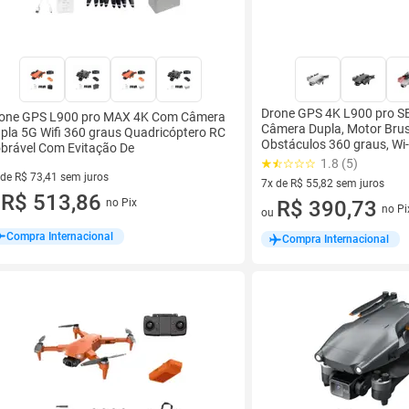
Drone GPS 4K L900 pro 
one GPS L900 pro MAX 4K Com Câmera
Câmera Dupla, Motor Brush
pla 5G Wifi 360 graus Quadricóptero RC
Obstáculos 360 graus, Wi-
brável Com Evitação De
1.8 (5)
 de R$ 73,41 sem juros
7x de R$ 55,82 sem juros
ez de R$ 73,41 sem juros
R$ 513,86
no Pix
7 vez de R$ 55,82 sem juros
R$ 390,73
u
no Pi
ou
Compra Internacional
Compra Internacional