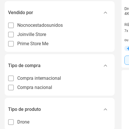
Dr
Vendido por
4K
R$
Nocnocestadosunidos
7x
Joinville Store
7 v
o
Prime Store Me
Tipo de compra
Compra internacional
Compra nacional
Tipo de produto
Drone