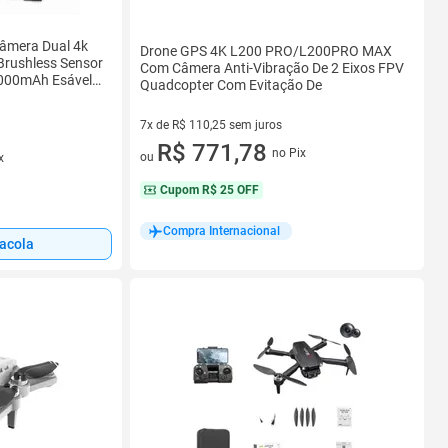
Câmera Dual 4k
Drone GPS 4K L200 PRO/L200PRO MAX
Brushless Sensor
Com Câmera Anti-Vibração De 2 Eixos FPV
3000mAh Esável
Quadcopter Com Evitação De
7x de R$ 110,25 sem juros
7 vez de R$ 110,25 sem juros
R$ 771,78
no Pix
ou
x
Cupom
R$ 25 OFF
Compra Internacional
sacola