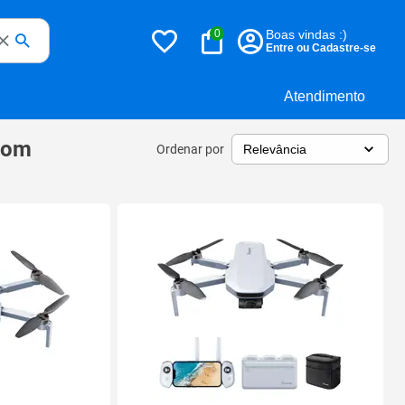
0
Boas vindas :)
Entre ou Cadastre-se
Atendimento
com
Ordenar por