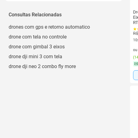
Dr
Consultas Relacionadas
Ei
RT
drones com gps e retorno automatico
2
R$
drone com tela no controle
10
drone com gimbal 3 eixos
10 
o
drone dji mini 3 com tela
(
14
drone dji neo 2 combo fly more