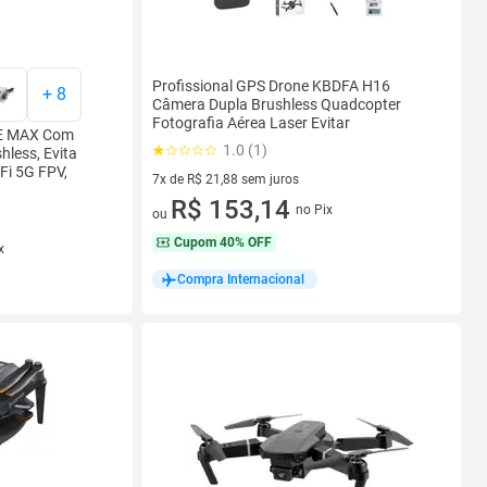
Profissional GPS Drone KBDFA H16
+
8
Câmera Dupla Brushless Quadcopter
Fotografia Aérea Laser Evitar
SE MAX Com
1.0 (1)
less, Evita
Fi 5G FPV,
7x de R$ 21,88 sem juros
7 vez de R$ 21,88 sem juros
R$ 153,14
no Pix
ou
Cupom
40% OFF
x
Compra Internacional