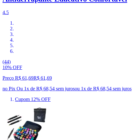
4.5
(44)
10% OFF
Preço R$ 61,69
R$
61
,
69
no Pix
Ou 1x de R$ 68,54 sem juros
ou
1
x de
R$ 68,54
sem juros
Cupom 12% OFF