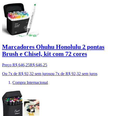
Marcadores Ohuhu Honolulu 2 pontas
Brush e Chisel, kit com 72 cores
Preço R$ 646,25
R$
646
,
25
Ou 7x de R$ 92,32 sem juros
ou
7
x de
R$ 92,32
sem juros
Compra Internacional