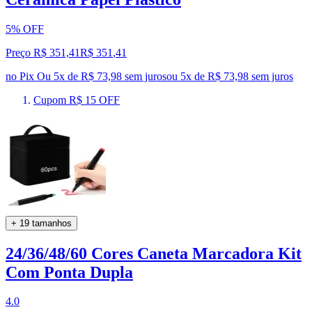
5% OFF
Preço R$ 351,41
R$
351
,
41
no Pix
Ou 5x de R$ 73,98 sem juros
ou
5
x de
R$ 73,98
sem juros
Cupom R$ 15 OFF
+ 19 tamanhos
24/36/48/60 Cores Caneta Marcadora Kit
Com Ponta Dupla
4.0