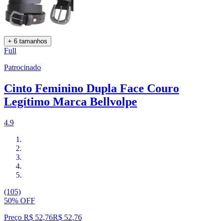
+ 6 tamanhos
Full
Patrocinado
Cinto Feminino Dupla Face Couro
Legítimo Marca Bellvolpe
4.9
(105)
50% OFF
Preço R$ 52,76
R$
52
,
76