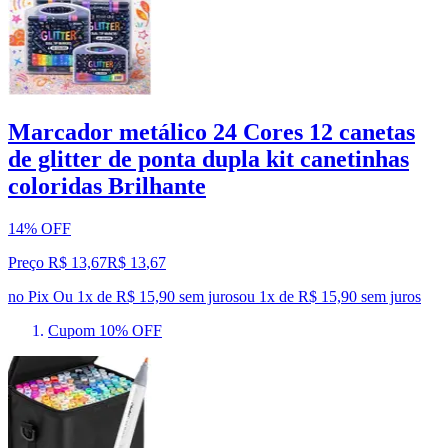
Marcador metálico 24 Cores 12 canetas
de glitter de ponta dupla kit canetinhas
coloridas Brilhante
14% OFF
Preço R$ 13,67
R$
13
,
67
no Pix
Ou 1x de R$ 15,90 sem juros
ou
1
x de
R$ 15,90
sem juros
Cupom 10% OFF