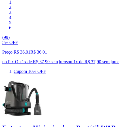
(99)
5% OFF
Preço R$ 36,01
R$
36
,
01
no Pix
Ou 1x de R$ 37,90 sem juros
ou
1
x de
R$ 37,90
sem juros
Cupom 10% OFF