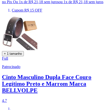
no Pix
Ou 1x de R$ 21,18 sem juros
ou
1
x de
R$ 21,18
sem juros
Cupom R$ 15 OFF
+ 1 tamanho
Full
Patrocinado
Cinto Masculino Dupla Face Couro
Legítimo Preto e Marrom Marca
BELLVOLPE
4.7