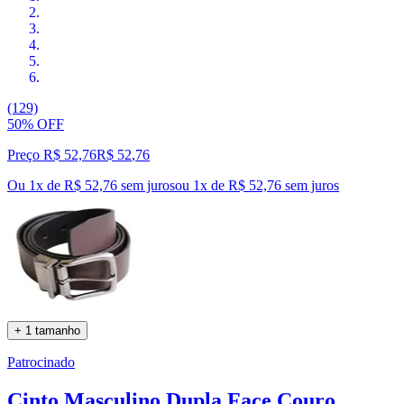
(129)
50% OFF
Preço R$ 52,76
R$
52
,
76
Ou 1x de R$ 52,76 sem juros
ou
1
x de
R$ 52,76
sem juros
+ 1 tamanho
Patrocinado
Cinto Masculino Dupla Face Couro