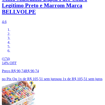
Legítimo Preto e Marrom Marca
BELLVOLPE
4.6
(174)
14% OFF
Preço R$ 90,74
R$
90
,
74
no Pix
Ou 1x de R$ 105,51 sem juros
ou
1
x de
R$ 105,51
sem juros