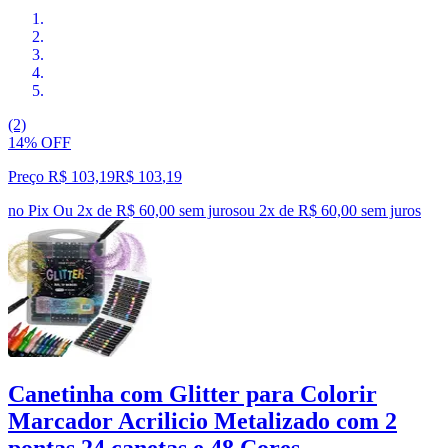
(2)
14% OFF
Preço R$ 103,19
R$
103
,
19
no Pix
Ou 2x de R$ 60,00 sem juros
ou
2
x de
R$ 60,00
sem juros
Canetinha com Glitter para Colorir
Marcador Acrilicio Metalizado com 2