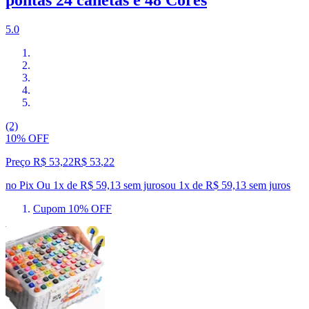
pontas 24 canetas e 48 Cores
5.0
(2)
10% OFF
Preço R$ 53,22
R$
53
,
22
no Pix
Ou 1x de R$ 59,13 sem juros
ou
1
x de
R$ 59,13
sem juros
Cupom 10% OFF