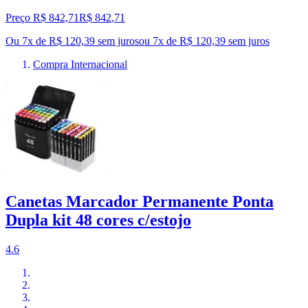
Preço R$ 842,71
R$
842
,
71
Ou 7x de R$ 120,39 sem juros
ou
7
x de
R$ 120,39
sem juros
Compra Internacional
Canetas Marcador Permanente Ponta
Dupla kit 48 cores c/estojo
4.6