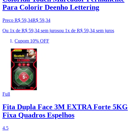
Para Colorir Deenho Lettering
Preço R$ 59,34
R$
59
,
34
Ou 1x de R$ 59,34 sem juros
ou
1
x de
R$ 59,34
sem juros
Cupom 10% OFF
Full
Fita Dupla Face 3M EXTRA Forte 5KG
Fixa Quadros Espelhos
4.5