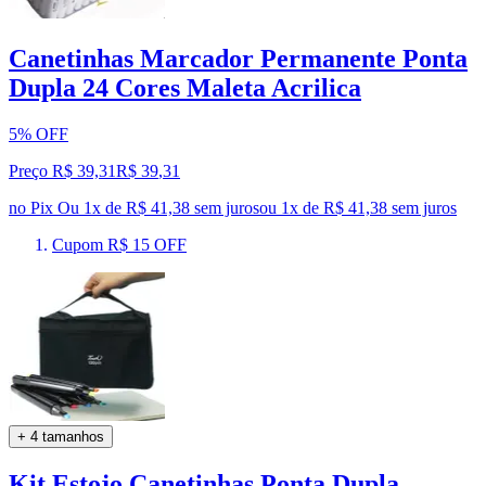
Canetinhas Marcador Permanente Ponta
Dupla 24 Cores Maleta Acrilica
5% OFF
Preço R$ 39,31
R$
39
,
31
no Pix
Ou 1x de R$ 41,38 sem juros
ou
1
x de
R$ 41,38
sem juros
Cupom R$ 15 OFF
+ 4 tamanhos
Kit Estojo Canetinhas Ponta Dupla