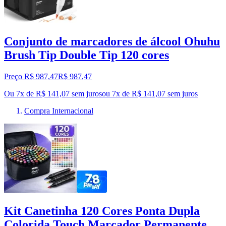
Conjunto de marcadores de álcool Ohuhu
Brush Tip Double Tip 120 cores
Preço R$ 987,47
R$
987
,
47
Ou 7x de R$ 141,07 sem juros
ou
7
x de
R$ 141,07
sem juros
Compra Internacional
Kit Canetinha 120 Cores Ponta Dupla
Colorida Touch Marcador Permanente