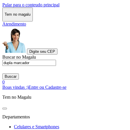
Pular para o conteudo principal
Tem no magalu
Atendimento
Digite seu CEP
Buscar no Magalu
Buscar
0
Boas vindas :)
Entre ou Cadastre-se
Tem no Magalu
Departamentos
Celulares e Smartphones