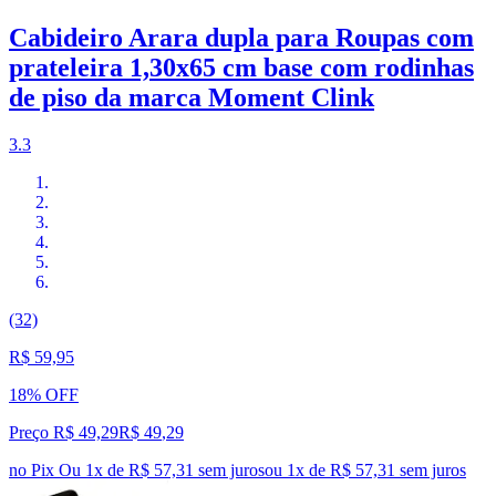
Cabideiro Arara dupla para Roupas com
prateleira 1,30x65 cm base com rodinhas
de piso da marca Moment Clink
3.3
(32)
R$ 59,95
18% OFF
Preço R$ 49,29
R$
49
,
29
no Pix
Ou 1x de R$ 57,31 sem juros
ou
1
x de
R$ 57,31
sem juros