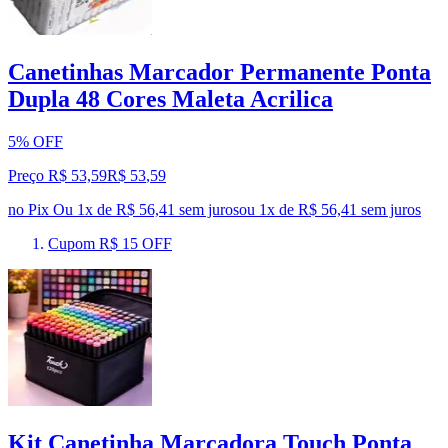
Canetinhas Marcador Permanente Ponta
Dupla 48 Cores Maleta Acrilica
5% OFF
Preço R$ 53,59
R$
53
,
59
no Pix
Ou 1x de R$ 56,41 sem juros
ou
1
x de
R$ 56,41
sem juros
Cupom R$ 15 OFF
Kit Canetinha Marcadora Touch Ponta