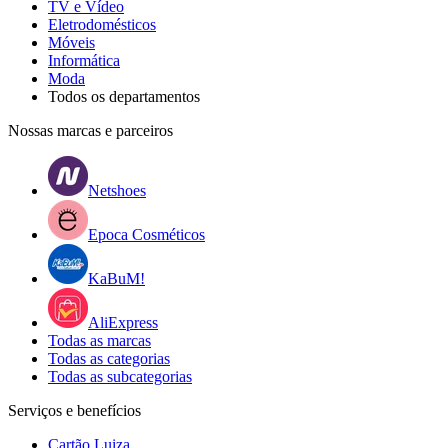
TV e Vídeo
Eletrodomésticos
Móveis
Informática
Moda
Todos os departamentos
Nossas marcas e parceiros
Netshoes
Epoca Cosméticos
KaBuM!
AliExpress
Todas as marcas
Todas as categorias
Todas as subcategorias
Serviços e benefícios
Cartão Luiza