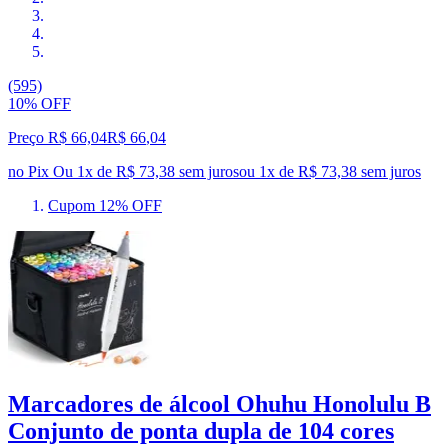
(595)
10% OFF
Preço R$ 66,04
R$
66
,
04
no Pix
Ou 1x de R$ 73,38 sem juros
ou
1
x de
R$ 73,38
sem juros
Cupom 12% OFF
Marcadores de álcool Ohuhu Honolulu B
Conjunto de ponta dupla de 104 cores