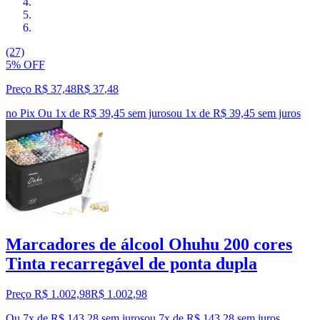
(27)
5% OFF
Preço R$ 37,48
R$
37
,
48
no Pix
Ou 1x de R$ 39,45 sem juros
ou
1
x de
R$ 39,45
sem juros
Marcadores de álcool Ohuhu 200 cores
Tinta recarregável de ponta dupla
Preço R$ 1.002,98
R$
1.002
,
98
Ou 7x de R$ 143,28 sem juros
ou
7
x de
R$ 143,28
sem juros