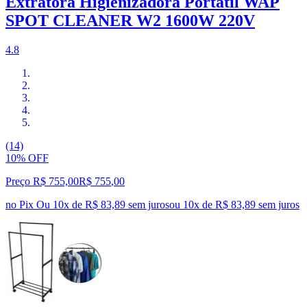
Extratora Higienizadora Portátil WAP
SPOT CLEANER W2 1600W 220V
4.8
(14)
10% OFF
Preço R$ 755,00
R$
755
,
00
no Pix
Ou 10x de R$ 83,89 sem juros
ou
10
x de
R$ 83,89
sem juros