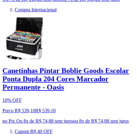
Compra Internacional
Canetinhas Pintar Boblie Goods Escolar
Ponta Dupla 204 Cores Marcador
Permanente - Oasis
10% OFF
Preço R$ 539,10
R$
539
,
10
no Pix
Ou 8x de R$ 74,88 sem juros
ou
8
x de
R$ 74,88
sem juros
Cupom R$ 40 OFF