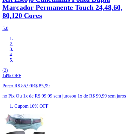
Marcador Permanente Touch 24,48,60,
80,120 Cores
5.0
(2)
14% OFF
Preço R$ 85,99
R$
85
,
99
no Pix
Ou 1x de R$ 99,99 sem juros
ou
1
x de
R$ 99,99
sem juros
Cupom 10% OFF