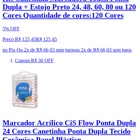
Dupla + Estojo Preto 24, 48, 60, 80 ou 120
Cores Quantidade de cores:120 Cores
5% OFF
Preço R$ 125,45
R$
125
,
45
no Pix
Ou 2x de R$ 66,03 sem juros
ou
2
x de
R$ 66,03
sem juros
Cupom R$ 30 OFF
Marcador Acrílico CiS Flow Ponta Dupla
24 Cores Canetinha Ponta Dupla Tecido
Cerâmica Papel Plástico