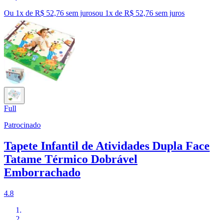
Ou 1x de R$ 52,76 sem juros
ou
1
x de
R$ 52,76
sem juros
Full
Patrocinado
Tapete Infantil de Atividades Dupla Face
Tatame Térmico Dobrável
Emborrachado
4.8