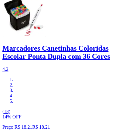
Marcadores Canetinhas Coloridas
Escolar Ponta Dupla com 36 Cores
4.2
(18)
14% OFF
Preço R$ 18,21
R$
18
,
21