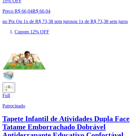
10% OFF
Preço R$ 66,04
R$
66
,
04
no Pix
Ou 1x de R$ 73,38 sem juros
ou
1
x de
R$ 73,38
sem juros
Cupom 12% OFF
Full
Patrocinado
Tapete Infantil de Atividades Dupla Face
Tatame Emborrachado Dobrável
Antiderrapante Educativo Confortável