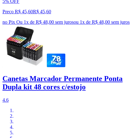
5% OFF
Preço R$ 45,60
R$
45
,
60
no Pix
Ou 1x de R$ 48,00 sem juros
ou
1
x de
R$ 48,00
sem juros
Canetas Marcador Permanente Ponta
Dupla kit 48 cores c/estojo
4.6