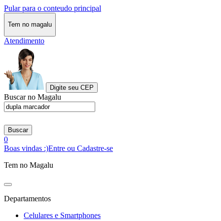
Pular para o conteudo principal
Tem no magalu
Atendimento
Digite seu CEP
Buscar no Magalu
Buscar
0
Boas vindas :)
Entre ou Cadastre-se
Tem no Magalu
Departamentos
Celulares e Smartphones