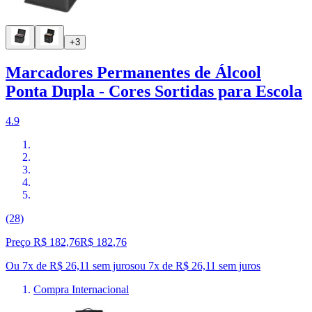
+3
Marcadores Permanentes de Álcool
Ponta Dupla - Cores Sortidas para Escola
4.9
(28)
Preço R$ 182,76
R$
182
,
76
Ou 7x de R$ 26,11 sem juros
ou
7
x de
R$ 26,11
sem juros
Compra Internacional