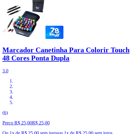
Marcador Canetinha Para Colorir Touch
48 Cores Ponta Dupla
3.0
(6)
Preço R$ 25,00
R$
25
,
00
Ou 1x de R$ 25,00 sem juros
ou
1
x de
R$ 25,00
sem juros