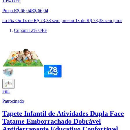
10% OFF
Preço R$ 66,04
R$
66
,
04
no Pix
Ou 1x de R$ 73,38 sem juros
ou
1
x de
R$ 73,38
sem juros
Cupom 12% OFF
Full
Patrocinado
Tapete Infantil de Atividades Dupla Face
Tatame Emborrachado Dobrável
Antiderrapante Educativo Confortável