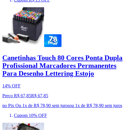
Canetinhas Touch 80 Cores Ponta Dupla
Profissional Marcadores Permanentes
Para Desenho Lettering Estojo
14% OFF
Preço R$ 67,85
R$
67
,
85
no Pix
Ou 1x de R$ 78,90 sem juros
ou
1
x de
R$ 78,90
sem juros
Cupom 10% OFF