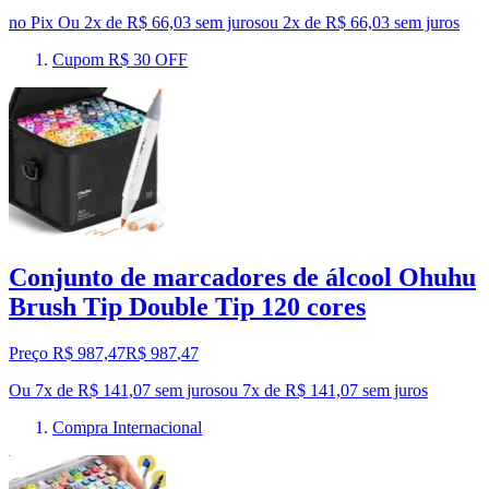
no Pix
Ou 2x de R$ 66,03 sem juros
ou
2
x de
R$ 66,03
sem juros
Cupom R$ 30 OFF
Conjunto de marcadores de álcool Ohuhu
Brush Tip Double Tip 120 cores
Preço R$ 987,47
R$
987
,
47
Ou 7x de R$ 141,07 sem juros
ou
7
x de
R$ 141,07
sem juros
Compra Internacional