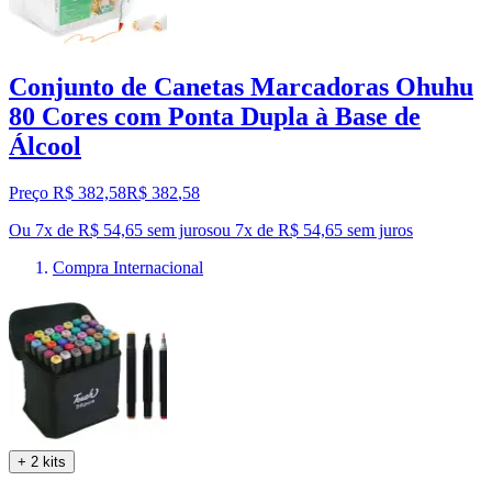
Conjunto de Canetas Marcadoras Ohuhu
80 Cores com Ponta Dupla à Base de
Álcool
Preço R$ 382,58
R$
382
,
58
Ou 7x de R$ 54,65 sem juros
ou
7
x de
R$ 54,65
sem juros
Compra Internacional
+ 2 kits