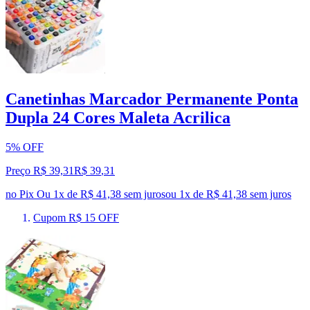
Canetinhas Marcador Permanente Ponta
Dupla 24 Cores Maleta Acrilica
5% OFF
Preço R$ 39,31
R$
39
,
31
no Pix
Ou 1x de R$ 41,38 sem juros
ou
1
x de
R$ 41,38
sem juros
Cupom R$ 15 OFF