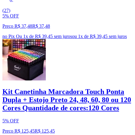
(27)
5% OFF
Preço R$ 37,48
R$
37
,
48
no Pix
Ou 1x de R$ 39,45 sem juros
ou
1
x de
R$ 39,45
sem juros
Kit Canetinha Marcadora Touch Ponta
Dupla + Estojo Preto 24, 48, 60, 80 ou 120
Cores Quantidade de cores:120 Cores
5% OFF
Preço R$ 125,45
R$
125
,
45