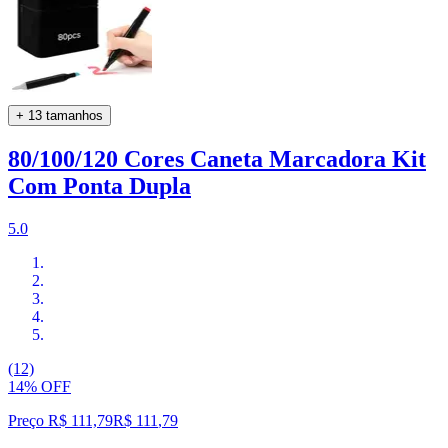
+ 13 tamanhos
80/100/120 Cores Caneta Marcadora Kit
Com Ponta Dupla
5.0
(12)
14% OFF
Preço R$ 111,79
R$
111
,
79