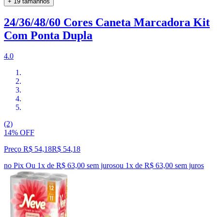
+ 19 tamanhos
24/36/48/60 Cores Caneta Marcadora Kit
Com Ponta Dupla
4.0
(2)
14% OFF
Preço R$ 54,18
R$
54
,
18
no Pix
Ou 1x de R$ 63,00 sem juros
ou
1
x de
R$ 63,00
sem juros