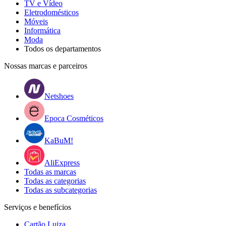
TV e Vídeo
Eletrodomésticos
Móveis
Informática
Moda
Todos os departamentos
Nossas marcas e parceiros
Netshoes
Epoca Cosméticos
KaBuM!
AliExpress
Todas as marcas
Todas as categorias
Todas as subcategorias
Serviços e benefícios
Cartão Luiza