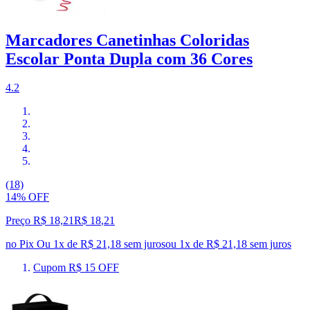
Marcadores Canetinhas Coloridas
Escolar Ponta Dupla com 36 Cores
4.2
(18)
14% OFF
Preço R$ 18,21
R$
18
,
21
no Pix
Ou 1x de R$ 21,18 sem juros
ou
1
x de
R$ 21,18
sem juros
Cupom R$ 15 OFF