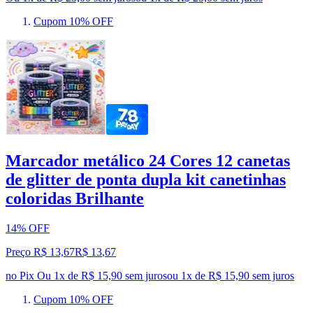
Cupom 10% OFF
Marcador metálico 24 Cores 12 canetas
de glitter de ponta dupla kit canetinhas
coloridas Brilhante
14% OFF
Preço R$ 13,67
R$
13
,
67
no Pix
Ou 1x de R$ 15,90 sem juros
ou
1
x de
R$ 15,90
sem juros
Cupom 10% OFF