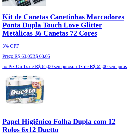
Kit de Canetas Canetinhas Marcadores
Ponta Dupla Touch Love Glitter
Metálicas 36 Canetas 72 Cores
3% OFF
Preço R$ 63,05
R$
63
,
05
no Pix
Ou 1x de R$ 65,00 sem juros
ou
1
x de
R$ 65,00
sem juros
Papel Higiênico Folha Dupla com 12
Rolos 6x12 Duetto