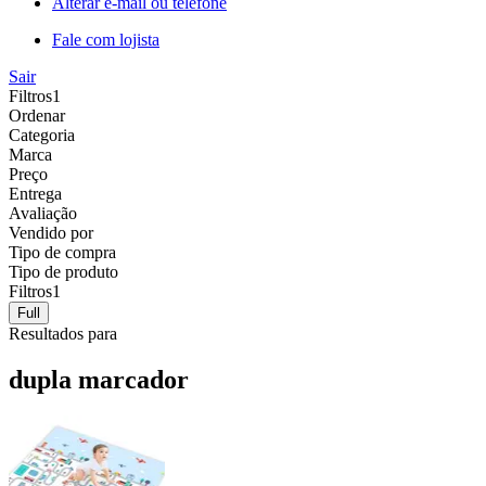
Alterar e-mail ou telefone
Fale com lojista
Sair
Filtros
1
Ordenar
Categoria
Marca
Preço
Entrega
Avaliação
Vendido por
Tipo de compra
Tipo de produto
Filtros
1
Full
Resultados para
dupla marcador