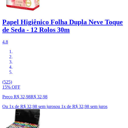
Papel Higiênico Folha Dupla Neve Toque
de Seda - 12 Rolos 30m
4.8
(525)
15% OFF
Preço R$ 32,98
R$
32
,
98
Ou 1x de R$ 32,98 sem juros
ou
1
x de
R$ 32,98
sem juros