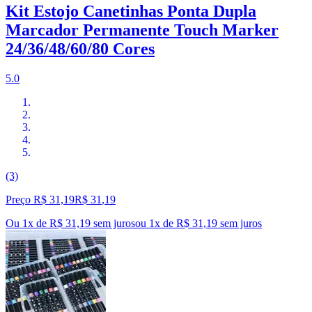
Kit Estojo Canetinhas Ponta Dupla
Marcador Permanente Touch Marker
24/36/48/60/80 Cores
5.0
(3)
Preço R$ 31,19
R$
31
,
19
Ou 1x de R$ 31,19 sem juros
ou
1
x de
R$ 31,19
sem juros