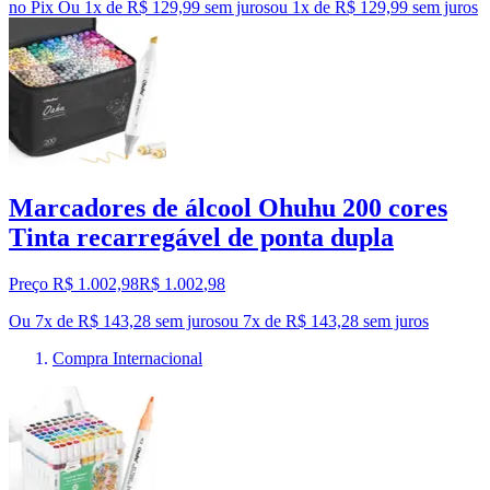
no Pix
Ou 1x de R$ 129,99 sem juros
ou
1
x de
R$ 129,99
sem juros
Marcadores de álcool Ohuhu 200 cores
Tinta recarregável de ponta dupla
Preço R$ 1.002,98
R$
1.002
,
98
Ou 7x de R$ 143,28 sem juros
ou
7
x de
R$ 143,28
sem juros
Compra Internacional