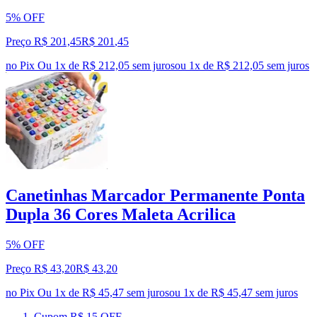
5% OFF
Preço R$ 201,45
R$
201
,
45
no Pix
Ou 1x de R$ 212,05 sem juros
ou
1
x de
R$ 212,05
sem juros
Canetinhas Marcador Permanente Ponta
Dupla 36 Cores Maleta Acrilica
5% OFF
Preço R$ 43,20
R$
43
,
20
no Pix
Ou 1x de R$ 45,47 sem juros
ou
1
x de
R$ 45,47
sem juros
Cupom R$ 15 OFF