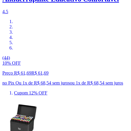
4.5
(44)
10% OFF
Preço R$ 61,69
R$
61
,
69
no Pix
Ou 1x de R$ 68,54 sem juros
ou
1
x de
R$ 68,54
sem juros
Cupom 12% OFF