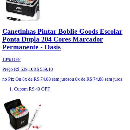
Canetinhas Pintar Boblie Goods Escolar
Ponta Dupla 204 Cores Marcador
Permanente - Oasis
10% OFF
Preço R$ 539,10
R$
539
,
10
no Pix
Ou 8x de R$ 74,88 sem juros
ou
8
x de
R$ 74,88
sem juros
Cupom R$ 40 OFF