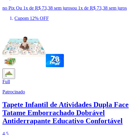
no Pix
Ou 1x de R$ 73,38 sem juros
ou
1
x de
R$ 73,38
sem juros
Cupom 12% OFF
Full
Patrocinado
Tapete Infantil de Atividades Dupla Face
Tatame Emborrachado Dobrável
Antiderrapante Educativo Confortável
4.5