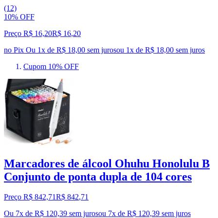
(12)
10% OFF
Preço R$ 16,20
R$
16
,
20
no Pix
Ou 1x de R$ 18,00 sem juros
ou
1
x de
R$ 18,00
sem juros
Cupom 10% OFF
Marcadores de álcool Ohuhu Honolulu B
Conjunto de ponta dupla de 104 cores
Preço R$ 842,71
R$
842
,
71
Ou 7x de R$ 120,39 sem juros
ou
7
x de
R$ 120,39
sem juros