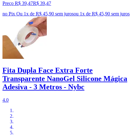
Preço R$ 39,47
R$
39
,
47
no Pix
Ou 1x de R$ 45,90 sem juros
ou
1
x de
R$ 45,90
sem juros
Fita Dupla Face Extra Forte
Transparente NanoGel Silicone Mágica
Adesiva - 3 Metros - Nybc
4.0