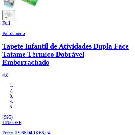
Full
Patrocinado
Tapete Infantil de Atividades Dupla Face
Tatame Térmico Dobrável
Emborrachado
4.8
(595)
10% OFF
Preço R$ 66,04
R$
66
,
04