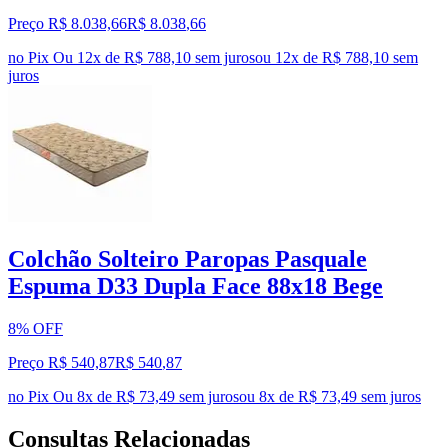
Preço R$ 8.038,66
R$
8.038
,
66
no Pix
Ou 12x de R$ 788,10 sem juros
ou
12
x de
R$ 788,10
sem
juros
Colchão Solteiro Paropas Pasquale
Espuma D33 Dupla Face 88x18 Bege
8% OFF
Preço R$ 540,87
R$
540
,
87
no Pix
Ou 8x de R$ 73,49 sem juros
ou
8
x de
R$ 73,49
sem juros
Consultas Relacionadas