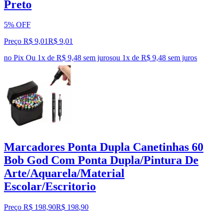
Preto
5% OFF
Preço R$ 9,01
R$
9
,
01
no Pix
Ou 1x de R$ 9,48 sem juros
ou
1
x de
R$ 9,48
sem juros
Marcadores Ponta Dupla Canetinhas 60
Bob God Com Ponta Dupla/Pintura De
Arte/Aquarela/Material
Escolar/Escritorio
Preço R$ 198,90
R$
198
,
90