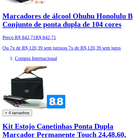
Marcadores de álcool Ohuhu Honolulu B
Conjunto de ponta dupla de 104 cores
Preço R$ 842,71
R$
842
,
71
Ou 7x de R$ 120,39 sem juros
ou
7
x de
R$ 120,39
sem juros
Compra Internacional
+ 4 tamanhos
Kit Estojo Canetinhas Ponta Dupla
Marcador Permanente Touch 24,48,60,