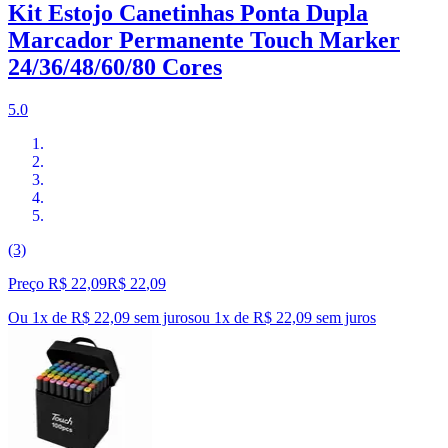
Kit Estojo Canetinhas Ponta Dupla
Marcador Permanente Touch Marker
24/36/48/60/80 Cores
5.0
(3)
Preço R$ 22,09
R$
22
,
09
Ou 1x de R$ 22,09 sem juros
ou
1
x de
R$ 22,09
sem juros