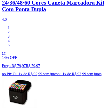
24/36/48/60 Cores Caneta Marcadora Kit
Com Ponta Dupla
4.0
(2)
14% OFF
Preço R$ 79,97
R$
79
,
97
no Pix
Ou 1x de R$ 92,99 sem juros
ou
1
x de
R$ 92,99
sem juros