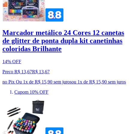
Marcador metálico 24 Cores 12 canetas
de glitter de ponta dupla kit canetinhas
coloridas Brilhante
14% OFF
Preço R$ 13,67
R$
13
,
67
no Pix
Ou 1x de R$ 15,90 sem juros
ou
1
x de
R$ 15,90
sem juros
Cupom 10% OFF