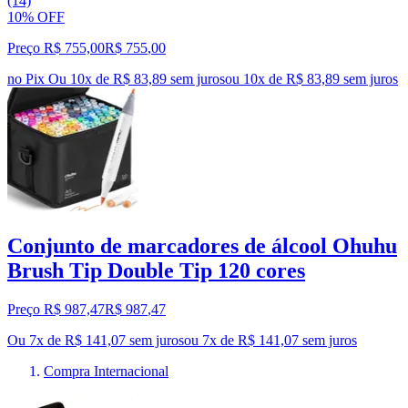
(14)
10% OFF
Preço R$ 755,00
R$
755
,
00
no Pix
Ou 10x de R$ 83,89 sem juros
ou
10
x de
R$ 83,89
sem juros
Conjunto de marcadores de álcool Ohuhu
Brush Tip Double Tip 120 cores
Preço R$ 987,47
R$
987
,
47
Ou 7x de R$ 141,07 sem juros
ou
7
x de
R$ 141,07
sem juros
Compra Internacional