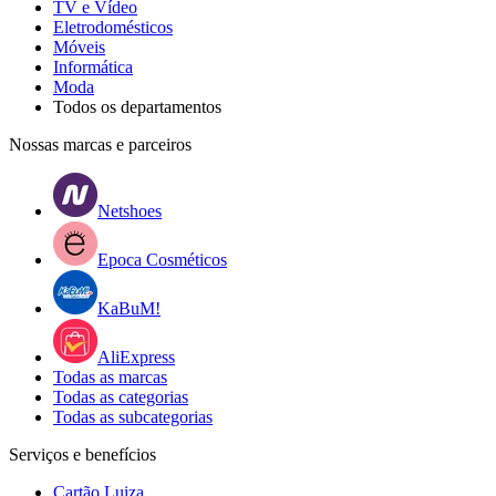
TV e Vídeo
Eletrodomésticos
Móveis
Informática
Moda
Todos os departamentos
Nossas marcas e parceiros
Netshoes
Epoca Cosméticos
KaBuM!
AliExpress
Todas as marcas
Todas as categorias
Todas as subcategorias
Serviços e benefícios
Cartão Luiza