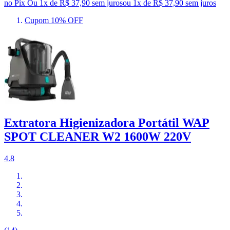
no Pix
Ou 1x de R$ 37,90 sem juros
ou
1
x de
R$ 37,90
sem juros
Cupom 10% OFF
Extratora Higienizadora Portátil WAP
SPOT CLEANER W2 1600W 220V
4.8