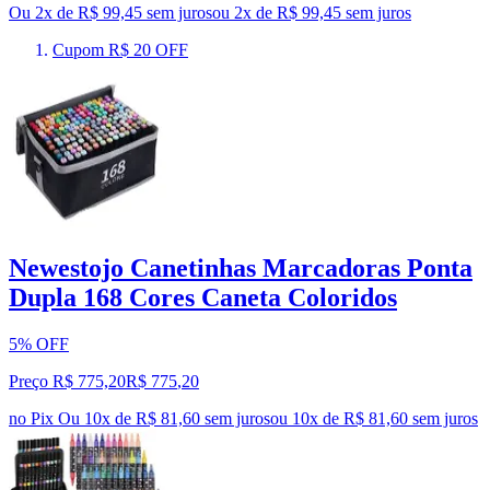
Ou 2x de R$ 99,45 sem juros
ou
2
x de
R$ 99,45
sem juros
Cupom R$ 20 OFF
Newestojo Canetinhas Marcadoras Ponta
Dupla 168 Cores Caneta Coloridos
5% OFF
Preço R$ 775,20
R$
775
,
20
no Pix
Ou 10x de R$ 81,60 sem juros
ou
10
x de
R$ 81,60
sem juros