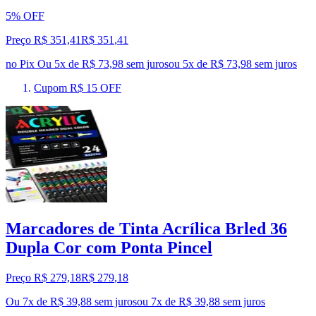
5% OFF
Preço R$ 351,41
R$
351
,
41
no Pix
Ou 5x de R$ 73,98 sem juros
ou
5
x de
R$ 73,98
sem juros
Cupom R$ 15 OFF
Marcadores de Tinta Acrílica Brled 36
Dupla Cor com Ponta Pincel
Preço R$ 279,18
R$
279
,
18
Ou 7x de R$ 39,88 sem juros
ou
7
x de
R$ 39,88
sem juros