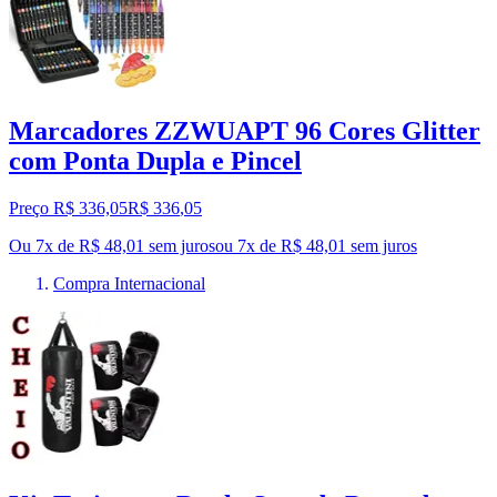
Marcadores ZZWUAPT 96 Cores Glitter
com Ponta Dupla e Pincel
Preço R$ 336,05
R$
336
,
05
Ou 7x de R$ 48,01 sem juros
ou
7
x de
R$ 48,01
sem juros
Compra Internacional