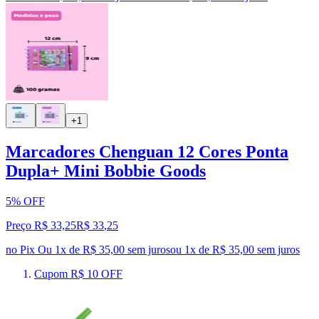
+1
Marcadores Chenguan 12 Cores Ponta
Dupla+ Mini Bobbie Goods
5% OFF
Preço R$ 33,25
R$
33
,
25
no Pix
Ou 1x de R$ 35,00 sem juros
ou
1
x de
R$ 35,00
sem juros
Cupom R$ 10 OFF