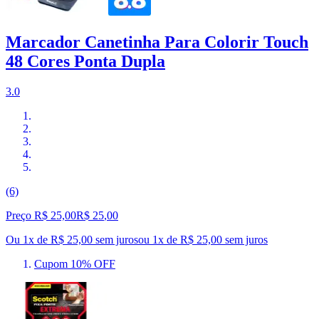
Marcador Canetinha Para Colorir Touch
48 Cores Ponta Dupla
3.0
(6)
Preço R$ 25,00
R$
25
,
00
Ou 1x de R$ 25,00 sem juros
ou
1
x de
R$ 25,00
sem juros
Cupom 10% OFF