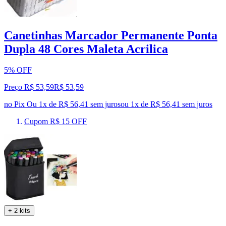
Canetinhas Marcador Permanente Ponta
Dupla 48 Cores Maleta Acrilica
5% OFF
Preço R$ 53,59
R$
53
,
59
no Pix
Ou 1x de R$ 56,41 sem juros
ou
1
x de
R$ 56,41
sem juros
Cupom R$ 15 OFF
+ 2 kits