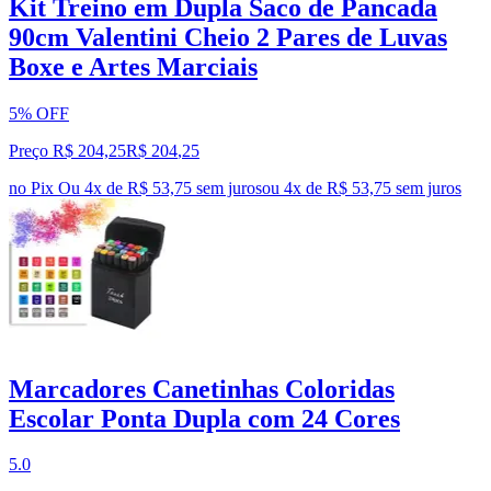
Kit Treino em Dupla Saco de Pancada
90cm Valentini Cheio 2 Pares de Luvas
Boxe e Artes Marciais
5% OFF
Preço R$ 204,25
R$
204
,
25
no Pix
Ou 4x de R$ 53,75 sem juros
ou
4
x de
R$ 53,75
sem juros
Marcadores Canetinhas Coloridas
Escolar Ponta Dupla com 24 Cores
5.0