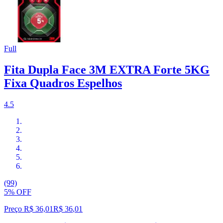
Full
Fita Dupla Face 3M EXTRA Forte 5KG
Fixa Quadros Espelhos
4.5
(99)
5% OFF
Preço R$ 36,01
R$
36
,
01