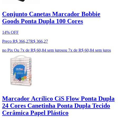
Conjunto Canetas Marcador Bobbie
Goods Ponta Dupla 100 Cores
14% OFF
Preço R$ 366,27
R$
366
,
27
no Pix
Ou 7x de R$ 60,84 sem juros
ou
7
x de
R$ 60,84
sem juros
Marcador Acrílico CiS Flow Ponta Dupla
24 Cores Canetinha Ponta Dupla Tecido
Cerâmica Papel Plástico