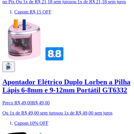
no Pix
Ou 1x de R$ 21,18 sem juros
ou
1
x de
R$ 21,18
sem juros
Cupom R$ 15 OFF
Apontador Elétrico Duplo Lorben a Pilha
Lápis 6-8mm e 9-12mm Portátil GT6332
Preço R$ 49,00
R$
49
,
00
Ou 1x de R$ 49,00 sem juros
ou
1
x de
R$ 49,00
sem juros
Cupom 10% OFF