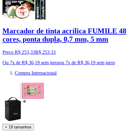
Marcador de tinta acrílica FUMILE 48
cores, ponta dupla, 0,7 mm, 5 mm
Preço R$ 253,33
R$
253
,
33
Ou 7x de R$ 36,19 sem juros
ou
7
x de
R$ 36,19
sem juros
Compra Internacional
+ 19 tamanhos