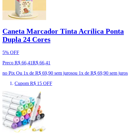
Caneta Marcador Tinta Acrílica Ponta
Dupla 24 Cores
5% OFF
Preço R$ 66,41
R$
66
,
41
no Pix
Ou 1x de R$ 69,90 sem juros
ou
1
x de
R$ 69,90
sem juros
Cupom R$ 15 OFF