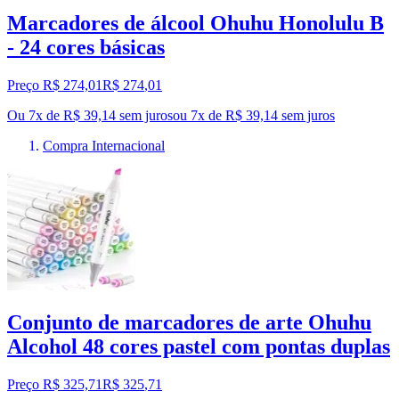
Marcadores de álcool Ohuhu Honolulu B
- 24 cores básicas
Preço R$ 274,01
R$
274
,
01
Ou 7x de R$ 39,14 sem juros
ou
7
x de
R$ 39,14
sem juros
Compra Internacional
Conjunto de marcadores de arte Ohuhu
Alcohol 48 cores pastel com pontas duplas
Preço R$ 325,71
R$
325
,
71