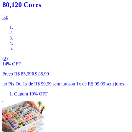
80,120 Cores
5.0
(2)
14% OFF
Preço R$ 85,99
R$
85
,
99
no Pix
Ou 1x de R$ 99,99 sem juros
ou
1
x de
R$ 99,99
sem juros
Cupom 10% OFF