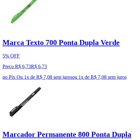
Marca Texto 700 Ponta Dupla Verde
5% OFF
Preço R$ 6,73
R$
6
,
73
no Pix
Ou 1x de R$ 7,08 sem juros
ou
1
x de
R$ 7,08
sem juros
Marcador Permanente 800 Ponta Dupla