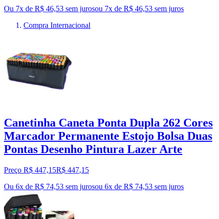
Ou 7x de R$ 46,53 sem juros
ou
7
x de
R$ 46,53
sem juros
Compra Internacional
Canetinha Caneta Ponta Dupla 262 Cores
Marcador Permanente Estojo Bolsa Duas
Pontas Desenho Pintura Lazer Arte
Preço R$ 447,15
R$
447
,
15
Ou 6x de R$ 74,53 sem juros
ou
6
x de
R$ 74,53
sem juros