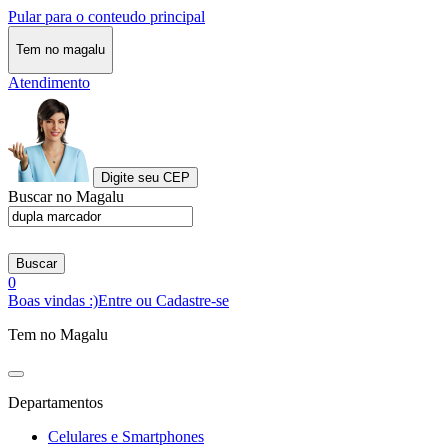
Pular para o conteudo principal
Tem no magalu
Atendimento
Digite seu CEP
Buscar no Magalu
Buscar
0
Boas vindas :)
Entre ou Cadastre-se
Tem no Magalu
Departamentos
Celulares e Smartphones