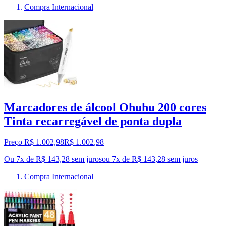
Compra Internacional
Marcadores de álcool Ohuhu 200 cores
Tinta recarregável de ponta dupla
Preço R$ 1.002,98
R$
1.002
,
98
Ou 7x de R$ 143,28 sem juros
ou
7
x de
R$ 143,28
sem juros
Compra Internacional