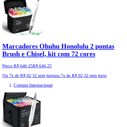
Marcadores Ohuhu Honolulu 2 pontas
Brush e Chisel, kit com 72 cores
Preço R$ 646,25
R$
646
,
25
Ou 7x de R$ 92,32 sem juros
ou
7
x de
R$ 92,32
sem juros
Compra Internacional