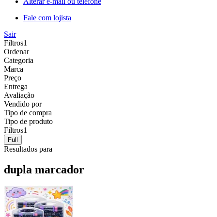
Alterar e-mail ou telefone
Fale com lojista
Sair
Filtros
1
Ordenar
Categoria
Marca
Preço
Entrega
Avaliação
Vendido por
Tipo de compra
Tipo de produto
Filtros
1
Full
Resultados para
dupla marcador