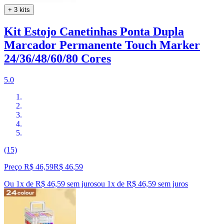
+ 3 kits
Kit Estojo Canetinhas Ponta Dupla
Marcador Permanente Touch Marker
24/36/48/60/80 Cores
5.0
(15)
Preço R$ 46,59
R$
46
,
59
Ou 1x de R$ 46,59 sem juros
ou
1
x de
R$ 46,59
sem juros