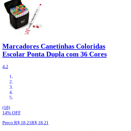
Marcadores Canetinhas Coloridas
Escolar Ponta Dupla com 36 Cores
4.2
(18)
14% OFF
Preço R$ 18,21
R$
18
,
21