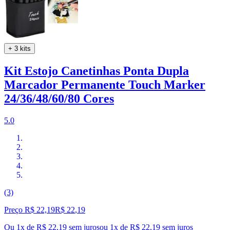
+ 3 kits
Kit Estojo Canetinhas Ponta Dupla
Marcador Permanente Touch Marker
24/36/48/60/80 Cores
5.0
(3)
Preço R$ 22,19
R$
22
,
19
Ou 1x de R$ 22,19 sem juros
ou
1
x de
R$ 22,19
sem juros