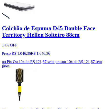
Colchão de Espuma D45 Double Face
Territory Hellen Solteiro 88cm
14% OFF
Preço R$ 1.046,36
R$
1.046
,
36
no Pix
Ou 10x de R$ 121,67 sem juros
ou
10
x de
R$ 121,67
sem
juros