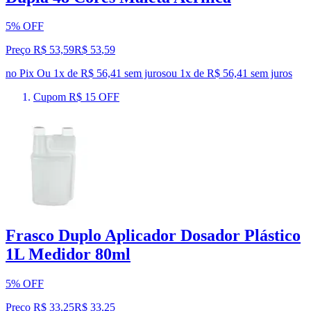
5% OFF
Preço R$ 53,59
R$
53
,
59
no Pix
Ou 1x de R$ 56,41 sem juros
ou
1
x de
R$ 56,41
sem juros
Cupom R$ 15 OFF
Frasco Duplo Aplicador Dosador Plástico
1L Medidor 80ml
5% OFF
Preço R$ 33,25
R$
33
,
25