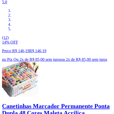
5.0
(12)
14% OFF
Preço R$ 146,19
R$
146
,
19
no Pix
Ou 2x de R$ 85,00 sem juros
ou
2
x de
R$ 85,00
sem juros
Canetinhas Marcador Permanente Ponta
Dupla 48 Cores Maleta Acrilica