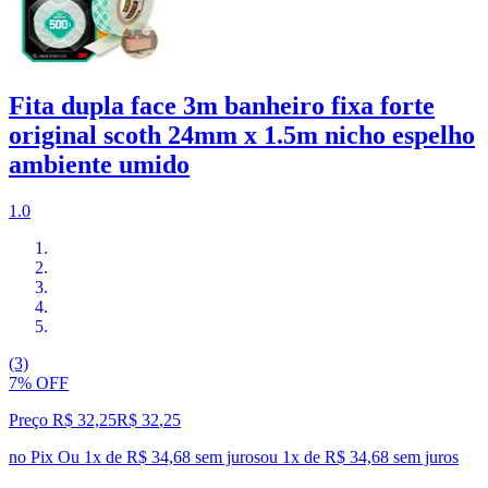
Fita dupla face 3m banheiro fixa forte
original scoth 24mm x 1.5m nicho espelho
ambiente umido
1.0
(3)
7% OFF
Preço R$ 32,25
R$
32
,
25
no Pix
Ou 1x de R$ 34,68 sem juros
ou
1
x de
R$ 34,68
sem juros