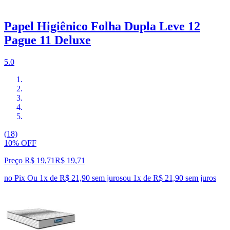
Papel Higiênico Folha Dupla Leve 12
Pague 11 Deluxe
5.0
(18)
10% OFF
Preço R$ 19,71
R$
19
,
71
no Pix
Ou 1x de R$ 21,90 sem juros
ou
1
x de
R$ 21,90
sem juros