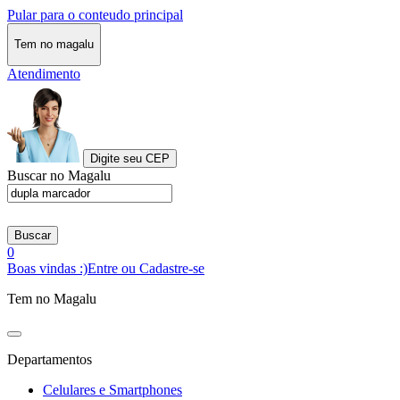
Pular para o conteudo principal
Tem no magalu
Atendimento
Digite seu CEP
Buscar no Magalu
Buscar
0
Boas vindas :)
Entre ou Cadastre-se
Tem no Magalu
Departamentos
Celulares e Smartphones