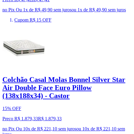
no Pix
Ou 1x de R$ 49,90 sem juros
ou
1
x de
R$ 49,90
sem juros
Cupom R$ 15 OFF
Colchão Casal Molas Bonnel Silver Star
Air Double Face Euro Pillow
(138x188x34) - Castor
15% OFF
Preço R$ 1.879,33
R$
1.879
,
33
no Pix
Ou 10x de R$ 221,10 sem juros
ou
10
x de
R$ 221,10
sem