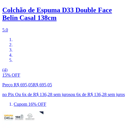
Colchão de Espuma D33 Double Face
Belin Casal 138cm
5.0
(4)
15% OFF
Preço R$ 695,05
R$
695
,
05
no Pix
Ou 6x de R$ 136,28 sem juros
ou
6
x de
R$ 136,28
sem juros
Cupom 16% OFF