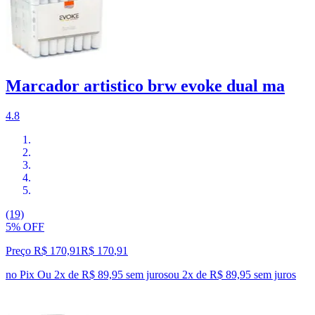
Marcador artistico brw evoke dual ma
4.8
(19)
5% OFF
Preço R$ 170,91
R$
170
,
91
no Pix
Ou 2x de R$ 89,95 sem juros
ou
2
x de
R$ 89,95
sem juros