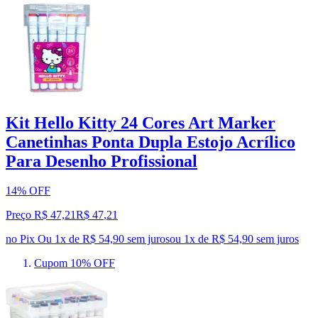
Kit Hello Kitty 24 Cores Art Marker
Canetinhas Ponta Dupla Estojo Acrílico
Para Desenho Profissional
14% OFF
Preço R$ 47,21
R$
47
,
21
no Pix
Ou 1x de R$ 54,90 sem juros
ou
1
x de
R$ 54,90
sem juros
Cupom 10% OFF