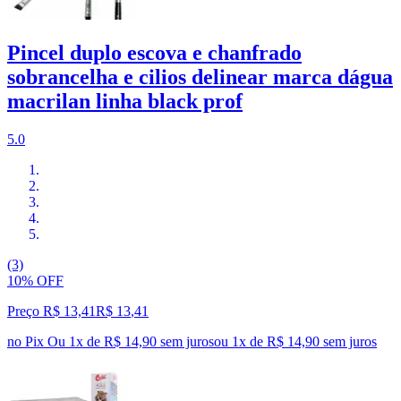
Pincel duplo escova e chanfrado
sobrancelha e cilios delinear marca dágua
macrilan linha black prof
5.0
(3)
10% OFF
Preço R$ 13,41
R$
13
,
41
no Pix
Ou 1x de R$ 14,90 sem juros
ou
1
x de
R$ 14,90
sem juros