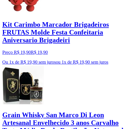
Kit Carimbo Marcador Brigadeiros
FRUTAS Molde Festa Confeitaria
Aniversario Brigadeiri
Preço R$ 19,90
R$
19
,
90
Ou 1x de R$ 19,90 sem juros
ou
1
x de
R$ 19,90
sem juros
Grain Whisky San Marco Di Leon
Artesanal Envelhecido 3 anos Carvalho