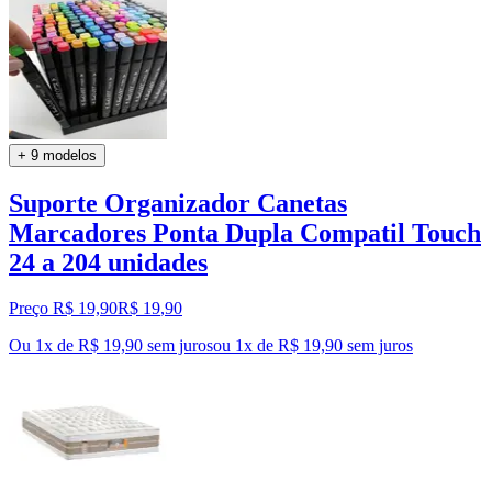
+ 9 modelos
Suporte Organizador Canetas
Marcadores Ponta Dupla Compatil Touch
24 a 204 unidades
Preço R$ 19,90
R$
19
,
90
Ou 1x de R$ 19,90 sem juros
ou
1
x de
R$ 19,90
sem juros