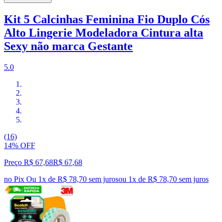
Kit 5 Calcinhas Feminina Fio Duplo Cós
Alto Lingerie Modeladora Cintura alta
Sexy não marca Gestante
5.0
(16)
14% OFF
Preço R$ 67,68
R$
67
,
68
no Pix
Ou 1x de R$ 78,70 sem juros
ou
1
x de
R$ 78,70
sem juros