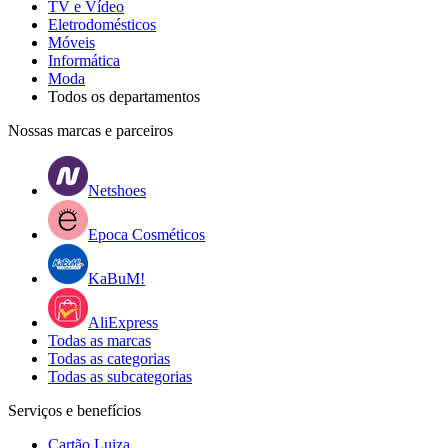
TV e Vídeo
Eletrodomésticos
Móveis
Informática
Moda
Todos os departamentos
Nossas marcas e parceiros
Netshoes
Epoca Cosméticos
KaBuM!
AliExpress
Todas as marcas
Todas as categorias
Todas as subcategorias
Serviços e benefícios
Cartão Luiza