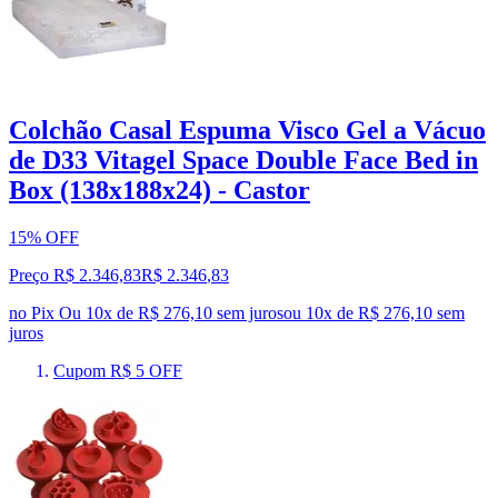
Colchão Casal Espuma Visco Gel a Vácuo
de D33 Vitagel Space Double Face Bed in
Box (138x188x24) - Castor
15% OFF
Preço R$ 2.346,83
R$
2.346
,
83
no Pix
Ou 10x de R$ 276,10 sem juros
ou
10
x de
R$ 276,10
sem
juros
Cupom R$ 5 OFF