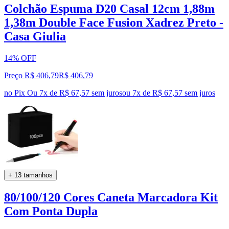
Colchão Espuma D20 Casal 12cm 1,88m
1,38m Double Face Fusion Xadrez Preto -
Casa Giulia
14% OFF
Preço R$ 406,79
R$
406
,
79
no Pix
Ou 7x de R$ 67,57 sem juros
ou
7
x de
R$ 67,57
sem juros
+ 13 tamanhos
80/100/120 Cores Caneta Marcadora Kit
Com Ponta Dupla