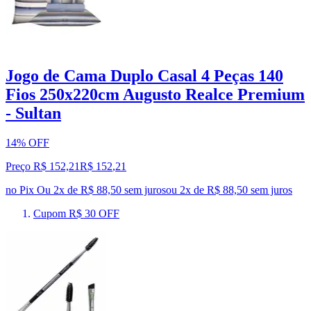
Jogo de Cama Duplo Casal 4 Peças 140
Fios 250x220cm Augusto Realce Premium
- Sultan
14% OFF
Preço R$ 152,21
R$
152
,
21
no Pix
Ou 2x de R$ 88,50 sem juros
ou
2
x de
R$ 88,50
sem juros
Cupom R$ 30 OFF