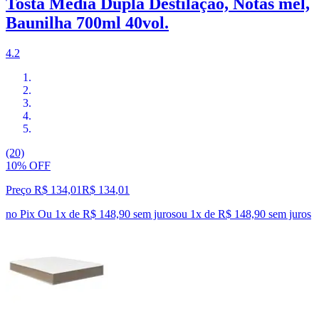
Tosta Média Dupla Destilação, Notas mel,
Baunilha 700ml 40vol.
4.2
(20)
10% OFF
Preço R$ 134,01
R$
134
,
01
no Pix
Ou 1x de R$ 148,90 sem juros
ou
1
x de
R$ 148,90
sem juros