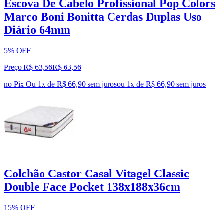
Escova De Cabelo Profissional Pop Colors
Marco Boni Bonitta Cerdas Duplas Uso
Diário 64mm
5% OFF
Preço R$ 63,56
R$
63
,
56
no Pix
Ou 1x de R$ 66,90 sem juros
ou
1
x de
R$ 66,90
sem juros
Colchão Castor Casal Vitagel Classic
Double Face Pocket 138x188x36cm
15% OFF