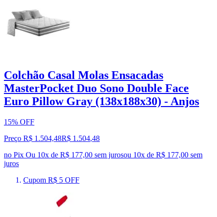
Colchão Casal Molas Ensacadas
MasterPocket Duo Sono Double Face
Euro Pillow Gray (138x188x30) - Anjos
15% OFF
Preço R$ 1.504,48
R$
1.504
,
48
no Pix
Ou 10x de R$ 177,00 sem juros
ou
10
x de
R$ 177,00
sem
juros
Cupom R$ 5 OFF