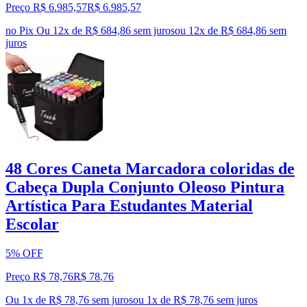
Preço R$ 6.985,57
R$
6.985
,
57
no Pix
Ou 12x de R$ 684,86 sem juros
ou
12
x de
R$ 684,86
sem
juros
48 Cores Caneta Marcadora coloridas de
Cabeça Dupla Conjunto Oleoso Pintura
Artística Para Estudantes Material
Escolar
5% OFF
Preço R$ 78,76
R$
78
,
76
Ou 1x de R$ 78,76 sem juros
ou
1
x de
R$ 78,76
sem juros