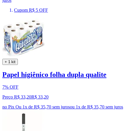
juros
Cupom R$ 5 OFF
+ 1 kit
Papel higiênico folha dupla qualite
7% OFF
Preço R$ 33,20
R$
33
,
20
no Pix
Ou 1x de R$ 35,70 sem juros
ou
1
x de
R$ 35,70
sem juros