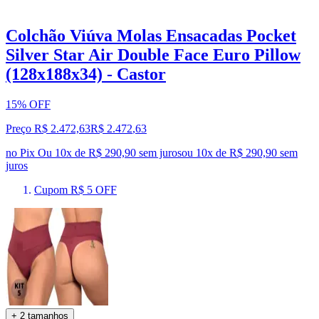
Colchão Viúva Molas Ensacadas Pocket
Silver Star Air Double Face Euro Pillow
(128x188x34) - Castor
15% OFF
Preço R$ 2.472,63
R$
2.472
,
63
no Pix
Ou 10x de R$ 290,90 sem juros
ou
10
x de
R$ 290,90
sem
juros
Cupom R$ 5 OFF
+ 2 tamanhos