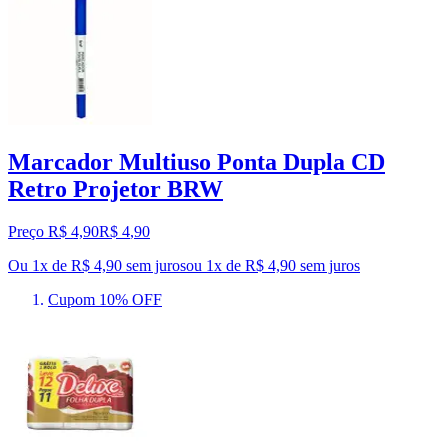
Marcador Multiuso Ponta Dupla CD
Retro Projetor BRW
Preço R$ 4,90
R$
4
,
90
Ou 1x de R$ 4,90 sem juros
ou
1
x de
R$ 4,90
sem juros
Cupom 10% OFF