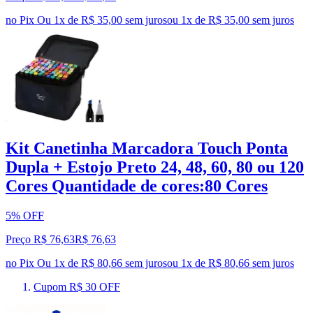
no Pix
Ou 1x de R$ 35,00 sem juros
ou
1
x de
R$ 35,00
sem juros
Kit Canetinha Marcadora Touch Ponta
Dupla + Estojo Preto 24, 48, 60, 80 ou 120
Cores Quantidade de cores:80 Cores
5% OFF
Preço R$ 76,63
R$
76
,
63
no Pix
Ou 1x de R$ 80,66 sem juros
ou
1
x de
R$ 80,66
sem juros
Cupom R$ 30 OFF