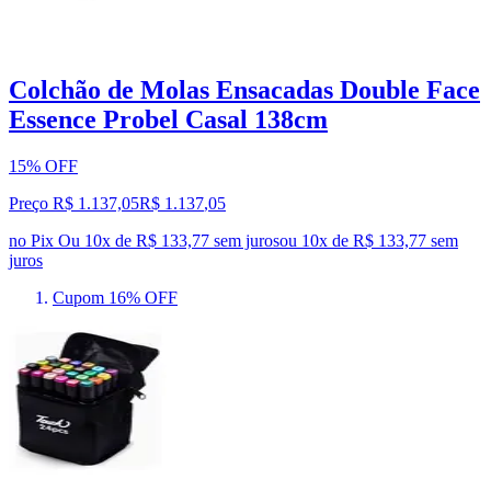
Colchão de Molas Ensacadas Double Face
Essence Probel Casal 138cm
15% OFF
Preço R$ 1.137,05
R$
1.137
,
05
no Pix
Ou 10x de R$ 133,77 sem juros
ou
10
x de
R$ 133,77
sem
juros
Cupom 16% OFF