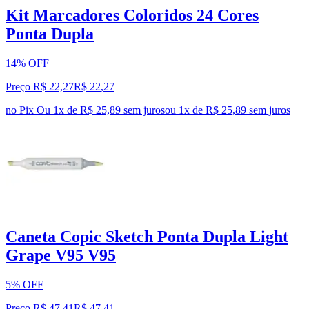
Kit Marcadores Coloridos 24 Cores
Ponta Dupla
14% OFF
Preço R$ 22,27
R$
22
,
27
no Pix
Ou 1x de R$ 25,89 sem juros
ou
1
x de
R$ 25,89
sem juros
Caneta Copic Sketch Ponta Dupla Light
Grape V95 V95
5% OFF
Preço R$ 47,41
R$
47
,
41