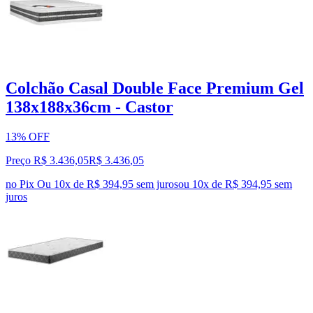
Colchão Casal Double Face Premium Gel
138x188x36cm - Castor
13% OFF
Preço R$ 3.436,05
R$
3.436
,
05
no Pix
Ou 10x de R$ 394,95 sem juros
ou
10
x de
R$ 394,95
sem
juros