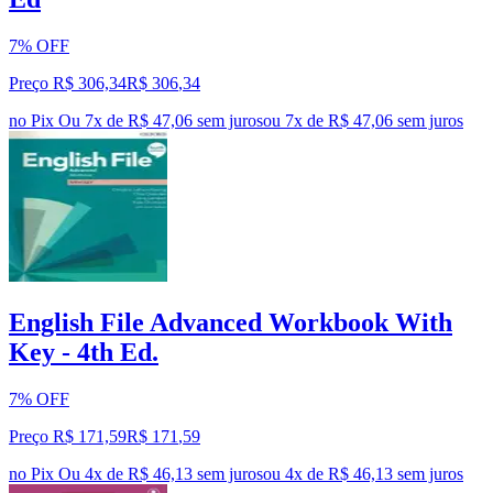
7% OFF
Preço R$ 306,34
R$
306
,
34
no Pix
Ou 7x de R$ 47,06 sem juros
ou
7
x de
R$ 47,06
sem juros
English File Advanced Workbook With
Key - 4th Ed.
7% OFF
Preço R$ 171,59
R$
171
,
59
no Pix
Ou 4x de R$ 46,13 sem juros
ou
4
x de
R$ 46,13
sem juros