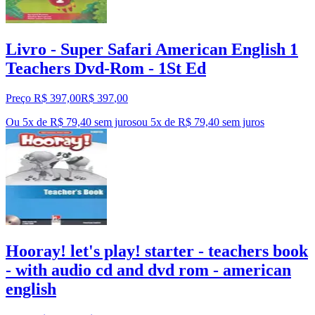
Livro - Super Safari American English 1
Teachers Dvd-Rom - 1St Ed
Preço R$ 397,00
R$
397
,
00
Ou 5x de R$ 79,40 sem juros
ou
5
x de
R$ 79,40
sem juros
Hooray! let's play! starter - teachers book
- with audio cd and dvd rom - american
english