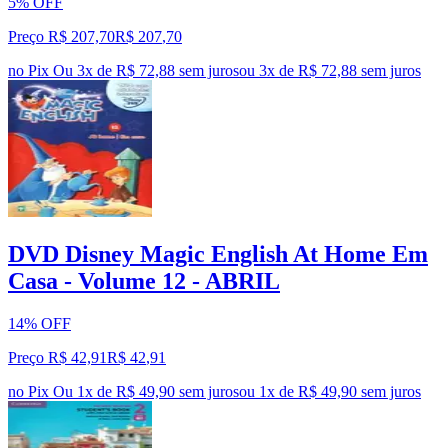
5% OFF
Preço R$ 207,70
R$
207
,
70
no Pix
Ou 3x de R$ 72,88 sem juros
ou
3
x de
R$ 72,88
sem juros
DVD Disney Magic English At Home Em
Casa - Volume 12 - ABRIL
14% OFF
Preço R$ 42,91
R$
42
,
91
no Pix
Ou 1x de R$ 49,90 sem juros
ou
1
x de
R$ 49,90
sem juros