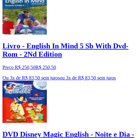
Livro - English In Mind 5 Sb With Dvd-
Rom - 2Nd Edition
Preço R$ 250,50
R$
250
,
50
Ou 3x de R$ 83,50 sem juros
ou
3
x de
R$ 83,50
sem juros
DVD Disney Magic English - Noite e Dia -