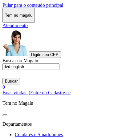
Pular para o conteudo principal
Tem no magalu
Atendimento
Digite seu CEP
Buscar no Magalu
Buscar
0
Boas vindas :)
Entre ou Cadastre-se
Tem no Magalu
Departamentos
Celulares e Smartphones