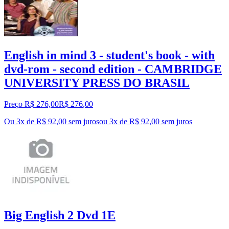
English in mind 3 - student's book - with
dvd-rom - second edition - CAMBRIDGE
UNIVERSITY PRESS DO BRASIL
Preço R$ 276,00
R$
276
,
00
Ou 3x de R$ 92,00 sem juros
ou
3
x de
R$ 92,00
sem juros
Big English 2 Dvd 1E