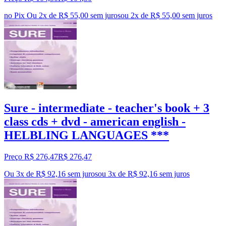
no Pix
Ou 2x de R$ 55,00 sem juros
ou
2
x de
R$ 55,00
sem juros
Sure - intermediate - teacher's book + 3
class cds + dvd - american english -
HELBLING LANGUAGES ***
Preço R$ 276,47
R$
276
,
47
Ou 3x de R$ 92,16 sem juros
ou
3
x de
R$ 92,16
sem juros