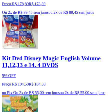
Preço R$ 178,89
R$
178
,
89
Ou 2x de R$ 89,45 sem juros
ou
2
x de
R$ 89,45
sem juros
Kit Dvd Disney Magic English Volume
11,12,13 e 14. 4 DVDS
5% OFF
Preço R$ 104,50
R$
104
,
50
no Pix
Ou 2x de R$ 55,00 sem juros
ou
2
x de
R$ 55,00
sem juros