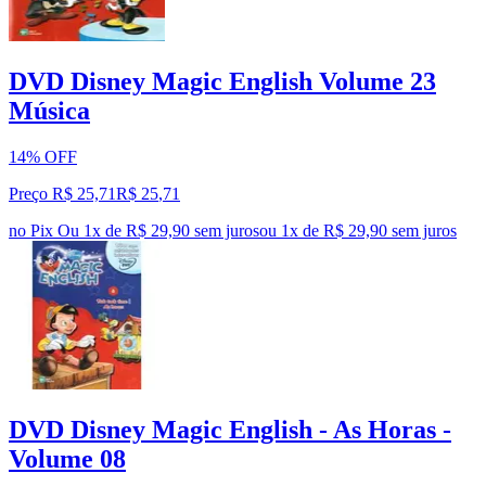
DVD Disney Magic English Volume 23
Música
14% OFF
Preço R$ 25,71
R$
25
,
71
no Pix
Ou 1x de R$ 29,90 sem juros
ou
1
x de
R$ 29,90
sem juros
DVD Disney Magic English - As Horas -
Volume 08