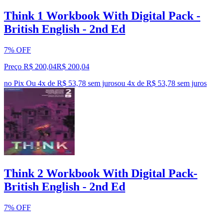
Think 1 Workbook With Digital Pack -
British English - 2nd Ed
7% OFF
Preço R$ 200,04
R$
200
,
04
no Pix
Ou 4x de R$ 53,78 sem juros
ou
4
x de
R$ 53,78
sem juros
Think 2 Workbook With Digital Pack-
British English - 2nd Ed
7% OFF