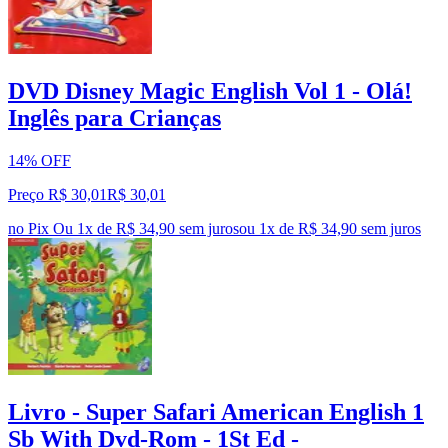
DVD Disney Magic English Vol 1 - Olá!
Inglês para Crianças
14% OFF
Preço R$ 30,01
R$
30
,
01
no Pix
Ou 1x de R$ 34,90 sem juros
ou
1
x de
R$ 34,90
sem juros
Livro - Super Safari American English 1
Sb With Dvd-Rom - 1St Ed -