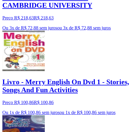
CAMBRIDGE UNIVERSITY
Preço R$ 218,63
R$
218
,
63
Ou 3x de R$ 72,88 sem juros
ou
3
x de
R$ 72,88
sem juros
Livro - Merry English On Dvd 1 - Stories,
Songs And Fun Activities
Preço R$ 100,86
R$
100
,
86
Ou 1x de R$ 100,86 sem juros
ou
1
x de
R$ 100,86
sem juros