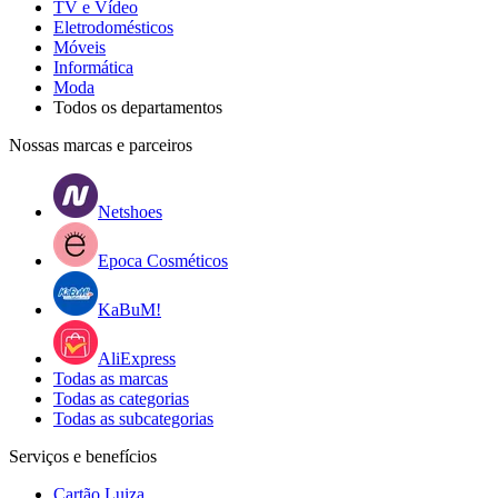
TV e Vídeo
Eletrodomésticos
Móveis
Informática
Moda
Todos os departamentos
Nossas marcas e parceiros
Netshoes
Epoca Cosméticos
KaBuM!
AliExpress
Todas as marcas
Todas as categorias
Todas as subcategorias
Serviços e benefícios
Cartão Luiza