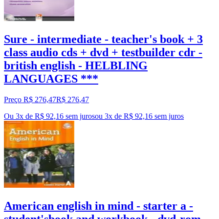
Sure - intermediate - teacher's book + 3
class audio cds + dvd + testbuilder cdr -
british english - HELBLING
LANGUAGES ***
Preço R$ 276,47
R$
276
,
47
Ou 3x de R$ 92,16 sem juros
ou
3
x de
R$ 92,16
sem juros
American english in mind - starter a -
student'sbook and workbook - dvd-rom -