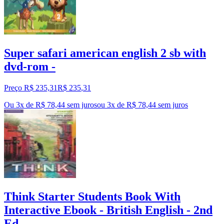
Super safari american english 2 sb with
dvd-rom -
Preço R$ 235,31
R$
235
,
31
Ou 3x de R$ 78,44 sem juros
ou
3
x de
R$ 78,44
sem juros
Think Starter Students Book With
Interactive Ebook - British English - 2nd
Ed