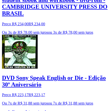
CAMBRIDGE UNIVERSITY PRESS DO
BRASIL
Preço R$ 234,00
R$
234
,
00
Ou 3x de R$ 78,00 sem juros
ou
3
x de
R$ 78,00
sem juros
DVD Sony Speak English or Die - Edição
30º Aniversário
Preço R$ 223,17
R$
223
,
17
Ou 7x de R$ 31,88 sem juros
ou
7
x de
R$ 31,88
sem juros