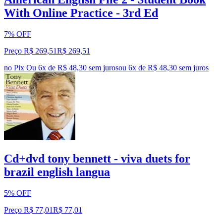
With Online Practice - 3rd Ed
7% OFF
Preço R$ 269,51
R$
269
,
51
no Pix
Ou 6x de R$ 48,30 sem juros
ou
6
x de
R$ 48,30
sem juros
Cd+dvd tony bennett - viva duets for
brazil english langua
5% OFF
Preço R$ 77,01
R$
77
,
01