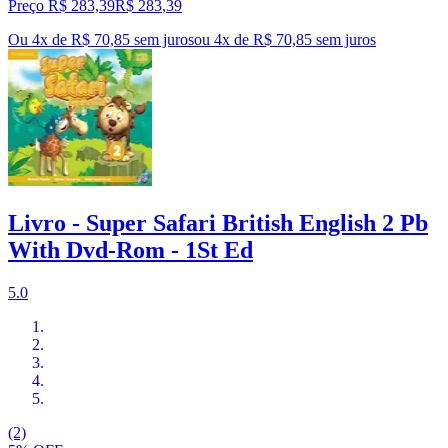
Preço R$ 283,39
R$
283
,
39
Ou 4x de R$ 70,85 sem juros
ou
4
x de
R$ 70,85
sem juros
Livro - Super Safari British English 2 Pb
With Dvd-Rom - 1St Ed
5.0
(2)