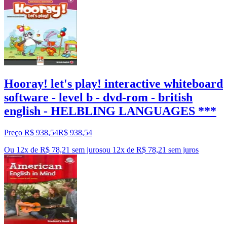
Hooray! let's play! interactive whiteboard
software - level b - dvd-rom - british
english - HELBLING LANGUAGES ***
Preço R$ 938,54
R$
938
,
54
Ou 12x de R$ 78,21 sem juros
ou
12
x de
R$ 78,21
sem juros