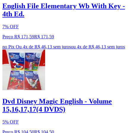
English File Elementary Wb With Key -
4th Ed.
7% OFF
Preço R$ 171,59
R$
171
,
59
no Pix
Ou 4x de R$ 46,13 sem juros
ou
4
x de
R$ 46,13
sem juros
Dvd Disney Magic English - Volume
15,16,17,17(4 DVDS)
5% OFF
Preço R$ 104,50
R$
104
,
50