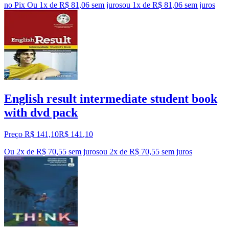
no Pix
Ou 1x de R$ 81,06 sem juros
ou
1
x de
R$ 81,06
sem juros
English result intermediate student book
with dvd pack
Preço R$ 141,10
R$
141
,
10
Ou 2x de R$ 70,55 sem juros
ou
2
x de
R$ 70,55
sem juros