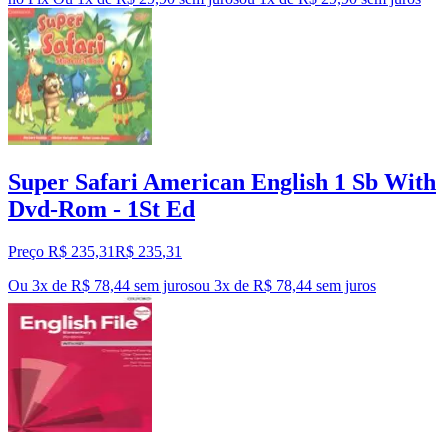
Super Safari American English 1 Sb With
Dvd-Rom - 1St Ed
Preço R$ 235,31
R$
235
,
31
Ou 3x de R$ 78,44 sem juros
ou
3
x de
R$ 78,44
sem juros