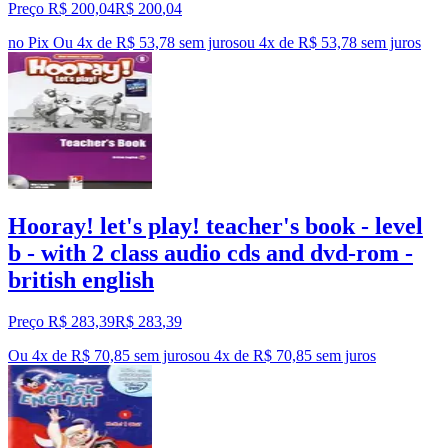
Preço R$ 200,04
R$
200
,
04
no Pix
Ou 4x de R$ 53,78 sem juros
ou
4
x de
R$ 53,78
sem juros
Hooray! let's play! teacher's book - level
b - with 2 class audio cds and dvd-rom -
british english
Preço R$ 283,39
R$
283
,
39
Ou 4x de R$ 70,85 sem juros
ou
4
x de
R$ 70,85
sem juros