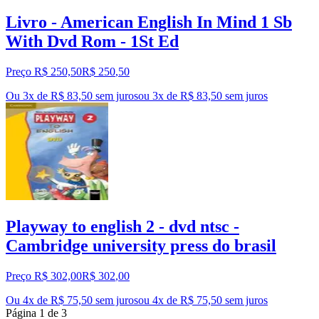
Livro - American English In Mind 1 Sb
With Dvd Rom - 1St Ed
Preço R$ 250,50
R$
250
,
50
Ou 3x de R$ 83,50 sem juros
ou
3
x de
R$ 83,50
sem juros
Playway to english 2 - dvd ntsc -
Cambridge university press do brasil
Preço R$ 302,00
R$
302
,
00
Ou 4x de R$ 75,50 sem juros
ou
4
x de
R$ 75,50
sem juros
Página
1
de
3