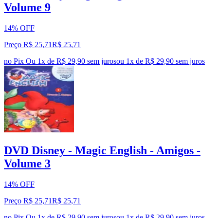
Volume 9
14% OFF
Preço R$ 25,71
R$
25
,
71
no Pix
Ou 1x de R$ 29,90 sem juros
ou
1
x de
R$ 29,90
sem juros
DVD Disney - Magic English - Amigos -
Volume 3
14% OFF
Preço R$ 25,71
R$
25
,
71
no Pix
Ou 1x de R$ 29,90 sem juros
ou
1
x de
R$ 29,90
sem juros