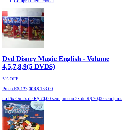
Compra Internacional
Dvd Disney Magic English - Volume
4,5,7,8,9(5 DVDS)
5% OFF
Preço R$ 133,00
R$
133
,
00
no Pix
Ou 2x de R$ 70,00 sem juros
ou
2
x de
R$ 70,00
sem juros