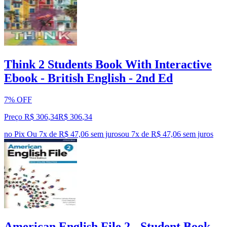
Think 2 Students Book With Interactive
Ebook - British English - 2nd Ed
7% OFF
Preço R$ 306,34
R$
306
,
34
no Pix
Ou 7x de R$ 47,06 sem juros
ou
7
x de
R$ 47,06
sem juros
American English File 2 - Student Book