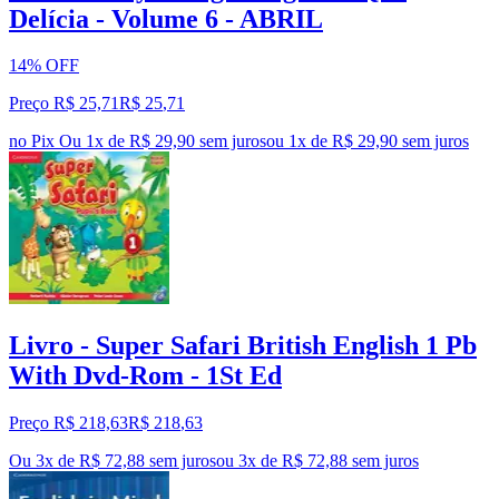
Delícia - Volume 6 - ABRIL
14% OFF
Preço R$ 25,71
R$
25
,
71
no Pix
Ou 1x de R$ 29,90 sem juros
ou
1
x de
R$ 29,90
sem juros
Livro - Super Safari British English 1 Pb
With Dvd-Rom - 1St Ed
Preço R$ 218,63
R$
218
,
63
Ou 3x de R$ 72,88 sem juros
ou
3
x de
R$ 72,88
sem juros