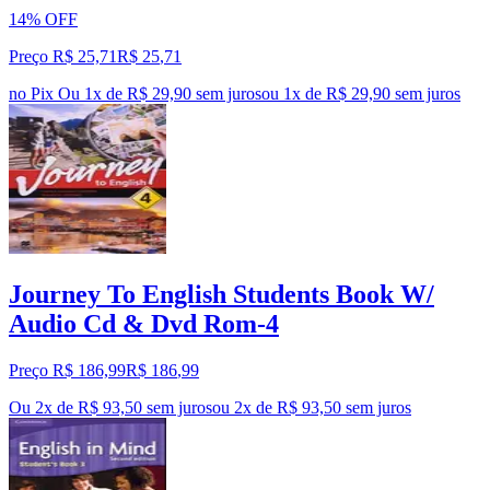
14% OFF
Preço R$ 25,71
R$
25
,
71
no Pix
Ou 1x de R$ 29,90 sem juros
ou
1
x de
R$ 29,90
sem juros
Journey To English Students Book W/
Audio Cd & Dvd Rom-4
Preço R$ 186,99
R$
186
,
99
Ou 2x de R$ 93,50 sem juros
ou
2
x de
R$ 93,50
sem juros