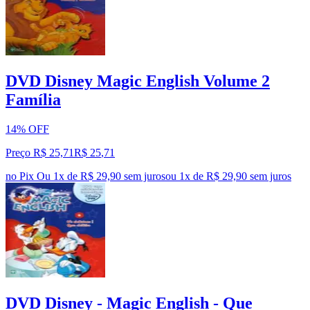
DVD Disney Magic English Volume 2
Família
14% OFF
Preço R$ 25,71
R$
25
,
71
no Pix
Ou 1x de R$ 29,90 sem juros
ou
1
x de
R$ 29,90
sem juros
DVD Disney - Magic English - Que