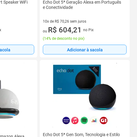
t Speaker WiFi
Echo Dot 5ª Geração Alexa em Português
e Conectividade
10x de R$ 70,26 sem juros
10 vez de R$ 70,26 sem juros
R$ 604,21
x
no Pix
ou
(
14% de desconto no pix
)
sacola
Adicionar à sacola
Echo Dot 5ª Gen Som, Tecnologia e Estilo
Amazon Alexa