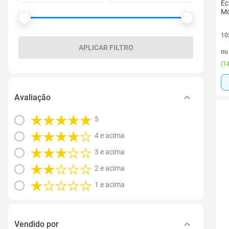
Ec
Mo
10
10 
APLICAR FILTRO
o
(
14
Avaliação
5
4 e acima
3 e acima
2 e acima
1 e acima
Vendido por