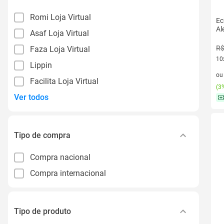
Romi Loja Virtual
Ec
Al
Asaf Loja Virtual
R$
Faza Loja Virtual
10
Lippin
10 
o
Facilita Loja Virtual
(
3%
Ver todos
Tipo de compra
Compra nacional
Compra internacional
Tipo de produto