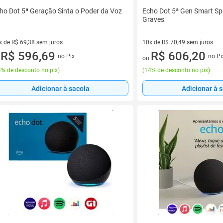
ho Dot 5ª Geração Sinta o Poder da Voz
Echo Dot 5ª Gen Smart S
Graves
x de R$ 69,38 sem juros
10x de R$ 70,49 sem juros
vez de R$ 69,38 sem juros
R$ 596,69
10 vez de R$ 70,49 sem juros
R$ 606,20
no Pix
no Pi
u
ou
% de desconto no pix
)
(
14% de desconto no pix
)
Adicionar à sacola
Adicionar à 