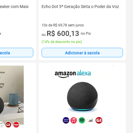
peaker com Mais
Echo Dot 5ª Geração Sinta o Poder da Voz
10x de R$ 69,78 sem juros
10 vez de R$ 69,78 sem juros
R$ 600,13
x
no Pix
ou
(
14% de desconto no pix
)
sacola
Adicionar à sacola