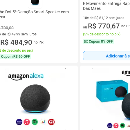
E Movimento Entrega Rápi
Das Mães
ho Dot 5ª Geração Smart Speaker com
exa
10x de R$ 81,12 sem juros
10 vez de R$ 81,12 sem juros
R$ 770,67
no Pi
ou
 700,00
x de R$ 49,99 sem juros
(
5% de desconto no pix
)
vez de R$ 49,99 sem juros
R$ 484,90
Cupom
8% OFF
no Pix
u
 de desconto no pix
)
Adicionar à 
Cupom
R$ 60 OFF