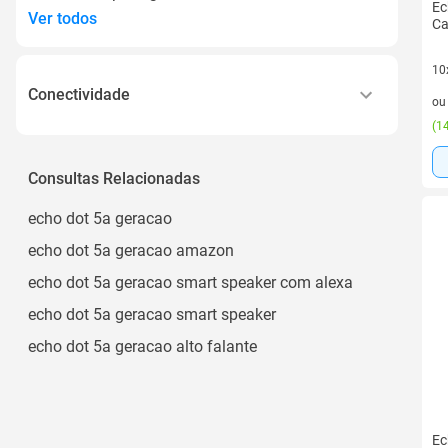
Ec
Ver todos
Ca
10
10 
Conectividade
o
(
14
Wi-fi 802.11 A/b/g/n/ac 2,4 Ghz/5 Ghz,
Bluetooth A2dp/avrcp
Consultas Relacionadas
Wifi Dualband 2.4 Ghz e 5 Ghz
Wi-fi e Bluetooth
echo dot 5a geracao
Wi-fi Bluetooth
echo dot 5a geracao amazon
Wi‐fi e Bluetooth
echo dot 5a geracao smart speaker com alexa
Ver todos
echo dot 5a geracao smart speaker
echo dot 5a geracao alto falante
Ec