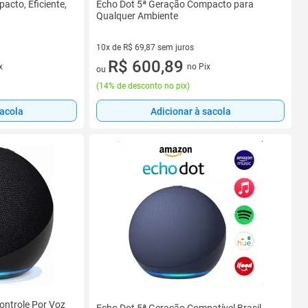
cto, Eficiente,
Echo Dot 5ª Geração Compacto para
Qualquer Ambiente
10x de R$ 69,87 sem juros
10 vez de R$ 69,87 sem juros
R$ 600,89
x
no Pix
ou
(
14% de desconto no pix
)
sacola
Adicionar à sacola
ontrole Por Voz