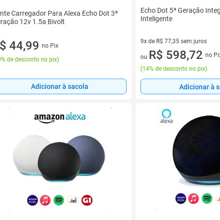
Echo Dot 5ª Geração Inte
nte Carregador Para Alexa Echo Dot 3ª
Inteligente
ração 12v 1.5a Bivolt
9x de R$ 77,35 sem juros
$ 44,99
no Pix
9 vez de R$ 77,35 sem juros
R$ 598,72
no Pi
ou
% de desconto no pix
)
(
14% de desconto no pix
)
Adicionar à sacola
Adicionar à 