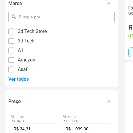
Marca
Fo
Ge
pesquisar
por
R
filtro
3d Tech Store
(
10
3d Tech
A1
Amazon
Asaf
Ver todos
Preço
Mínimo:
Máximo:
R$ 34,31
R$ 1.039,00