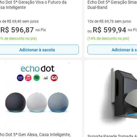
ho Dot 5ª Geração Viva o Futuro da
Echo Dot 5ª Geração Smar
sa Inteligente
Dual-Band
x de R$ 69,40 sem juros
10x de R$ 69,76 sem juros
vez de R$ 69,40 sem juros
R$ 596,87
10 vez de R$ 69,76 sem juros
R$ 599,94
no Pix
no Pi
u
ou
% de desconto no pix
)
(
14% de desconto no pix
)
Adicionar à sacola
Adicionar à 
ho Dot 5ª Gen Alexa, Casa Inteligente,
Suporte Parede Tomada 