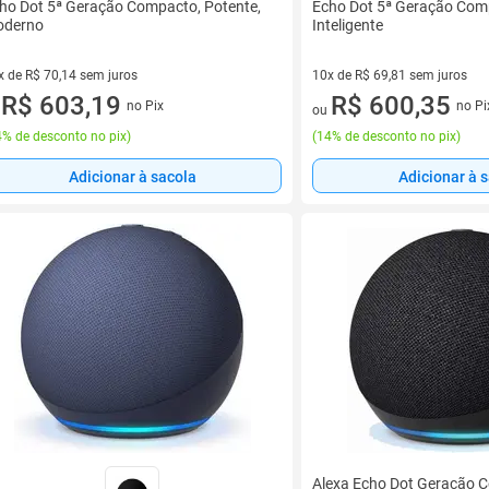
ho Dot 5ª Geração Compacto, Potente,
Echo Dot 5ª Geração Compa
derno
Inteligente
x de R$ 70,14 sem juros
10x de R$ 69,81 sem juros
vez de R$ 70,14 sem juros
R$ 603,19
10 vez de R$ 69,81 sem juros
R$ 600,35
no Pix
no Pi
u
ou
% de desconto no pix
)
(
14% de desconto no pix
)
Adicionar à sacola
Adicionar à 
Alexa Echo Dot Geração C