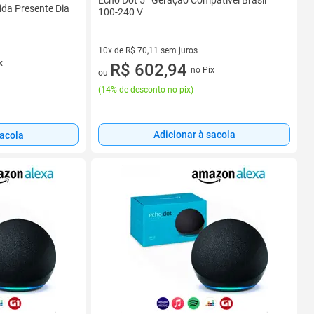
Echo Dot 5ª Geração Compatível Brasil
da Presente Dia
100-240 V
10x de R$ 70,11 sem juros
x
10 vez de R$ 70,11 sem juros
R$ 602,94
no Pix
ou
(
14% de desconto no pix
)
Adicionar à sacola
sacola