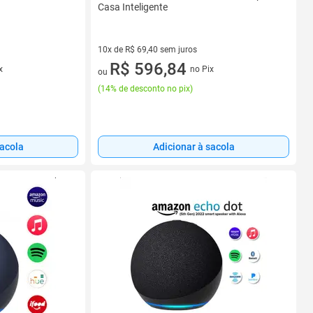
Casa Inteligente
10x de R$ 69,40 sem juros
10 vez de R$ 69,40 sem juros
R$ 596,84
x
no Pix
ou
(
14% de desconto no pix
)
sacola
Adicionar à sacola