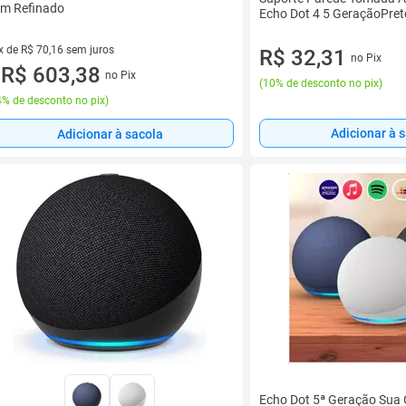
m Refinado
Echo Dot 4 5 GeraçãoPret
x de R$ 70,16 sem juros
R$ 32,31
no Pix
vez de R$ 70,16 sem juros
R$ 603,38
no Pix
u
(
10% de desconto no pix
)
% de desconto no pix
)
Adicionar à 
Adicionar à sacola
Echo Dot 5ª Geração Sua