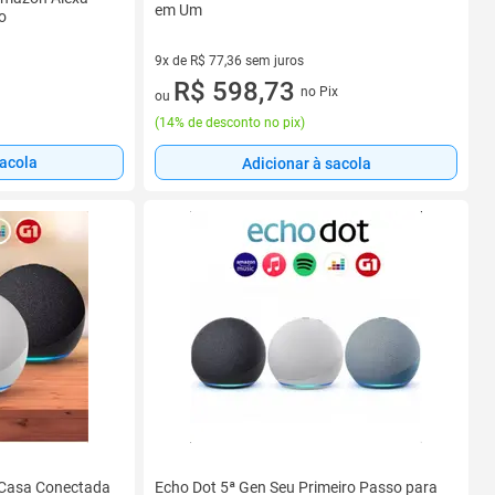
em Um
o
9x de R$ 77,36 sem juros
9 vez de R$ 77,36 sem juros
R$ 598,73
no Pix
ou
(
14% de desconto no pix
)
sacola
Adicionar à sacola
 Casa Conectada
Echo Dot 5ª Gen Seu Primeiro Passo para