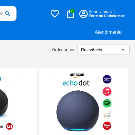
0
Boas vindas :)
Entre ou Cadastre-se
Atendimento
Ordenar por