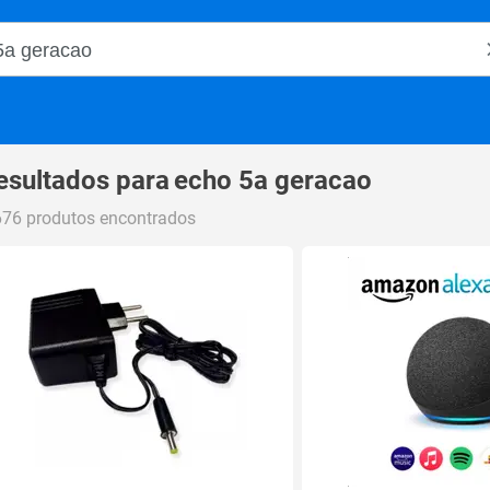
o Magalu
esultados para
echo 5a geracao
676 produtos encontrados