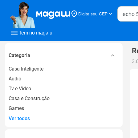
Buscar n
Digite seu CEP
Buscar
Tem no magalu
R
Categoria
3.
Casa Inteligente
Áudio
Tv e Vídeo
Casa e Construção
Games
Ver todos