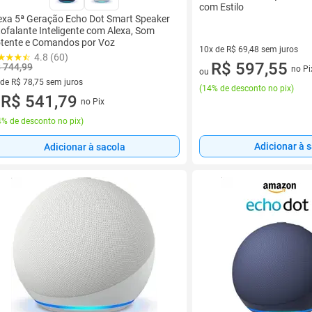
com Estilo
exa 5ª Geração Echo Dot Smart Speaker
tofalante Inteligente com Alexa, Som
tente e Comandos por Voz
10x de R$ 69,48 sem juros
4.8 (60)
10 vez de R$ 69,48 sem juros
R$ 597,55
 744,99
no Pi
ou
 de R$ 78,75 sem juros
(
14% de desconto no pix
)
ez de R$ 78,75 sem juros
R$ 541,79
no Pix
u
% de desconto no pix
)
Adicionar à 
Adicionar à sacola