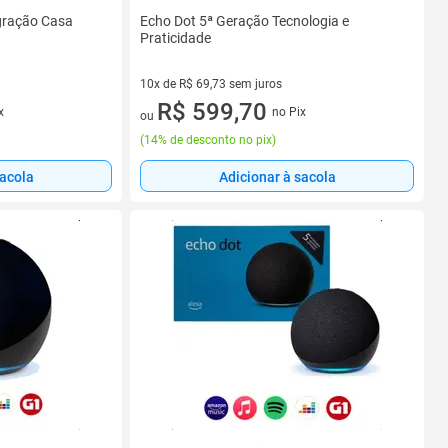
gração Casa
Echo Dot 5ª Geração Tecnologia e
Praticidade
10x de R$ 69,73 sem juros
10 vez de R$ 69,73 sem juros
R$ 599,70
x
no Pix
ou
(
14% de desconto no pix
)
sacola
Adicionar à sacola