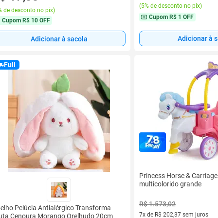
(
5% de desconto no pix
)
 de desconto no pix
)
Cupom
R$ 1 OFF
Cupom
R$ 10 OFF
Adicionar à 
Adicionar à sacola
Full
Princess Horse & Carriage 
multicolorido grande
R$ 1.573,02
elho Pelúcia Antialérgico Transforma
7x de R$ 202,37 sem juros
uta Cenoura Morango Orelhudo 20cm