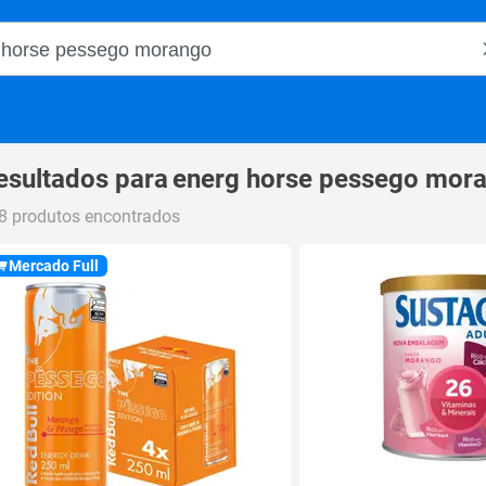
o Magalu
esultados para
energ horse pessego mor
8 produtos encontrados
Mercado Full