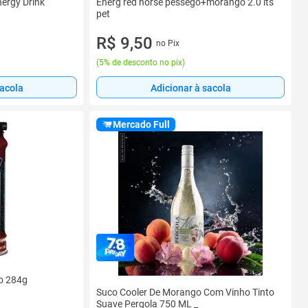
nergy Drink
Energ red horse pessego+morango 2.0 lts
pet
R$ 9,50
no Pix
(
5% de desconto no pix
)
sacola
Adicionar à sacola
Mercado Full
go 284g
Suco Cooler De Morango Com Vinho Tinto
Suave Pergola 750 ML _