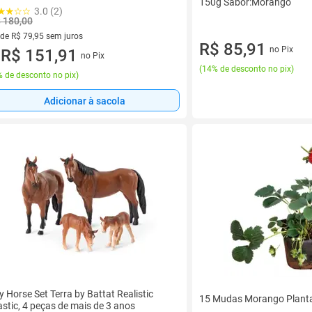
150g Sabor:Morango
3.0 (2)
 180,00
 de R$ 79,95 sem juros
R$ 85,91
no Pix
ez de R$ 79,95 sem juros
R$ 151,91
no Pix
u
(
14% de desconto no pix
)
 de desconto no pix
)
Adicionar à sacola
y Horse Set Terra by Battat Realistic
15 Mudas Morango Planta
astic, 4 peças de mais de 3 anos