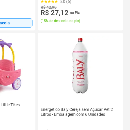
5.0 (6)
R$ 42,90
R$ 27,12
no Pix
(
15% de desconto no pix
)
sacola
Little Tikes
Energético Baly Cereja sem Açúcar Pet 2
Litros - Embalagem com 6 Unidades