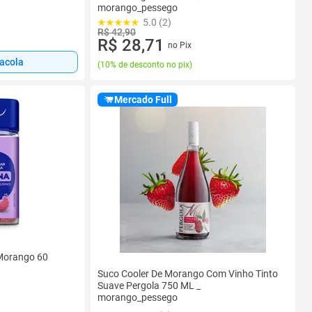
morango_pessego
5.0 (2)
R$ 42,90
R$ 28,71
no Pix
sacola
(
10% de desconto no pix
)
Mercado Full
 Morango 60
Suco Cooler De Morango Com Vinho Tinto
Suave Pergola 750 ML _
morango_pessego