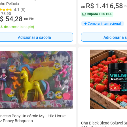
cho Pelúcia
7 vez de R$ 202,37 sem juros
R$ 1.416,58
n
ou
4.1 (8)
 78,90
Cupom
10% OFF
$ 54,28
no Pix
Compra Internacional
% de desconto no pix
)
Adicionar à sacola
Adicionar à 
necas Pony Unicórnio My Little Horse
z Poney Brinquedo
Cha Black Blend Solúvel 