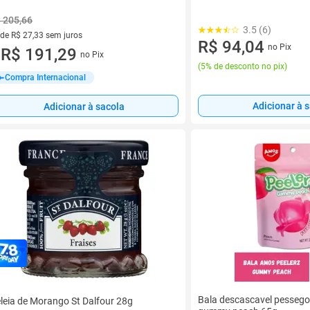
 205,66
3.5 (6)
 de R$ 27,33 sem juros
R$ 94,04
no Pix
ez de R$ 27,33 sem juros
R$ 191,29
no Pix
u
(
5% de desconto no pix
)
Compra Internacional
Adicionar à 
Adicionar à sacola
Bala descascavel pessego
leia de Morango St Dalfour 28g