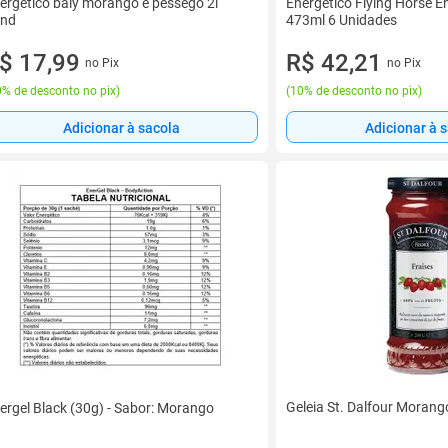
ergético baly morango e pessego 2l
Energético Flying Horse E
nd
473ml 6 Unidades
$ 17,99
R$ 42,21
no Pix
no Pix
% de desconto no pix
)
(
10% de desconto no pix
)
Adicionar à sacola
Adicionar à 
Geleia St. Dalfour Moran
ergel Black (30g) - Sabor: Morango