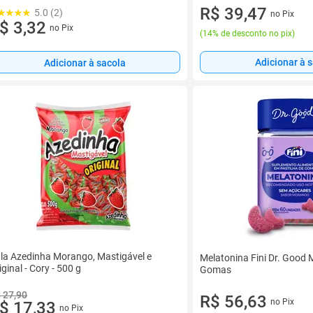
R$ 39,47
5.0 (2)
no Pix
$ 3,32
no Pix
(
14% de desconto no pix
)
Adicionar à 
Adicionar à sacola
la Azedinha Morango, Mastigável e
Melatonina Fini Dr. Good
iginal - Cory - 500 g
Gomas
 27,90
R$ 56,63
no Pix
$ 17,33
no Pix