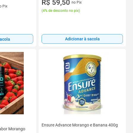
R$ 59,50
no Pix
o Pix
(
4% de desconto no pix
)
Adicionar à sacola
sacola
Ensure Advance Morango e Banana 400g
Sabor Morango