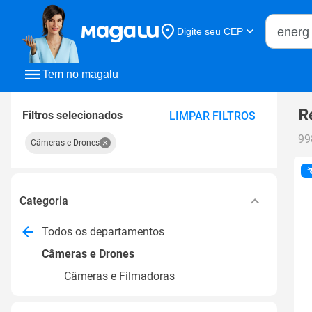
Buscar n
Digite seu CEP
Buscar
Tem no magalu
R
Filtros selecionados
LIMPAR FILTROS
99
Câmeras e Drones
Categoria
Todos os departamentos
Câmeras e Drones
Câmeras e Filmadoras