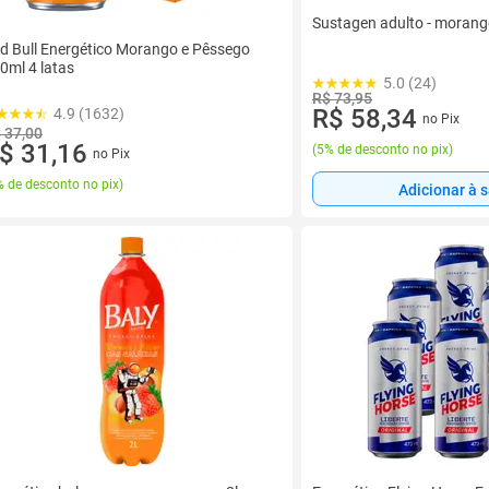
Sustagen adulto - morang
d Bull Energético Morango e Pêssego
0ml 4 latas
5.0 (24)
R$ 73,95
R$ 58,34
4.9 (1632)
no Pix
 37,00
$ 31,16
(
5% de desconto no pix
)
no Pix
 de desconto no pix
)
Adicionar à 