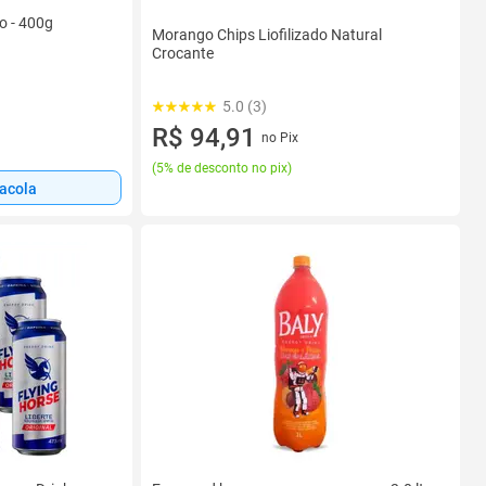
o - 400g
Morango Chips Liofilizado Natural
Crocante
5.0 (3)
R$ 94,91
no Pix
(
5% de desconto no pix
)
sacola