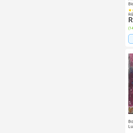
Bi
R$
R
(
14
Bo
Lu