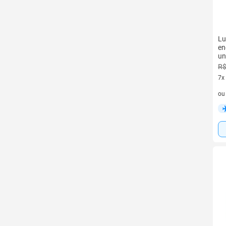
Lu
en
un
R$
7x
7 v
o