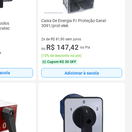
Caixa De Energia P/ Proteção Geral-
polos
3091/prot-elek
bratec
2x de R$ 81,90 sem juros
2 vez de R$ 81,90 sem juros
R$ 147,42
no Pix
ou
x
(
10% de desconto no pix
)
Cupom
R$ 30 OFF
sacola
Adicionar à sacola