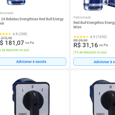
trocinado
Patrocinado
t 24 Bebidas Energéticas Red Bull Energy
Red Bull Energético Energ
ink
latas
4.8 (288)
4.9 (1630)
 215,40
R$ 39,90
$ 181,07
no Pix
R$ 31,16
no Pix
 de desconto no pix
)
(
1% de desconto no pix
)
Adicionar à sacola
Adicionar à 