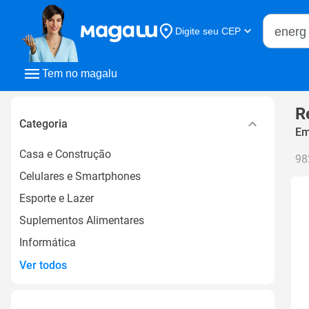
Buscar n
Digite seu CEP
Buscar
Tem no magalu
R
Categoria
Em
Casa e Construção
98
Celulares e Smartphones
Esporte e Lazer
Suplementos Alimentares
Informática
Ver todos