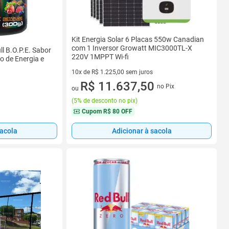
Kit Energia Solar 6 Placas 550w Canadian
com 1 Inversor Growatt MIC3000TL-X
ll B.O.P.E. Sabor
220V 1MPPT Wi-fi
o de Energia e
10x de R$ 1.225,00 sem juros
10 vez de R$ 1.225,00 sem juros
R$ 11.637,50
no Pix
ou
(
5% de desconto no pix
)
Cupom
R$ 80 OFF
sacola
Adicionar à sacola