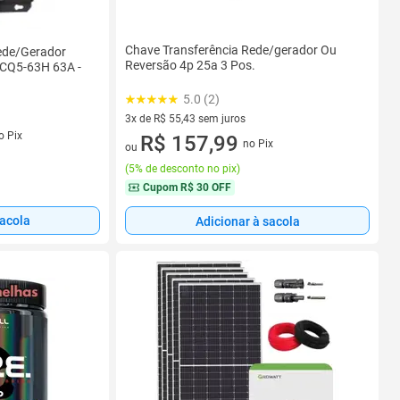
Chave Transferência Rede/gerador Ou
ede/Gerador
Reversão 4p 25a 3 Pos.
YCQ5-63H 63A -
5.0 (2)
3x de R$ 55,43 sem juros
s
o Pix
3 vez de R$ 55,43 sem juros
R$ 157,99
no Pix
ou
(
5% de desconto no pix
)
Cupom
R$ 30 OFF
sacola
Adicionar à sacola