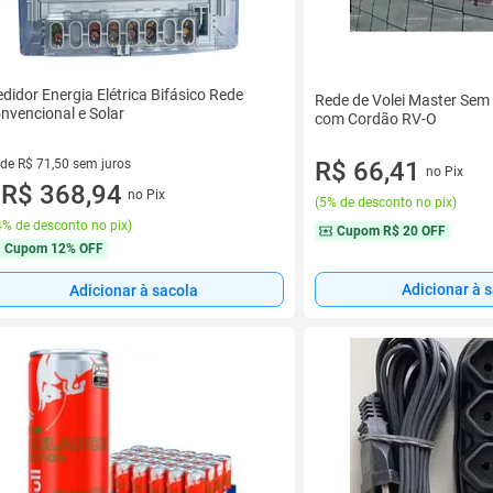
didor Energia Elétrica Bifásico Rede
Rede de Volei Master Sem
nvencional e Solar
com Cordão RV-O
 de R$ 71,50 sem juros
R$ 66,41
no Pix
ez de R$ 71,50 sem juros
R$ 368,94
no Pix
u
(
5% de desconto no pix
)
% de desconto no pix
)
Cupom
R$ 20 OFF
Cupom
12% OFF
Adicionar à 
Adicionar à sacola