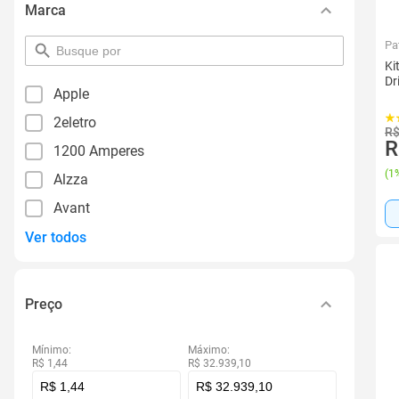
Marca
Pa
pesquisar
por
Ki
filtro
Dr
Apple
2eletro
R$
R
1200 Amperes
(
1%
Alzza
Avant
Ver todos
Preço
Mínimo:
Máximo:
R$ 1,44
R$ 32.939,10