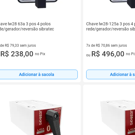
ave lw28 63a 3 pos 4 polos
Chave lw28-125a 3 pos 4 
de/gerador/reversão sibratec
rede/gerador/reversão si
 de R$ 79,33 sem juros
7x de R$ 70,86 sem juros
ez de R$ 79,33 sem juros
R$ 238,00
7 vez de R$ 70,86 sem juros
R$ 496,00
no Pix
no Pi
u
ou
Adicionar à sacola
Adicionar à 