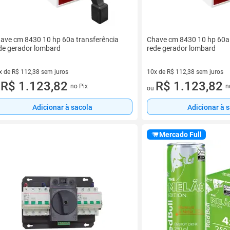
ave cm 8430 10 hp 60a transferência
Chave cm 8430 10 hp 60a 
de gerador lombard
rede gerador lombard
x de R$ 112,38 sem juros
10x de R$ 112,38 sem juros
vez de R$ 112,38 sem juros
R$ 1.123,82
10 vez de R$ 112,38 sem juro
R$ 1.123,82
no Pix
n
u
ou
Adicionar à sacola
Adicionar à 
Mercado Full