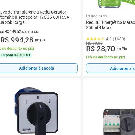
ave de Transferência Rede/Gerador
Patrocinado
tomática Tetrapolar HYCQ5-63H 63A -
ua Sob Carga
Red Bull Energético Marac
250ml 4 latas
 de R$ 149,52 sem juros
ez de R$ 149,52 sem juros
R$ 994,28
4.9 (1630)
no Pix
u
R$ 39,00
R$ 28,70
 de desconto no pix
)
no Pix
Cupom
R$ 30 OFF
(
1% de desconto no pix
)
Adicionar à sacola
Adicionar à 