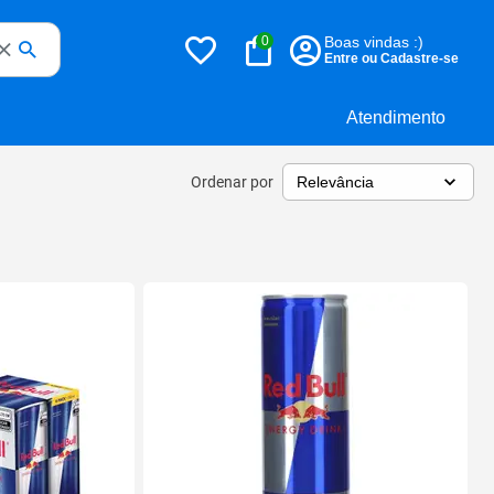
0
Boas vindas :)
Entre ou Cadastre-se
Atendimento
Ordenar por