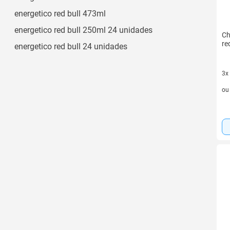
energetico red bull 473ml
energetico red bull 250ml 24 unidades
Ch
re
energetico red bull 24 unidades
3x
3 v
o