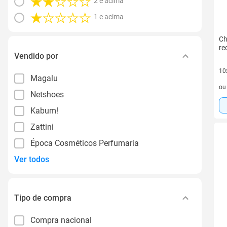
2 e acima
1 e acima
Ch
re
Vendido por
10
Magalu
10 
o
Netshoes
Kabum!
Zattini
Época Cosméticos Perfumaria
Ver todos
Tipo de compra
Compra nacional