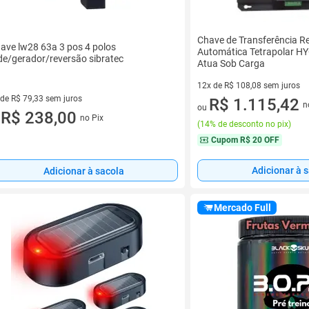
Chave de Transferência R
ave lw28 63a 3 pos 4 polos
Automática Tetrapolar H
de/gerador/reversão sibratec
Atua Sob Carga
12x de R$ 108,08 sem juros
 de R$ 79,33 sem juros
12 vez de R$ 108,08 sem juro
R$ 1.115,42
n
ou
ez de R$ 79,33 sem juros
R$ 238,00
no Pix
u
(
14% de desconto no pix
)
Cupom
R$ 20 OFF
Adicionar à 
Adicionar à sacola
Mercado Full