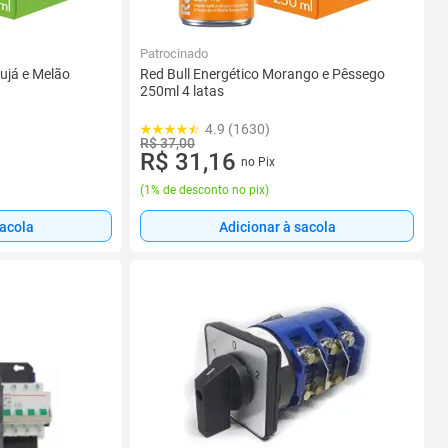
Patrocinado
ujá e Melão
Red Bull Energético Morango e Pêssego
250ml 4 latas
4.9 (1630)
R$ 37,00
R$ 31,16
no Pix
(
1% de desconto no pix
)
sacola
Adicionar à sacola