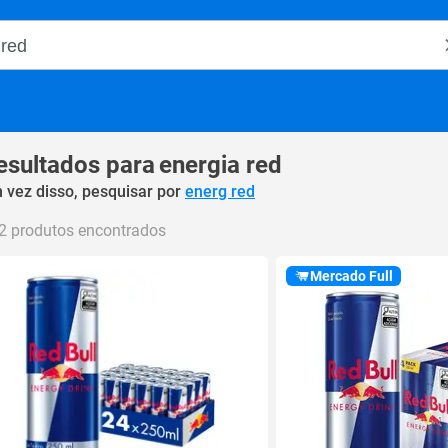
o Magalu
esultados para
energia red
 vez disso, pesquisar por
energ red
2 produtos encontrados
Mercado Full