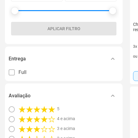
Ch
APLICAR FILTRO
re
3x
3 v
o
Entrega
Full
Avaliação
5
4 e acima
3 e acima