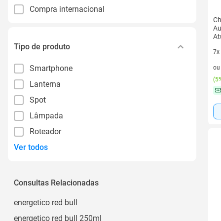
Compra internacional
Ch
Au
At
Tipo de produto
7x
7 v
Smartphone
o
(
5%
Lanterna
Spot
Lâmpada
Roteador
Ver todos
Consultas Relacionadas
energetico red bull
energetico red bull 250ml