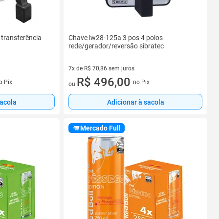
transferência
Chave lw28-125a 3 pos 4 polos
rede/gerador/reversão sibratec
7x de R$ 70,86 sem juros
s
7 vez de R$ 70,86 sem juros
R$ 496,00
o Pix
no Pix
ou
sacola
Adicionar à sacola
Mercado Full