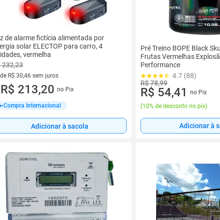
z de alarme fictícia alimentada por
ergia solar ELECTOP para carro, 4
Pré Treino BOPE Black Sku
idades, vermelha
Frutas Vermelhas Explosã
 232,23
Performance
4.7 (88)
 de R$ 30,46 sem juros
R$ 78,99
ez de R$ 30,46 sem juros
R$ 213,20
R$ 54,41
no Pix
u
no Pix
Compra Internacional
(
10% de desconto no pix
)
Adicionar à 
Adicionar à sacola