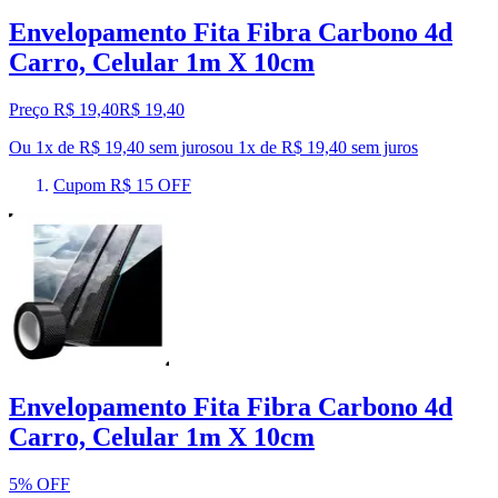
Envelopamento Fita Fibra Carbono 4d
Carro, Celular 1m X 10cm
Preço R$ 19,40
R$
19
,
40
Ou 1x de R$ 19,40 sem juros
ou
1
x de
R$ 19,40
sem juros
Cupom R$ 15 OFF
Envelopamento Fita Fibra Carbono 4d
Carro, Celular 1m X 10cm
5% OFF