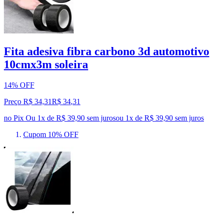
Fita adesiva fibra carbono 3d automotivo
10cmx3m soleira
14% OFF
Preço R$ 34,31
R$
34
,
31
no Pix
Ou 1x de R$ 39,90 sem juros
ou
1
x de
R$ 39,90
sem juros
Cupom 10% OFF