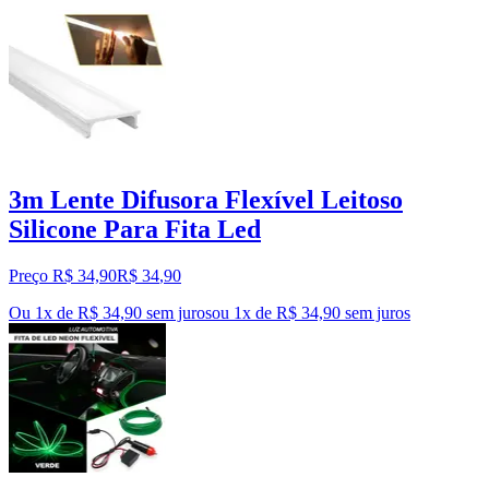
3m Lente Difusora Flexível Leitoso
Silicone Para Fita Led
Preço R$ 34,90
R$
34
,
90
Ou 1x de R$ 34,90 sem juros
ou
1
x de
R$ 34,90
sem juros