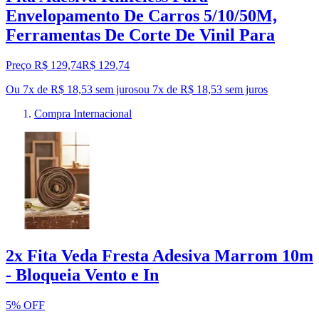
Envelopamento De Carros 5/10/50M,
Ferramentas De Corte De Vinil Para
Preço R$ 129,74
R$
129
,
74
Ou 7x de R$ 18,53 sem juros
ou
7
x de
R$ 18,53
sem juros
Compra Internacional
2x Fita Veda Fresta Adesiva Marrom 10m
- Bloqueia Vento e In
5% OFF