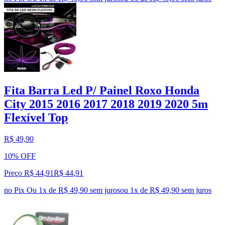
Fita Barra Led P/ Painel Roxo Honda
City 2015 2016 2017 2018 2019 2020 5m
Flexível Top
R$ 49,90
10% OFF
Preço R$ 44,91
R$
44
,
91
no Pix
Ou 1x de R$ 49,90 sem juros
ou
1
x de
R$ 49,90
sem juros