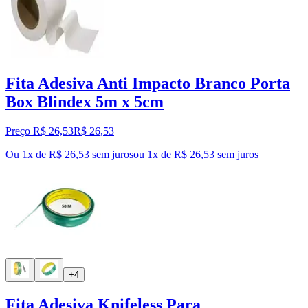
Fita Adesiva Anti Impacto Branco Porta
Box Blindex 5m x 5cm
Preço R$ 26,53
R$
26
,
53
Ou 1x de R$ 26,53 sem juros
ou
1
x de
R$ 26,53
sem juros
+4
Fita Adesiva Knifeless Para