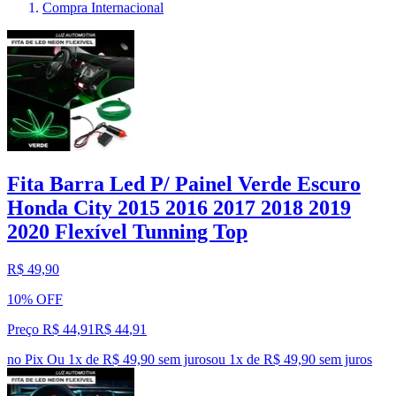
Compra Internacional
Fita Barra Led P/ Painel Verde Escuro
Honda City 2015 2016 2017 2018 2019
2020 Flexível Tunning Top
R$ 49,90
10% OFF
Preço R$ 44,91
R$
44
,
91
no Pix
Ou 1x de R$ 49,90 sem juros
ou
1
x de
R$ 49,90
sem juros