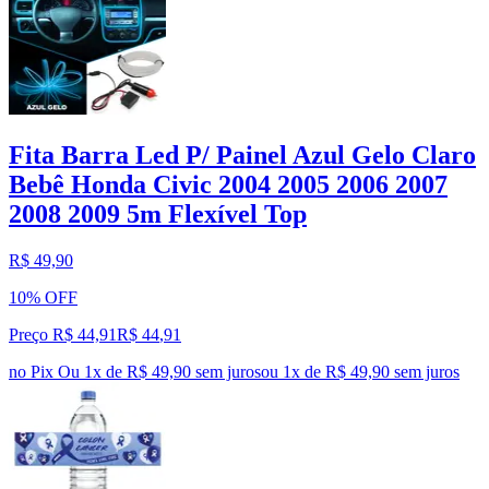
Fita Barra Led P/ Painel Azul Gelo Claro
Bebê Honda Civic 2004 2005 2006 2007
2008 2009 5m Flexível Top
R$ 49,90
10% OFF
Preço R$ 44,91
R$
44
,
91
no Pix
Ou 1x de R$ 49,90 sem juros
ou
1
x de
R$ 49,90
sem juros