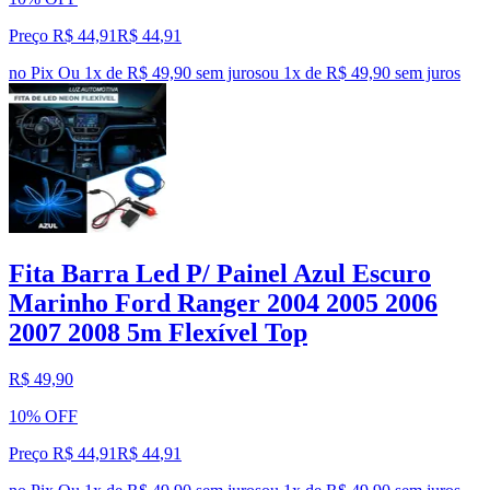
Preço R$ 44,91
R$
44
,
91
no Pix
Ou 1x de R$ 49,90 sem juros
ou
1
x de
R$ 49,90
sem juros
Fita Barra Led P/ Painel Azul Escuro
Marinho Ford Ranger 2004 2005 2006
2007 2008 5m Flexível Top
R$ 49,90
10% OFF
Preço R$ 44,91
R$
44
,
91