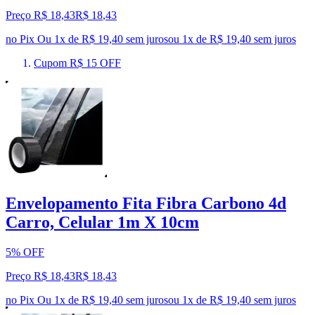
Preço R$ 18,43
R$
18
,
43
no Pix
Ou 1x de R$ 19,40 sem juros
ou
1
x de
R$ 19,40
sem juros
Cupom R$ 15 OFF
Envelopamento Fita Fibra Carbono 4d
Carro, Celular 1m X 10cm
5% OFF
Preço R$ 18,43
R$
18
,
43
no Pix
Ou 1x de R$ 19,40 sem juros
ou
1
x de
R$ 19,40
sem juros