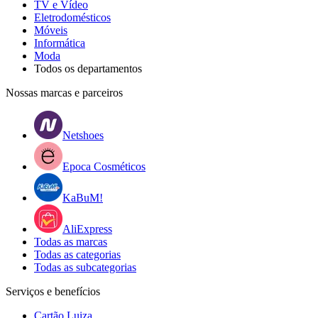
TV e Vídeo
Eletrodomésticos
Móveis
Informática
Moda
Todos os departamentos
Nossas marcas e parceiros
Netshoes
Epoca Cosméticos
KaBuM!
AliExpress
Todas as marcas
Todas as categorias
Todas as subcategorias
Serviços e benefícios
Cartão Luiza