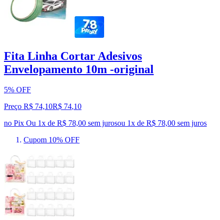
Fita Linha Cortar Adesivos
Envelopamento 10m -original
5% OFF
Preço R$ 74,10
R$
74
,
10
no Pix
Ou 1x de R$ 78,00 sem juros
ou
1
x de
R$ 78,00
sem juros
Cupom 10% OFF