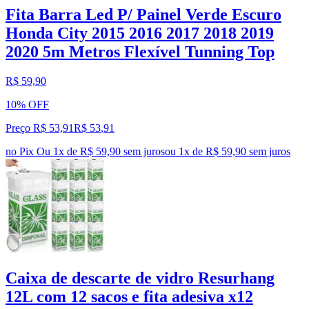
Fita Barra Led P/ Painel Verde Escuro
Honda City 2015 2016 2017 2018 2019
2020 5m Metros Flexível Tunning Top
R$ 59,90
10% OFF
Preço R$ 53,91
R$
53
,
91
no Pix
Ou 1x de R$ 59,90 sem juros
ou
1
x de
R$ 59,90
sem juros
Caixa de descarte de vidro Resurhang
12L com 12 sacos e fita adesiva x12