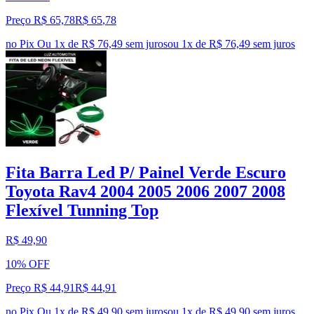
Preço R$ 65,78
R$
65
,
78
no Pix
Ou 1x de R$ 76,49 sem juros
ou
1
x de
R$ 76,49
sem juros
Fita Barra Led P/ Painel Verde Escuro
Toyota Rav4 2004 2005 2006 2007 2008
Flexível Tunning Top
R$ 49,90
10% OFF
Preço R$ 44,91
R$
44
,
91
no Pix
Ou 1x de R$ 49,90 sem juros
ou
1
x de
R$ 49,90
sem juros