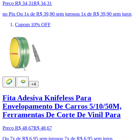
Preço R$ 34,31
R$
34
,
31
no Pix
Ou 1x de R$ 39,90 sem juros
ou
1
x de
R$ 39,90
sem juros
Cupom 10% OFF
+4
Fita Adesiva Knifeless Para
Envelopamento De Carros 5/10/50M,
Ferramentas De Corte De Vinil Para
Preço R$ 48,67
R$
48
,
67
Ou 7x de R$ 6,95 sem juros
ou
7
x de
R$ 6,95
sem juros