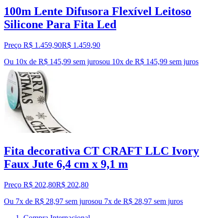
100m Lente Difusora Flexível Leitoso
Silicone Para Fita Led
Preço R$ 1.459,90
R$
1.459
,
90
Ou 10x de R$ 145,99 sem juros
ou
10
x de
R$ 145,99
sem juros
Fita decorativa CT CRAFT LLC Ivory
Faux Jute 6,4 cm x 9,1 m
Preço R$ 202,80
R$
202
,
80
Ou 7x de R$ 28,97 sem juros
ou
7
x de
R$ 28,97
sem juros
Compra Internacional