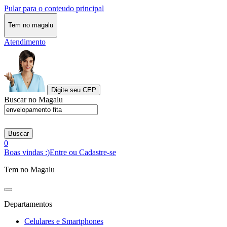
Pular para o conteudo principal
Tem no magalu
Atendimento
Digite seu CEP
Buscar no Magalu
Buscar
0
Boas vindas :)
Entre ou Cadastre-se
Tem no Magalu
Departamentos
Celulares e Smartphones