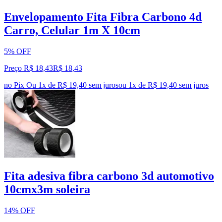
Envelopamento Fita Fibra Carbono 4d
Carro, Celular 1m X 10cm
5% OFF
Preço R$ 18,43
R$
18
,
43
no Pix
Ou 1x de R$ 19,40 sem juros
ou
1
x de
R$ 19,40
sem juros
Fita adesiva fibra carbono 3d automotivo
10cmx3m soleira
14% OFF