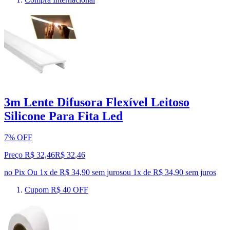
3m Lente Difusora Flexível Leitoso
Silicone Para Fita Led
7% OFF
Preço R$ 32,46
R$
32
,
46
no Pix
Ou 1x de R$ 34,90 sem juros
ou
1
x de
R$ 34,90
sem juros
Cupom R$ 40 OFF