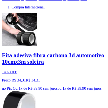
Compra Internacional
Fita adesiva fibra carbono 3d automotivo
10cmx3m soleira
14% OFF
Preço R$ 34,31
R$
34
,
31
no Pix
Ou 1x de R$ 39,90 sem juros
ou
1
x de
R$ 39,90
sem juros