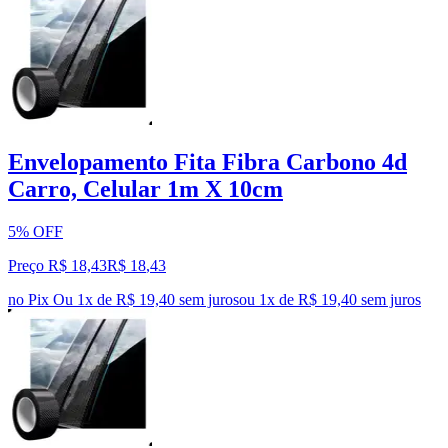
Envelopamento Fita Fibra Carbono 4d
Carro, Celular 1m X 10cm
5% OFF
Preço R$ 18,43
R$
18
,
43
no Pix
Ou 1x de R$ 19,40 sem juros
ou
1
x de
R$ 19,40
sem juros