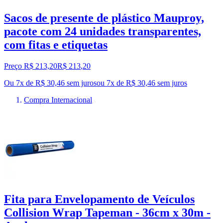
Sacos de presente de plástico Mauproy,
pacote com 24 unidades transparentes,
com fitas e etiquetas
Preço R$ 213,20
R$
213
,
20
Ou 7x de R$ 30,46 sem juros
ou
7
x de
R$ 30,46
sem juros
Compra Internacional
Fita para Envelopamento de Veículos
Collision Wrap Tapeman - 36cm x 30m -