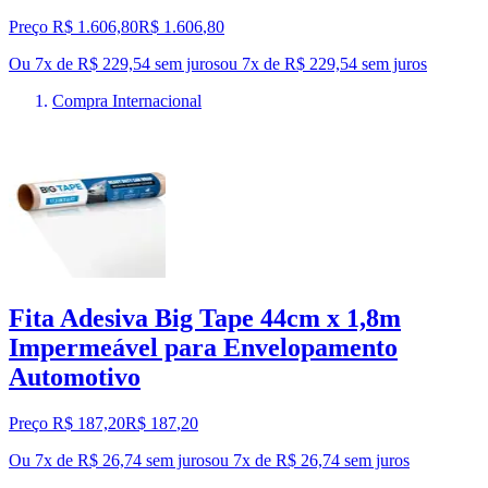
Preço R$ 1.606,80
R$
1.606
,
80
Ou 7x de R$ 229,54 sem juros
ou
7
x de
R$ 229,54
sem juros
Compra Internacional
Fita Adesiva Big Tape 44cm x 1,8m
Impermeável para Envelopamento
Automotivo
Preço R$ 187,20
R$
187
,
20
Ou 7x de R$ 26,74 sem juros
ou
7
x de
R$ 26,74
sem juros