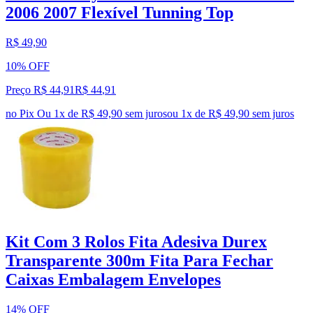
2006 2007 Flexível Tunning Top
R$ 49,90
10% OFF
Preço R$ 44,91
R$
44
,
91
no Pix
Ou 1x de R$ 49,90 sem juros
ou
1
x de
R$ 49,90
sem juros
Kit Com 3 Rolos Fita Adesiva Durex
Transparente 300m Fita Para Fechar
Caixas Embalagem Envelopes
14% OFF