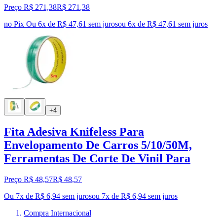
Preço R$ 271,38
R$
271
,
38
no Pix
Ou 6x de R$ 47,61 sem juros
ou
6
x de
R$ 47,61
sem juros
+4
Fita Adesiva Knifeless Para
Envelopamento De Carros 5/10/50M,
Ferramentas De Corte De Vinil Para
Preço R$ 48,57
R$
48
,
57
Ou 7x de R$ 6,94 sem juros
ou
7
x de
R$ 6,94
sem juros
Compra Internacional