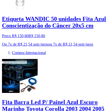
Etiqueta WANDIC 50 unidades Fita Azul
Conscientização do Câncer 20x5 cm
Preço R$ 150,80
R$
150
,
80
Ou 7x de R$ 21,54 sem juros
ou
7
x de
R$ 21,54
sem juros
Compra Internacional
Fita Barra Led P/ Painel Azul Escuro
Marinho Toyota Corolla 2003 2004 2005