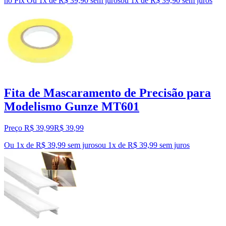
no Pix
Ou 1x de R$ 39,90 sem juros
ou
1
x de
R$ 39,90
sem juros
Fita de Mascaramento de Precisão para
Modelismo Gunze MT601
Preço R$ 39,99
R$
39
,
99
Ou 1x de R$ 39,99 sem juros
ou
1
x de
R$ 39,99
sem juros