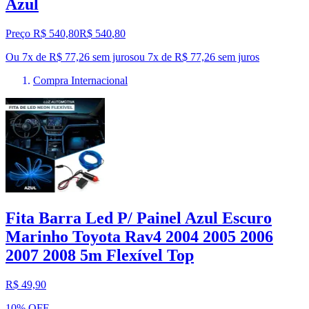
Azul
Preço R$ 540,80
R$
540
,
80
Ou 7x de R$ 77,26 sem juros
ou
7
x de
R$ 77,26
sem juros
Compra Internacional
Fita Barra Led P/ Painel Azul Escuro
Marinho Toyota Rav4 2004 2005 2006
2007 2008 5m Flexível Top
R$ 49,90
10% OFF