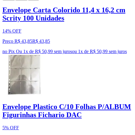
Envelope Carta Colorido 11,4 x 16,2 cm
Scrity 100 Unidades
14% OFF
Preço R$ 43,85
R$
43
,
85
no Pix
Ou 1x de R$ 50,99 sem juros
ou
1
x de
R$ 50,99
sem juros
Envelope Plastico C/10 Folhas P/ALBUM
Figurinhas Fichario DAC
5% OFF