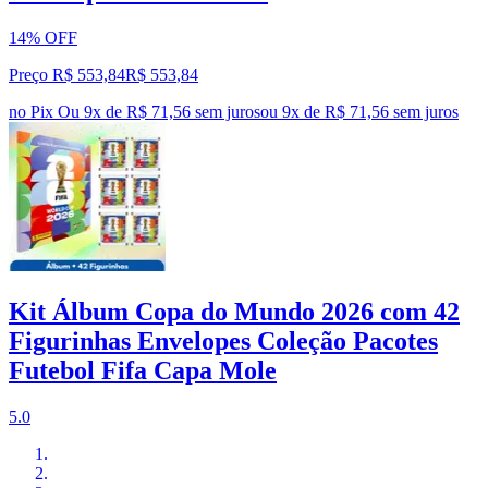
14% OFF
Preço R$ 553,84
R$
553
,
84
no Pix
Ou 9x de R$ 71,56 sem juros
ou
9
x de
R$ 71,56
sem juros
Kit Álbum Copa do Mundo 2026 com 42
Figurinhas Envelopes Coleção Pacotes
Futebol Fifa Capa Mole
5.0