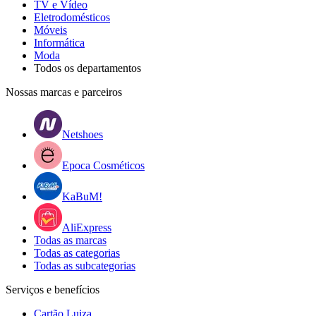
TV e Vídeo
Eletrodomésticos
Móveis
Informática
Moda
Todos os departamentos
Nossas marcas e parceiros
Netshoes
Epoca Cosméticos
KaBuM!
AliExpress
Todas as marcas
Todas as categorias
Todas as subcategorias
Serviços e benefícios
Cartão Luiza