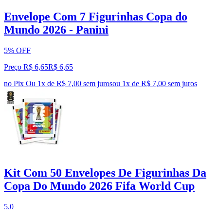
Envelope Com 7 Figurinhas Copa do
Mundo 2026 - Panini
5% OFF
Preço R$ 6,65
R$
6
,
65
no Pix
Ou 1x de R$ 7,00 sem juros
ou
1
x de
R$ 7,00
sem juros
Kit Com 50 Envelopes De Figurinhas Da
Copa Do Mundo 2026 Fifa World Cup
5.0