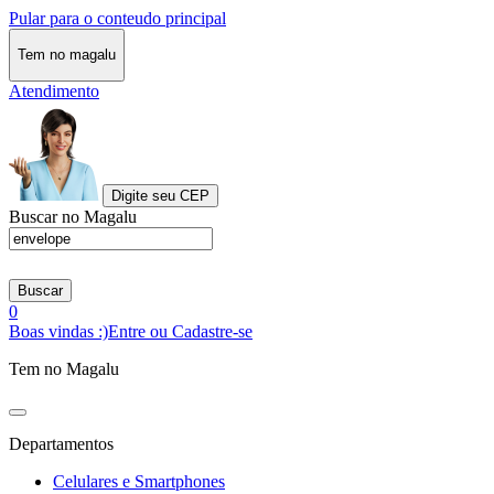
Pular para o conteudo principal
Tem no magalu
Atendimento
Digite seu CEP
Buscar no Magalu
Buscar
0
Boas vindas :)
Entre ou Cadastre-se
Tem no Magalu
Departamentos
Celulares e Smartphones