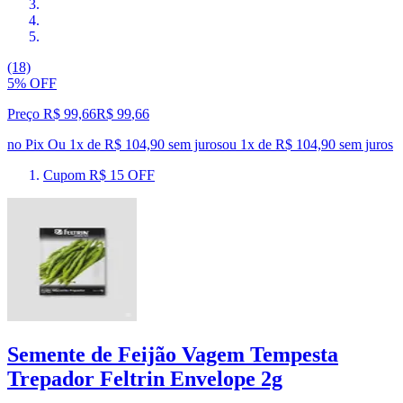
(18)
5% OFF
Preço R$ 99,66
R$
99
,
66
no Pix
Ou 1x de R$ 104,90 sem juros
ou
1
x de
R$ 104,90
sem juros
Cupom R$ 15 OFF
Semente de Feijão Vagem Tempesta
Trepador Feltrin Envelope 2g