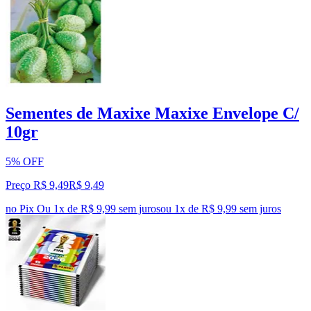
Sementes de Maxixe Maxixe Envelope C/
10gr
5% OFF
Preço R$ 9,49
R$
9
,
49
no Pix
Ou 1x de R$ 9,99 sem juros
ou
1
x de
R$ 9,99
sem juros