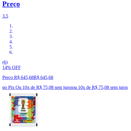
Preço
3.5
(6)
14% OFF
Preço R$ 645,68
R$
645
,
68
no Pix
Ou 10x de R$ 75,08 sem juros
ou
10
x de
R$ 75,08
sem juros