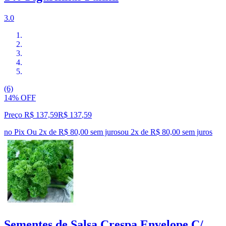
3.0
(6)
14% OFF
Preço R$ 137,59
R$
137
,
59
no Pix
Ou 2x de R$ 80,00 sem juros
ou
2
x de
R$ 80,00
sem juros
Sementes de Salsa Crespa Envelope C/