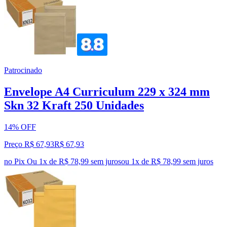
Patrocinado
Envelope A4 Curriculum 229 x 324 mm
Skn 32 Kraft 250 Unidades
14% OFF
Preço R$ 67,93
R$
67
,
93
no Pix
Ou 1x de R$ 78,99 sem juros
ou
1
x de
R$ 78,99
sem juros