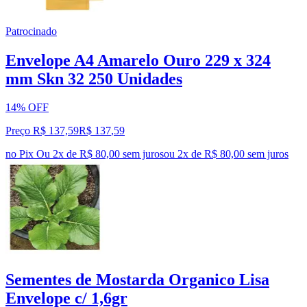
Patrocinado
Envelope A4 Amarelo Ouro 229 x 324
mm Skn 32 250 Unidades
14% OFF
Preço R$ 137,59
R$
137
,
59
no Pix
Ou 2x de R$ 80,00 sem juros
ou
2
x de
R$ 80,00
sem juros
Sementes de Mostarda Organico Lisa
Envelope c/ 1,6gr