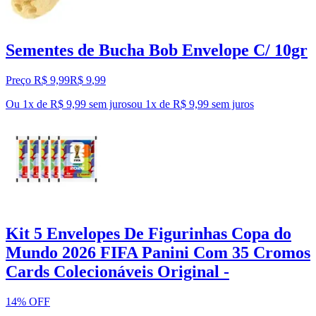
Sementes de Bucha Bob Envelope C/ 10gr
Preço R$ 9,99
R$
9
,
99
Ou 1x de R$ 9,99 sem juros
ou
1
x de
R$ 9,99
sem juros
Kit 5 Envelopes De Figurinhas Copa do
Mundo 2026 FIFA Panini Com 35 Cromos
Cards Colecionáveis Original -
14% OFF