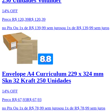
250 Unidades Volunder
14% OFF
Preço R$ 120,39
R$
120
,
39
no Pix
Ou 1x de R$ 139,99 sem juros
ou
1
x de
R$ 139,99
sem juros
Envelope A4 Curriculum 229 x 324 mm
Skn 32 Kraft 250 Unidades
14% OFF
Preço R$ 67,93
R$
67
,
93
no Pix
Ou 1x de R$ 78,99 sem juros
ou
1
x de
R$ 78,99
sem juros