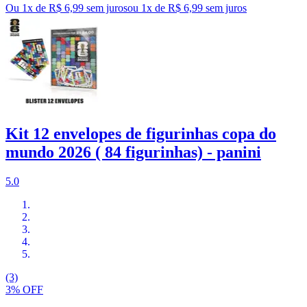
Ou 1x de R$ 6,99 sem juros
ou
1
x de
R$ 6,99
sem juros
Kit 12 envelopes de figurinhas copa do
mundo 2026 ( 84 figurinhas) - panini
5.0
(3)
3% OFF