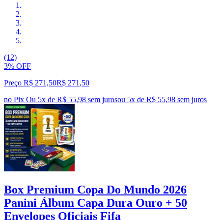
(12)
3% OFF
Preço R$ 271,50
R$
271
,
50
no Pix
Ou 5x de R$ 55,98 sem juros
ou
5
x de
R$ 55,98
sem juros
Box Premium Copa Do Mundo 2026
Panini Álbum Capa Dura Ouro + 50
Envelopes Oficiais Fifa