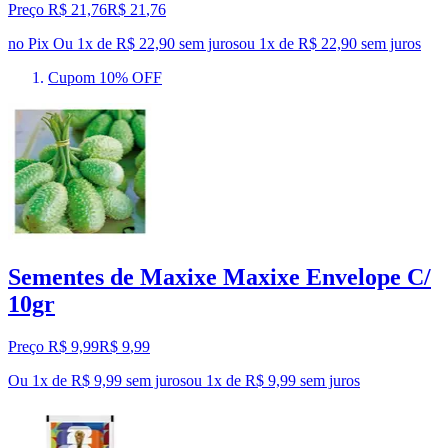
Preço R$ 21,76
R$
21
,
76
no Pix
Ou 1x de R$ 22,90 sem juros
ou
1
x de
R$ 22,90
sem juros
Cupom 10% OFF
Sementes de Maxixe Maxixe Envelope C/
10gr
Preço R$ 9,99
R$
9
,
99
Ou 1x de R$ 9,99 sem juros
ou
1
x de
R$ 9,99
sem juros