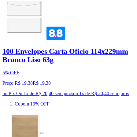
100 Envelopes Carta Oficio 114x229mm
Branco Liso 63g
5% OFF
Preço R$ 19,38
R$
19
,
38
no Pix
Ou 1x de R$ 20,40 sem juros
ou
1
x de
R$ 20,40
sem juros
Cupom 10% OFF