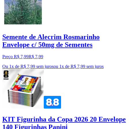
Semente de Alecrim Rosmarinho
Envelope c/ 50mg de Sementes
Preço R$ 7,99
R$
7
,
99
Ou 1x de R$ 7,99 sem juros
ou
1
x de
R$ 7,99
sem juros
KIT Figurinha da Copa 2026 20 Envelope
140 Figurinhas Panini