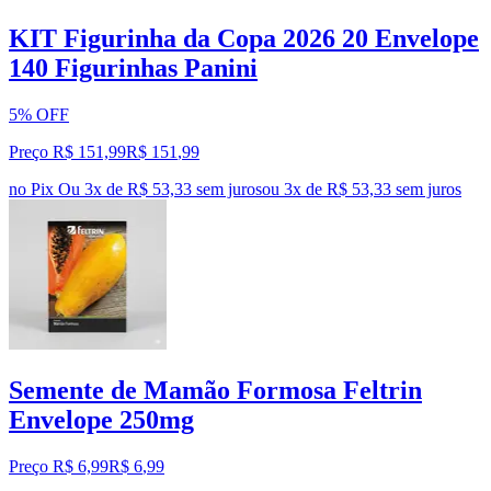
KIT Figurinha da Copa 2026 20 Envelope
140 Figurinhas Panini
5% OFF
Preço R$ 151,99
R$
151
,
99
no Pix
Ou 3x de R$ 53,33 sem juros
ou
3
x de
R$ 53,33
sem juros
Semente de Mamão Formosa Feltrin
Envelope 250mg
Preço R$ 6,99
R$
6
,
99