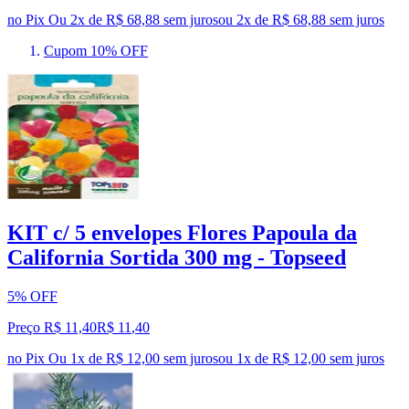
no Pix
Ou 2x de R$ 68,88 sem juros
ou
2
x de
R$ 68,88
sem juros
Cupom 10% OFF
KIT c/ 5 envelopes Flores Papoula da
California Sortida 300 mg - Topseed
5% OFF
Preço R$ 11,40
R$
11
,
40
no Pix
Ou 1x de R$ 12,00 sem juros
ou
1
x de
R$ 12,00
sem juros