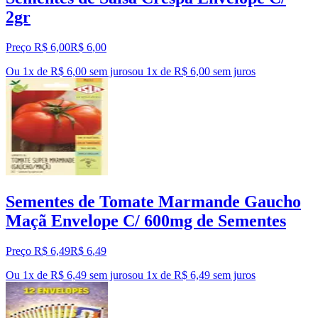
2gr
Preço R$ 6,00
R$
6
,
00
Ou 1x de R$ 6,00 sem juros
ou
1
x de
R$ 6,00
sem juros
Sementes de Tomate Marmande Gaucho
Maçã Envelope C/ 600mg de Sementes
Preço R$ 6,49
R$
6
,
49
Ou 1x de R$ 6,49 sem juros
ou
1
x de
R$ 6,49
sem juros