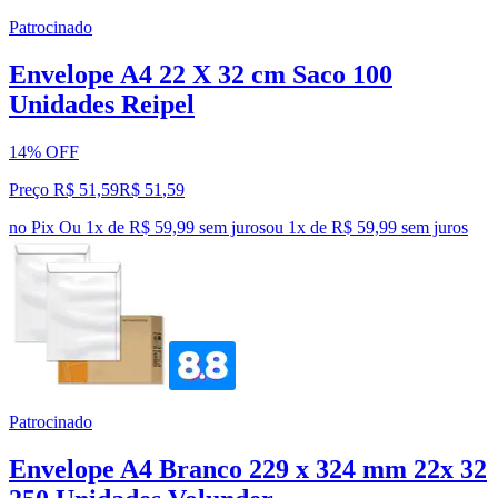
Patrocinado
Envelope A4 22 X 32 cm Saco 100
Unidades Reipel
14% OFF
Preço R$ 51,59
R$
51
,
59
no Pix
Ou 1x de R$ 59,99 sem juros
ou
1
x de
R$ 59,99
sem juros
Patrocinado
Envelope A4 Branco 229 x 324 mm 22x 32