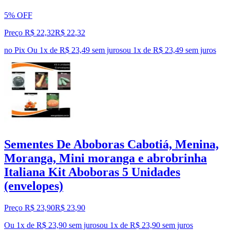
5% OFF
Preço R$ 22,32
R$
22
,
32
no Pix
Ou 1x de R$ 23,49 sem juros
ou
1
x de
R$ 23,49
sem juros
Sementes De Aboboras Cabotiá, Menina,
Moranga, Mini moranga e abrobrinha
Italiana Kit Aboboras 5 Unidades
(envelopes)
Preço R$ 23,90
R$
23
,
90
Ou 1x de R$ 23,90 sem juros
ou
1
x de
R$ 23,90
sem juros