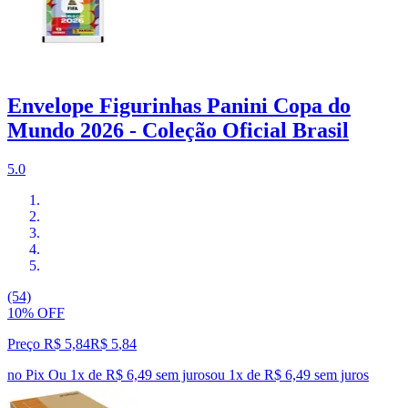
Envelope Figurinhas Panini Copa do
Mundo 2026 - Coleção Oficial Brasil
5.0
(54)
10% OFF
Preço R$ 5,84
R$
5
,
84
no Pix
Ou 1x de R$ 6,49 sem juros
ou
1
x de
R$ 6,49
sem juros