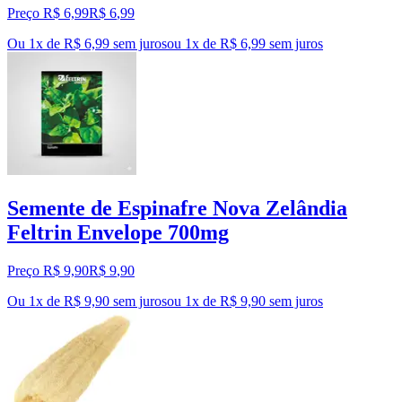
Preço R$ 6,99
R$
6
,
99
Ou 1x de R$ 6,99 sem juros
ou
1
x de
R$ 6,99
sem juros
Semente de Espinafre Nova Zelândia
Feltrin Envelope 700mg
Preço R$ 9,90
R$
9
,
90
Ou 1x de R$ 9,90 sem juros
ou
1
x de
R$ 9,90
sem juros