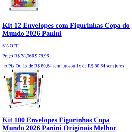
Kit 12 Envelopes com Figurinhas Copa do
Mundo 2026 Panini
6% OFF
Preço R$ 78,96
R$
78
,
96
no Pix
Ou 1x de R$ 80,64 sem juros
ou
1
x de
R$ 80,64
sem juros
Kit 100 Envelopes Figurinhas Copa
Mundo 2026 Panini Originais Melhor