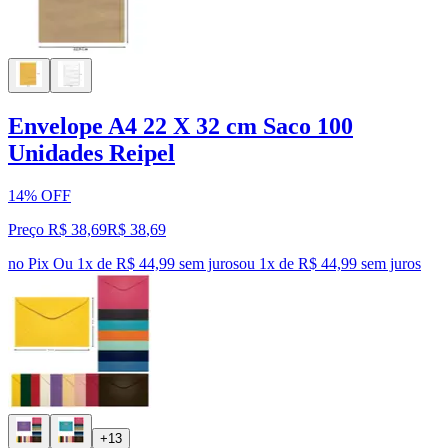
Envelope A4 22 X 32 cm Saco 100
Unidades Reipel
14% OFF
Preço R$ 38,69
R$
38
,
69
no Pix
Ou 1x de R$ 44,99 sem juros
ou
1
x de
R$ 44,99
sem juros
+13