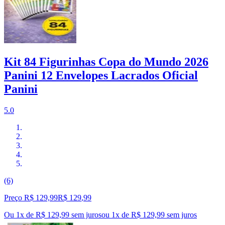
Kit 84 Figurinhas Copa do Mundo 2026
Panini 12 Envelopes Lacrados Oficial
Panini
5.0
(6)
Preço R$ 129,99
R$
129
,
99
Ou 1x de R$ 129,99 sem juros
ou
1
x de
R$ 129,99
sem juros