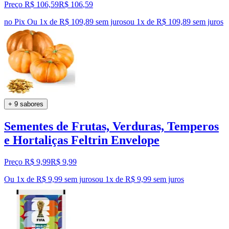
Preço R$ 106,59
R$
106
,
59
no Pix
Ou 1x de R$ 109,89 sem juros
ou
1
x de
R$ 109,89
sem juros
+ 9 sabores
Sementes de Frutas, Verduras, Temperos
e Hortaliças Feltrin Envelope
Preço R$ 9,99
R$
9
,
99
Ou 1x de R$ 9,99 sem juros
ou
1
x de
R$ 9,99
sem juros