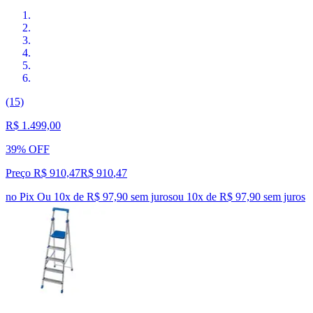
(15)
R$ 1.499,00
39% OFF
Preço R$ 910,47
R$
910
,
47
no Pix
Ou 10x de R$ 97,90 sem juros
ou
10
x de
R$ 97,90
sem juros