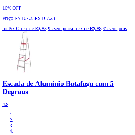
16% OFF
Preço R$ 167,23
R$
167
,
23
no Pix
Ou 2x de R$ 88,95 sem juros
ou
2
x de
R$ 88,95
sem juros
Escada de Alumínio Botafogo com 5
Degraus
4.8