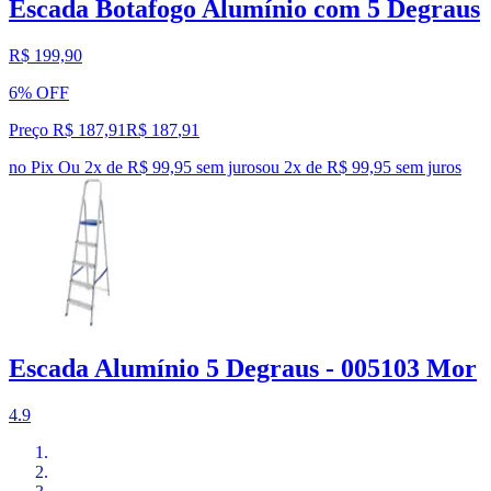
Escada Botafogo Alumínio com 5 Degraus
R$ 199,90
6% OFF
Preço R$ 187,91
R$
187
,
91
no Pix
Ou 2x de R$ 99,95 sem juros
ou
2
x de
R$ 99,95
sem juros
Escada Alumínio 5 Degraus - 005103 Mor
4.9