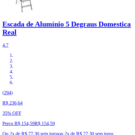
Escada de Alumínio 5 Degraus Domestica
Real
4.7
(294)
R$ 236,64
35% OFF
Preço R$ 154,59
R$
154
,
59
Ou 2x de R$ 77,30 sem juros
ou
2
x de
R$ 77,30
sem juros