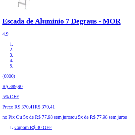
Escada de Aluminio 7 Degraus - MOR
4.9
(6000)
R$ 389,90
5% OFF
Preço R$ 370,41
R$
370
,
41
no Pix
Ou 5x de R$ 77,98 sem juros
ou
5
x de
R$ 77,98
sem juros
Cupom R$ 30 OFF