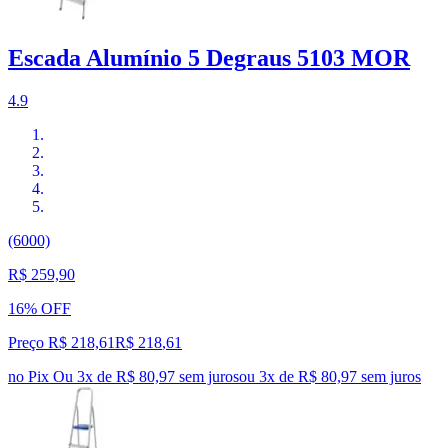
Escada Alumínio 5 Degraus 5103 MOR
4.9
(6000)
R$ 259,90
16% OFF
Preço R$ 218,61
R$
218
,
61
no Pix
Ou 3x de R$ 80,97 sem juros
ou
3
x de
R$ 80,97
sem juros