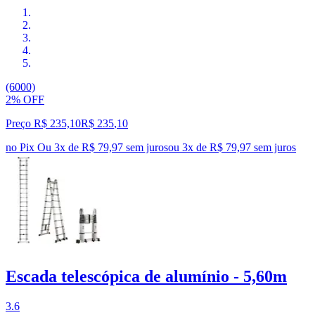
(6000)
2% OFF
Preço R$ 235,10
R$
235
,
10
no Pix
Ou 3x de R$ 79,97 sem juros
ou
3
x de
R$ 79,97
sem juros
Escada telescópica de alumínio - 5,60m
3.6