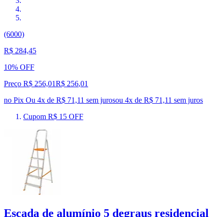
(6000)
R$ 284,45
10% OFF
Preço R$ 256,01
R$
256
,
01
no Pix
Ou 4x de R$ 71,11 sem juros
ou
4
x de
R$ 71,11
sem juros
Cupom R$ 15 OFF
Escada de alumínio 5 degraus residencial