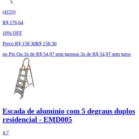
(4155)
R$ 176,64
10% OFF
Preço R$ 158,30
R$
158
,
30
no Pix
Ou 3x de R$ 54,97 sem juros
ou
3
x de
R$ 54,97
sem juros
Escada de alumínio com 5 degraus duplos
residencial - EMD005
4.7