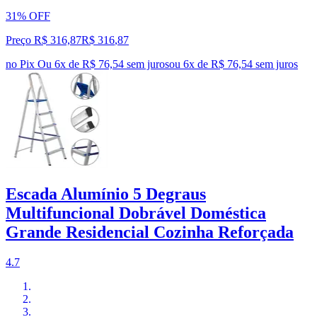
31% OFF
Preço R$ 316,87
R$
316
,
87
no Pix
Ou 6x de R$ 76,54 sem juros
ou
6
x de
R$ 76,54
sem juros
Escada Alumínio 5 Degraus
Multifuncional Dobrável Doméstica
Grande Residencial Cozinha Reforçada
4.7