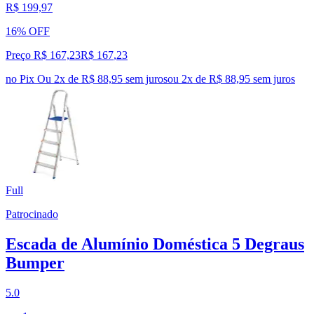
R$ 199,97
16% OFF
Preço R$ 167,23
R$
167
,
23
no Pix
Ou 2x de R$ 88,95 sem juros
ou
2
x de
R$ 88,95
sem juros
Full
Patrocinado
Escada de Alumínio Doméstica 5 Degraus
Bumper
5.0