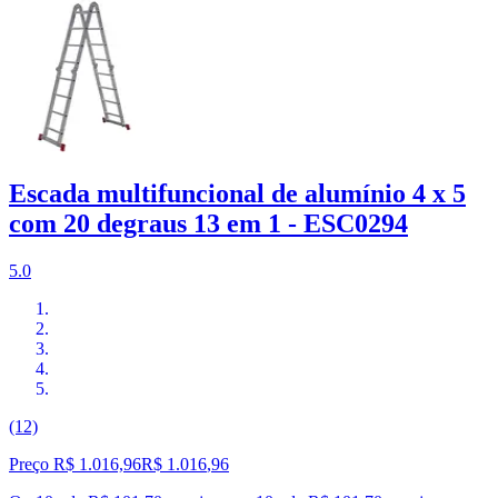
Escada multifuncional de alumínio 4 x 5
com 20 degraus 13 em 1 - ESC0294
5.0
(12)
Preço R$ 1.016,96
R$
1.016
,
96