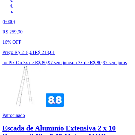
(6000)
R$ 259,90
16% OFF
Preço R$ 218,61
R$
218
,
61
no Pix
Ou 3x de R$ 80,97 sem juros
ou
3
x de
R$ 80,97
sem juros
Patrocinado
Escada de Alumínio Extensiva 2 x 10