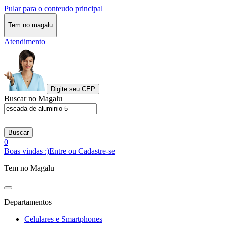
Pular para o conteudo principal
Tem no magalu
Atendimento
Digite seu CEP
Buscar no Magalu
Buscar
0
Boas vindas :)
Entre ou Cadastre-se
Tem no Magalu
Departamentos
Celulares e Smartphones