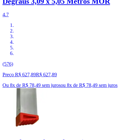
Degraus 3,09 x 5,05 Metros MOR
4.7
(576)
Preço R$ 627,89
R$
627
,
89
Ou 8x de R$ 78,49 sem juros
ou
8
x de
R$ 78,49
sem juros