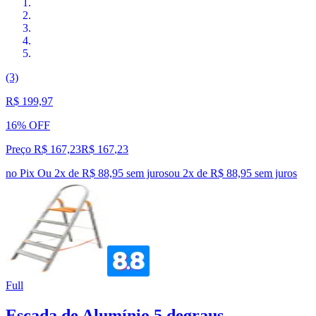
(3)
R$ 199,97
16% OFF
Preço R$ 167,23
R$
167
,
23
no Pix
Ou 2x de R$ 88,95 sem juros
ou
2
x de
R$ 88,95
sem juros
Full
Escada de Alumínio 5 degraus