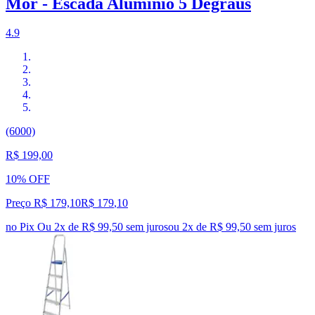
Mor - Escada Alumínio 5 Degraus
4.9
(6000)
R$ 199,00
10% OFF
Preço R$ 179,10
R$
179
,
10
no Pix
Ou 2x de R$ 99,50 sem juros
ou
2
x de
R$ 99,50
sem juros