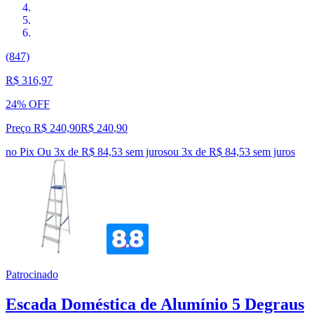
(847)
R$ 316,97
24% OFF
Preço R$ 240,90
R$
240
,
90
no Pix
Ou 3x de R$ 84,53 sem juros
ou
3
x de
R$ 84,53
sem juros
Patrocinado
Escada Doméstica de Alumínio 5 Degraus