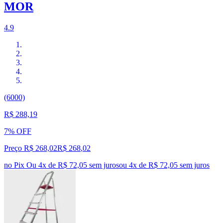
MOR
4.9
(6000)
R$ 288,19
7% OFF
Preço R$ 268,02
R$
268
,
02
no Pix
Ou 4x de R$ 72,05 sem juros
ou
4
x de
R$ 72,05
sem juros