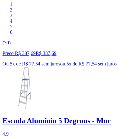
(39)
Preço R$ 387,69
R$
387
,
69
Ou 5x de R$ 77,54 sem juros
ou
5
x de
R$ 77,54
sem juros
Escada Alumínio 5 Degraus - Mor
4.9