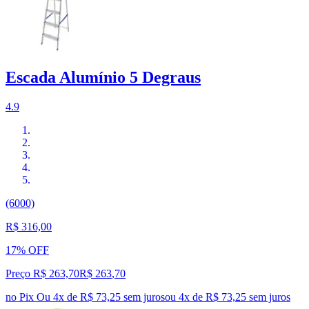
Escada Alumínio 5 Degraus
4.9
(6000)
R$ 316,00
17% OFF
Preço R$ 263,70
R$
263
,
70
no Pix
Ou 4x de R$ 73,25 sem juros
ou
4
x de
R$ 73,25
sem juros