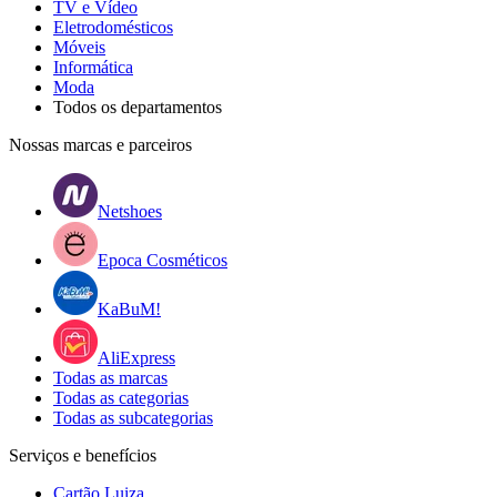
TV e Vídeo
Eletrodomésticos
Móveis
Informática
Moda
Todos os departamentos
Nossas marcas e parceiros
Netshoes
Epoca Cosméticos
KaBuM!
AliExpress
Todas as marcas
Todas as categorias
Todas as subcategorias
Serviços e benefícios
Cartão Luiza