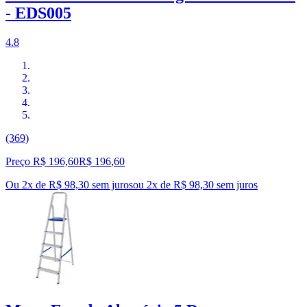
- EDS005
4.8
(369)
Preço R$ 196,60
R$
196
,
60
Ou 2x de R$ 98,30 sem juros
ou
2
x de
R$ 98,30
sem juros