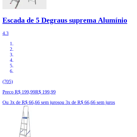
Escada de 5 Degraus suprema Alumínio
4.3
(705)
Preço R$ 199,99
R$
199
,
99
Ou 3x de R$ 66,66 sem juros
ou
3
x de
R$ 66,66
sem juros