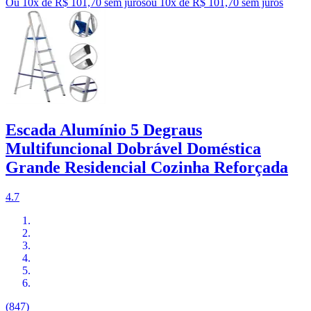
Ou 10x de R$ 101,70 sem juros
ou
10
x de
R$ 101,70
sem juros
Escada Alumínio 5 Degraus
Multifuncional Dobrável Doméstica
Grande Residencial Cozinha Reforçada
4.7
(847)