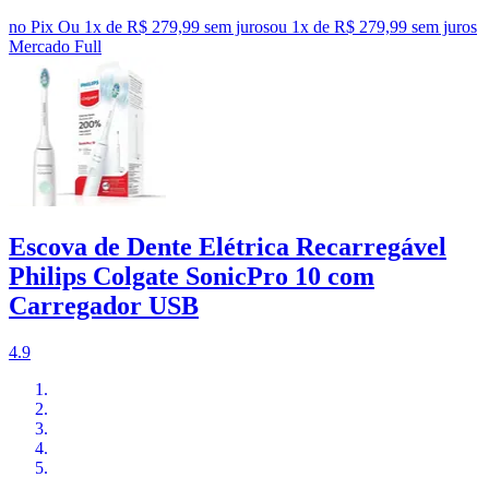
no Pix
Ou 1x de R$ 279,99 sem juros
ou
1
x de
R$ 279,99
sem juros
Mercado Full
Escova de Dente Elétrica Recarregável
Philips Colgate SonicPro 10 com
Carregador USB
4.9