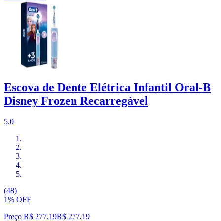
Escova de Dente Elétrica Infantil Oral-B
Disney Frozen Recarregável
5.0
(48)
1% OFF
Preço R$ 277,19
R$
277
,
19