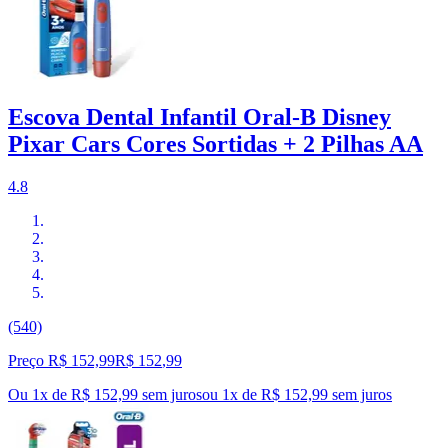
Escova Dental Infantil Oral-B Disney
Pixar Cars Cores Sortidas + 2 Pilhas AA
4.8
(540)
Preço R$ 152,99
R$
152
,
99
Ou 1x de R$ 152,99 sem juros
ou
1
x de
R$ 152,99
sem juros