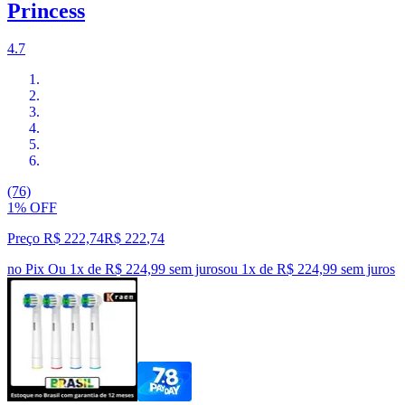
Princess
4.7
(76)
1% OFF
Preço R$ 222,74
R$
222
,
74
no Pix
Ou 1x de R$ 224,99 sem juros
ou
1
x de
R$ 224,99
sem juros