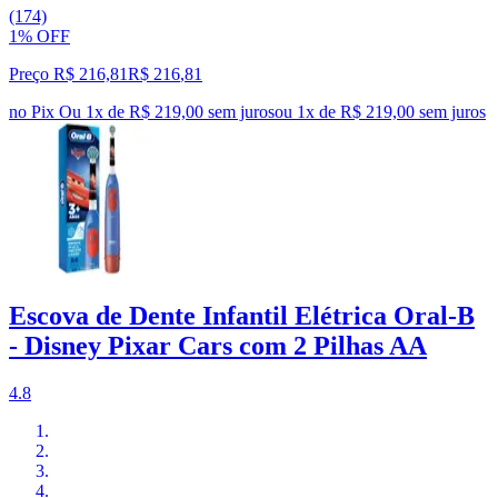
(174)
1% OFF
Preço R$ 216,81
R$
216
,
81
no Pix
Ou 1x de R$ 219,00 sem juros
ou
1
x de
R$ 219,00
sem juros
Escova de Dente Infantil Elétrica Oral-B
- Disney Pixar Cars com 2 Pilhas AA
4.8