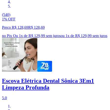
(540)
1% OFF
Preço R$ 128,69
R$
128
,
69
no Pix
Ou 1x de R$ 129,99 sem juros
ou
1
x de
R$ 129,99
sem juros
Escova Elétrica Dental Sônica 3Em1
Limpeza Profunda
5.0