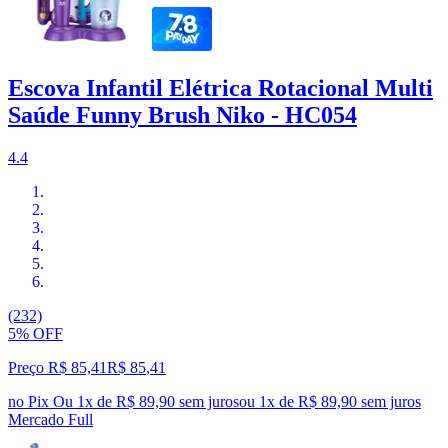
Escova Infantil Elétrica Rotacional Multi
Saúde Funny Brush Niko - HC054
4.4
(232)
5% OFF
Preço R$ 85,41
R$
85
,
41
no Pix
Ou 1x de R$ 89,90 sem juros
ou
1
x de
R$ 89,90
sem juros
Mercado Full