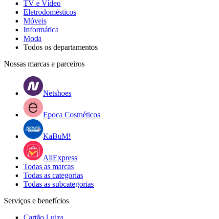
TV e Vídeo
Eletrodomésticos
Móveis
Informática
Moda
Todos os departamentos
Nossas marcas e parceiros
Netshoes
Epoca Cosméticos
KaBuM!
AliExpress
Todas as marcas
Todas as categorias
Todas as subcategorias
Serviços e benefícios
Cartão Luiza