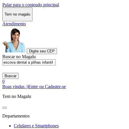
Pular para o conteudo principal
Tem no magalu
Atendimento
Digite seu CEP
Buscar no Magalu
Buscar
0
Boas vindas :)
Entre ou Cadastre-se
Tem no Magalu
Departamentos
Celulares e Smartphones