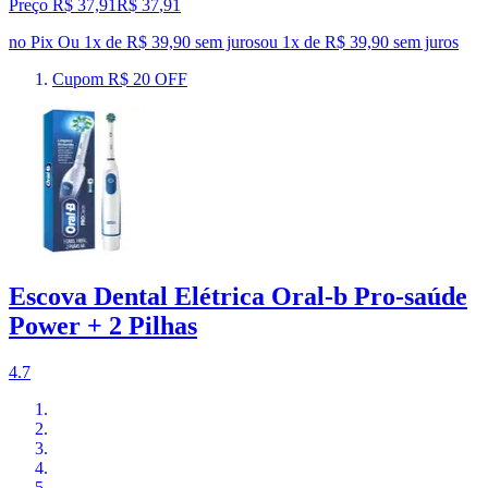
Preço R$ 37,91
R$
37
,
91
no Pix
Ou 1x de R$ 39,90 sem juros
ou
1
x de
R$ 39,90
sem juros
Cupom R$ 20 OFF
Escova Dental Elétrica Oral-b Pro-saúde
Power + 2 Pilhas
4.7