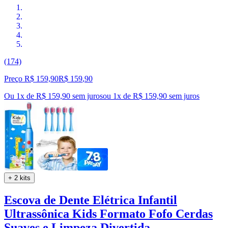
(174)
Preço R$ 159,90
R$
159
,
90
Ou 1x de R$ 159,90 sem juros
ou
1
x de
R$ 159,90
sem juros
+ 2 kits
Escova de Dente Elétrica Infantil
Ultrassônica Kids Formato Fofo Cerdas
Suaves e Limpeza Divertida