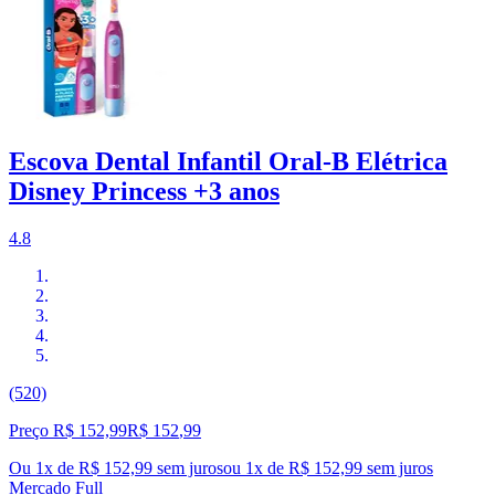
Escova Dental Infantil Oral-B Elétrica
Disney Princess +3 anos
4.8
(520)
Preço R$ 152,99
R$
152
,
99
Ou 1x de R$ 152,99 sem juros
ou
1
x de
R$ 152,99
sem juros
Mercado Full