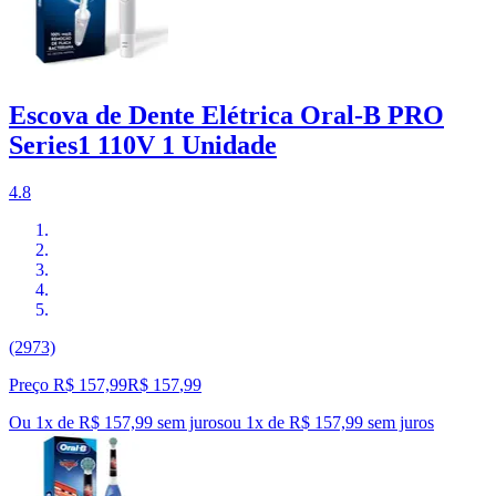
Escova de Dente Elétrica Oral-B PRO
Series1 110V 1 Unidade
4.8
(2973)
Preço R$ 157,99
R$
157
,
99
Ou 1x de R$ 157,99 sem juros
ou
1
x de
R$ 157,99
sem juros