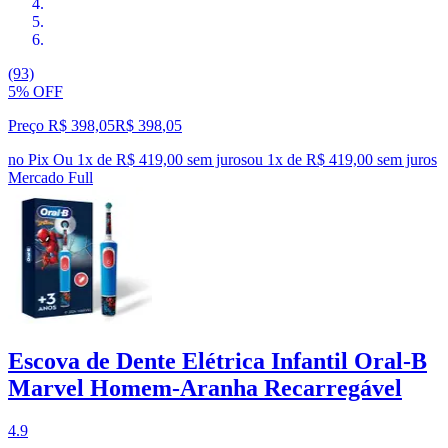
(93)
5% OFF
Preço R$ 398,05
R$
398
,
05
no Pix
Ou 1x de R$ 419,00 sem juros
ou
1
x de
R$ 419,00
sem juros
Mercado Full
Escova de Dente Elétrica Infantil Oral-B
Marvel Homem-Aranha Recarregável
4.9