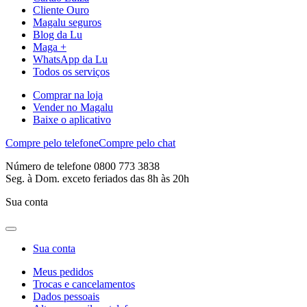
Cliente Ouro
Magalu seguros
Blog da Lu
Maga +
WhatsApp da Lu
Todos os serviços
Comprar na loja
Vender no Magalu
Baixe o aplicativo
Compre pelo telefone
Compre pelo chat
Número de telefone 0800 773 3838
Seg. à Dom. exceto feriados das 8h às 20h
Sua conta
Sua conta
Meus pedidos
Trocas e cancelamentos
Dados pessoais