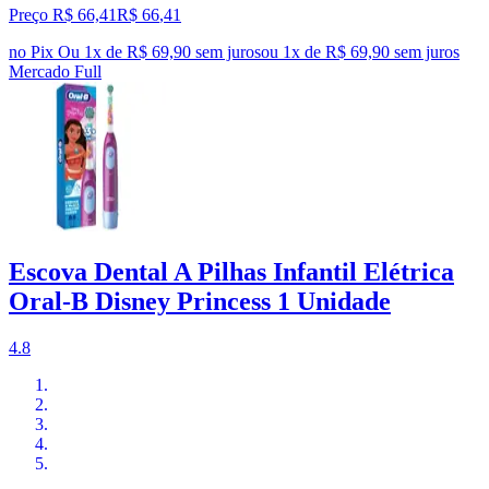
Preço R$ 66,41
R$
66
,
41
no Pix
Ou 1x de R$ 69,90 sem juros
ou
1
x de
R$ 69,90
sem juros
Mercado Full
Escova Dental A Pilhas Infantil Elétrica
Oral-B Disney Princess 1 Unidade
4.8