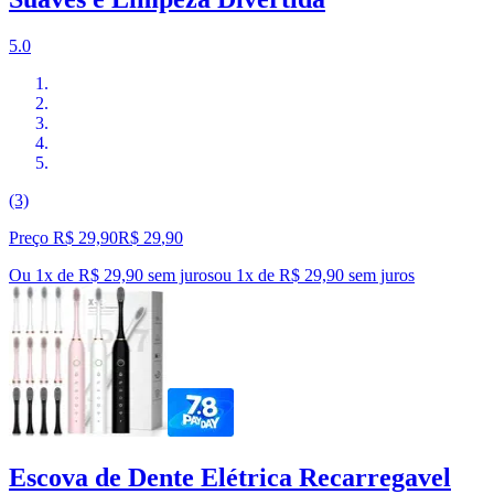
5.0
(3)
Preço R$ 29,90
R$
29
,
90
Ou 1x de R$ 29,90 sem juros
ou
1
x de
R$ 29,90
sem juros
Escova de Dente Elétrica Recarregavel