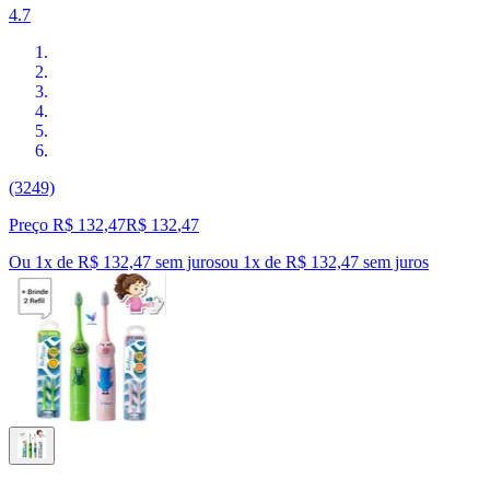
4.7
(3249)
Preço R$ 132,47
R$
132
,
47
Ou 1x de R$ 132,47 sem juros
ou
1
x de
R$ 132,47
sem juros