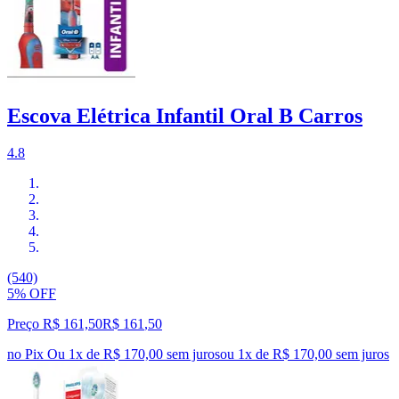
Escova Elétrica Infantil Oral B Carros
4.8
(540)
5% OFF
Preço R$ 161,50
R$
161
,
50
no Pix
Ou 1x de R$ 170,00 sem juros
ou
1
x de
R$ 170,00
sem juros