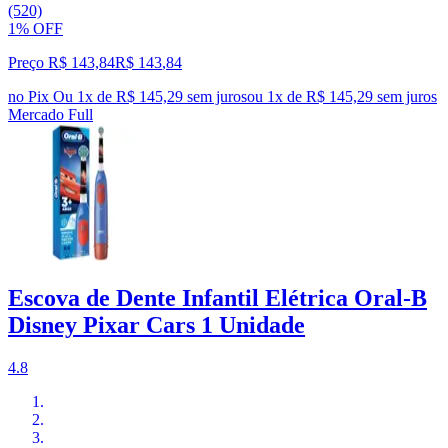
(520)
1% OFF
Preço R$ 143,84
R$
143
,
84
no Pix
Ou 1x de R$ 145,29 sem juros
ou
1
x de
R$ 145,29
sem juros
Mercado Full
Escova de Dente Infantil Elétrica Oral-B
Disney Pixar Cars 1 Unidade
4.8