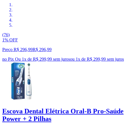
(76)
1% OFF
Preço R$ 296,99
R$
296
,
99
no Pix
Ou 1x de R$ 299,99 sem juros
ou
1
x de
R$ 299,99
sem juros
Escova Dental Elétrica Oral-B Pro-Saúde
Power + 2 Pilhas