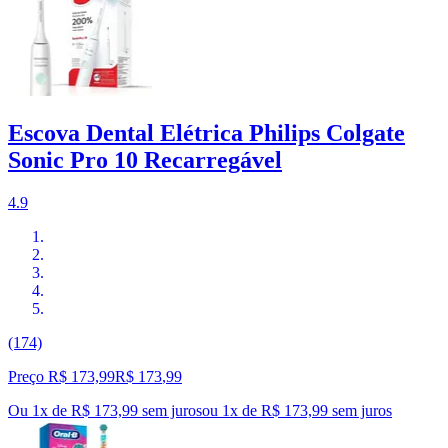
Escova Dental Elétrica Philips Colgate
Sonic Pro 10 Recarregável
4.9
(174)
Preço R$ 173,99
R$
173
,
99
Ou 1x de R$ 173,99 sem juros
ou
1
x de
R$ 173,99
sem juros