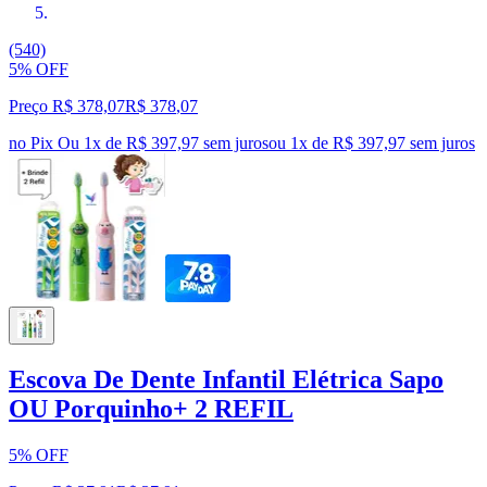
(540)
5% OFF
Preço R$ 378,07
R$
378
,
07
no Pix
Ou 1x de R$ 397,97 sem juros
ou
1
x de
R$ 397,97
sem juros
Escova De Dente Infantil Elétrica Sapo
OU Porquinho+ 2 REFIL
5% OFF