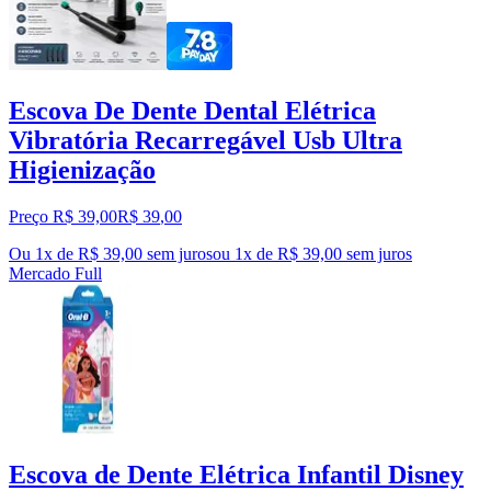
Escova De Dente Dental Elétrica
Vibratória Recarregável Usb Ultra
Higienização
Preço R$ 39,00
R$
39
,
00
Ou 1x de R$ 39,00 sem juros
ou
1
x de
R$ 39,00
sem juros
Mercado Full
Escova de Dente Elétrica Infantil Disney