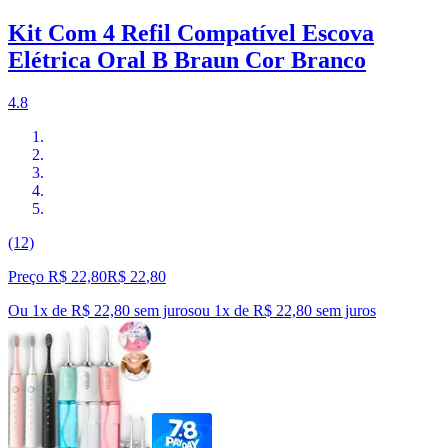
Kit Com 4 Refil Compatível Escova
Elétrica Oral B Braun Cor Branco
4.8
(12)
Preço R$ 22,80
R$
22
,
80
Ou 1x de R$ 22,80 sem juros
ou
1
x de
R$ 22,80
sem juros