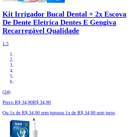
Kit Irrigador Bucal Dental + 2x Escova
De Dente Eletrica Dentes E Gengiva
Recarregável Qualidade
1.5
(24)
Preço R$ 34,90
R$
34
,
90
Ou 1x de R$ 34,90 sem juros
ou
1
x de
R$ 34,90
sem juros