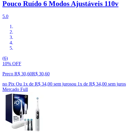
Pouco Ruído 6 Modos Ajustáveis 110v
5.0
(6)
10% OFF
Preço R$ 30,60
R$
30
,
60
no Pix
Ou 1x de R$ 34,00 sem juros
ou
1
x de
R$ 34,00
sem juros
Mercado Full