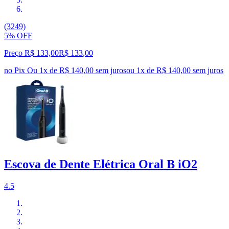
(3249)
5% OFF
Preço R$ 133,00
R$
133
,
00
no Pix
Ou 1x de R$ 140,00 sem juros
ou
1
x de
R$ 140,00
sem juros
Escova de Dente Elétrica Oral B iO2
4.5