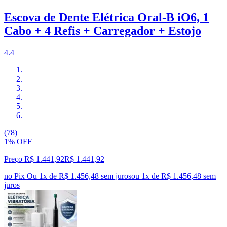
Escova de Dente Elétrica Oral-B iO6, 1
Cabo + 4 Refis + Carregador + Estojo
4.4
(78)
1% OFF
Preço R$ 1.441,92
R$
1.441
,
92
no Pix
Ou 1x de R$ 1.456,48 sem juros
ou
1
x de
R$ 1.456,48
sem
juros