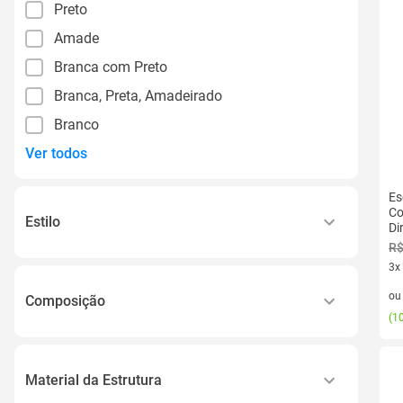
Preto
Amade
Branca com Preto
Branca, Preta, Amadeirado
Branco
Ver todos
Es
Co
Estilo
Di
R$
Industrial
3x
3 v
o
Composição
(
10
Estrutura em Aço e Mdp 30mm
Material da Estrutura