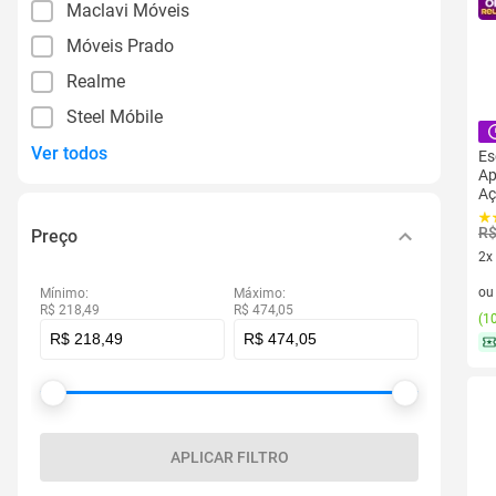
Maclavi Móveis
Móveis Prado
Realme
Steel Móbile
Ver todos
Es
Ap
Aç
R$
Preço
2x
2 v
o
Mínimo:
Máximo:
R$ 218,49
R$ 474,05
(
10
APLICAR FILTRO