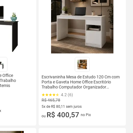
 Office
Escrivaninha Mesa de Estudo 120 Cm com
 Trabalho
Porta e Gaveta Home Office Escritório
rtemis
Trabalho Computador Organizador
Moderna Multiuso
4.2 (6)
R$ 465,78
5x de R$ 80,11 sem juros
x
5 vez de R$ 80,11 sem juros
R$ 400,57
no Pix
ou