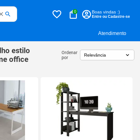
0
Boas vindas :)
Entre ou Cadastre-se
Atendimento
lho estilo
Ordenar
me office
por