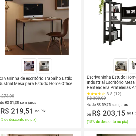
Escrivaninha Estudo Home
crivaninha de escritório Trabalho Estilo
Industrial Escritório Mesa
dustrial Mesa para Estudo Home Office
Penteadeira Prateleiras A
3.8 (12)
 273,00
R$ 399,00
 de R$ 81,30 sem juros
4x de R$ 59,75 sem juros
ez de R$ 81,30 sem juros
R$ 219,51
no Pix
4 vez de R$ 59,75 sem juros
R$ 203,15
u
no Pi
ou
% de desconto no pix
)
(
15% de desconto no pix
)