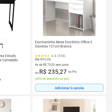
Escrivaninha Mesa Escritório Office 2
Gavetas 121cm Branca
esa Estudo
4.4 (354)
R$ 411,72
la Camaleão
4x de R$ 73,52 sem juros
4 vez de R$ 73,52 sem juros
R$ 235,27
no Pix
ou
(
20% de desconto no pix
)
x
Adicionar à sacola