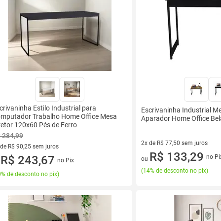
crivaninha Estilo Industrial para
Escrivaninha Industrial M
mputador Trabalho Home Office Mesa
Aparador Home Office Be
retor 120x60 Pés de Ferro
 284,99
2x de R$ 77,50 sem juros
 de R$ 90,25 sem juros
2 vez de R$ 77,50 sem juros
R$ 133,29
ez de R$ 90,25 sem juros
R$ 243,67
no Pi
ou
no Pix
u
(
14% de desconto no pix
)
% de desconto no pix
)