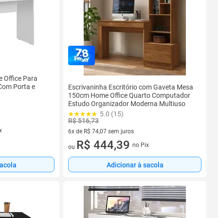
 Office Para
 Com Porta e
Escrivaninha Escritório com Gaveta Mesa
150cm Home Office Quarto Computador
Estudo Organizador Moderna Multiuso
5.0 (15)
R$ 516,73
x
6x de R$ 74,07 sem juros
6 vez de R$ 74,07 sem juros
R$ 444,39
no Pix
ou
sacola
Adicionar à sacola