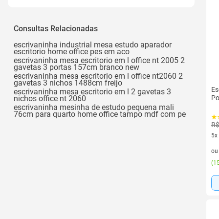
Aço
Consultas Relacionadas
escrivaninha industrial mesa estudo aparador
escritorio home office pes em aco
escrivaninha mesa escritorio em l office nt 2005 2
gavetas 3 portas 157cm branco new
escrivaninha mesa escritorio em l office nt2060 2
gavetas 3 nichos 1488cm freijo
Es
escrivaninha mesa escritorio em l 2 gavetas 3
nichos office nt 2060
Po
escrivaninha mesinha de estudo pequena mali
76cm para quarto home office tampo mdf com pe
R$
5x
5 v
o
(
15