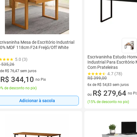
crivaninha Mesa de Escritório Industrial
0% MDF 118cm F24 Freijó/Off White
Escrivaninha Estudo Home
5.0 (3)
Industrial Para Escritório
 535,26
Com Prateleiras
 de R$ 76,47 sem juros
4.7 (78)
ez de R$ 76,47 sem juros
R$ 344,10
R$ 399,00
no Pix
u
6x de R$ 54,83 sem juros
% de desconto no pix
)
6 vez de R$ 54,83 sem juros
R$ 279,64
no Pi
ou
Adicionar à sacola
(
15% de desconto no pix
)