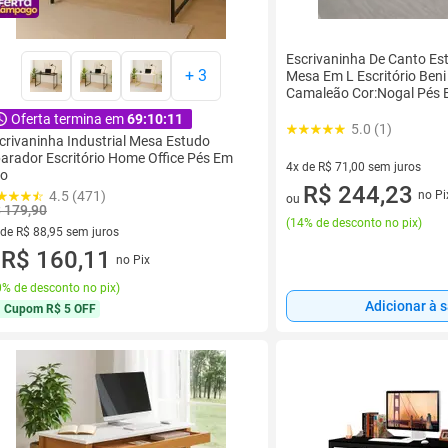
Escrivaninha De Canto Esti
+
3
Mesa Em L Escritório Beni
Camaleão Cor:Nogal Pés 
Oferta termina em
69:10:10
5.0 (1)
crivaninha Industrial Mesa Estudo
arador Escritório Home Office Pés Em
4x de R$ 71,00 sem juros
o
4 vez de R$ 71,00 sem juros
R$ 244,23
no Pi
4.5 (471)
ou
 179,90
(
14% de desconto no pix
)
 de R$ 88,95 sem juros
ez de R$ 88,95 sem juros
R$ 160,11
no Pix
u
% de desconto no pix
)
Adicionar à 
Cupom
R$ 5 OFF