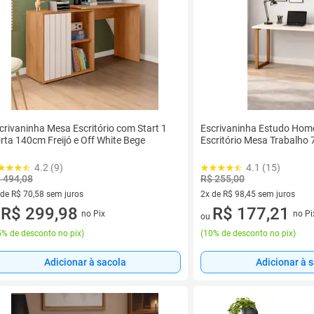
crivaninha Mesa Escritório com Start 1
Escrivaninha Estudo Home
rta 140cm Freijó e Off White Bege
Escritório Mesa Trabalho 
4.2 (9)
4.1 (15)
 494,08
R$ 255,00
 de R$ 70,58 sem juros
2x de R$ 98,45 sem juros
ez de R$ 70,58 sem juros
R$ 299,98
2 vez de R$ 98,45 sem juros
R$ 177,21
no Pix
no Pi
u
ou
% de desconto no pix
)
(
10% de desconto no pix
)
Adicionar à sacola
Adicionar à 