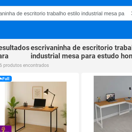
o Magalu
esultados
escrivaninha de escritorio traba
ara
industrial mesa para estudo ho
6 produtos encontrados
Full