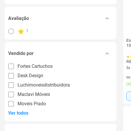
Avaliação
1
Es
10
Vendido por
R$
Fortes Cartuchos
5x
5 v
Desk Design
o
Luchimoveisdistribuidora
(
10
Maclavi Móveis
Moveis Prado
Ver todos