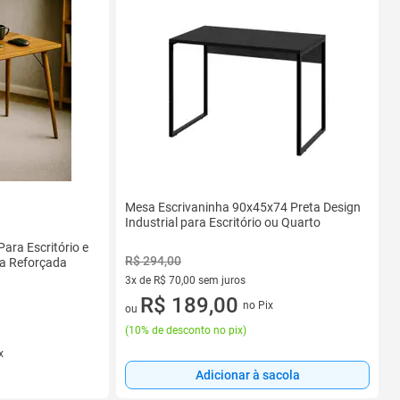
Mesa Escrivaninha 90x45x74 Preta Design
Industrial para Escritório ou Quarto
ara Escritório e
R$ 294,00
a Reforçada
3x de R$ 70,00 sem juros
3 vez de R$ 70,00 sem juros
R$ 189,00
no Pix
ou
(
10% de desconto no pix
)
x
Adicionar à sacola