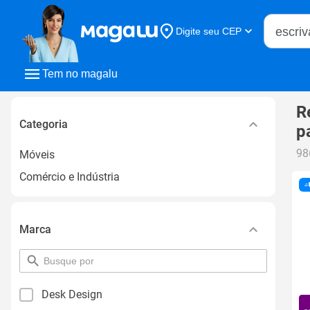
Buscar n
Digite seu CEP
Buscar
Tem no magalu
R
Categoria
p
98
Móveis
Comércio e Indústria
Marca
pesquisar
por
filtro
Desk Design