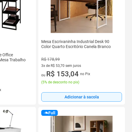
Mesa Escrivaninha Industrial Desk 90
Color Quarto Escritório Canela Branco
 Office
R$ 178,99
 Mesa Trabalho
3x de R$ 53,70 sem juros
3 vez de R$ 53,70 sem juros
R$ 153,04
no Pix
ou
(
5% de desconto no pix
)
x
Adicionar à sacola
Full