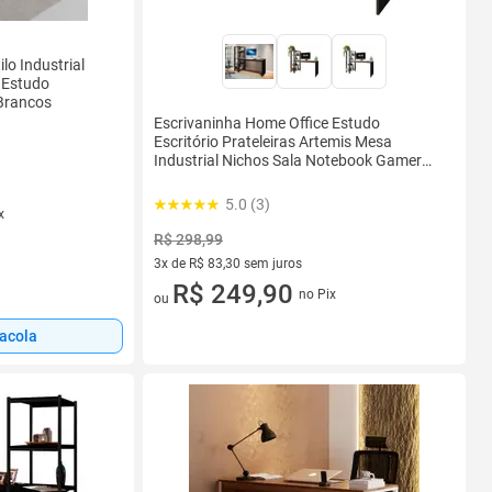
lo Industrial
 Estudo
Brancos
Escrivaninha Home Office Estudo
Escritório Prateleiras Artemis Mesa
Industrial Nichos Sala Notebook Gamer
Quarto Computador Simples Impressora
5.0 (3)
x
R$ 298,99
3x de R$ 83,30 sem juros
3 vez de R$ 83,30 sem juros
R$ 249,90
no Pix
ou
sacola