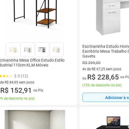
Escrivaninha Estudo Home
Escritório Mesa Trabalho
Gaveta
crivaninha Mesa Office Estudo Estilo
R$ 399,00
dustrial 110cm KLM Móveis
4x de R$ 67,25 sem juros
4 vez de R$ 67,25 sem juros
R$ 228,65
3.5 (12)
no Pi
ou
 de R$ 84,95 sem juros
(
15% de desconto no pix
)
ez de R$ 84,95 sem juros
R$ 152,91
no Pix
u
Adicionar à 
% de desconto no pix
)