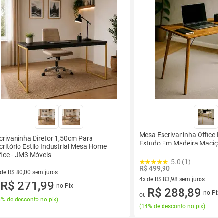
Mesa Escrivaninha Office P
crivaninha Diretor 1,50cm Para
Estudo Em Madeira Maciç
critório Estilo Industrial Mesa Home
fice - JM3 Móveis
5.0 (1)
R$ 499,90
 de R$ 80,00 sem juros
4x de R$ 83,98 sem juros
ez de R$ 80,00 sem juros
R$ 271,99
no Pix
u
4 vez de R$ 83,98 sem juros
R$ 288,89
no Pi
ou
% de desconto no pix
)
(
14% de desconto no pix
)