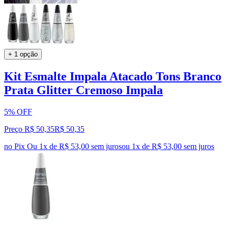
+ 1 opção
Kit Esmalte Impala Atacado Tons Branco
Prata Glitter Cremoso Impala
5% OFF
Preço R$ 50,35
R$
50
,
35
no Pix
Ou 1x de R$ 53,00 sem juros
ou
1
x de
R$ 53,00
sem juros