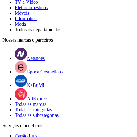
TV e Vídeo
Eletrodomésticos
Móveis
Informática
Moda
Todos os departamentos
Nossas marcas e parceiros
Netshoes
Epoca Cosméticos
KaBuM!
AliExpress
Todas as marcas
Todas as categorias
Todas as subcategorias
Serviços e benefícios
Cartão Luiza