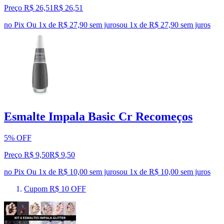
Preço R$ 26,51
R$
26
,
51
no Pix
Ou 1x de R$ 27,90 sem juros
ou
1
x de
R$ 27,90
sem juros
Esmalte Impala Basic Cr Recomeços
5% OFF
Preço R$ 9,50
R$
9
,
50
no Pix
Ou 1x de R$ 10,00 sem juros
ou
1
x de
R$ 10,00
sem juros
Cupom R$ 10 OFF