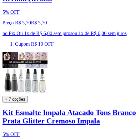
5% OFF
Preço R$ 5,70
R$
5
,
70
no Pix
Ou 1x de R$ 6,00 sem juros
ou
1
x de
R$ 6,00
sem juros
Cupom R$ 10 OFF
+ 7 opções
Kit Esmalte Impala Atacado Tons Branco
Prata Glitter Cremoso Impala
5% OFF