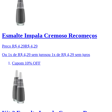
Esmalte Impala Cremoso Recomeços
Preço R$ 4,29
R$
4
,
29
Ou 1x de R$ 4,29 sem juros
ou
1
x de
R$ 4,29
sem juros
Cupom 10% OFF