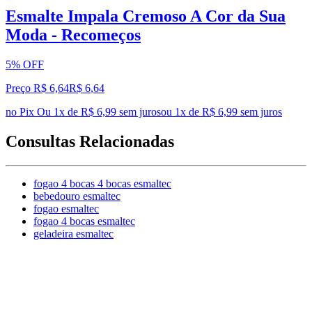
Esmalte Impala Cremoso A Cor da Sua
Moda - Recomeços
5% OFF
Preço R$ 6,64
R$
6
,
64
no Pix
Ou 1x de R$ 6,99 sem juros
ou
1
x de
R$ 6,99
sem juros
Consultas Relacionadas
fogao 4 bocas 4 bocas esmaltec
bebedouro esmaltec
fogao esmaltec
fogao 4 bocas esmaltec
geladeira esmaltec