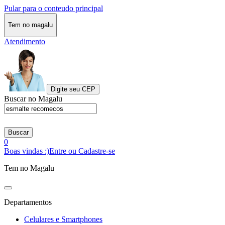
Pular para o conteudo principal
Tem no magalu
Atendimento
Digite seu CEP
Buscar no Magalu
Buscar
0
Boas vindas :)
Entre ou Cadastre-se
Tem no Magalu
Departamentos
Celulares e Smartphones