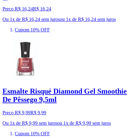
Preço R$ 16,24
R$
16
,
24
Ou 1x de R$ 16,24 sem juros
ou
1
x de
R$ 16,24
sem juros
Cupom 10% OFF
Esmalte Risqué Diamond Gel Smoothie
De Pêssego 9,5ml
Preço R$ 9,99
R$
9
,
99
Ou 1x de R$ 9,99 sem juros
ou
1
x de
R$ 9,99
sem juros
Cupom 10% OFF