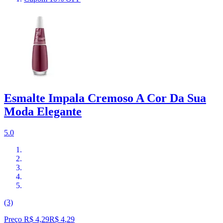
Esmalte Impala Cremoso A Cor Da Sua
Moda Elegante
5.0
(3)
Preço R$ 4,29
R$
4
,
29