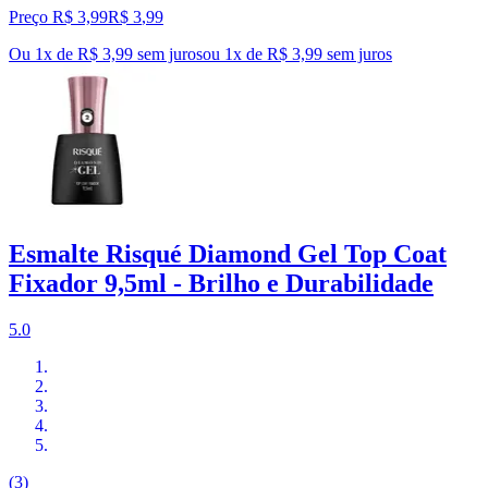
Preço R$ 3,99
R$
3
,
99
Ou 1x de R$ 3,99 sem juros
ou
1
x de
R$ 3,99
sem juros
Esmalte Risqué Diamond Gel Top Coat
Fixador 9,5ml - Brilho e Durabilidade
5.0
(3)