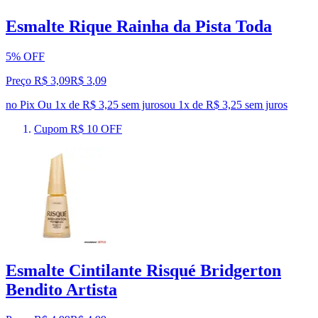
Esmalte Rique Rainha da Pista Toda
5% OFF
Preço R$ 3,09
R$
3
,
09
no Pix
Ou 1x de R$ 3,25 sem juros
ou
1
x de
R$ 3,25
sem juros
Cupom R$ 10 OFF
Esmalte Cintilante Risqué Bridgerton
Bendito Artista