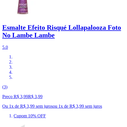
Esmalte Efeito Risqué Lollapalooza Foto
No Lambe Lambe
5.0
(3)
Preço R$ 3,99
R$
3
,
99
Ou 1x de R$ 3,99 sem juros
ou
1
x de
R$ 3,99
sem juros
Cupom 10% OFF