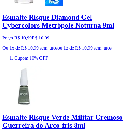
Esmalte Risqué Diamond Gel
Cybercolors Metrópole Noturna 9ml
Preço R$ 10,99
R$
10
,
99
Ou 1x de R$ 10,99 sem juros
ou
1
x de
R$ 10,99
sem juros
Cupom 10% OFF
Esmalte Risqué Verde Militar Cremoso
Guerreira do Arco-íris 8ml