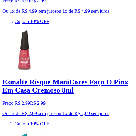
Preço R$ 4,99
R$
4
,
99
Ou 1x de R$ 4,99 sem juros
ou
1
x de
R$ 4,99
sem juros
Cupom 10% OFF
Esmalte Risqué ManiCores Faço O Pinx
Em Casa Cremoso 8ml
Preço R$ 2,99
R$
2
,
99
Ou 1x de R$ 2,99 sem juros
ou
1
x de
R$ 2,99
sem juros
Cupom 10% OFF