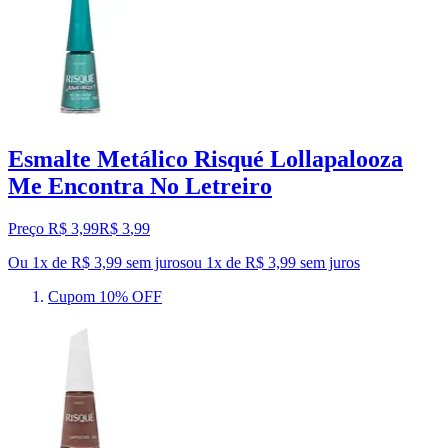
Esmalte Metálico Risqué Lollapalooza
Me Encontra No Letreiro
Preço R$ 3,99
R$
3
,
99
Ou 1x de R$ 3,99 sem juros
ou
1
x de
R$ 3,99
sem juros
Cupom 10% OFF