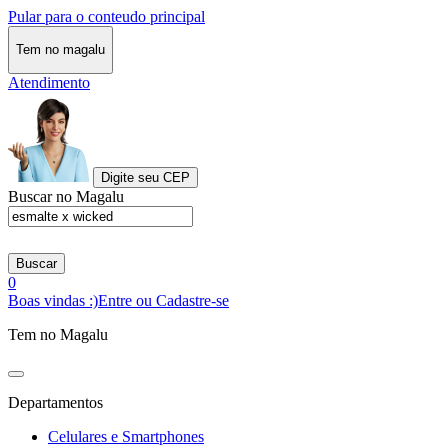
Pular para o conteudo principal
Tem no magalu
Atendimento
Digite seu CEP
Buscar no Magalu
Buscar
0
Boas vindas :)
Entre ou Cadastre-se
Tem no Magalu
Departamentos
Celulares e Smartphones