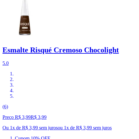
Esmalte Risqué Cremoso Chocolight
5.0
(6)
Preço R$ 3,99
R$
3
,
99
Ou 1x de R$ 3,99 sem juros
ou
1
x de
R$ 3,99
sem juros
Cupom 10% OFF