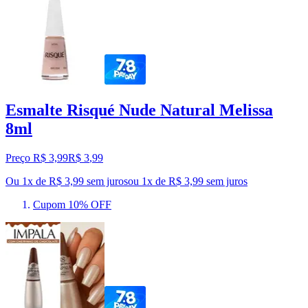
Esmalte Risqué Nude Natural Melissa
8ml
Preço R$ 3,99
R$
3
,
99
Ou 1x de R$ 3,99 sem juros
ou
1
x de
R$ 3,99
sem juros
Cupom 10% OFF