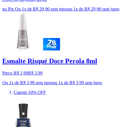
no Pix
Ou 1x de R$ 29,90 sem juros
ou
1
x de
R$ 29,90
sem juros
Esmalte Risqué Doce Perola 8ml
Preço R$ 3,99
R$
3
,
99
Ou 1x de R$ 3,99 sem juros
ou
1
x de
R$ 3,99
sem juros
Cupom 10% OFF