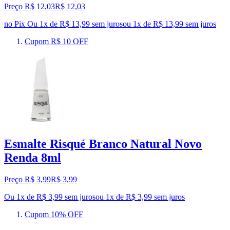
Preço R$ 12,03
R$
12
,
03
no Pix
Ou 1x de R$ 13,99 sem juros
ou
1
x de
R$ 13,99
sem juros
Cupom R$ 10 OFF
Esmalte Risqué Branco Natural Novo
Renda 8ml
Preço R$ 3,99
R$
3
,
99
Ou 1x de R$ 3,99 sem juros
ou
1
x de
R$ 3,99
sem juros
Cupom 10% OFF