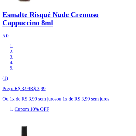
Esmalte Risqué Nude Cremoso
Cappuccino 8ml
5.0
(1)
Preço R$ 3,99
R$
3
,
99
Ou 1x de R$ 3,99 sem juros
ou
1
x de
R$ 3,99
sem juros
Cupom 10% OFF