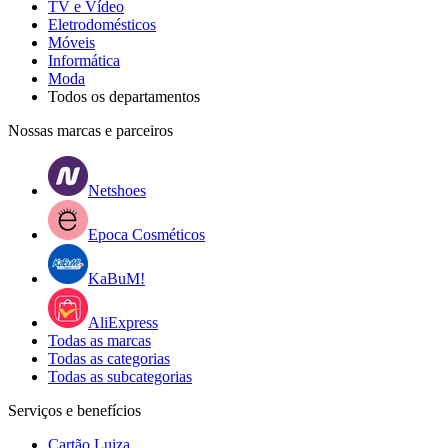
TV e Vídeo
Eletrodomésticos
Móveis
Informática
Moda
Todos os departamentos
Nossas marcas e parceiros
Netshoes
Epoca Cosméticos
KaBuM!
AliExpress
Todas as marcas
Todas as categorias
Todas as subcategorias
Serviços e benefícios
Cartão Luiza