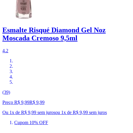
Esmalte Risqué Diamond Gel Noz
Moscada Cremoso 9,5ml
4.2
(39)
Preço R$ 9,99
R$
9
,
99
Ou 1x de R$ 9,99 sem juros
ou
1
x de
R$ 9,99
sem juros
Cupom 10% OFF