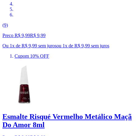
(9)
Preço R$ 9,99
R$
9
,
99
Ou 1x de R$ 9,99 sem juros
ou
1
x de
R$ 9,99
sem juros
Cupom 10% OFF
Esmalte Risqué Vermelho Metálico Maçã
Do Amor 8ml