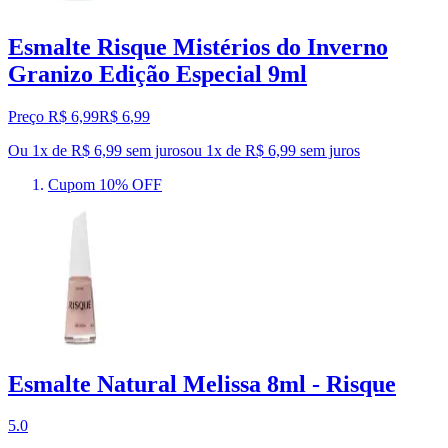
Esmalte Risque Mistérios do Inverno
Granizo Edição Especial 9ml
Preço R$ 6,99
R$
6
,
99
Ou 1x de R$ 6,99 sem juros
ou
1
x de
R$ 6,99
sem juros
Cupom 10% OFF
Esmalte Natural Melissa 8ml - Risque
5.0