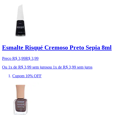
Esmalte Risqué Cremoso Preto Sepia 8ml
Preço R$ 3,99
R$
3
,
99
Ou 1x de R$ 3,99 sem juros
ou
1
x de
R$ 3,99
sem juros
Cupom 10% OFF