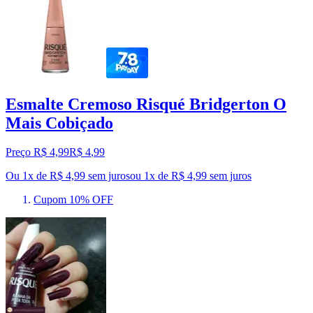
Esmalte Cremoso Risqué Bridgerton O
Mais Cobiçado
Preço R$ 4,99
R$
4
,
99
Ou 1x de R$ 4,99 sem juros
ou
1
x de
R$ 4,99
sem juros
Cupom 10% OFF