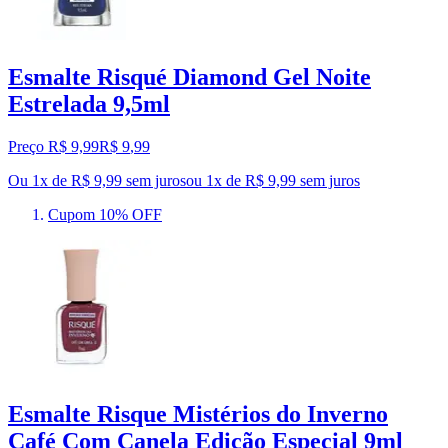
Esmalte Risqué Diamond Gel Noite
Estrelada 9,5ml
Preço R$ 9,99
R$
9
,
99
Ou 1x de R$ 9,99 sem juros
ou
1
x de
R$ 9,99
sem juros
Cupom 10% OFF
Esmalte Risque Mistérios do Inverno
Café Com Canela Edição Especial 9ml