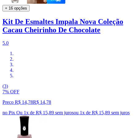
+ 16 opções
Kit De Esmaltes Impala Nova Coleção
Cacau Cheirinho De Chocolate
5.0
(3)
7% OFF
Preço R$ 14,78
R$
14
,
78
no Pix
Ou 1x de R$ 15,89 sem juros
ou
1
x de
R$ 15,89
sem juros