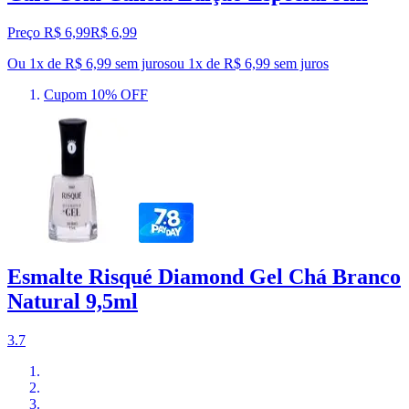
Preço R$ 6,99
R$
6
,
99
Ou 1x de R$ 6,99 sem juros
ou
1
x de
R$ 6,99
sem juros
Cupom 10% OFF
Esmalte Risqué Diamond Gel Chá Branco
Natural 9,5ml
3.7