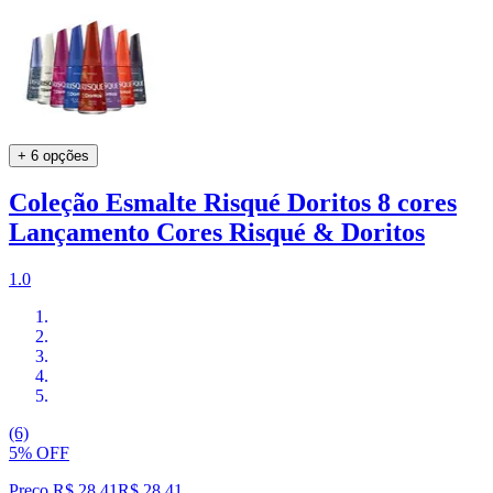
+ 6 opções
Coleção Esmalte Risqué Doritos 8 cores
Lançamento Cores Risqué & Doritos
1.0
(6)
5% OFF
Preço R$ 28,41
R$
28
,
41