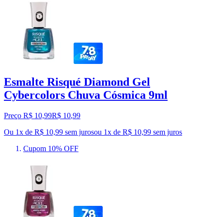
Esmalte Risqué Diamond Gel
Cybercolors Chuva Cósmica 9ml
Preço R$ 10,99
R$
10
,
99
Ou 1x de R$ 10,99 sem juros
ou
1
x de
R$ 10,99
sem juros
Cupom 10% OFF