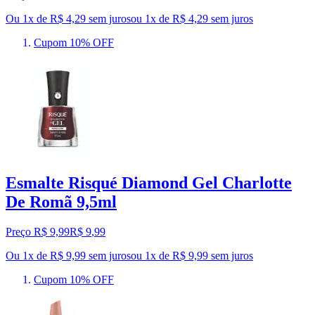
Ou 1x de R$ 4,29 sem juros
ou
1
x de
R$ 4,29
sem juros
Cupom 10% OFF
Esmalte Risqué Diamond Gel Charlotte
De Romã 9,5ml
Preço R$ 9,99
R$
9
,
99
Ou 1x de R$ 9,99 sem juros
ou
1
x de
R$ 9,99
sem juros
Cupom 10% OFF