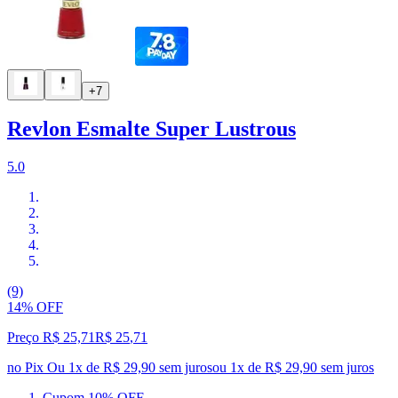
+7
Revlon Esmalte Super Lustrous
5.0
(9)
14% OFF
Preço R$ 25,71
R$
25
,
71
no Pix
Ou 1x de R$ 29,90 sem juros
ou
1
x de
R$ 29,90
sem juros
Cupom 10% OFF