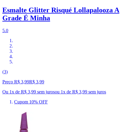
Esmalte Glitter Risqué Lollapalooza A
Grade É Minha
5.0
(3)
Preço R$ 3,99
R$
3
,
99
Ou 1x de R$ 3,99 sem juros
ou
1
x de
R$ 3,99
sem juros
Cupom 10% OFF