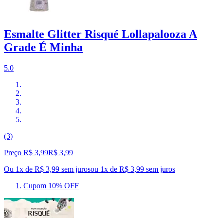
Esmalte Glitter Risqué Lollapalooza A
Grade É Minha
5.0
(3)
Preço R$ 3,99
R$
3
,
99
Ou 1x de R$ 3,99 sem juros
ou
1
x de
R$ 3,99
sem juros
Cupom 10% OFF