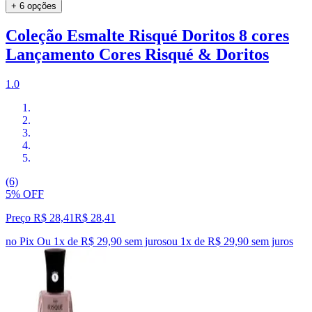
+ 6 opções
Coleção Esmalte Risqué Doritos 8 cores
Lançamento Cores Risqué & Doritos
1.0
(6)
5% OFF
Preço R$ 28,41
R$
28
,
41
no Pix
Ou 1x de R$ 29,90 sem juros
ou
1
x de
R$ 29,90
sem juros