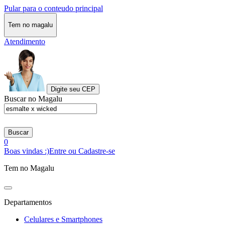
Pular para o conteudo principal
Tem no magalu
Atendimento
Digite seu CEP
Buscar no Magalu
Buscar
0
Boas vindas :)
Entre ou Cadastre-se
Tem no Magalu
Departamentos
Celulares e Smartphones