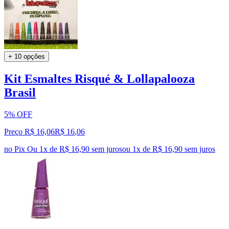
+ 10 opções
Kit Esmaltes Risqué & Lollapalooza
Brasil
5% OFF
Preço R$ 16,06
R$
16
,
06
no Pix
Ou 1x de R$ 16,90 sem juros
ou
1
x de
R$ 16,90
sem juros