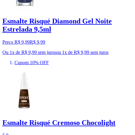
Esmalte Risqué Diamond Gel Noite
Estrelada 9,5ml
Preço R$ 9,99
R$
9
,
99
Ou 1x de R$ 9,99 sem juros
ou
1
x de
R$ 9,99
sem juros
Cupom 10% OFF
Esmalte Risqué Cremoso Chocolight