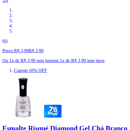
5.0
(6)
Preço R$ 3,99
R$
3
,
99
Ou 1x de R$ 3,99 sem juros
ou
1
x de
R$ 3,99
sem juros
Cupom 10% OFF
Esmalte Risqué Diamond Gel Chá Branco