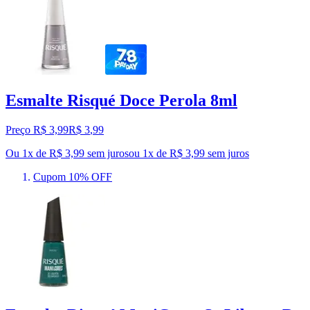
Esmalte Risqué Doce Perola 8ml
Preço R$ 3,99
R$
3
,
99
Ou 1x de R$ 3,99 sem juros
ou
1
x de
R$ 3,99
sem juros
Cupom 10% OFF