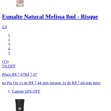
Esmalte Natural Melissa 8ml - Risque
5.0
(15)
5% OFF
Preço R$ 7,07
R$
7
,
07
no Pix
Ou 1x de R$ 7,44 sem juros
ou
1
x de
R$ 7,44
sem juros
Cupom 10% OFF