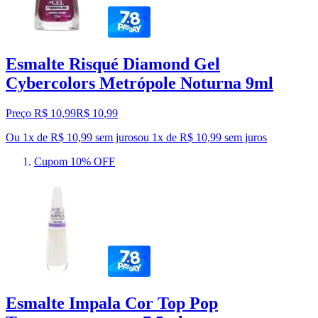
Esmalte Risqué Diamond Gel
Cybercolors Metrópole Noturna 9ml
Preço R$ 10,99
R$
10
,
99
Ou 1x de R$ 10,99 sem juros
ou
1
x de
R$ 10,99
sem juros
Cupom 10% OFF
Esmalte Impala Cor Top Pop