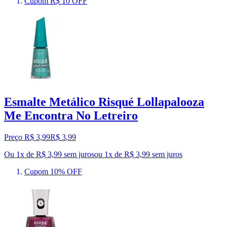
Cupom R$ 10 OFF
Esmalte Metálico Risqué Lollapalooza
Me Encontra No Letreiro
Preço R$ 3,99
R$
3
,
99
Ou 1x de R$ 3,99 sem juros
ou
1
x de
R$ 3,99
sem juros
Cupom 10% OFF