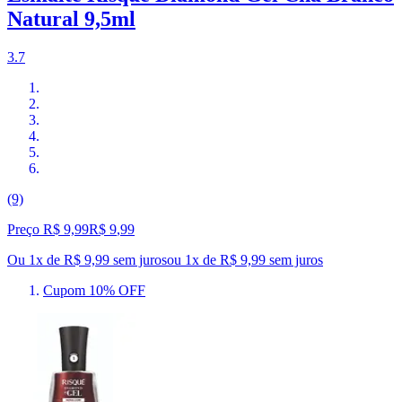
Natural 9,5ml
3.7
(9)
Preço R$ 9,99
R$
9
,
99
Ou 1x de R$ 9,99 sem juros
ou
1
x de
R$ 9,99
sem juros
Cupom 10% OFF