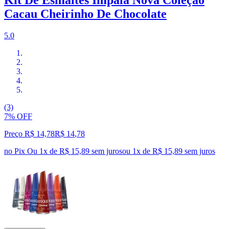
Cacau Cheirinho De Chocolate
5.0
(3)
7% OFF
Preço R$ 14,78
R$
14
,
78
no Pix
Ou 1x de R$ 15,89 sem juros
ou
1
x de
R$ 15,89
sem juros