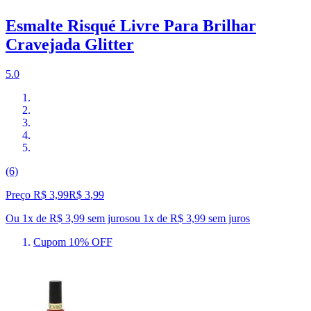
Esmalte Risqué Livre Para Brilhar
Cravejada Glitter
5.0
(6)
Preço R$ 3,99
R$
3
,
99
Ou 1x de R$ 3,99 sem juros
ou
1
x de
R$ 3,99
sem juros
Cupom 10% OFF