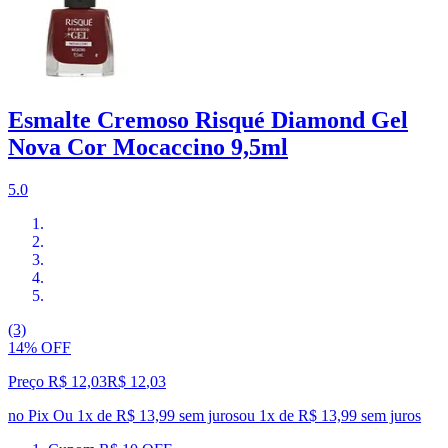
Esmalte Cremoso Risqué Diamond Gel
Nova Cor Mocaccino 9,5ml
5.0
(3)
14% OFF
Preço R$ 12,03
R$
12
,
03
no Pix
Ou 1x de R$ 13,99 sem juros
ou
1
x de
R$ 13,99
sem juros