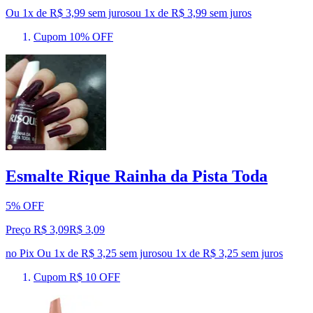
Ou 1x de R$ 3,99 sem juros
ou
1
x de
R$ 3,99
sem juros
Cupom 10% OFF
Esmalte Rique Rainha da Pista Toda
5% OFF
Preço R$ 3,09
R$
3
,
09
no Pix
Ou 1x de R$ 3,25 sem juros
ou
1
x de
R$ 3,25
sem juros
Cupom R$ 10 OFF