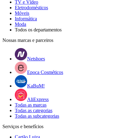
TV e Vídeo
Eletrodomésticos
Móveis
Informática
Moda
Todos os departamentos
Nossas marcas e parceiros
Netshoes
Epoca Cosméticos
KaBuM!
AliExpress
Todas as marcas
Todas as categorias
Todas as subcategorias
Serviços e benefícios
Cartão Luiza