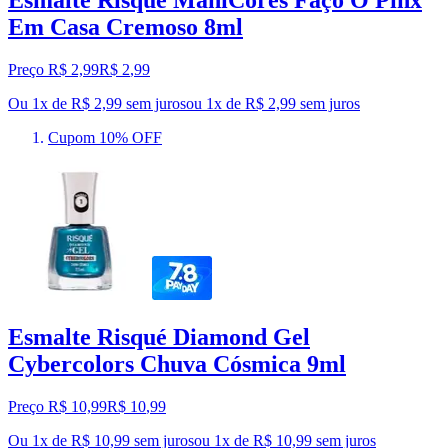
Esmalte Risqué ManiCores Faço O Pinx
Em Casa Cremoso 8ml
Preço R$ 2,99
R$
2
,
99
Ou 1x de R$ 2,99 sem juros
ou
1
x de
R$ 2,99
sem juros
Cupom 10% OFF
Esmalte Risqué Diamond Gel
Cybercolors Chuva Cósmica 9ml
Preço R$ 10,99
R$
10
,
99
Ou 1x de R$ 10,99 sem juros
ou
1
x de
R$ 10,99
sem juros