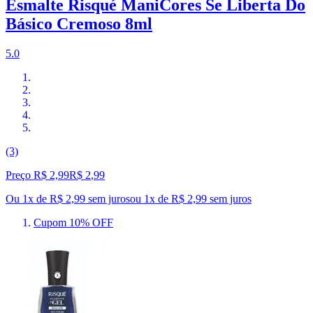
Esmalte Risqué ManiCores Se Liberta Do
Básico Cremoso 8ml
5.0
(3)
Preço R$ 2,99
R$
2
,
99
Ou 1x de R$ 2,99 sem juros
ou
1
x de
R$ 2,99
sem juros
Cupom 10% OFF