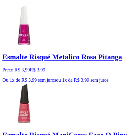
Esmalte Risqué Metalico Rosa Pitanga
Preço R$ 3,99
R$
3
,
99
Ou 1x de R$ 3,99 sem juros
ou
1
x de
R$ 3,99
sem juros