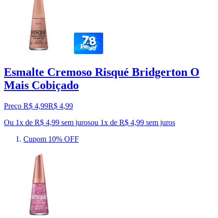
Esmalte Cremoso Risqué Bridgerton O
Mais Cobiçado
Preço R$ 4,99
R$
4
,
99
Ou 1x de R$ 4,99 sem juros
ou
1
x de
R$ 4,99
sem juros
Cupom 10% OFF