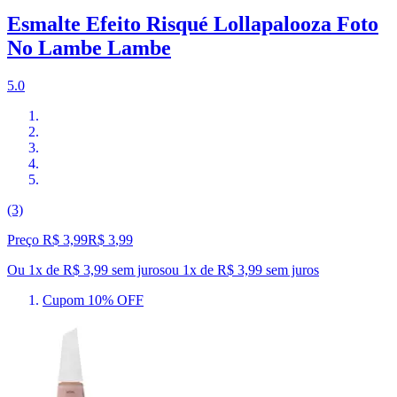
Esmalte Efeito Risqué Lollapalooza Foto
No Lambe Lambe
5.0
(3)
Preço R$ 3,99
R$
3
,
99
Ou 1x de R$ 3,99 sem juros
ou
1
x de
R$ 3,99
sem juros
Cupom 10% OFF