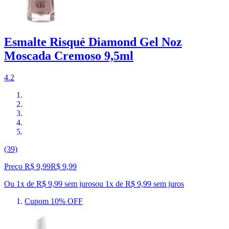
Esmalte Risqué Diamond Gel Noz
Moscada Cremoso 9,5ml
4.2
(39)
Preço R$ 9,99
R$
9
,
99
Ou 1x de R$ 9,99 sem juros
ou
1
x de
R$ 9,99
sem juros
Cupom 10% OFF