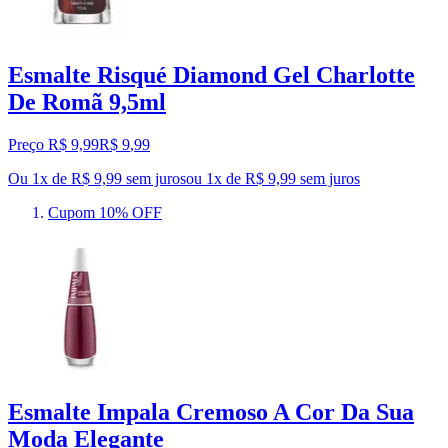
Esmalte Risqué Diamond Gel Charlotte
De Romã 9,5ml
Preço R$ 9,99
R$
9
,
99
Ou 1x de R$ 9,99 sem juros
ou
1
x de
R$ 9,99
sem juros
Cupom 10% OFF
Esmalte Impala Cremoso A Cor Da Sua
Moda Elegante