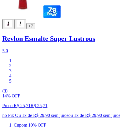
+7
Revlon Esmalte Super Lustrous
5.0
(9)
14% OFF
Preço R$ 25,71
R$
25
,
71
no Pix
Ou 1x de R$ 29,90 sem juros
ou
1
x de
R$ 29,90
sem juros
Cupom 10% OFF