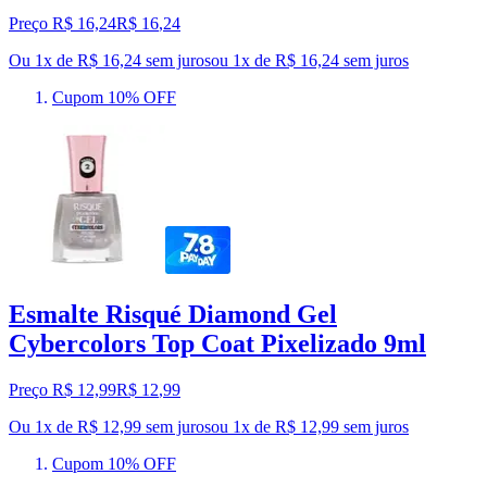
Preço R$ 16,24
R$
16
,
24
Ou 1x de R$ 16,24 sem juros
ou
1
x de
R$ 16,24
sem juros
Cupom 10% OFF
Esmalte Risqué Diamond Gel
Cybercolors Top Coat Pixelizado 9ml
Preço R$ 12,99
R$
12
,
99
Ou 1x de R$ 12,99 sem juros
ou
1
x de
R$ 12,99
sem juros
Cupom 10% OFF