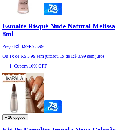
Esmalte Risqué Nude Natural Melissa
8ml
Preço R$ 3,99
R$
3
,
99
Ou 1x de R$ 3,99 sem juros
ou
1
x de
R$ 3,99
sem juros
Cupom 10% OFF
+ 16 opções
Kit De Esmaltes Impala Nova Coleção