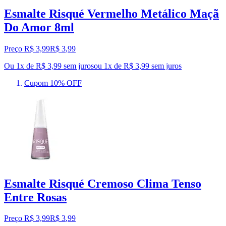
Esmalte Risqué Vermelho Metálico Maçã
Do Amor 8ml
Preço R$ 3,99
R$
3
,
99
Ou 1x de R$ 3,99 sem juros
ou
1
x de
R$ 3,99
sem juros
Cupom 10% OFF
Esmalte Risqué Cremoso Clima Tenso
Entre Rosas
Preço R$ 3,99
R$
3
,
99