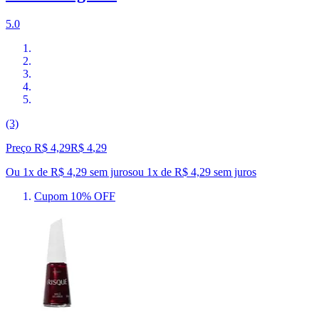
5.0
(3)
Preço R$ 4,29
R$
4
,
29
Ou 1x de R$ 4,29 sem juros
ou
1
x de
R$ 4,29
sem juros
Cupom 10% OFF